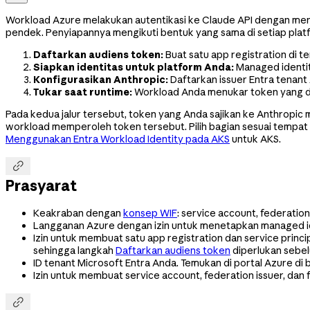
Workload Azure melakukan autentikasi ke Claude API dengan meny
pendek. Penyiapannya mengikuti bentuk yang sama di setiap plat
Daftarkan audiens token:
Buat satu app registration di 
Siapkan identitas untuk platform Anda:
Managed identit
Konfigurasikan Anthropic:
Daftarkan issuer Entra tenant 
Tukar saat runtime:
Workload Anda menukar token yang di
Pada kedua jalur tersebut, token yang Anda sajikan ke Anthropic
workload memperoleh token tersebut. Pilih bagian sesuai tempat
Menggunakan Entra Workload Identity pada AKS
untuk AKS.

Prasyarat
Keakraban dengan
konsep WIF
: service account, federation
Langganan Azure dengan izin untuk menetapkan managed ide
Izin untuk membuat satu app registration dan service princ
sehingga langkah
Daftarkan audiens token
diperlukan sebel
ID tenant Microsoft Entra Anda. Temukan di portal Azure di
Izin untuk membuat service account, federation issuer, dan 
