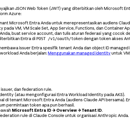
ajikan JSON Web Token (JWT) yang diterbitkan oleh Microsoft Ent
form Azure:
tenant Microsoft Entra Anda untuk merepresentasikan audiens Claud
y pada VM, VM Scale Set, App Service, Functions, dan Container Ap
Anda, buat service account, dan tulis aturan federasi yang cocok d
terbitkan Entra di
dengan token akses An
POST /v1/oauth/token
 membawa issuer Entra spesifik tenant Anda dan object ID managed 
 workload Anda berjalan:
Menggunakan managed identity
untuk VM,
 issuer, dan federation rule.
ntity (atau mengonfigurasi Entra Workload Identity pada AKS).
ipal di tenant Microsoft Entra Anda (audiens Claude API bersama). 
um permintaan token apa pun berhasil.
 bawah
Microsoft Entra ID → Overview → Tenant ID
.
federation rule di Claude Console untuk organisasi Anthropic Anda.