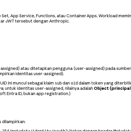
le Set, App Service, Functions, atau Container Apps. Workload memi
ukar JWT tersebut dengan Anthropic.
-assigned) atau ditetapkan pengguna (user-assigned) pada sumber 
mpirkan identitas user-assigned).
GUID ini muncul sebagai klaim
dan
dalam token yang diterbit
sub
oid
; untuk identitas user-assigned, nilainya adalah
Object (principal
ft Entra ID, bukan app registration.)
 dilampirkan: