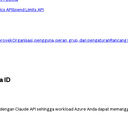
ics API
Spend Limits API
 proyek
Organisasi, pengguna, peran, grup, dan pengaturan
Rancang 
a ID
 dengan Claude API sehingga workload Azure Anda dapat memanggil 