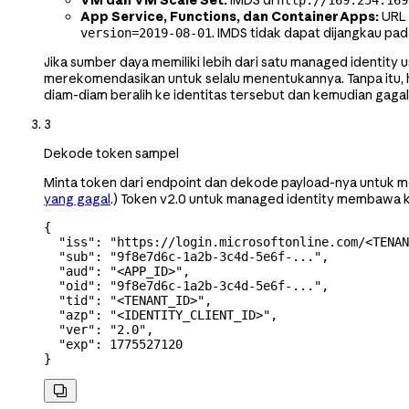
VM dan VM Scale Set:
IMDS di
http://169.254.169
App Service, Functions, dan Container Apps:
URL 
. IMDS tidak dapat dijangkau pada
version=2019-08-01
Jika sumber daya memiliki lebih dari satu managed identity
merekomendasikan untuk selalu menentukannya. Tanpa itu, h
diam-diam beralih ke identitas tersebut dan kemudian gag
3
Dekode token sampel
Minta token dari endpoint dan dekode payload-nya untuk me
yang gagal
.) Token v2.0 untuk managed identity membawa kl
{
  "iss"
: 
"https://login.microsoftonline.com/<TENAN
  "sub"
: 
"9f8e7d6c-1a2b-3c4d-5e6f-..."
,
  "aud"
: 
"<APP_ID>"
,
  "oid"
: 
"9f8e7d6c-1a2b-3c4d-5e6f-..."
,
  "tid"
: 
"<TENANT_ID>"
,
  "azp"
: 
"<IDENTITY_CLIENT_ID>"
,
  "ver"
: 
"2.0"
,
  "exp"
: 
1775527120
}
