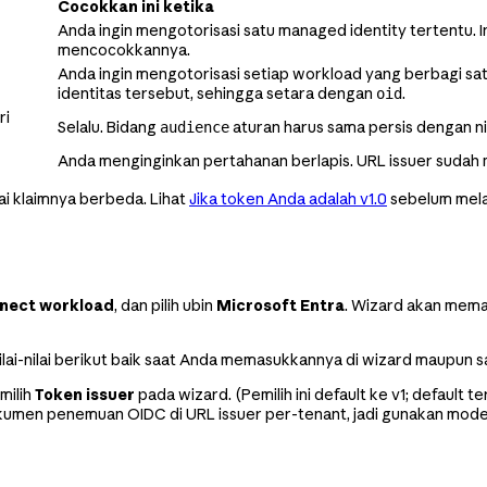
Cocokkan ini ketika
Anda ingin mengotorisasi satu managed identity tertentu. In
mencocokkannya.
Anda ingin mengotorisasi setiap workload yang berbagi sat
identitas tersebut, sehingga setara dengan
.
oid
ri
Selalu. Bidang
aturan harus sama persis dengan ni
audience
Anda menginginkan pertahanan berlapis. URL issuer sudah 
lai klaimnya berbeda. Lihat
Jika token Anda adalah v1.0
sebelum mela
nect workload
, dan pilih ubin
Microsoft Entra
. Wizard akan mema
lai-nilai berikut baik saat Anda memasukkannya di wizard maupun 
milih
Token issuer
pada wizard. (Pemilih ini default ke v1; default
kumen penemuan OIDC di URL issuer per-tenant, jadi gunakan mode 