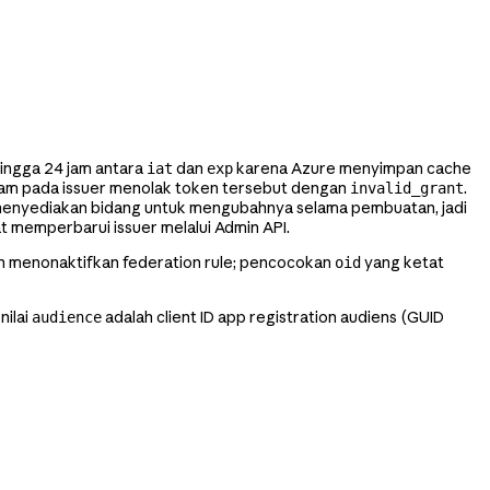
ingga 24 jam antara
dan
karena Azure menyimpan cache
iat
exp
 jam pada issuer menolak token tersebut dengan
.
invalid_grant
menyediakan bidang untuk mengubahnya selama pembuatan, jadi
at memperbarui issuer melalui Admin API.
lah menonaktifkan federation rule; pencocokan
yang ketat
oid
nilai
adalah client ID app registration audiens (GUID
audience