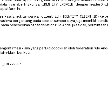
dengan header
.254/metadata/identity/oauth2/token
Metadat
dalam variabel lingkungan
dengan header
IDENTITY_ENDPOINT
X-I
 platform ini.
 user-assigned, tambahkan
ke pe
client_id=<IDENTITY_CLIENT_ID>
asilnya bergantung pada apakah sumber daya juga memiliki identita
al pada pencocokan
federation rule Anda; jika tidak, permintaan
oid
ngonfirmasi klaim yang perlu dicocokkan oleh federation rule Anda
aim-klaim berikut:
T_ID>/v2.0"
,