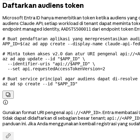
Daftarkan audiens token
Microsoft Entra ID hanya menerbitkan token ketika audiens yang d
audiens Claude API; setiap workload di tenant dapat meminta toke
endpoint managed identity,
dari endpoint token Ent
AADSTS500011
# Buat pendaftaran aplikasi yang merepresentasikan audi
APP_ID
=
$(
az
 ad
 app
 create
 --display-name
 claude-api-fe
# Minta token akses v2.0 dan atur URI pengenal api://<A
az
 ad
 app
 update
 --id
 "
$APP_ID
"
 \
  --identifier-uris
 "api://
$APP_ID
"
 \
  --set
 api.requestedAccessTokenVersion=
2
# Buat service principal agar audiens dapat di-resolve 
az
 ad
 sp
 create
 --id
 "
$APP_ID
"


Gunakan format URI pengenal
. Entra membatasi
api://<APP_ID>
tidak dapat didaftarkan di sebagian besar tenant;
api://<APP_ID
panduan ini. Jika Anda menggunakan kembali registrasi yang sudah
