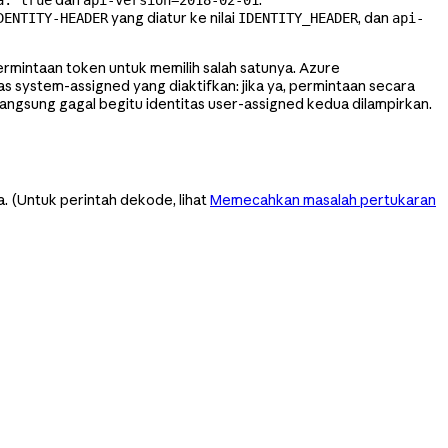
dan
.
a: true
api-version=2018-02-01
yang diatur ke nilai
, dan
DENTITY-HEADER
IDENTITY_HEADER
api-
rmintaan token untuk memilih salah satunya. Azure
s system-assigned yang diaktifkan: jika ya, permintaan secara
 langsung gagal begitu identitas user-assigned kedua dilampirkan.
. (Untuk perintah dekode, lihat
Memecahkan masalah pertukaran