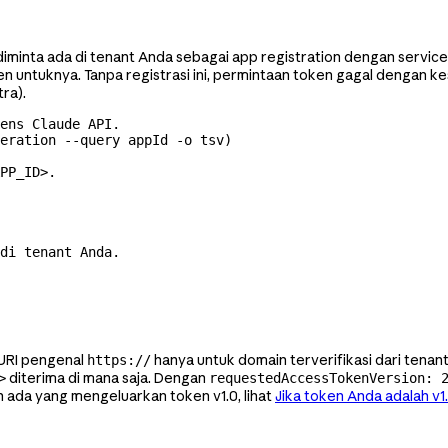
iminta ada di tenant Anda sebagai app registration dengan service
n untuknya. Tanpa registrasi ini, permintaan token gagal dengan ke
ra).
ens Claude API.
deration
 --query
 appId
 -o
 tsv
)
PP_ID>.
di tenant Anda.
 URI pengenal
hanya untuk domain terverifikasi dari tenant
https://
diterima di mana saja. Dengan
>
requestedAccessTokenVersion: 
 ada yang mengeluarkan token v1.0, lihat
Jika token Anda adalah v1