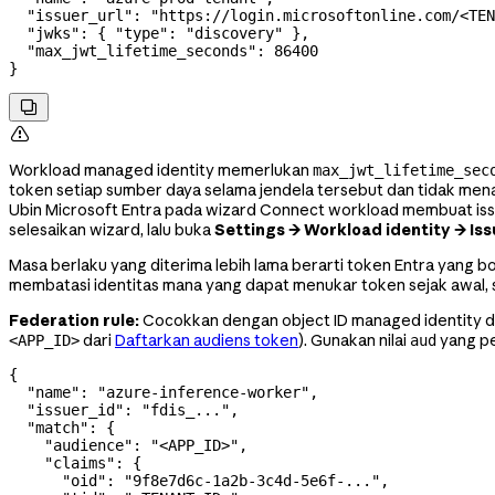
  "issuer_url"
: 
"https://login.microsoftonline.com/<TEN
  "jwks"
: { 
"type"
: 
"discovery"
 },
  "max_jwt_lifetime_seconds"
: 
86400
}


Workload managed identity memerlukan
max_jwt_lifetime_sec
token setiap sumber daya selama jendela tersebut dan tidak men
Ubin Microsoft Entra pada wizard Connect workload membuat is
selesaikan wizard, lalu buka
Settings → Workload identity → Is
Masa berlaku yang diterima lebih lama berarti token Entra yang b
membatasi identitas mana yang dapat menukar token sejak awal, s
Federation rule:
Cocokkan dengan object ID managed identity dan 
dari
Daftarkan audiens token
). Gunakan nilai
yang pe
<APP_ID>
aud
{
  "name"
: 
"azure-inference-worker"
,
  "issuer_id"
: 
"fdis_..."
,
  "match"
: {
    "audience"
: 
"<APP_ID>"
,
    "claims"
: {
      "oid"
: 
"9f8e7d6c-1a2b-3c4d-5e6f-..."
,