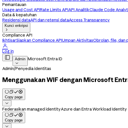
Pemantauan
Usage and Cost API
Rate Limits API
API Analitik
Claude Code Analyt
Data & kepatuhan
Residensi data
API dan retensi data
Access Transparency
Kunci enkripsi

Compliance API
Ikhtisar
Siapkan Compliance API
Umpan Aktivitas
Obrolan, file, dan

Log in

Microsoft Entra ID
Admin

Admin
/
Penyedia identitas
Menggunakan WIF dengan Microsoft Entr
Copy page

Federasikan managed identity Azure dan Entra Workload Identity
Copy page
