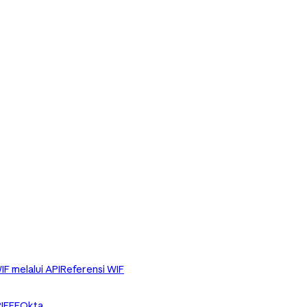
IF melalui API
Referensi WIF
IFFE
Okta