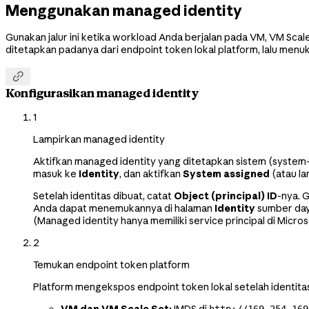
Menggunakan managed identity
Gunakan jalur ini ketika workload Anda berjalan pada VM, VM Sca
ditetapkan padanya dari endpoint token lokal platform, lalu men

Konfigurasikan managed identity
1
Lampirkan managed identity
Aktifkan managed identity yang ditetapkan sistem (system
masuk ke
Identity
, dan aktifkan
System assigned
(atau la
Setelah identitas dibuat, catat
Object (principal) ID
-nya. 
Anda dapat menemukannya di halaman
Identity
sumber daya
(Managed identity hanya memiliki service principal di Microso
2
Temukan endpoint token platform
Platform mengekspos endpoint token lokal setelah identitas