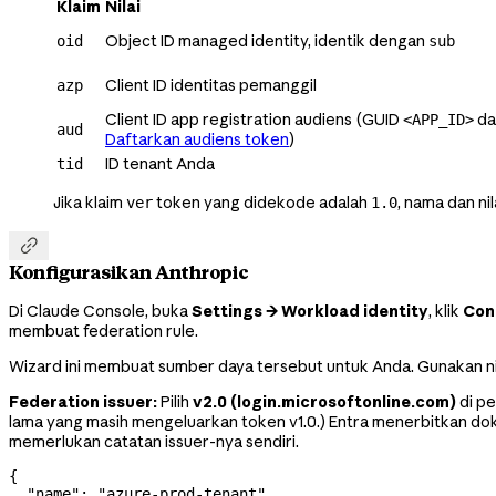
Klaim
Nilai
Object ID managed identity, identik dengan
oid
sub
Client ID identitas pemanggil
azp
Client ID app registration audiens (GUID
da
<APP_ID>
aud
Daftarkan audiens token
)
ID tenant Anda
tid
Jika klaim
token yang didekode adalah
, nama dan ni
ver
1.0

Konfigurasikan Anthropic
Di Claude Console, buka
Settings → Workload identity
, klik
Con
membuat federation rule.
Wizard ini membuat sumber daya tersebut untuk Anda. Gunakan ni
Federation issuer:
Pilih
v2.0 (login.microsoftonline.com)
di pe
lama yang masih mengeluarkan token v1.0.) Entra menerbitkan do
memerlukan catatan issuer-nya sendiri.
{
  "name"
: 
"azure-prod-tenant"
,