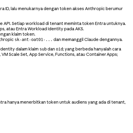
ra ID, lalu menukarnya dengan token akses Anthropic berumur
e API. Setiap workload di tenant meminta token Entra untuknya.
ps, atau Entra Workload Identity pada AKS.
engan klaim token.
thropic
dan memanggil Claude dengannya.
sk-ant-oat01-...
identity dalam klaim
dan
; yang berbeda hanyalah cara
sub
oid
 VM Scale Set, App Service, Functions, atau Container Apps;
Entra hanya menerbitkan token untuk audiens yang ada di tenant,