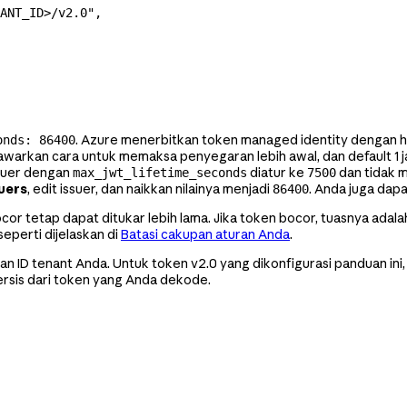
ANT_ID>/v2.0"
,
. Azure menerbitkan token managed identity dengan h
onds: 86400
awarkan cara untuk memaksa penyegaran lebih awal, dan default 1
suer dengan
diatur ke
dan tidak 
max_jwt_lifetime_seconds
7500
suers
, edit issuer, dan naikkan nilainya menjadi
. Anda juga dap
86400
ocor tetap dapat ditukar lebih lama. Jika token bocor, tuasnya ada
eperti dijelaskan di
Batasi cakupan aturan Anda
.
ID tenant Anda. Untuk token v2.0 yang dikonfigurasi panduan ini, 
rsis dari token yang Anda dekode.