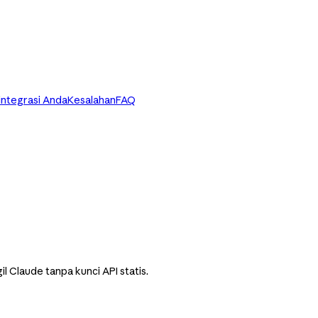
integrasi Anda
Kesalahan
FAQ
Claude tanpa kunci API statis.