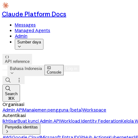
Claude Platform Docs
Messages
Managed Agents
Admin
Sumber daya


API reference

Bahasa Indonesia
Log in
Console




Search
⌘K
Organisasi
Admin API
Manajemen pengguna (beta)
Workspace
Autentikasi
Ikhtisar
Buat kunci Admin API
Workload Identity Federation
Kelola W
Penyedia identitas

AWS
Google Cloud
Microsoft Entra ID
GitHub Actions
Kubernetes
SP