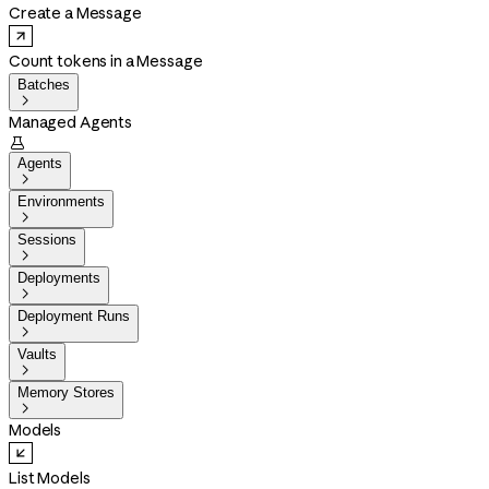
Create a Message
Count tokens in a Message
Batches

Managed Agents

Agents

Environments

Sessions

Deployments

Deployment Runs

Vaults

Memory Stores

Models
List Models