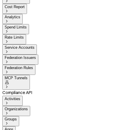

Cost Report

Analytics

Spend Limits

Rate Limits

Service Accounts

Federation Issuers

Federation Rules

MCP Tunnels


Compliance API
Activities

Organizations

Groups

Apps