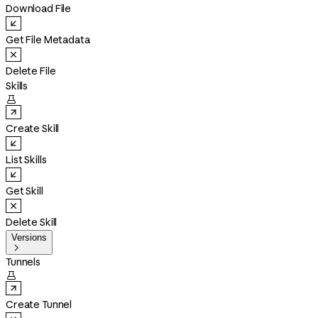
Download File
Get File Metadata
Delete File
Skills

Create Skill
List Skills
Get Skill
Delete Skill
Versions

Tunnels

Create Tunnel