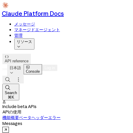
Claude Platform Docs
メッセージ
マネージドエージェント
管理
リソース


API reference

日本語
Log in
Console




Search
⌘K

Include beta APIs
APIの使用
機能概要
ベータヘッダー
エラー
Messages