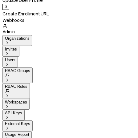
Update User Profile
Create Enrollment URL
Webhooks

Admin
Organizations

Invites

Users

RBAC Groups


RBAC Roles


Workspaces

API Keys

External Keys

Usage Report