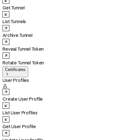
Get Tunnel
List Tunnels
Archive Tunnel
Reveal Tunnel Token
Rotate Tunnel Token
Certificates

User Profiles

Create User Profile
List User Profiles
Get User Profile