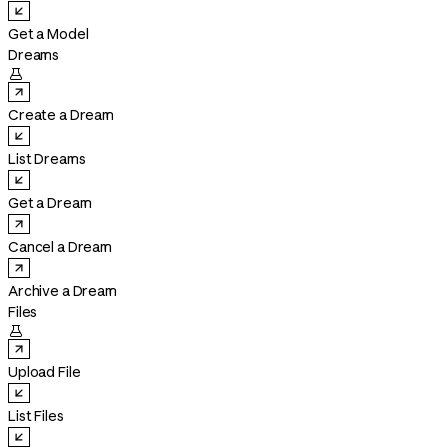
Get a Model
Dreams

Create a Dream
List Dreams
Get a Dream
Cancel a Dream
Archive a Dream
Files

Upload File
List Files