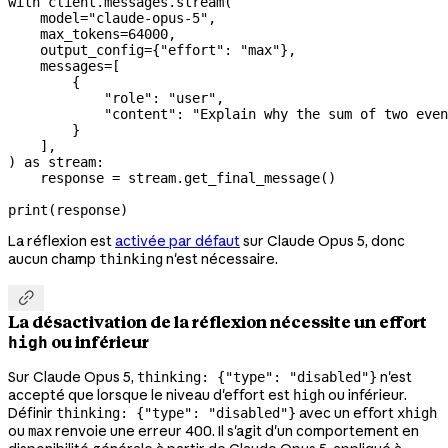
with
 client.messages.stream(
    model
=
"claude-opus-5"
,
    max_tokens
=
64000
,
    output_config
=
{
"effort"
: 
"max"
},
    messages
=
[
        {
            "role"
: 
"user"
,
            "content"
: 
"Explain why the sum of two even
        }
    ],
) 
as
 stream:
    response 
=
 stream.get_final_message()
print
(response)
La réflexion est
activée par défaut
sur Claude Opus 5, donc
aucun champ
n'est nécessaire.
thinking

La désactivation de la réflexion nécessite un effort
ou inférieur
high
Sur Claude Opus 5,
n'est
thinking: {"type": "disabled"}
accepté que lorsque le niveau d'effort est
ou inférieur.
high
Définir
avec un effort
thinking: {"type": "disabled"}
xhigh
ou
renvoie une erreur 400. Il s'agit d'un comportement en
max