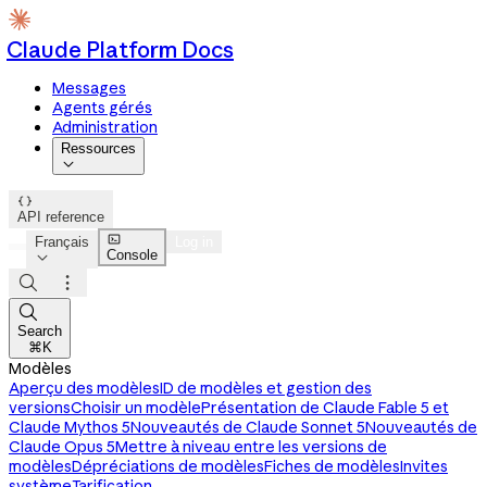
Claude Platform Docs
Messages
Agents gérés
Administration
Ressources


API reference

Français
Log in
Console




Search
⌘K
Modèles
Aperçu des modèles
ID de modèles et gestion des
versions
Choisir un modèle
Présentation de Claude Fable 5 et
Claude Mythos 5
Nouveautés de Claude Sonnet 5
Nouveautés de
Claude Opus 5
Mettre à niveau entre les versions de
modèles
Dépréciations de modèles
Fiches de modèles
Invites
système
Tarification