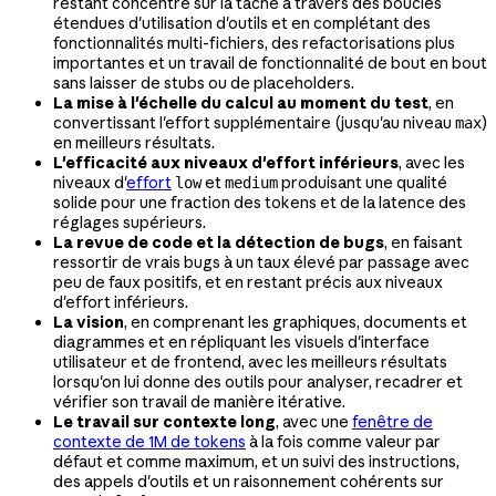
restant concentré sur la tâche à travers des boucles
étendues d'utilisation d'outils et en complétant des
fonctionnalités multi-fichiers, des refactorisations plus
importantes et un travail de fonctionnalité de bout en bout
sans laisser de stubs ou de placeholders.
La mise à l'échelle du calcul au moment du test
, en
convertissant l'effort supplémentaire (jusqu'au niveau
)
max
en meilleurs résultats.
L'efficacité aux niveaux d'effort inférieurs
, avec les
niveaux d'
effort
et
produisant une qualité
low
medium
solide pour une fraction des tokens et de la latence des
réglages supérieurs.
La revue de code et la détection de bugs
, en faisant
ressortir de vrais bugs à un taux élevé par passage avec
peu de faux positifs, et en restant précis aux niveaux
d'effort inférieurs.
La vision
, en comprenant les graphiques, documents et
diagrammes et en répliquant les visuels d'interface
utilisateur et de frontend, avec les meilleurs résultats
lorsqu'on lui donne des outils pour analyser, recadrer et
vérifier son travail de manière itérative.
Le travail sur contexte long
, avec une
fenêtre de
contexte de 1M de tokens
à la fois comme valeur par
défaut et comme maximum, et un suivi des instructions,
des appels d'outils et un raisonnement cohérents sur