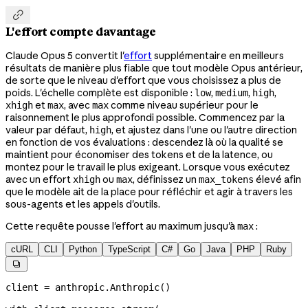

L'effort compte davantage
Claude Opus 5 convertit l'
effort
supplémentaire en meilleurs
résultats de manière plus fiable que tout modèle Opus antérieur,
de sorte que le niveau d'effort que vous choisissez a plus de
poids. L'échelle complète est disponible :
,
,
,
low
medium
high
et
, avec
comme niveau supérieur pour le
xhigh
max
max
raisonnement le plus approfondi possible. Commencez par la
valeur par défaut,
, et ajustez dans l'une ou l'autre direction
high
en fonction de vos évaluations : descendez là où la qualité se
maintient pour économiser des tokens et de la latence, ou
montez pour le travail le plus exigeant. Lorsque vous exécutez
avec un effort
ou
, définissez un
élevé afin
xhigh
max
max_tokens
que le modèle ait de la place pour réfléchir et agir à travers les
sous-agents et les appels d'outils.
Cette requête pousse l'effort au maximum jusqu'à
:
max
cURL
CLI
Python
TypeScript
C#
Go
Java
PHP
Ruby

client 
=
 anthropic.Anthropic()