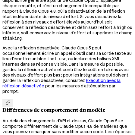
disponibilité générale à partir de Claude Opus 5, appliqué à
chaque requête, et c'est un changement incompatible par
rapport à Claude Opus 4.8, où la désactivation de la réflexion
était indépendante du niveau d'effort. Si vous désactivez la
réflexion à des niveaux d'effort élevés aujourd'hui, soit
conservez la réflexion désactivée et définissez l'effort à
ou
high
inférieur, soit conservez le niveau d'effort et supprimez le champ
.
thinking
Avec la réflexion désactivée, Claude Opus 5 peut
occasionnellement écrire un appel d'outil dans sa sortie texte au
lieu d'émettre un bloc
, ou inclure des balises XML
tool_use
internes dans sa réponse visible. Dans la mesure du possible,
gardez la réflexion activée et contrôlez le coût en tokens avec
des niveaux d'effort plus bas ; pour les intégrations qui doivent
garder la réflexion désactivée, consultez
Exécution avec la
réflexion désactivée
pour les mesures d'atténuation par
prompt.

Différences de comportement du modèle
Au-delà des changements d'API ci-dessus, Claude Opus 5 se
comporte différemment de Claude Opus 4.8 de manières que
vous pouvez remarquer sans modifier aucun code. Les réponses