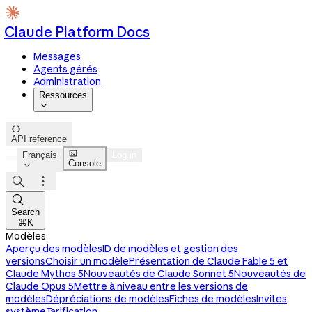
Claude Platform Docs
Messages
Agents gérés
Administration
Ressources


API reference

Français
Log in
Console




Search
⌘K
Modèles
Aperçu des modèles
ID de modèles et gestion des
versions
Choisir un modèle
Présentation de Claude Fable 5 et
Claude Mythos 5
Nouveautés de Claude Sonnet 5
Nouveautés de
Claude Opus 5
Mettre à niveau entre les versions de
modèles
Dépréciations de modèles
Fiches de modèles
Invites
système
Tarification