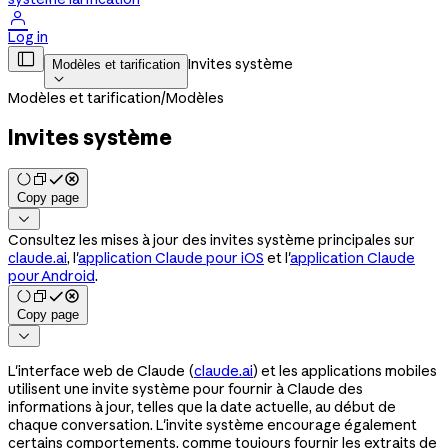

Log in

Invites système
Modèles et tarification

Modèles et tarification
/
Modèles
Invites système
Copy page

Consultez les mises à jour des invites système principales sur
claude.ai
, l'
application Claude pour iOS
et l'
application Claude
pour Android
.
Copy page

L'interface web de Claude (
claude.ai
) et les applications mobiles
utilisent une invite système pour fournir à Claude des
informations à jour, telles que la date actuelle, au début de
chaque conversation. L'invite système encourage également
certains comportements, comme toujours fournir les extraits de