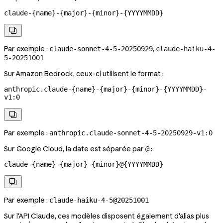
claude-{name}-{major}-{minor}-{YYYYMMDD}

Par exemple :
,
claude-sonnet-4-5-20250929
claude-haiku-4-
5-20251001
Sur Amazon Bedrock, ceux-ci utilisent le format :
anthropic.claude-{name}-{major}-{minor}-{YYYYMMDD}-
v1:0

Par exemple :
anthropic.claude-sonnet-4-5-20250929-v1:0
Sur Google Cloud, la date est séparée par
:
@
claude-{name}-{major}-{minor}@{YYYYMMDD}

Par exemple :
claude-haiku-4-5@20251001
Sur l'API Claude, ces modèles disposent également d'alias plus