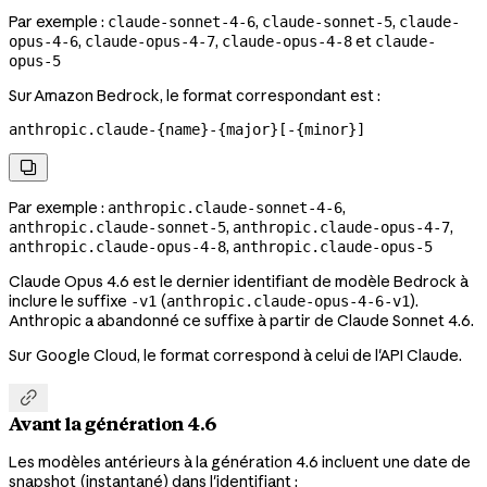
Par exemple :
,
,
claude-sonnet-4-6
claude-sonnet-5
claude-
,
,
et
opus-4-6
claude-opus-4-7
claude-opus-4-8
claude-
opus-5
Sur Amazon Bedrock, le format correspondant est :
anthropic.claude-{name}-{major}[-{minor}]

Par exemple :
,
anthropic.claude-sonnet-4-6
,
,
anthropic.claude-sonnet-5
anthropic.claude-opus-4-7
,
anthropic.claude-opus-4-8
anthropic.claude-opus-5
Claude Opus 4.6 est le dernier identifiant de modèle Bedrock à
inclure le suffixe
(
).
-v1
anthropic.claude-opus-4-6-v1
Anthropic a abandonné ce suffixe à partir de Claude Sonnet 4.6.
Sur Google Cloud, le format correspond à celui de l'API Claude.

Avant la génération 4.6
Les modèles antérieurs à la génération 4.6 incluent une date de
snapshot (instantané) dans l'identifiant :