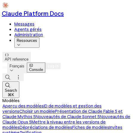
Claude Platform Docs
Messages
Agents gérés
Administration
Ressources


API reference

Français
Log in
Console




Search
⌘K
Modèles
Aperçu des modèles
ID de modèles et gestion des
versions
Choisir un modèle
Présentation de Claude Fable 5 et
Claude Mythos 5
Nouveautés de Claude Sonnet 5
Nouveautés de
Claude Opus 5
Mettre à niveau entre les versions de
modèles
Dépréciations de modèles
Fiches de modèles
Invites
système
Tarification