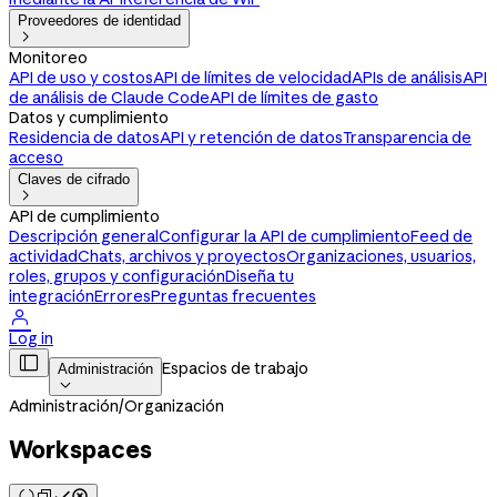
Proveedores de identidad

Monitoreo
API de uso y costos
API de límites de velocidad
APIs de análisis
API
de análisis de Claude Code
API de límites de gasto
Datos y cumplimiento
Residencia de datos
API y retención de datos
Transparencia de
acceso
Claves de cifrado

API de cumplimiento
Descripción general
Configurar la API de cumplimiento
Feed de
actividad
Chats, archivos y proyectos
Organizaciones, usuarios,
roles, grupos y configuración
Diseña tu
integración
Errores
Preguntas frecuentes

Log in

Espacios de trabajo
Administración

Administración
/
Organización
Workspaces