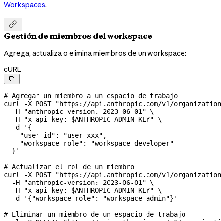
Workspaces
.

Gestión de miembros del workspace
Agrega, actualiza o elimina miembros de un workspace:
cURL

# Agregar un miembro a un espacio de trabajo
curl
 -X
 POST
 "https://api.anthropic.com/v1/organization
  -H
 "anthropic-version: 2023-06-01"
 \
  -H
 "x-api-key: 
$ANTHROPIC_ADMIN_KEY
"
 \
  -d
 '{
    "user_id": "user_xxx",
    "workspace_role": "workspace_developer"
  }'
# Actualizar el rol de un miembro
curl
 -X
 POST
 "https://api.anthropic.com/v1/organization
  -H
 "anthropic-version: 2023-06-01"
 \
  -H
 "x-api-key: 
$ANTHROPIC_ADMIN_KEY
"
 \
  -d
 '{"workspace_role": "workspace_admin"}'
# Eliminar un miembro de un espacio de trabajo