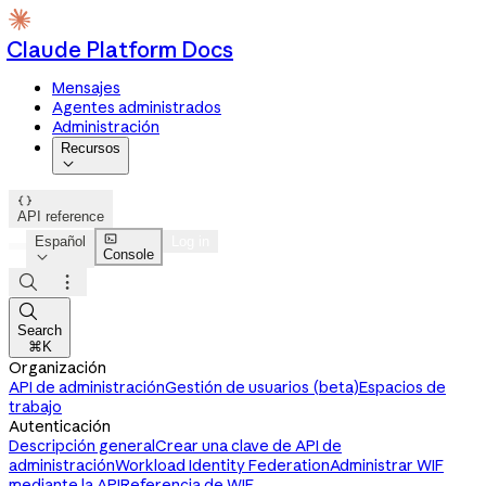
Claude Platform Docs
Mensajes
Agentes administrados
Administración
Recursos


API reference

Español
Log in
Console




Search
⌘K
Organización
API de administración
Gestión de usuarios (beta)
Espacios de
trabajo
Autenticación
Descripción general
Crear una clave de API de
administración
Workload Identity Federation
Administrar WIF
mediante la API
Referencia de WIF