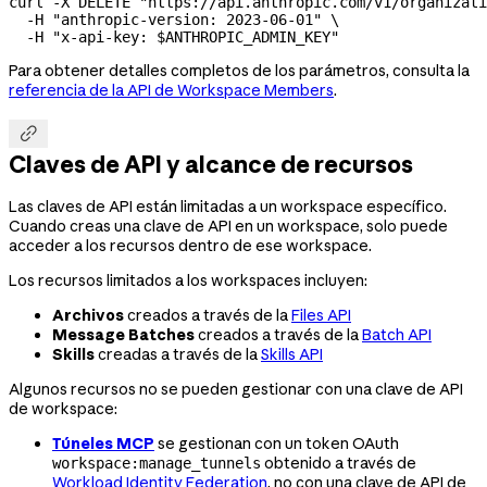
curl
 -X
 DELETE
 "https://api.anthropic.com/v1/organizati
  -H
 "anthropic-version: 2023-06-01"
 \
  -H
 "x-api-key: 
$ANTHROPIC_ADMIN_KEY
"
Para obtener detalles completos de los parámetros, consulta la
referencia de la API de Workspace Members
.

Claves de API y alcance de recursos
Las claves de API están limitadas a un workspace específico.
Cuando creas una clave de API en un workspace, solo puede
acceder a los recursos dentro de ese workspace.
Los recursos limitados a los workspaces incluyen:
Archivos
creados a través de la
Files API
Message Batches
creados a través de la
Batch API
Skills
creadas a través de la
Skills API
Algunos recursos no se pueden gestionar con una clave de API
de workspace:
Túneles MCP
se gestionan con un token OAuth
obtenido a través de
workspace:manage_tunnels
Workload Identity Federation
, no con una clave de API de