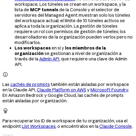
workspace. Los túneles se crean en un workspace, y la
lista de
MCP tunnels
de la Console y el selector de
servidores del Managed Agent muestran solo los túneles
del workspace actual; el límite de 10 túneles activos se
aplica a toda la organización. La gestión de túneles
requiere un rol con permisos de gestión de túneles; los
desarrolladores de la organización pueden verlos pero no
modificarlos.
Los workspaces
en sí y
los miembros de la
organización
se gestionan a nivel de organización a
través de la
Admin API
, que requiere una clave de Admin
API.

Las
cachés de prompts
también están aisladas por workspace
en la Claude API,
Claude Platform on AWS
y
Microsoft Foundry
.
En Amazon Bedrock y Google Cloud, las cachés de prompts
están aisladas por organización.

Para recuperar los ID de workspace de tu organización, usa el
endpoint
List Workspaces
, o encuéntralos en la
Claude Console
.