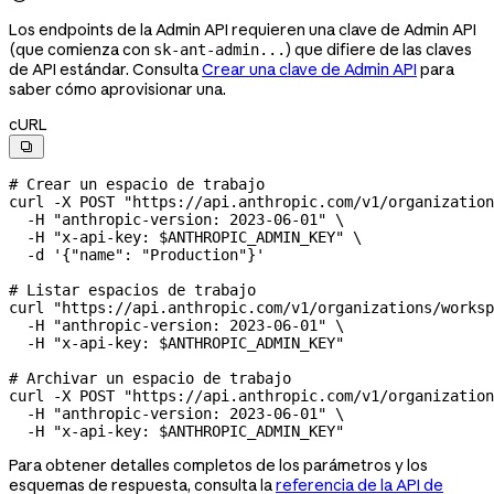
Los endpoints de la Admin API requieren una clave de Admin API
(que comienza con
) que difiere de las claves
sk-ant-admin...
de API estándar. Consulta
Crear una clave de Admin API
para
saber cómo aprovisionar una.
cURL

# Crear un espacio de trabajo
curl
 -X
 POST
 "https://api.anthropic.com/v1/organization
  -H
 "anthropic-version: 2023-06-01"
 \
  -H
 "x-api-key: 
$ANTHROPIC_ADMIN_KEY
"
 \
  -d
 '{"name": "Production"}'
# Listar espacios de trabajo
curl
 "https://api.anthropic.com/v1/organizations/worksp
  -H
 "anthropic-version: 2023-06-01"
 \
  -H
 "x-api-key: 
$ANTHROPIC_ADMIN_KEY
"
# Archivar un espacio de trabajo
curl
 -X
 POST
 "https://api.anthropic.com/v1/organization
  -H
 "anthropic-version: 2023-06-01"
 \
  -H
 "x-api-key: 
$ANTHROPIC_ADMIN_KEY
"
Para obtener detalles completos de los parámetros y los
esquemas de respuesta, consulta la
referencia de la API de