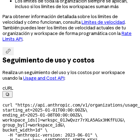
Los límites de toda la organización siempre se aplican,
incluso si los límites de los workspaces suman más
Para obtener información detallada sobre los límites de
velocidad y cómo funcionan, consulta
Límites de velocidad
.
También puedes leer los límites de velocidad actuales de tu
organización y workspace de forma programática con la
Rate
Limits API
.

Seguimiento de uso y costos
Realiza un seguimiento del uso y los costos por workspace
usando la
Usage and Cost API
:
cURL

curl
 "https://api.anthropic.com/v1/organizations/usage_
starting_at=2025-01-01T00:00:00Z&
\
ending_at=2025-01-08T00:00:00Z&
\
workspace_ids[]=wrkspc_01JwQvzr7rXLA5AGx3HKfFUJ&
\
group_by[]=workspace_id&
\
bucket_width=1d"
 \
  -H
 "anthropic-version: 2023-06-01"
 \
  -H
 "x-api-key: 
$ANTHROPIC_ADMIN_KEY
"