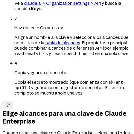
Ve a
claude.ai > Organization settings > API
y busca la
sección
Keys
.
3
Haz clic en + Create key
Asigna un nombre a la clave y selecciona los alcances que
necesitas de la
tabla de alcances
. El propietario principal
puede combinar alcances de diferentes API (por ejemplo,
y
) en una sola clave.
read:analytics
read:spend_limits
4
Copia y guarda el secreto
Copia el secreto mostrado (que comienza con
sk-ant-
) y guárdalo en tu gestor de secretos. El secreto
api01-
completo se muestra solo una vez.

Elige alcances para una clave de Claude
Enterprise
Cuando creas una clave de Claude Enterprise, selecciona todos