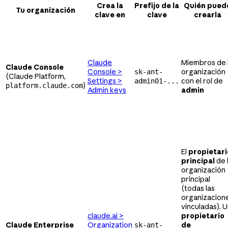
Crea la
Prefijo de la
Quién pued
Tu organización
clave en
clave
crearla
Claude
Miembros de 
Claude Console
Console >
organización
sk-ant-
(Claude Platform,
Settings >
con el rol de
admin01-...
)
platform.claude.com
Admin keys
admin
El
propietari
principal
de 
organización
principal
(todas las
organizacion
vinculadas). 
claude.ai >
propietario
Claude Enterprise
Organization
de
sk-ant-