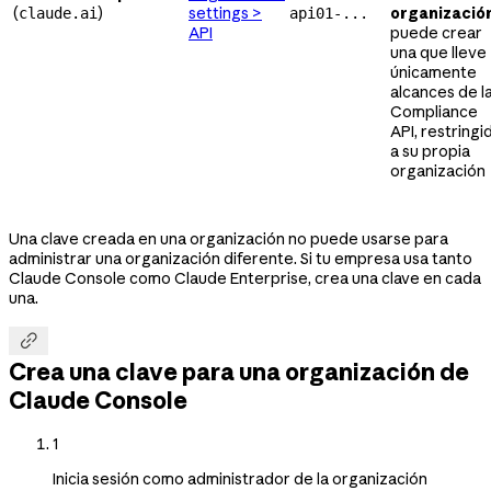
(
)
settings >
organizació
claude.ai
api01-...
API
puede crear
una que lleve
únicamente
alcances de l
Compliance
API, restringi
a su propia
organización
Una clave creada en una organización no puede usarse para
administrar una organización diferente. Si tu empresa usa tanto
Claude Console como Claude Enterprise, crea una clave en cada
una.

Crea una clave para una organización de
Claude Console
1
Inicia sesión como administrador de la organización