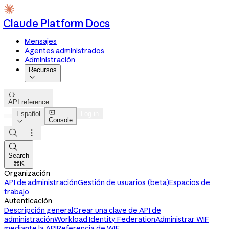
Claude Platform Docs
Mensajes
Agentes administrados
Administración
Recursos


API reference

Español
Log in
Console




Search
⌘K
Organización
API de administración
Gestión de usuarios (beta)
Espacios de
trabajo
Autenticación
Descripción general
Crear una clave de API de
administración
Workload Identity Federation
Administrar WIF
mediante la API
Referencia de WIF