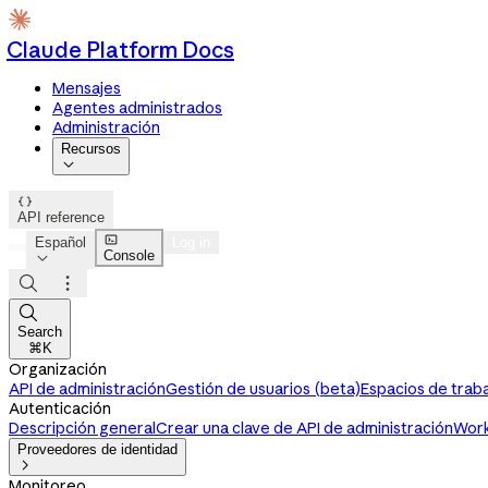
Claude Platform Docs
Mensajes
Agentes administrados
Administración
Recursos


API reference

Español
Log in
Console




Search
⌘K
Organización
API de administración
Gestión de usuarios (beta)
Espacios de trab
Autenticación
Descripción general
Crear una clave de API de administración
Work
Proveedores de identidad

Monitoreo