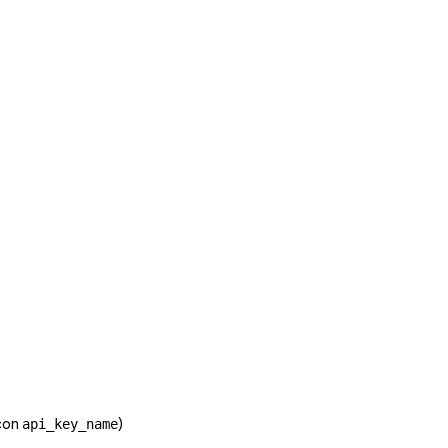
con
)
api_key_name