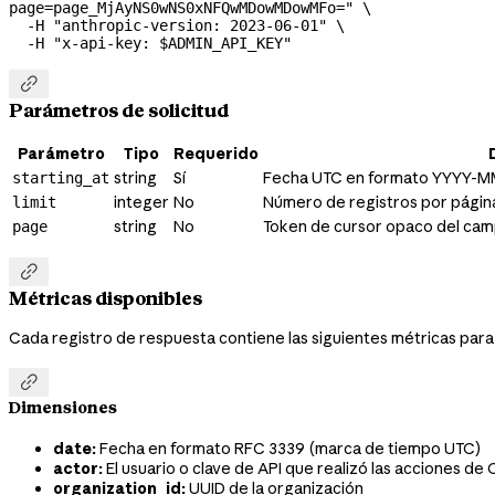
page=page_MjAyNS0wNS0xNFQwMDowMDowMFo="
 \
  -H
 "anthropic-version: 2023-06-01"
 \
  -H
 "x-api-key: 
$ADMIN_API_KEY
"

Parámetros de solicitud
Parámetro
Tipo
Requerido
string
Sí
Fecha UTC en formato YYYY-MM-
starting_at
integer
No
Número de registros por págin
limit
string
No
Token de cursor opaco del ca
page

Métricas disponibles
Cada registro de respuesta contiene las siguientes métricas para u

Dimensiones
date:
Fecha en formato RFC 3339 (marca de tiempo UTC)
actor:
El usuario o clave de API que realizó las acciones d
organization_id:
UUID de la organización