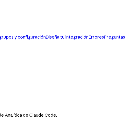
 grupos y configuración
Diseña tu integración
Errores
Preguntas
de Analítica de Claude Code.