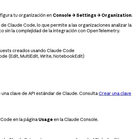
igura tu organización en
Console → Settings → Organization
.
e Claude Code, lo que permite a las organizaciones analizar la
o sin la complejidad de la integración con OpenTelemetry.
requests creados usando Claude Code
e (Edit, MultiEdit, Write, NotebookEdit)
e una clave de API estándar de Claude. Consulta
Crear una clave
e Code en la página
Usage
en la Claude Console.