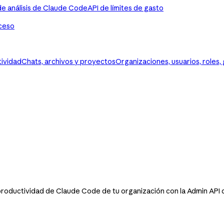
de análisis de Claude Code
API de límites de gasto
ceso
tividad
Chats, archivos y proyectos
Organizaciones, usuarios, roles,
productividad de Claude Code de tu organización con la Admin API 