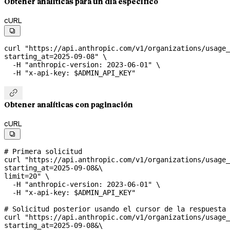
Obtener analíticas para un día específico
cURL

curl
 "https://api.anthropic.com/v1/organizations/usage_
starting_at=2025-09-08"
 \
  -H
 "anthropic-version: 2023-06-01"
 \
  -H
 "x-api-key: 
$ADMIN_API_KEY
"

Obtener analíticas con paginación
cURL

# Primera solicitud
curl
 "https://api.anthropic.com/v1/organizations/usage_
starting_at=2025-09-08&
\
limit=20"
 \
  -H
 "anthropic-version: 2023-06-01"
 \
  -H
 "x-api-key: 
$ADMIN_API_KEY
"
# Solicitud posterior usando el cursor de la respuesta
curl
 "https://api.anthropic.com/v1/organizations/usage_
starting_at=2025-09-08&
\