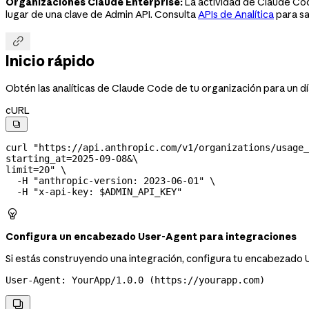
Organizaciones Claude Enterprise:
La actividad de Claude Code
lugar de una clave de Admin API. Consulta
APIs de Analítica
para sa

Inicio rápido
Obtén las analíticas de Claude Code de tu organización para un dí
cURL

curl
 "https://api.anthropic.com/v1/organizations/usage_
starting_at=2025-09-08&
\
limit=20"
 \
  -H
 "anthropic-version: 2023-06-01"
 \
  -H
 "x-api-key: 
$ADMIN_API_KEY
"

Configura un encabezado User-Agent para integraciones
Si estás construyendo una integración, configura tu encabezado 
User-Agent: YourApp/1.0.0 (https://yourapp.com)
