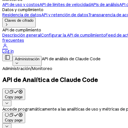
API de uso y costos
API de límites de velocidad
APIs de análisis
API 
Datos y cumplimiento
Residencia de datos
API y retención de datos
Transparencia de ac
Claves de cifrado

API de cumplimiento
Descripción general
Configurar la API de cumplimiento
Feed de ac
frecuentes

Log in

API de análisis de Claude Code
Administración

Administración
/
Monitoreo
API de Analítica de Claude Code
Copy page

Accede programáticamente a las analíticas de uso y métricas de 
Copy page
