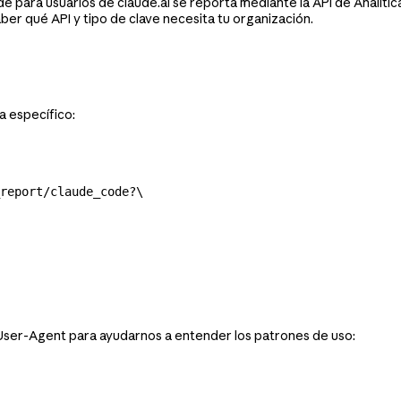
 para usuarios de claude.ai se reporta mediante la API de Analítica
ber qué API y tipo de clave necesita tu organización.
a específico:
report/claude_code?
\
User-Agent para ayudarnos a entender los patrones de uso: