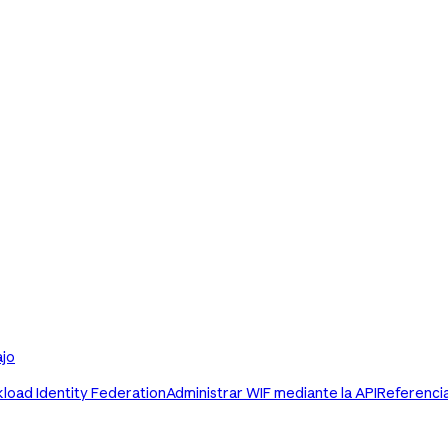
ajo
load Identity Federation
Administrar WIF mediante la API
Referenci