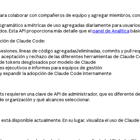
ara colaborar con compañeros de equipo y agregar miembros, conf
gramático a métricas de uso agregadas diariamente para usuarios d
dos. Esta API proporciona más detalle que el
panel de Analítica
básic
opción de Claude Code:
sesiones, líneas de código agregadas/eliminadas, commits y pull 
 aceptación y rechazo de las diferentes herramientas de Claude Cod
so de tokens desglosados por modelo de Claude
es ejecutivos e informes para equipos de gestión
r y expandir la adopción de Claude Code internamente
s requieren una clave de API de administrador, que es diferente d
de organización y qué alcances seleccionar.
está disponible actualmente. En su lugar, visualiza el uso de Claud