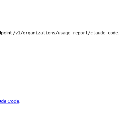
ndpoint
.
/v1/organizations/usage_report/claude_code
laude Code
.