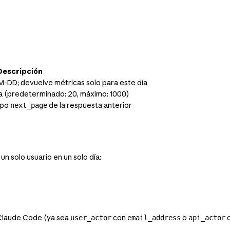
Descripción
DD; devuelve métricas solo para este día
a (predeterminado: 20, máximo: 1000)
mpo
de la respuesta anterior
next_page
n solo usuario en un solo día:
e Claude Code (ya sea
con
o
user_actor
email_address
api_actor