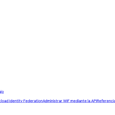
ajo
load Identity Federation
Administrar WIF mediante la API
Referenci