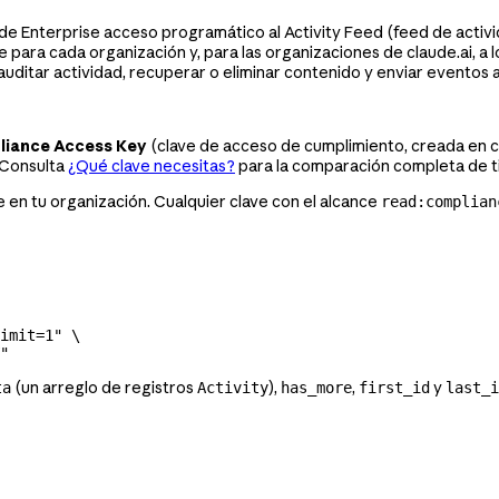
de Enterprise acceso programático al Activity Feed (feed de activida
 para cada organización y, para las organizaciones de claude.ai, a l
auditar actividad, recuperar o eliminar contenido y enviar eventos 
iance Access Key
(clave de acceso de cumplimiento, creada en cl
 Consulta
¿Qué clave necesitas?
para la comparación completa de ti
 en tu organización. Cualquier clave con el alcance
read:complian
imit=1"
 \
"
(un arreglo de registros
),
,
y
ta
Activity
has_more
first_id
last_i