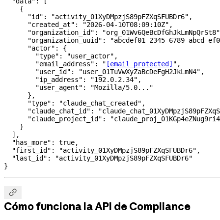
  "data"
: [
    {
      "id"
: 
"activity_01XyDMpzjS89pFZXqSFUBDr6"
,
      "created_at"
: 
"2026-04-10T08:09:10Z"
,
      "organization_id"
: 
"org_01Wv6QeBcDfGhJkLmNpQrSt8"
      "organization_uuid"
: 
"abcdef01-2345-6789-abcd-ef0
      "actor"
: {
        "type"
: 
"user_actor"
,
        "email_address"
: 
"
[email protected]
"
,
        "user_id"
: 
"user_01TuVwXyZaBcDeFgH2JkLmN4"
,
        "ip_address"
: 
"192.0.2.34"
,
        "user_agent"
: 
"Mozilla/5.0..."
      },
      "type"
: 
"claude_chat_created"
,
      "claude_chat_id"
: 
"claude_chat_01XyDMpzjS89pFZXqS
      "claude_project_id"
: 
"claude_proj_01KGp4eZNug9ri4
    }
  ],
  "has_more"
: 
true
,
  "first_id"
: 
"activity_01XyDMpzjS89pFZXqSFUBDr6"
,
  "last_id"
: 
"activity_01XyDMpzjS89pFZXqSFUBDr6"
}

Cómo funciona la API de Compliance