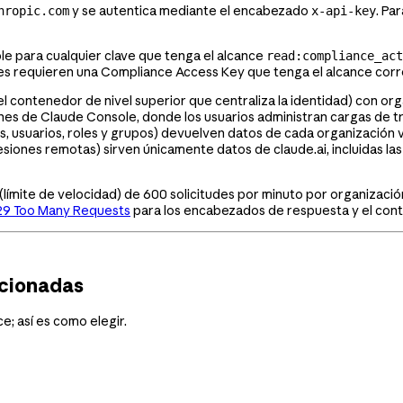
y se autentica mediante el encabezado
. Pa
hropic.com
x-api-key
ble para cualquier clave que tenga el alcance
read:compliance_act
es requieren una Compliance Access Key que tenga el alcance cor
l contenedor de nivel superior que centraliza la identidad) con org
es de Claude Console, donde los usuarios administran cargas de tra
es, usuarios, roles y grupos) devuelven datos de cada organización 
esiones remotas) sirven únicamente datos de claude.ai, incluidas l
(límite de velocidad) de 600 solicitudes por minuto por organizació
29 Too Many Requests
para los encabezados de respuesta y el cont
acionadas
; así es como elegir.