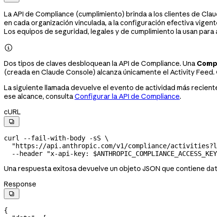
La API de Compliance (cumplimiento) brinda a los clientes de Clau
en cada organización vinculada, a la configuración efectiva vigente
Los equipos de seguridad, legales y de cumplimiento la usan para 

Dos tipos de claves desbloquean la API de Compliance. Una
Compl
(creada en Claude Console) alcanza únicamente el Activity Feed.
La siguiente llamada devuelve el evento de actividad más reciente
ese alcance, consulta
Configurar la API de Compliance
.
cURL

curl
 --fail-with-body
 -sS
 \
  "https://api.anthropic.com/v1/compliance/activities?l
  --header
 "x-api-key: 
$ANTHROPIC_COMPLIANCE_ACCESS_KEY
Una respuesta exitosa devuelve un objeto JSON que contiene
da
Response

{