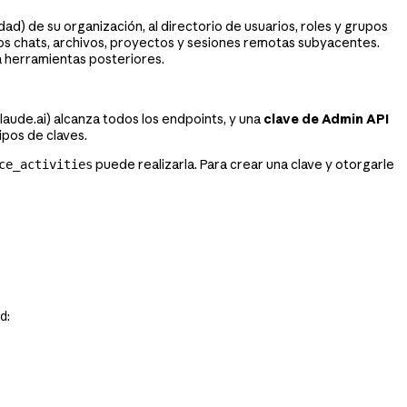
d) de su organización, al directorio de usuarios, roles y grupos
os chats, archivos,
proyectos y sesiones remotas
subyacentes.
a herramientas posteriores.
aude.ai) alcanza todos los endpoints, y una
clave de Admin API
pos de claves.
puede realizarla. Para crear una clave y otorgarle
ce_activities
:
d