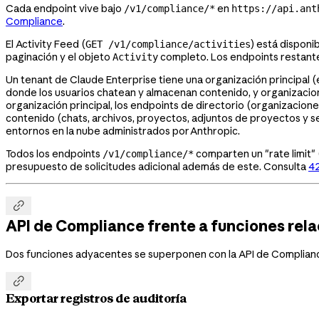
Cada endpoint vive bajo
en
/v1/compliance/*
https://api.ant
Compliance
.
El Activity Feed (
) está disponi
GET /v1/compliance/activities
paginación y el objeto
completo. Los endpoints restant
Activity
Un tenant de Claude Enterprise tiene una organización principal (e
donde los usuarios chatean y almacenan contenido, y organizacion
organización principal, los endpoints de directorio (organizacion
contenido (chats, archivos, proyectos, adjuntos de proyectos y s
entornos en la nube administrados por Anthropic.
Todos los endpoints
comparten un "rate limit" 
/v1/compliance/*
presupuesto de solicitudes adicional además de este. Consulta
4

API de Compliance frente a funciones rel
Dos funciones adyacentes se superponen con la API de Compliance

Exportar registros de auditoría