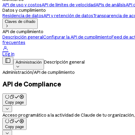
API de uso y costos
API de límites de velocidad
APIs de análisis
API 
Datos y cumplimiento
Residencia de datos
API y retención de datos
Transparencia de ac
Claves de cifrado

API de cumplimiento
Descripción general
Configurar la API de cumplimiento
Feed de ac
frecuentes

Log in

Descripción general
Administración

Administración
/
API de cumplimiento
API de Compliance
Copy page

Acceso programático a la actividad de Claude de tu organización, 
Copy page
