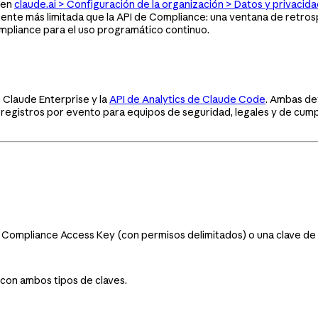
 en
claude.ai > Configuración de la organización > Datos y privacid
mente más limitada que la API de Compliance: una ventana de retro
ompliance para el uso programático continuo.
e Claude Enterprise y la
API de Analytics de Claude Code
. Ambas de
registros por evento para equipos de seguridad, legales y de cump
a Compliance Access Key (con permisos delimitados) o una clave de 
 con ambos tipos de claves.