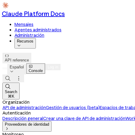
Claude Platform Docs
Mensajes
Agentes administrados
Administración
Recursos


API reference

Español
Log in
Console




Search
⌘K
Organización
API de administración
Gestión de usuarios (beta)
Espacios de trab
Autenticación
Descripción general
Crear una clave de API de administración
Work
Proveedores de identidad

Monitoreo