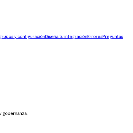
 grupos y configuración
Diseña tu integración
Errores
Preguntas
 y gobernanza.