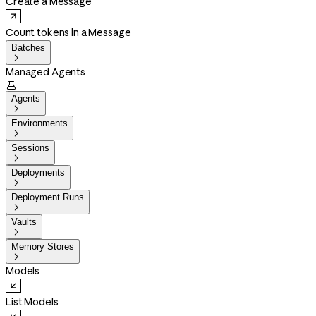
Create a Message
Count tokens in a Message
Batches

Managed Agents

Agents

Environments

Sessions

Deployments

Deployment Runs

Vaults

Memory Stores

Models
List Models