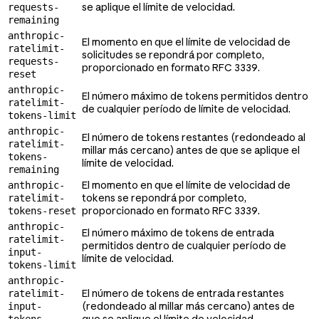
se aplique el límite de velocidad.
requests-
remaining
anthropic-
El momento en que el límite de velocidad de
ratelimit-
solicitudes se repondrá por completo,
requests-
proporcionado en formato RFC 3339.
reset
anthropic-
El número máximo de tokens permitidos dentro
ratelimit-
de cualquier período de límite de velocidad.
tokens-limit
anthropic-
El número de tokens restantes (redondeado al
ratelimit-
millar más cercano) antes de que se aplique el
tokens-
límite de velocidad.
remaining
El momento en que el límite de velocidad de
anthropic-
tokens se repondrá por completo,
ratelimit-
proporcionado en formato RFC 3339.
tokens-reset
anthropic-
El número máximo de tokens de entrada
ratelimit-
permitidos dentro de cualquier período de
input-
límite de velocidad.
tokens-limit
anthropic-
El número de tokens de entrada restantes
ratelimit-
(redondeado al millar más cercano) antes de
input-
que se aplique el límite de velocidad.
tokens-