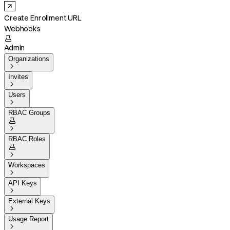
Create Enrollment URL
Webhooks

Admin
Organizations

Invites

Users

RBAC Groups


RBAC Roles


Workspaces

API Keys

External Keys

Usage Report
