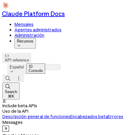
Claude Platform Docs
Mensajes
Agentes administrados
Administración
Recursos


API reference

Español
Log in
Console




Search
⌘K

Include beta APIs
Uso de la API
Descripción general de funciones
Encabezados beta
Errores
Messages