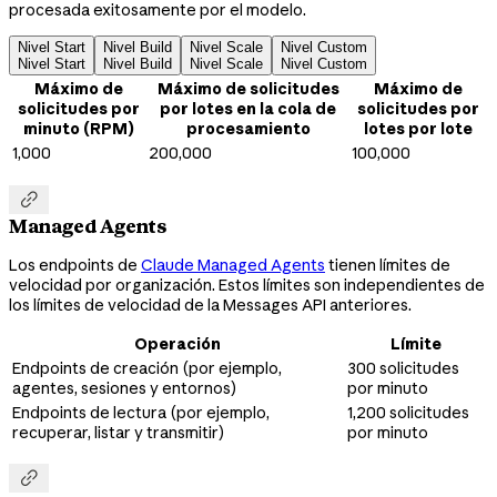
procesada exitosamente por el modelo.
Nivel Start
Nivel Build
Nivel Scale
Nivel Custom
Nivel Start
Nivel Build
Nivel Scale
Nivel Custom
Máximo de
Máximo de solicitudes
Máximo de
solicitudes por
por lotes en la cola de
solicitudes por
minuto (RPM)
procesamiento
lotes por lote
1,000
200,000
100,000

Managed Agents
Los endpoints de
Claude Managed Agents
tienen límites de
velocidad por organización. Estos límites son independientes de
los límites de velocidad de la Messages API anteriores.
Operación
Límite
Endpoints de creación (por ejemplo,
300 solicitudes
agentes, sesiones y entornos)
por minuto
Endpoints de lectura (por ejemplo,
1,200 solicitudes
recuperar, listar y transmitir)
por minuto
