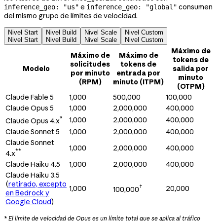
e
consumen
inference_geo: "us"
inference_geo: "global"
del mismo grupo de límites de velocidad.
Nivel Start
Nivel Build
Nivel Scale
Nivel Custom
Nivel Start
Nivel Build
Nivel Scale
Nivel Custom
Máximo de
Máximo de
Máximo de
tokens de
solicitudes
tokens de
Modelo
salida por
por minuto
entrada por
minuto
(RPM)
minuto (ITPM)
(OTPM)
Claude Fable 5
1,000
500,000
100,000
Claude Opus 5
1,000
2,000,000
400,000
*
1,000
2,000,000
400,000
Claude Opus 4.x
Claude Sonnet 5
1,000
2,000,000
400,000
Claude Sonnet
1,000
2,000,000
400,000
**
4.x
Claude Haiku 4.5
1,000
2,000,000
400,000
Claude Haiku 3.5
(
retirado, excepto
†
1,000
20,000
100,000
en Bedrock y
Google Cloud
)
* El límite de velocidad de Opus es un límite total que se aplica al tráfico