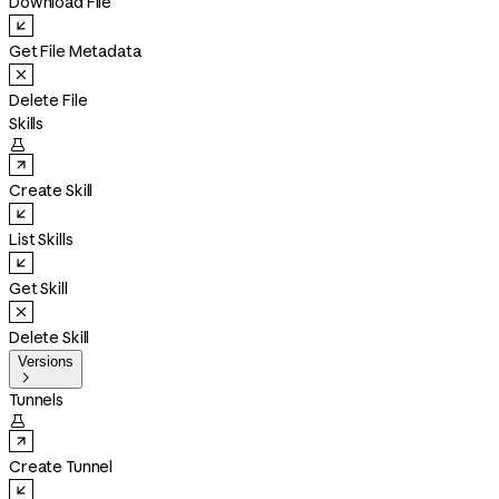
Download File
Get File Metadata
Delete File
Skills

Create Skill
List Skills
Get Skill
Delete Skill
Versions

Tunnels

Create Tunnel