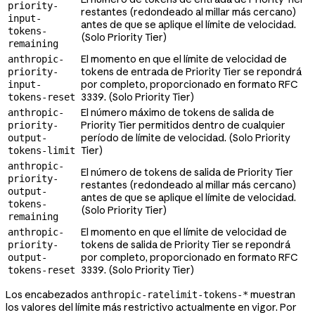
priority-
restantes (redondeado al millar más cercano)
input-
antes de que se aplique el límite de velocidad.
tokens-
(Solo Priority Tier)
remaining
El momento en que el límite de velocidad de
anthropic-
tokens de entrada de Priority Tier se repondrá
priority-
por completo, proporcionado en formato RFC
input-
3339. (Solo Priority Tier)
tokens-reset
El número máximo de tokens de salida de
anthropic-
Priority Tier permitidos dentro de cualquier
priority-
período de límite de velocidad. (Solo Priority
output-
Tier)
tokens-limit
anthropic-
El número de tokens de salida de Priority Tier
priority-
restantes (redondeado al millar más cercano)
output-
antes de que se aplique el límite de velocidad.
tokens-
(Solo Priority Tier)
remaining
El momento en que el límite de velocidad de
anthropic-
tokens de salida de Priority Tier se repondrá
priority-
por completo, proporcionado en formato RFC
output-
3339. (Solo Priority Tier)
tokens-reset
Los encabezados
muestran
anthropic-ratelimit-tokens-*
los valores del límite más restrictivo actualmente en vigor. Por