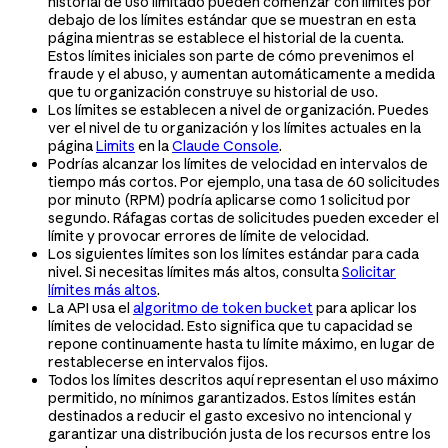
historial de uso limitado pueden comenzar con límites por
debajo de los límites estándar que se muestran en esta
página mientras se establece el historial de la cuenta.
Estos límites iniciales son parte de cómo prevenimos el
fraude y el abuso, y aumentan automáticamente a medida
que tu organización construye su historial de uso.
Los límites se establecen a nivel de organización. Puedes
ver el nivel de tu organización y los límites actuales en la
página
Limits
en la
Claude Console
.
Podrías alcanzar los límites de velocidad en intervalos de
tiempo más cortos. Por ejemplo, una tasa de 60 solicitudes
por minuto (RPM) podría aplicarse como 1 solicitud por
segundo. Ráfagas cortas de solicitudes pueden exceder el
límite y provocar errores de límite de velocidad.
Los siguientes límites son los límites estándar para cada
nivel. Si necesitas límites más altos, consulta
Solicitar
límites más altos
.
La API usa el
algoritmo de token bucket
para aplicar los
límites de velocidad. Esto significa que tu capacidad se
repone continuamente hasta tu límite máximo, en lugar de
restablecerse en intervalos fijos.
Todos los límites descritos aquí representan el uso máximo
permitido, no mínimos garantizados. Estos límites están
destinados a reducir el gasto excesivo no intencional y
garantizar una distribución justa de los recursos entre los