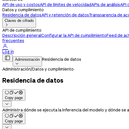
API de uso y costos
API de límites de velocidad
APIs de análisis
API 
Datos y cumplimiento
Residencia de datos
API y retención de datos
Transparencia de ac
Claves de cifrado

API de cumplimiento
Descripción general
Configurar la API de cumplimiento
Feed de ac
frecuentes

Log in

Residencia de datos
Administración

Administración
/
Datos y cumplimiento
Residencia de datos
Copy page

Administra dónde se ejecuta la inferencia del modelo y dónde se 
Copy page
