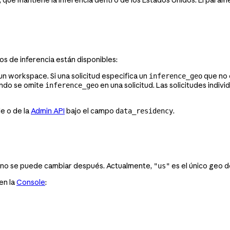
s de inferencia están disponibles:
n workspace. Si una solicitud especifica un
que no e
inference_geo
ando se omite
en una solicitud. Las solicitudes indi
inference_geo
e o de la
Admin API
bajo el campo
.
data_residency
 no se puede cambiar después. Actualmente,
es el único geo 
"us"
en la
Console
: