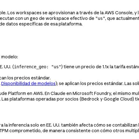
le. Los workspaces se aprovisionan a través de la AWS Console, y 
jecutan con un geo de workspace efectivo de
, que actualmen
"us"
de datos específicas de esa plataforma.
l modelo:
E. UU. (
) tiene un precio de 1.1x la tarifa es
inference_geo: "us"
ican los precios estándar.
a
Disponibilidad de modelos
); se aplican los precios estándar. Las 
aude Platform en AWS. En Claude en Microsoft Foundry, el mismo mult
 Las plataformas operadas por socios (Bedrock y Google Cloud) ti
para la inferencia solo en EE. UU. también afecta cómo se contabiliza
u TPM comprometido, de manera consistente con cómo otros multipl