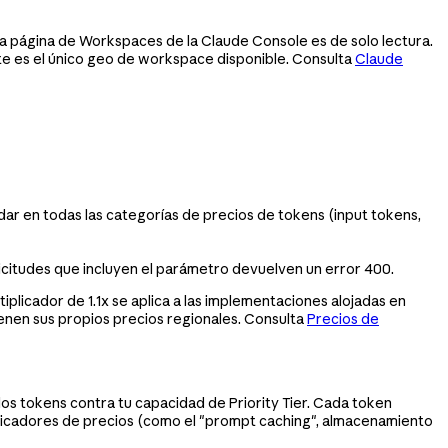
la página de Workspaces de la Claude Console es de solo lectura.
te es el único geo de workspace disponible. Consulta
Claude
tándar en todas las categorías de precios de tokens (input tokens,
solicitudes que incluyen el parámetro devuelven un error 400.
iplicador de 1.1x se aplica a las implementaciones alojadas en
enen sus propios precios regionales. Consulta
Precios de
n los tokens contra tu capacidad de Priority Tier. Cada token
icadores de precios (como el "prompt caching", almacenamiento