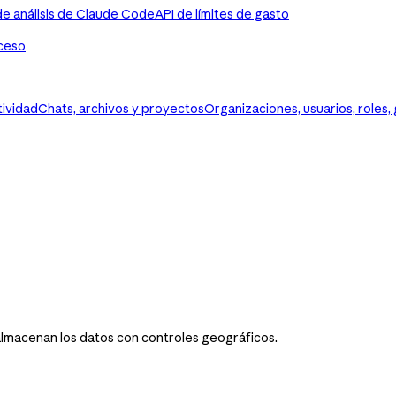
de análisis de Claude Code
API de límites de gasto
ceso
tividad
Chats, archivos y proyectos
Organizaciones, usuarios, roles,
almacenan los datos con controles geográficos.