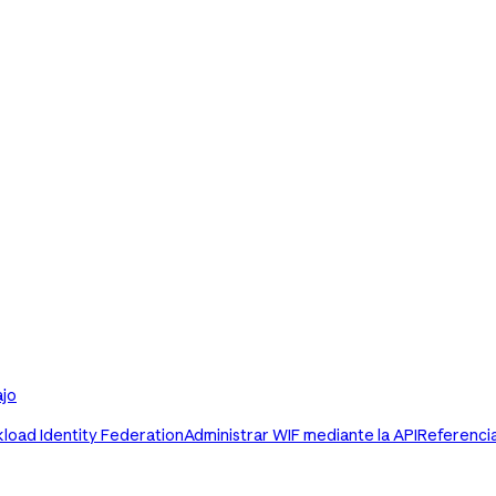
ajo
load Identity Federation
Administrar WIF mediante la API
Referenci