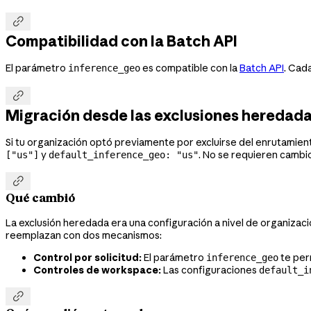

Compatibilidad con la Batch API
El parámetro
es compatible con la
Batch API
. Cad
inference_geo

Migración desde las exclusiones heredad
Si tu organización optó previamente por excluirse del enrutamie
y
. No se requieren cambio
["us"]
default_inference_geo: "us"

Qué cambió
La exclusión heredada era una configuración a nivel de organizació
reemplazan con dos mecanismos:
Control por solicitud:
El parámetro
te per
inference_geo
Controles de workspace:
Las configuraciones
default_i
