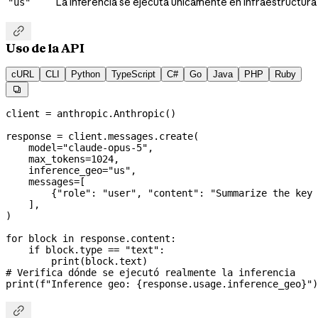
La inferencia se ejecuta únicamente en infraestructura
"us"

Uso de la API
cURL
CLI
Python
TypeScript
C#
Go
Java
PHP
Ruby

client 
=
 anthropic.Anthropic()
response 
=
 client.messages.create(
    model
=
"claude-opus-5"
,
    max_tokens
=
1024
,
    inference_geo
=
"us"
,
    messages
=
[
        {
"role"
: 
"user"
, 
"content"
: 
"Summarize the key 
    ],
)
for
 block 
in
 response.content:
    if
 block.type 
==
 "text"
:
        print
(block.text)
# Verifica dónde se ejecutó realmente la inferencia
print
(
f
"Inference geo: 
{
response.usage.inference_geo
}
"
)
