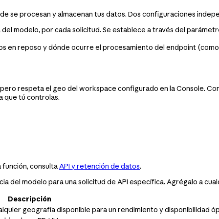
nde se procesan y almacenan tus datos. Dos configuraciones indepe
 del modelo, por cada solicitud. Se establece a través del parámet
s en reposo y dónde ocurre el procesamiento del endpoint (como la
, pero respeta el geo del workspace configurado en la Console. Co
 que tú controlas.
 función, consulta
API y retención de datos
.
cia del modelo para una solicitud de API específica. Agrégalo a cua
Descripción
quier geografía disponible para un rendimiento y disponibilidad ó