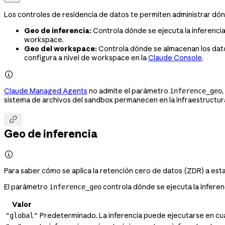
Los controles de residencia de datos te permiten administrar dó
Geo de inferencia:
Controla dónde se ejecuta la inferencia
workspace.
Geo del workspace:
Controla dónde se almacenan los dato
configura a nivel de workspace en la
Claude Console
.

Claude Managed Agents
no admite el parámetro
inference_geo
sistema de archivos del sandbox permanecen en la infraestructura

Geo de inferencia

Para saber cómo se aplica la retención cero de datos (ZDR) a esta
El parámetro
controla dónde se ejecuta la inferen
inference_geo
Valor
Predeterminado. La inferencia puede ejecutarse en cual
"global"