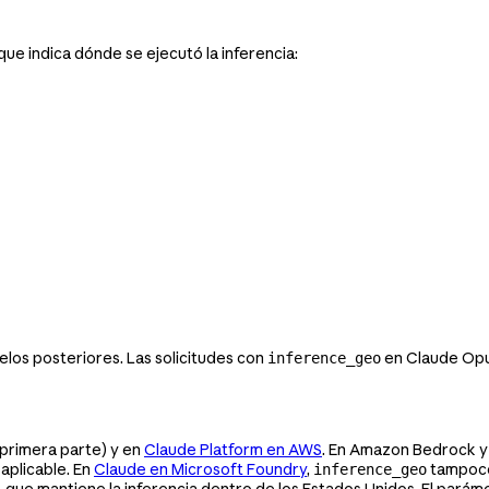
que indica dónde se ejecutó la inferencia:
los posteriores. Las solicitudes con
en Claude Opus
inference_geo
 primera parte) y en
Claude Platform en AWS
. En Amazon Bedrock y 
aplicable. En
Claude en Microsoft Foundry
,
tampoco 
inference_geo
, que mantiene la inferencia dentro de los Estados Unidos. El pará