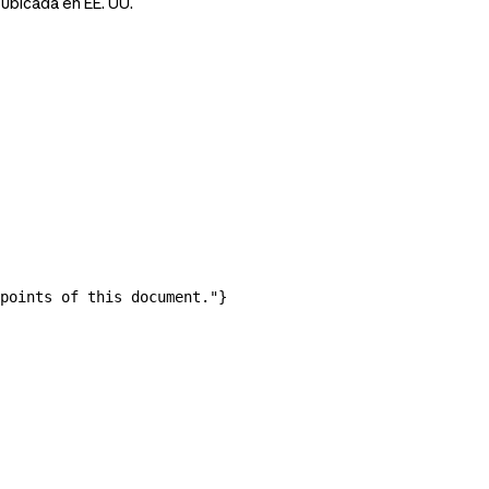
 ubicada en EE. UU.
points of this document."
}