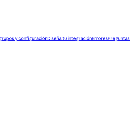
 grupos y configuración
Diseña tu integración
Errores
Preguntas