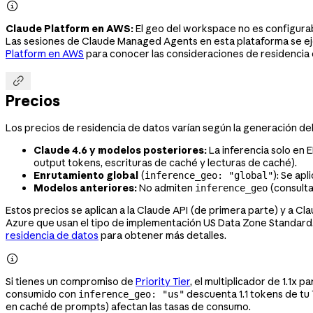

Claude Platform en AWS:
El geo del workspace no es configurab
Las sesiones de Claude Managed Agents en esta plataforma se e
Platform en AWS
para conocer las consideraciones de residencia 

Precios
Los precios de residencia de datos varían según la generación de
Claude 4.6 y modelos posteriores:
La inferencia solo en E
output tokens, escrituras de caché y lecturas de caché).
Enrutamiento global
(
): Se apl
inference_geo: "global"
Modelos anteriores:
No admiten
(consult
inference_geo
Estos precios se aplican a la Claude API (de primera parte) y a Cl
Azure que usan el tipo de implementación US Data Zone Standard.
residencia de datos
para obtener más detalles.

Si tienes un compromiso de
Priority Tier
, el multiplicador de 1.1x 
consumido con
descuenta 1.1 tokens de t
inference_geo: "us"
en caché de prompts) afectan las tasas de consumo.