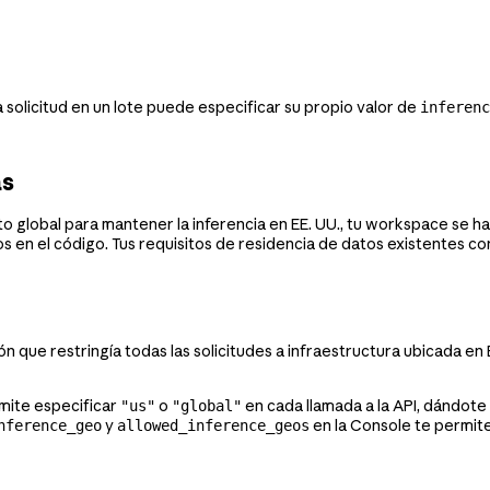
a solicitud en un lote puede especificar su propio valor de
inferenc
as
nto global para mantener la inferencia en EE. UU., tu workspace se
s en el código. Tus requisitos de residencia de datos existentes c
n que restringía todas las solicitudes a infraestructura ubicada en
mite especificar
o
en cada llamada a la API, dándote fl
"us"
"global"
y
en la Console te permite
nference_geo
allowed_inference_geos