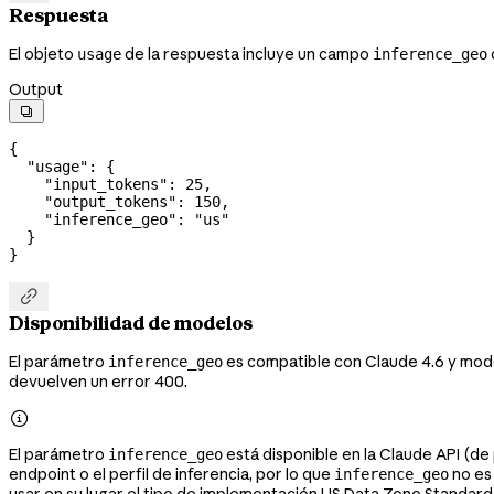
Respuesta
El objeto
de la respuesta incluye un campo
usage
inference_geo
Output

{
  "usage"
: {
    "input_tokens"
: 
25
,
    "output_tokens"
: 
150
,
    "inference_geo"
: 
"us"
  }
}

Disponibilidad de modelos
El parámetro
es compatible con Claude 4.6 y mode
inference_geo
devuelven un error 400.

El parámetro
está disponible en la Claude API (de
inference_geo
endpoint o el perfil de inferencia, por lo que
no es 
inference_geo
usar en su lugar el tipo de implementación US Data Zone Standard