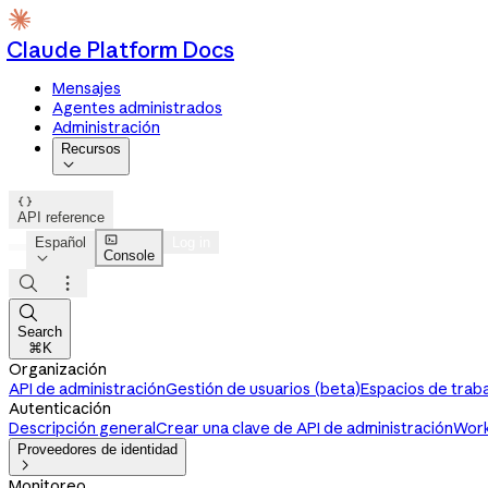
Claude Platform Docs
Mensajes
Agentes administrados
Administración
Recursos


API reference

Español
Log in
Console




Search
⌘K
Organización
API de administración
Gestión de usuarios (beta)
Espacios de trab
Autenticación
Descripción general
Crear una clave de API de administración
Work
Proveedores de identidad

Monitoreo