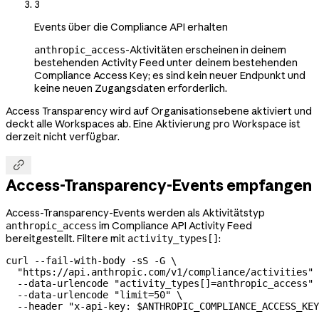
3
Events über die Compliance API erhalten
-Aktivitäten erscheinen in deinem
anthropic_access
bestehenden Activity Feed unter deinem bestehenden
Compliance Access Key; es sind kein neuer Endpunkt und
keine neuen Zugangsdaten erforderlich.
Access Transparency wird auf Organisationsebene aktiviert und
deckt alle Workspaces ab. Eine Aktivierung pro Workspace ist
derzeit nicht verfügbar.

Access-Transparency-Events empfangen
Access-Transparency-Events werden als Aktivitätstyp
im Compliance API Activity Feed
anthropic_access
bereitgestellt. Filtere mit
:
activity_types[]
curl
 --fail-with-body
 -sS
 -G
 \
  "https://api.anthropic.com/v1/compliance/activities"
 
  --data-urlencode
 "activity_types[]=anthropic_access"
 
  --data-urlencode
 "limit=50"
 \
  --header
 "x-api-key: 
$ANTHROPIC_COMPLIANCE_ACCESS_KEY