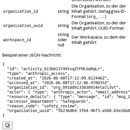
Die Organisation, zu der der
string
Inhalt gehört. Getaggtes ID-
organization_id
Format (
)
org_...
Die Organisation, zu der der
string
organization_uuid
Inhalt gehört. UUID-Format
string
Der Workspace, zu dem der
oder
workspace_id
Inhalt gehört
null
Beispiel einer JSON-Nachricht:
{
  "id"
: 
"activity_013b013744txqZtFHLUaRqLr"
,
  "type"
: 
"anthropic_access"
,
  "created_at"
: 
"2026-06-08T17:12:09.812446Z"
,
  "accessed_at"
: 
"2026-06-08T17:12:06.478035Z"
,
  "organization_id"
: 
"org_0910d9133038914eta7i3vt"
,
  "actor"
: { 
"type"
: 
"anthropic_actor"
, 
"email_address"
  "resource_details"
: { 
"type"
: 
"message"
, 
"id"
: 
"msg_1
  "accessor_department"
: 
"Safeguards"
,
  "reason_code"
: 
"safety_review"
,
  "organization_uuid"
: 
"5b236db4-3fb4-4bf3-a560-b5e2660
}
