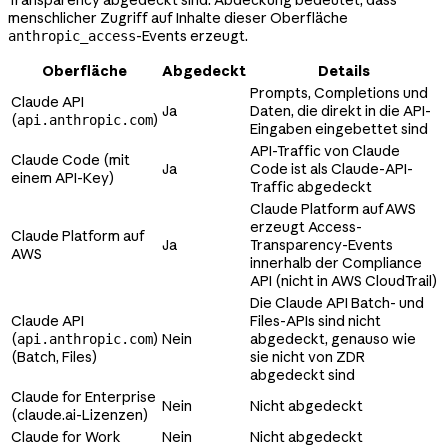
menschlicher Zugriff auf Inhalte dieser Oberfläche
-Events erzeugt.
anthropic_access
Oberfläche
Abgedeckt
Details
Prompts, Completions und
Claude API
Ja
Daten, die direkt in die API-
(
)
api.anthropic.com
Eingaben eingebettet sind
API-Traffic von Claude
Claude Code (mit
Ja
Code ist als Claude-API-
einem API-Key)
Traffic abgedeckt
Claude Platform auf AWS
erzeugt Access-
Claude Platform auf
Ja
Transparency-Events
AWS
innerhalb der Compliance
API (nicht in AWS CloudTrail)
Die Claude API Batch- und
Claude API
Files-APIs sind nicht
(
)
Nein
abgedeckt, genauso wie
api.anthropic.com
(Batch, Files)
sie nicht von ZDR
abgedeckt sind
Claude for Enterprise
Nein
Nicht abgedeckt
(claude.ai-Lizenzen)
Claude for Work
Nein
Nicht abgedeckt