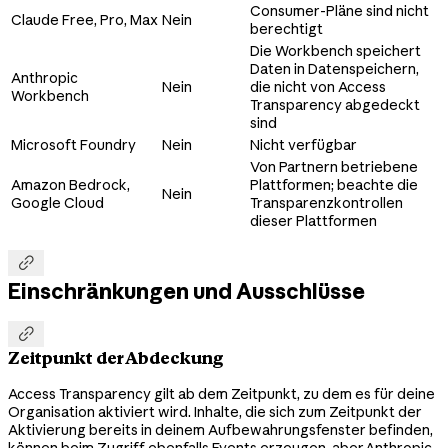
Consumer-Pläne sind nicht
Claude Free, Pro, Max
Nein
berechtigt
Die Workbench speichert
Daten in Datenspeichern,
Anthropic
Nein
die nicht von Access
Workbench
Transparency abgedeckt
sind
Microsoft Foundry
Nein
Nicht verfügbar
Von Partnern betriebene
Amazon Bedrock,
Plattformen; beachte die
Nein
Google Cloud
Transparenzkontrollen
dieser Plattformen

Einschränkungen und Ausschlüsse

Zeitpunkt der Abdeckung
Access Transparency gilt ab dem Zeitpunkt, zu dem es für deine
Organisation aktiviert wird. Inhalte, die sich zum Zeitpunkt der
Aktivierung bereits in deinem Aufbewahrungsfenster befinden,
können beim Zugriff ebenfalls Events erzeugen, aber Anthropic