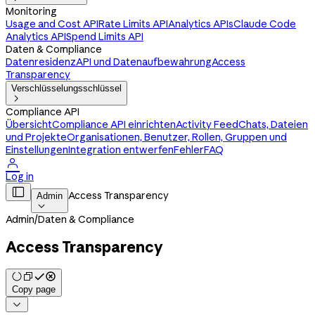
Monitoring
Usage and Cost API
Rate Limits API
Analytics APIs
Claude Code
Analytics API
Spend Limits API
Daten & Compliance
Datenresidenz
API und Datenaufbewahrung
Access
Transparency
Verschlüsselungsschlüssel

Compliance API
Übersicht
Compliance API einrichten
Activity Feed
Chats, Dateien
und Projekte
Organisationen, Benutzer, Rollen, Gruppen und
Einstellungen
Integration entwerfen
Fehler
FAQ

Log in

Access Transparency
Admin

Admin
/
Daten & Compliance
Access Transparency
Copy page
