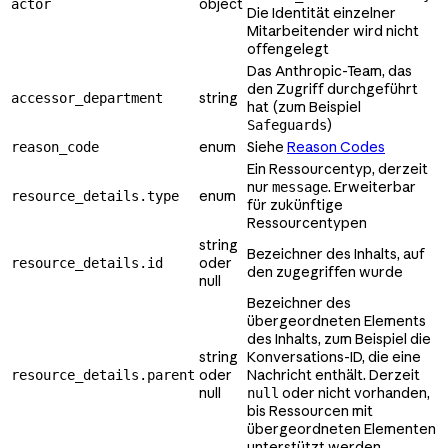
object
actor
Die Identität einzelner
Mitarbeitender wird nicht
offengelegt
Das Anthropic-Team, das
den Zugriff durchgeführt
string
accessor_department
hat (zum Beispiel
)
Safeguards
enum
Siehe
Reason Codes
reason_code
Ein Ressourcentyp, derzeit
nur
. Erweiterbar
message
enum
resource_details.type
für zukünftige
Ressourcentypen
string
Bezeichner des Inhalts, auf
oder
resource_details.id
den zugegriffen wurde
null
Bezeichner des
übergeordneten Elements
des Inhalts, zum Beispiel die
string
Konversations-ID, die eine
oder
Nachricht enthält. Derzeit
resource_details.parent
null
oder nicht vorhanden,
null
bis Ressourcen mit
übergeordneten Elementen
unterstützt werden