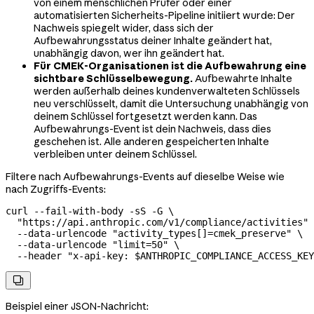
von einem menschlichen Prüfer oder einer
automatisierten Sicherheits-Pipeline initiiert wurde: Der
Nachweis spiegelt wider, dass sich der
Aufbewahrungsstatus deiner Inhalte geändert hat,
unabhängig davon, wer ihn geändert hat.
Für CMEK-Organisationen ist die Aufbewahrung eine
sichtbare Schlüsselbewegung.
Aufbewahrte Inhalte
werden außerhalb deines kundenverwalteten Schlüssels
neu verschlüsselt, damit die Untersuchung unabhängig von
deinem Schlüssel fortgesetzt werden kann. Das
Aufbewahrungs-Event ist dein Nachweis, dass dies
geschehen ist. Alle anderen gespeicherten Inhalte
verbleiben unter deinem Schlüssel.
Filtere nach Aufbewahrungs-Events auf dieselbe Weise wie
nach Zugriffs-Events:
curl
 --fail-with-body
 -sS
 -G
 \
  "https://api.anthropic.com/v1/compliance/activities"
 
  --data-urlencode
 "activity_types[]=cmek_preserve"
 \
  --data-urlencode
 "limit=50"
 \
  --header
 "x-api-key: 
$ANTHROPIC_COMPLIANCE_ACCESS_KEY

Beispiel einer JSON-Nachricht: