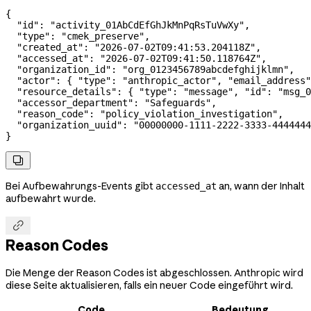
{
  "id"
: 
"activity_01AbCdEfGhJkMnPqRsTuVwXy"
,
  "type"
: 
"cmek_preserve"
,
  "created_at"
: 
"2026-07-02T09:41:53.204118Z"
,
  "accessed_at"
: 
"2026-07-02T09:41:50.118764Z"
,
  "organization_id"
: 
"org_0123456789abcdefghijklmn"
,
  "actor"
: { 
"type"
: 
"anthropic_actor"
, 
"email_address"
  "resource_details"
: { 
"type"
: 
"message"
, 
"id"
: 
"msg_0
  "accessor_department"
: 
"Safeguards"
,
  "reason_code"
: 
"policy_violation_investigation"
,
  "organization_uuid"
: 
"00000000-1111-2222-3333-4444444
}

Bei Aufbewahrungs-Events gibt
an, wann der Inhalt
accessed_at
aufbewahrt wurde.

Reason Codes
Die Menge der Reason Codes ist abgeschlossen. Anthropic wird
diese Seite aktualisieren, falls ein neuer Code eingeführt wird.
Code
Bedeutung