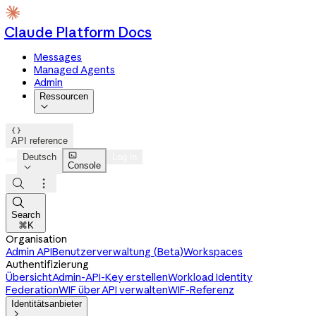
Claude Platform Docs
Messages
Managed Agents
Admin
Ressourcen


API reference

Deutsch
Log in
Console




Search
⌘K
Organisation
Admin API
Benutzerverwaltung (Beta)
Workspaces
Authentifizierung
Übersicht
Admin-API-Key erstellen
Workload Identity
Federation
WIF über API verwalten
WIF-Referenz
Identitätsanbieter
