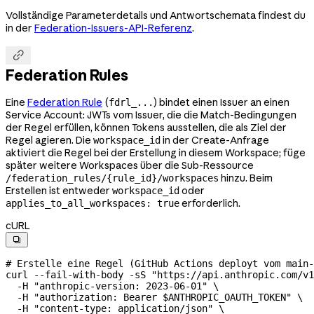
Vollständige Parameterdetails und Antwortschemata findest du
in der
Federation-Issuers-API-Referenz
.

Federation Rules
Eine
Federation Rule
(
) bindet einen Issuer an einen
fdrl_...
Service Account: JWTs vom Issuer, die die Match-Bedingungen
der Regel erfüllen, können Tokens ausstellen, die als Ziel der
Regel agieren. Die
in der Create-Anfrage
workspace_id
aktiviert die Regel bei der Erstellung in diesem Workspace; füge
später weitere Workspaces über die Sub-Ressource
hinzu. Beim
/federation_rules/{rule_id}/workspaces
Erstellen ist entweder
oder
workspace_id
erforderlich.
applies_to_all_workspaces: true
cURL

# Erstelle eine Regel (GitHub Actions deployt vom main-
curl
 --fail-with-body
 -sS
 "https://api.anthropic.com/v1
  -H
 "anthropic-version: 2023-06-01"
 \
  -H
 "authorization: Bearer 
$ANTHROPIC_OAUTH_TOKEN
"
 \
  -H
 "content-type: application/json"
 \