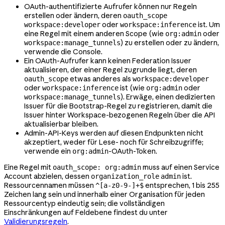
OAuth-authentifizierte Aufrufer können nur Regeln
erstellen oder ändern, deren
oauth_scope
oder
ist. Um
workspace:developer
workspace:inference
eine Regel mit einem anderen Scope (wie
oder
org:admin
) zu erstellen oder zu ändern,
workspace:manage_tunnels
verwende die Console.
Ein OAuth-Aufrufer kann keinen Federation Issuer
aktualisieren, der einer Regel zugrunde liegt, deren
etwas anderes als
oauth_scope
workspace:developer
oder
ist (wie
oder
workspace:inference
org:admin
). Erwäge, einen dedizierten
workspace:manage_tunnels
Issuer für die Bootstrap-Regel zu registrieren, damit die
Issuer hinter Workspace-bezogenen Regeln über die API
aktualisierbar bleiben.
Admin-API-Keys werden auf diesen Endpunkten nicht
akzeptiert, weder für Lese- noch für Schreibzugriffe;
verwende ein
-OAuth-Token.
org:admin
Eine Regel mit
muss auf einen Service
oauth_scope: org:admin
Account abzielen, dessen
ist.
organization_role
admin
Ressourcennamen müssen
entsprechen, 1 bis 255
^[a-z0-9-]+$
Zeichen lang sein und innerhalb einer Organisation für jeden
Ressourcentyp eindeutig sein; die vollständigen
Einschränkungen auf Feldebene findest du unter
Validierungsregeln
.