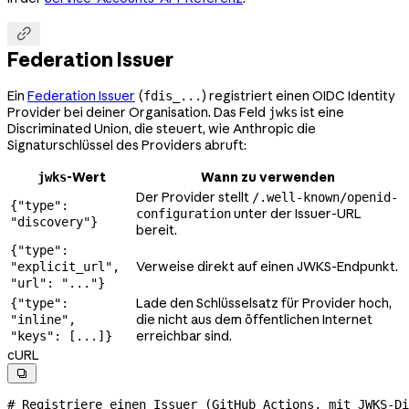

Federation Issuer
Ein
Federation Issuer
(
) registriert einen OIDC Identity
fdis_...
Provider bei deiner Organisation. Das Feld
ist eine
jwks
Discriminated Union, die steuert, wie Anthropic die
Signaturschlüssel des Providers abruft:
-Wert
Wann zu verwenden
jwks
Der Provider stellt
/.well-known/openid-
{"type":
unter der Issuer-URL
configuration
"discovery"}
bereit.
{"type":
Verweise direkt auf einen JWKS-Endpunkt.
"explicit_url",
"url": "..."}
Lade den Schlüsselsatz für Provider hoch,
{"type":
die nicht aus dem öffentlichen Internet
"inline",
erreichbar sind.
"keys": [...]}
cURL

# Registriere einen Issuer (GitHub Actions, mit JWKS-Di