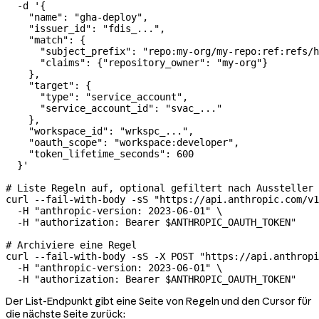
  -d
 '{
    "name": "gha-deploy",
    "issuer_id": "fdis_...",
    "match": {
      "subject_prefix": "repo:my-org/my-repo:ref:refs/h
      "claims": {"repository_owner": "my-org"}
    },
    "target": {
      "type": "service_account",
      "service_account_id": "svac_..."
    },
    "workspace_id": "wrkspc_...",
    "oauth_scope": "workspace:developer",
    "token_lifetime_seconds": 600
  }'
# Liste Regeln auf, optional gefiltert nach Aussteller
curl
 --fail-with-body
 -sS
 "https://api.anthropic.com/v1
  -H
 "anthropic-version: 2023-06-01"
 \
  -H
 "authorization: Bearer 
$ANTHROPIC_OAUTH_TOKEN
"
# Archiviere eine Regel
curl
 --fail-with-body
 -sS
 -X
 POST
 "https://api.anthropi
  -H
 "anthropic-version: 2023-06-01"
 \
  -H
 "authorization: Bearer 
$ANTHROPIC_OAUTH_TOKEN
"
Der List-Endpunkt gibt eine Seite von Regeln und den Cursor für
die nächste Seite zurück: