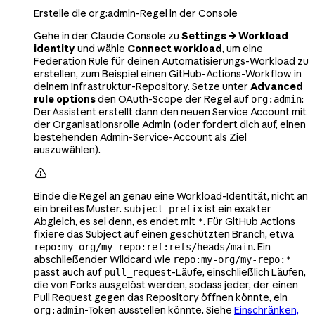
Erstelle die org:admin-Regel in der Console
Gehe in der Claude Console zu
Settings → Workload
identity
und wähle
Connect workload
, um eine
Federation Rule für deinen Automatisierungs-Workload zu
erstellen, zum Beispiel einen GitHub-Actions-Workflow in
deinem Infrastruktur-Repository. Setze unter
Advanced
rule options
den OAuth-Scope der Regel auf
:
org:admin
Der Assistent erstellt dann den neuen Service Account mit
der Organisationsrolle Admin (oder fordert dich auf, einen
bestehenden Admin-Service-Account als Ziel
auszuwählen).

Binde die Regel an genau eine Workload-Identität, nicht an
ein breites Muster.
ist ein exakter
subject_prefix
Abgleich, es sei denn, es endet mit
. Für GitHub Actions
*
fixiere das Subject auf einen geschützten Branch, etwa
. Ein
repo:my-org/my-repo:ref:refs/heads/main
abschließender Wildcard wie
repo:my-org/my-repo:*
passt auch auf
-Läufe, einschließlich Läufen,
pull_request
die von Forks ausgelöst werden, sodass jeder, der einen
Pull Request gegen das Repository öffnen könnte, ein
-Token ausstellen könnte. Siehe
Einschränken,
org:admin