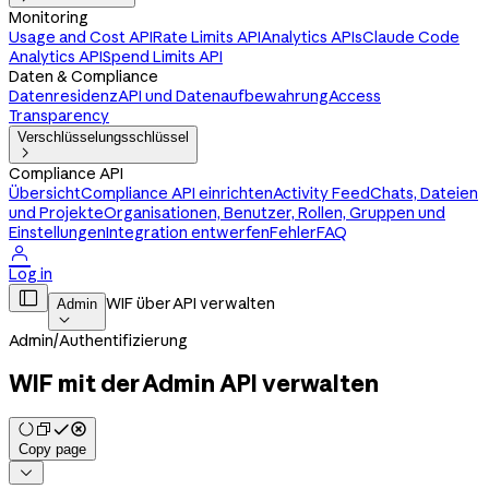
Monitoring
Usage and Cost API
Rate Limits API
Analytics APIs
Claude Code
Analytics API
Spend Limits API
Daten & Compliance
Datenresidenz
API und Datenaufbewahrung
Access
Transparency
Verschlüsselungsschlüssel

Compliance API
Übersicht
Compliance API einrichten
Activity Feed
Chats, Dateien
und Projekte
Organisationen, Benutzer, Rollen, Gruppen und
Einstellungen
Integration entwerfen
Fehler
FAQ

Log in

WIF über API verwalten
Admin

Admin
/
Authentifizierung
WIF mit der Admin API verwalten
Copy page
