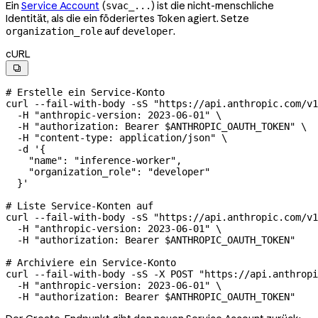
Ein
Service Account
(
) ist die nicht-menschliche
svac_...
Identität, als die ein föderiertes Token agiert. Setze
auf
.
organization_role
developer
cURL

# Erstelle ein Service-Konto
curl
 --fail-with-body
 -sS
 "https://api.anthropic.com/v1
  -H
 "anthropic-version: 2023-06-01"
 \
  -H
 "authorization: Bearer 
$ANTHROPIC_OAUTH_TOKEN
"
 \
  -H
 "content-type: application/json"
 \
  -d
 '{
    "name": "inference-worker",
    "organization_role": "developer"
  }'
# Liste Service-Konten auf
curl
 --fail-with-body
 -sS
 "https://api.anthropic.com/v1
  -H
 "anthropic-version: 2023-06-01"
 \
  -H
 "authorization: Bearer 
$ANTHROPIC_OAUTH_TOKEN
"
# Archiviere ein Service-Konto
curl
 --fail-with-body
 -sS
 -X
 POST
 "https://api.anthropi
  -H
 "anthropic-version: 2023-06-01"
 \
  -H
 "authorization: Bearer 
$ANTHROPIC_OAUTH_TOKEN
"