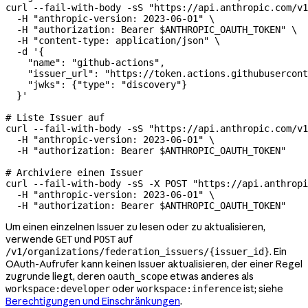
curl
 --fail-with-body
 -sS
 "https://api.anthropic.com/v1
  -H
 "anthropic-version: 2023-06-01"
 \
  -H
 "authorization: Bearer 
$ANTHROPIC_OAUTH_TOKEN
"
 \
  -H
 "content-type: application/json"
 \
  -d
 '{
    "name": "github-actions",
    "issuer_url": "https://token.actions.githubusercont
    "jwks": {"type": "discovery"}
  }'
# Liste Issuer auf
curl
 --fail-with-body
 -sS
 "https://api.anthropic.com/v1
  -H
 "anthropic-version: 2023-06-01"
 \
  -H
 "authorization: Bearer 
$ANTHROPIC_OAUTH_TOKEN
"
# Archiviere einen Issuer
curl
 --fail-with-body
 -sS
 -X
 POST
 "https://api.anthropi
  -H
 "anthropic-version: 2023-06-01"
 \
  -H
 "authorization: Bearer 
$ANTHROPIC_OAUTH_TOKEN
"
Um einen einzelnen Issuer zu lesen oder zu aktualisieren,
verwende
und
auf
GET
POST
. Ein
/v1/organizations/federation_issuers/{issuer_id}
OAuth-Aufrufer kann keinen Issuer aktualisieren, der einer Regel
zugrunde liegt, deren
etwas anderes als
oauth_scope
oder
ist; siehe
workspace:developer
workspace:inference
Berechtigungen und Einschränkungen
.