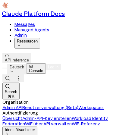
Claude Platform Docs
Messages
Managed Agents
Admin
Ressourcen


API reference

Deutsch
Log in
Console




Search
⌘K
Organisation
Admin API
Benutzerverwaltung (Beta)
Workspaces
Authentifizierung
Übersicht
Admin-API-Key erstellen
Workload Identity
Federation
WIF über API verwalten
WIF-Referenz
Identitätsanbieter
