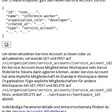
Der Create-Endpunkt gibt den neuen Service Account zurück:
{
  "id"
: 
"svac_..."
,
  "name"
: 
"inference-worker"
,
  "organization_role"
: 
"developer"
,
  "created_at"
: 
"..."
,
  "type"
: 
"service_account"
,
  "..."
: 
"..."
}

Um einen einzelnen Service Account zu lesen oder zu
aktualisieren, verwende
und
auf
GET
POST
/v1/organizations/service_accounts/{service_account_id}
Ein Service Account muss Mitglied eines Workspace sein, bevor
föderierte Tokens darin agieren können. Jeder Service Account
hat eine implizite Mitgliedschaft im Standard-Workspace deiner
Organisation; füge explizite Mitgliedschaften für andere
Workspaces mit
,
und
auf
GET
POST
DELETE
/v1/organizations/service_accounts/{service_account_id}
hinzu, wobei
auf
DELETE
.../workspaces/{workspace_id}
abzielt.
Vollständige Parameterdetails und Antwortschemata findest du
in der
Service-Accounts-API-Referenz
.