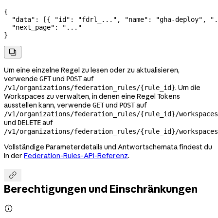
{
  "data"
: [{ 
"id"
: 
"fdrl_..."
, 
"name"
: 
"gha-deploy"
, 
".
  "next_page"
: 
"..."
}

Um eine einzelne Regel zu lesen oder zu aktualisieren,
verwende
und
auf
GET
POST
. Um die
/v1/organizations/federation_rules/{rule_id}
Workspaces zu verwalten, in denen eine Regel Tokens
ausstellen kann, verwende
und
auf
GET
POST
/v1/organizations/federation_rules/{rule_id}/workspaces
und
auf
DELETE
/v1/organizations/federation_rules/{rule_id}/workspaces
Vollständige Parameterdetails und Antwortschemata findest du
in der
Federation-Rules-API-Referenz
.

Berechtigungen und Einschränkungen
