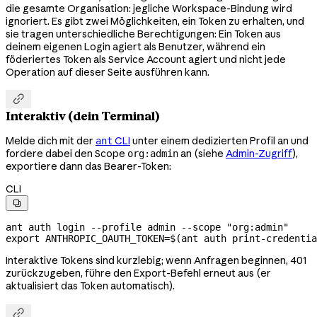
die gesamte Organisation: jegliche Workspace-Bindung wird
ignoriert. Es gibt zwei Möglichkeiten, ein Token zu erhalten, und
sie tragen unterschiedliche Berechtigungen: Ein Token aus
deinem eigenen Login agiert als Benutzer, während ein
föderiertes Token als Service Account agiert und nicht jede
Operation auf dieser Seite ausführen kann.

Interaktiv (dein Terminal)
Melde dich mit der
CLI
unter einem dedizierten Profil an und
ant
fordere dabei den Scope
an (siehe
Admin-Zugriff
),
org:admin
exportiere dann das Bearer-Token:
CLI

ant
 auth
 login
 --profile
 admin
 --scope
 "org:admin"
export
 ANTHROPIC_OAUTH_TOKEN
=
$(
ant
 auth
 print-credentia
Interaktive Tokens sind kurzlebig; wenn Anfragen beginnen, 401
zurückzugeben, führe den Export-Befehl erneut aus (er
aktualisiert das Token automatisch).
