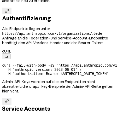
anstatt sie neu zu erstellen.

Authentifizierung
Alle Endpunkte liegen unter
. Jede
https://api.anthropic.com/v1/organizations/
Anfrage an die Federation- und Service-Account-Endpunkte
benötigt den API-Versions-Header und das Bearer-Token:
cURL

curl
 --fail-with-body
 -sS
 "https://api.anthropic.com/v1
  -H
 "anthropic-version: 2023-06-01"
 \
  -H
 "authorization: Bearer 
$ANTHROPIC_OAUTH_TOKEN
"
Admin-API-Keys werden auf diesen Endpunkten nicht
akzeptiert; die
-Beispiele der Admin-API-Seite gelten
x-api-key
hier nicht.

Service Accounts