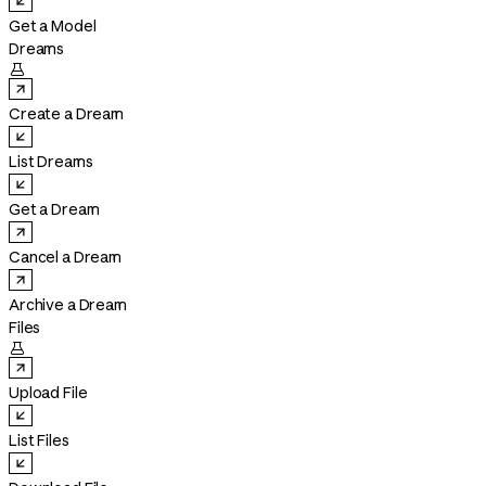
Get a Model
Dreams

Create a Dream
List Dreams
Get a Dream
Cancel a Dream
Archive a Dream
Files

Upload File
List Files