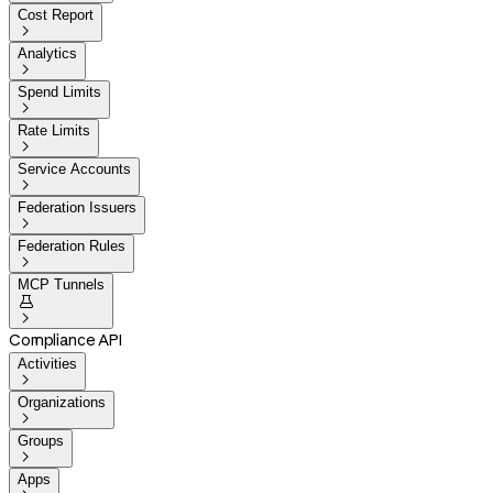
Cost Report

Analytics

Spend Limits

Rate Limits

Service Accounts

Federation Issuers

Federation Rules

MCP Tunnels


Compliance API
Activities

Organizations

Groups

Apps