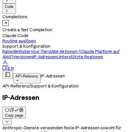

Code

Completions
Create a Text Completion
Claude Code
Routine auslösen
Support & Konfiguration
Ratenlimits
Service-Tiers
IAM-Aktionen (Claude Platform auf
AWS)
Versionen
IP-Adressen
Unterstützte Regionen

Log in

IP-Adressen
API-Referenz

API-Referenz
/
Support & Konfiguration
IP-Adressen
Copy page

Anthropic-Dienste verwenden feste IP-Adressen sowohl für