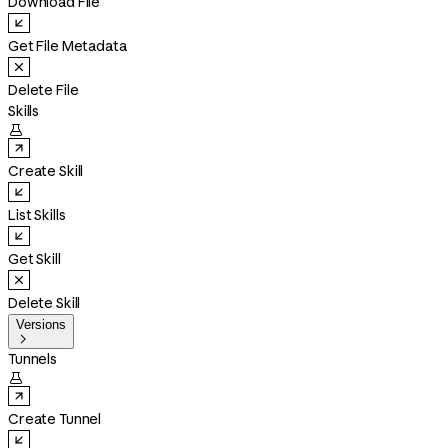
Download File
Get File Metadata
Delete File
Skills

Create Skill
List Skills
Get Skill
Delete Skill
Versions

Tunnels

Create Tunnel