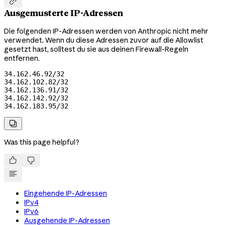

Ausgemusterte IP-Adressen
Die folgenden IP-Adressen werden von Anthropic nicht mehr
verwendet. Wenn du diese Adressen zuvor auf die Allowlist
gesetzt hast, solltest du sie aus deinen Firewall-Regeln
entfernen.
34.162.46.92/32

34.162.102.82/32

34.162.136.91/32

34.162.142.92/32

34.162.183.95/32

Was this page helpful?


Eingehende IP-Adressen
IPv4
IPv6
Ausgehende IP-Adressen