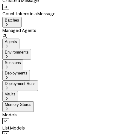
Create a Message
Count tokens in a Message
Batches

Managed Agents

Agents

Environments

Sessions

Deployments

Deployment Runs

Vaults

Memory Stores

Models
List Models