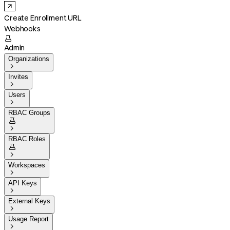
Create Enrollment URL
Webhooks

Admin
Organizations

Invites

Users

RBAC Groups


RBAC Roles


Workspaces

API Keys

External Keys

Usage Report
