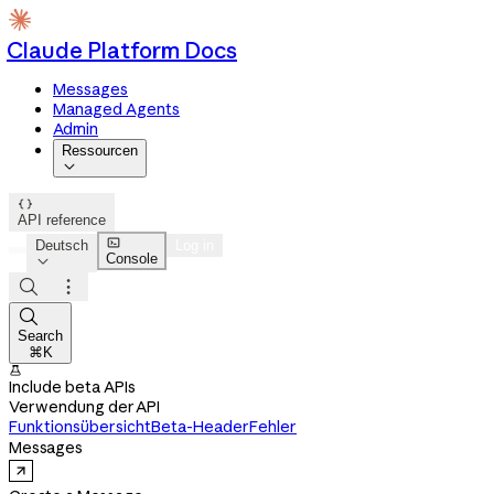
Claude Platform Docs
Messages
Managed Agents
Admin
Ressourcen


API reference

Deutsch
Log in
Console




Search
⌘K

Include beta APIs
Verwendung der API
Funktionsübersicht
Beta-Header
Fehler
Messages