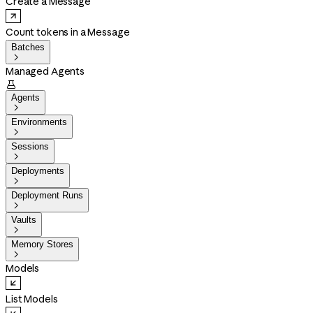
Create a Message
Count tokens in a Message
Batches

Managed Agents

Agents

Environments

Sessions

Deployments

Deployment Runs

Vaults

Memory Stores

Models
List Models