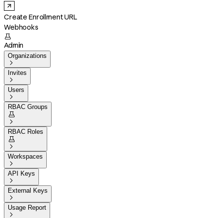
Create Enrollment URL
Webhooks

Admin
Organizations

Invites

Users

RBAC Groups


RBAC Roles


Workspaces

API Keys

External Keys

Usage Report
