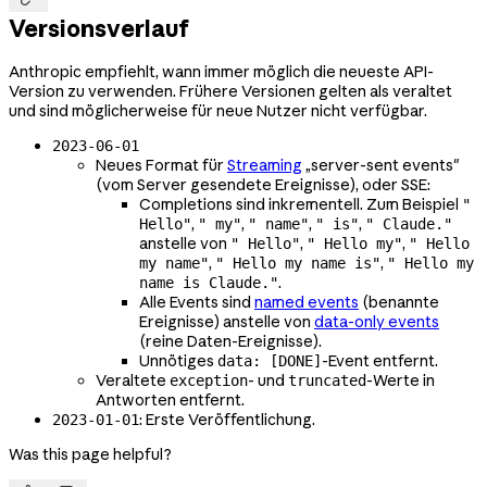
Versionsverlauf
Anthropic empfiehlt, wann immer möglich die neueste API-
Version zu verwenden. Frühere Versionen gelten als veraltet
und sind möglicherweise für neue Nutzer nicht verfügbar.
2023-06-01
Neues Format für
Streaming
„server-sent events"
(vom Server gesendete Ereignisse), oder SSE:
Completions sind inkrementell. Zum Beispiel
"
,
,
,
,
Hello"
" my"
" name"
" is"
" Claude."
anstelle von
,
,
" Hello"
" Hello my"
" Hello
,
,
my name"
" Hello my name is"
" Hello my
.
name is Claude."
Alle Events sind
named events
(benannte
Ereignisse) anstelle von
data-only events
(reine Daten-Ereignisse).
Unnötiges
-Event entfernt.
data: [DONE]
Veraltete
- und
-Werte in
exception
truncated
Antworten entfernt.
: Erste Veröffentlichung.
2023-01-01
Was this page helpful?