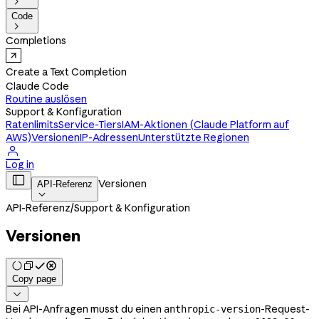

Code

Completions
Create a Text Completion
Claude Code
Routine auslösen
Support & Konfiguration
Ratenlimits
Service-Tiers
IAM-Aktionen (Claude Platform auf
AWS)
Versionen
IP-Adressen
Unterstützte Regionen

Log in

Versionen
API-Referenz

API-Referenz
/
Support & Konfiguration
Versionen
Copy page

Bei API-Anfragen musst du einen
-Request-
anthropic-version