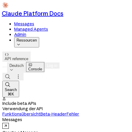
Claude Platform Docs
Messages
Managed Agents
Admin
Ressourcen


API reference

Deutsch
Log in
Console




Search
⌘K

Include beta APIs
Verwendung der API
Funktionsübersicht
Beta-Header
Fehler
Messages