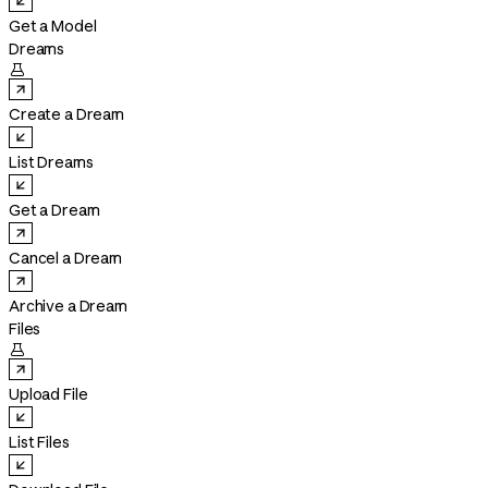
Get a Model
Dreams

Create a Dream
List Dreams
Get a Dream
Cancel a Dream
Archive a Dream
Files

Upload File
List Files