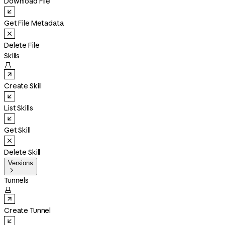
Download File
Get File Metadata
Delete File
Skills

Create Skill
List Skills
Get Skill
Delete Skill
Versions

Tunnels

Create Tunnel