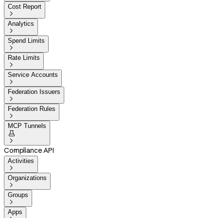
Cost Report

Analytics

Spend Limits

Rate Limits

Service Accounts

Federation Issuers

Federation Rules

MCP Tunnels


Compliance API
Activities

Organizations

Groups

Apps