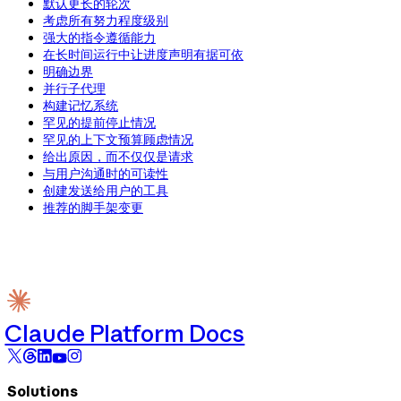
默认更长的轮次
考虑所有努力程度级别
强大的指令遵循能力
在长时间运行中让进度声明有据可依
明确边界
并行子代理
构建记忆系统
罕见的提前停止情况
罕见的上下文预算顾虑情况
给出原因，而不仅仅是请求
与用户沟通时的可读性
创建发送给用户的工具
推荐的脚手架变更
Claude Platform Docs
Solutions