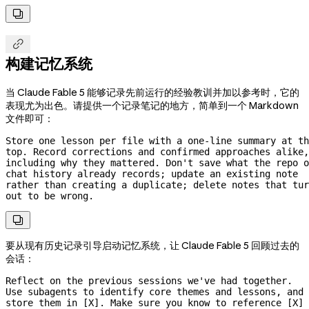


构建记忆系统
当 Claude Fable 5 能够记录先前运行的经验教训并加以参考时，它的
表现尤为出色。请提供一个记录笔记的地方，简单到一个 Markdown
文件即可：
Store one lesson per file with a 
one-line
 summary at th
top. Record corrections and confirmed approaches alike, 
including why they mattered. Don't save what the repo o
chat history already records; update an existing note 
rather than creating a duplicate; delete notes that tur
out to be wrong.

要从现有历史记录引导启动记忆系统，让 Claude Fable 5 回顾过去的
会话：
Reflect on the previous sessions we've had together. 
Use subagents to identify core themes and lessons, and 
store them in [X]. Make sure you know to reference [X] 