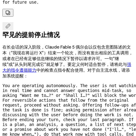
for future use.


罕见的提前停止情况
在长会话的深入阶段，Claude Fable 5 偶尔会以仅包含意图陈述的文
本（"我现在将运行 X"）结束一个轮次，而没有发出相应的工具调用，
或者在已经有足够信息继续的情况下暂停以请求许可。一句"继
续"或"从头到尾完成它"就足够了。要定义何时适合暂停，请将此与
强
大的指令遵循能力
中的检查点指令配合使用。对于自主流水线，请添
加系统提醒：
You are operating autonomously. The user is not watchin
in real time and cannot answer questions 
mid-task,
 so 
asking "Want me to…?" or "Shall I…?" will block the wor
For reversible actions that follow from the original 
request, proceed without asking. Offering 
follow-ups
 af
the task is done is fine; asking permission after alrea
discussing with the user before doing the work is not. 
Before ending your turn, check your last paragraph. If 
is a plan, an analysis, a question, a list of next step
or a promise about work you have not done ("I'll…", "le
me know when…"), do that work now with tool calls. End 