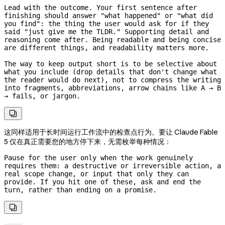
Lead with the outcome. Your first sentence after 
finishing should answer "what happened" or "what did 
you find": the thing the user would ask for if they 
said "just give me the TLDR." Supporting detail and 
reasoning come after. Being readable and being concise 
are different things, and readability matters more.

The way to keep output short is to be selective about 
what you include (drop details that don't change what 
the reader would do next), not to compress the writing 
into fragments, abbreviations, arrow chains like A → B 
→ fails, or jargon.

这同样适用于长时间运行工作流中的检查点行为。要让 Claude Fable
5 仅在真正需要您的地方停下来，无需枚举每种情况：
Pause for the user only when the work genuinely 
requires them: a destructive or irreversible action, a 
real scope change, or input that only they can 
provide. If you hit one of these, ask and end the 
turn, rather than ending on a promise.
