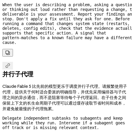
When the user is describing a problem, asking a questio
or thinking out loud rather than requesting a change, t
deliverable is your assessment. Report your findings an
stop. Don't apply a fix until they ask for one. Before 
running a command that changes system state (restarts, 
deletes, config edits), check that the evidence actuall
supports that specific action. A signal that 
pattern-matches
 to a known failure may have a different 
cause.


并行子代理
Claude Fable 5 比先前的模型更乐于调度并行子代理。请频繁使用子
代理，提供关于何时适合委派的明确指导，并优先采用编排器与子代
理之间的异步通信，而不是阻塞等待每个子代理返回。在子任务之间
保留上下文的长生命周期子代理可以通过缓存读取节省时间和成本，
并避免被最慢的子代理拖累。
Delegate independent subtasks to subagents and keep 
working while they run. Intervene if a subagent goes 
off track or is missing relevant context.