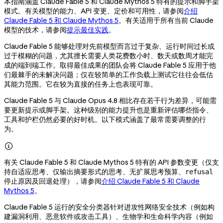
本指南涵盖 Claude Fable 5 和 Claude Mythos 5 特有的提示和脚手架
模式。有关模型的能力、API 变更、定价和可用性，请参阅
介绍
Claude Fable 5 和 Claude Mythos 5
。有关适用于所有当前 Claude
模型的技术，请参阅
提示最佳实践
。
Claude Fable 5 能够处理对先前模型而言过于复杂、运行时间过长或
过于模糊的问题，尤其擅长需要人类花费数小时、数天或数周才能完
成的端到端工作。取得最佳成果的团队会将 Claude Fable 5 应用于他
们最棘手的未解决问题；仅在较简单的工作负载上测试它往往会低估
其能力范围。它在较为直接的任务上也表现可靠。
Claude Fable 5 与 Claude Opus 4.8 相比存在若干行为差异，可能需
要更新提示或脚手架。这种级别的能力提升也是重新评估哪些指令、
工具和护栏仍然必要的好时机。以下模式涵盖了最常需要调整的行
为。

有关 Claude Fable 5 和 Claude Mythos 5 特有的 API 参数变更（仅支
持自适应思考、仅输出摘要形式的思考、无扩展思考预算、
refusal
停止原因及回退处理），请参阅
介绍 Claude Fable 5 和 Claude
Mythos 5
。
Claude Fable 5 运行的安全分类器针对进攻性网络安全技术（例如构
建漏洞利用、恶意软件或攻击工具）、生物学和生命科学内容（例如