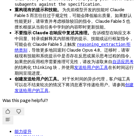
subagents against the specification.
重构现有的提示和技能。
为先前模型开发的技能对 Claude
Fable 5 而言往往过于规定性，可能会降低输出质量。如果默认
性能更好，请审查并考虑移除较旧的指令。Claude Fable 5 也
擅长根据从当前任务中学到的内容即时更新技能。
不要指示 Claude 在响应中复述其推理。
告诉模型在响应文本
中回显、转录或解释其内部推理的提示、技能或运行框架指令，
可能会在 Claude Fable 5 上触发
拒
reasoning_extraction
绝类别
，导致更多地回退到 Claude Opus 4.8。迁移时，请审
核现有技能和系统提示中是否存在反思或展示思考过程的指令。
如果您的应用程序需要推理可见性，请改为读取来自
自适应思考
的结构化
块，并使用
发送给用户的工具
在长时间运行
thinking
期间呈现进度。
创建发送给用户的工具。
对于长时间的异步代理，客户端工具
可以在不结束轮次的情况下将消息逐字传递给用户。请参阅
创建
发送给用户的工具
。
Was this page helpful?


能力提升