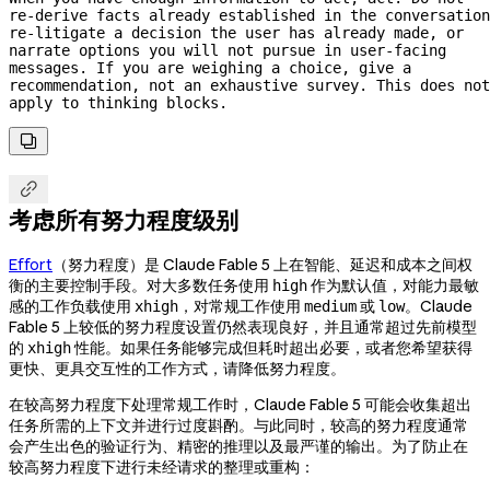
re-derive
re-litigate
 a decision the user has already made, or 
narrate options you will not pursue in 
user-facing
messages. If you are weighing a choice, give a 
recommendation, not an exhaustive survey. This does not 
apply to thinking blocks.


考虑所有努力程度级别
Effort
（努力程度）是 Claude Fable 5 上在智能、延迟和成本之间权
衡的主要控制手段。对大多数任务使用
作为默认值，对能力最敏
high
感的工作负载使用
，对常规工作使用
或
。Claude
xhigh
medium
low
Fable 5 上较低的努力程度设置仍然表现良好，并且通常超过先前模型
的
性能。如果任务能够完成但耗时超出必要，或者您希望获得
xhigh
更快、更具交互性的工作方式，请降低努力程度。
在较高努力程度下处理常规工作时，Claude Fable 5 可能会收集超出
任务所需的上下文并进行过度斟酌。与此同时，较高的努力程度通常
会产生出色的验证行为、精密的推理以及最严谨的输出。为了防止在
较高努力程度下进行未经请求的整理或重构：