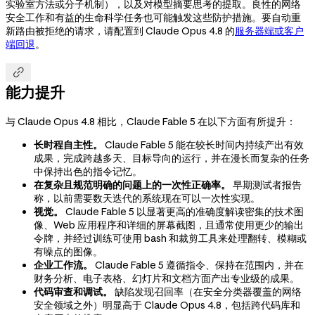
实验室方法或分子机制），以及对模型摘要思考的提取。良性的网络
安全工作和有益的生命科学任务也可能触发这些防护措施。要自动重
新路由被拒绝的请求，请配置到 Claude Opus 4.8 的
服务器端或客户
端回退
。

能力提升
与 Claude Opus 4.8 相比，Claude Fable 5 在以下方面有所提升：
长时程自主性。
Claude Fable 5 能在较长时间内持续产出有效
成果，完成跨越多天、目标导向的运行，并在漫长而复杂的任务
中保持出色的指令记忆。
在复杂且规范明确的问题上的一次性正确率。
早期测试者报告
称，以前需要数天迭代的系统现在可以一次性实现。
视觉。
Claude Fable 5 以显著更高的准确度解读密集的技术图
像、Web 应用程序和详细的屏幕截图，且通常使用更少的输出
令牌，并经过训练可使用 bash 和裁剪工具来处理翻转、模糊或
有噪点的图像。
企业工作流。
Claude Fable 5 遵循指令、保持在范围内，并在
财务分析、电子表格、幻灯片和文档方面产出专业级的成果。
代码审查和调试。
缺陷发现召回率（在安全分类器覆盖的网络
安全领域之外）明显高于 Claude Opus 4.8，包括跨代码库和