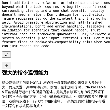
Don't add features, refactor, or introduce abstractions 
beyond what the task requires. A bug fix doesn't need 
surrounding cleanup and a 
one-shot
 operation usually 
doesn't need a helper. Don't design for hypothetical 
future requirements: do the simplest thing that works 
well. Avoid premature abstraction and 
half-finished
implementations. Don't add error handling, fallbacks, o
validation for scenarios that cannot happen. Trust 
internal code and framework guarantees. Only validate a
system boundaries (user input, external APIs). Don't us
feature flags or 
backwards-compatibility
 shims when you 
can just change the code.


强大的指令遵循能力
指令遵循能力的提升足以让您通过一条简短的指令来引导大多数行
为，而无需逐一列举每种行为。例如，在未加引导时，Claude Fable
5 可能会进行超出任务所需的阐述，尤其是在较高的努力程度设置下：
罗列它不会采用的方案、冗长地解释根本原因、生成结构繁复的 PR 描
述，或编写叙述下一行代码作用的注释。一条简短的简洁性指令与逐
一列举每种模式同样有效：