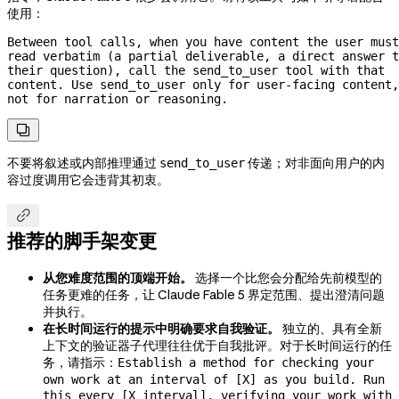
使用：
Between tool calls, when you have content the user must 
read verbatim (a partial deliverable, a direct answer t
their question), call the send_to_user tool with that 
content. Use send_to_user only for 
user-facing
 content, 
not for narration or reasoning.

不要将叙述或内部推理通过
传递；对非面向用户的内
send_to_user
容过度调用它会违背其初衷。

推荐的脚手架变更
从您难度范围的顶端开始。
选择一个比您会分配给先前模型的
任务更难的任务，让 Claude Fable 5 界定范围、提出澄清问题
并执行。
在长时间运行的提示中明确要求自我验证。
独立的、具有全新
上下文的验证器子代理往往优于自我批评。对于长时间运行的任
务，请指示：
Establish a method for checking your
own work at an interval of [X] as you build. Run
this every [X interval], verifying your work with