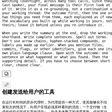
watching (overnight, across many tool calls, since they 
last spoke), your final message is their first look at 
of it. Write it as a 
re-grounding,
 not a continuation o
your working thread: the outcome first, then the one or 
two things you need from them, each explained as if new
The vocabulary you built up while working is yours, not 
theirs; leave it behind unless you 
re-introduce
 it.
When you write the summary at the end, drop the working 
shorthand. Write complete sentences. Spell out terms. 
Don't use arrow chains, 
hyphen-stacked
 compounds, or 
labels you made up earlier. When you mention files, 
commits, flags, or other identifiers, give each one its 
own 
plain-language
 clause. Open with the outcome: one 
sentence on what happened or what you found. Then the 
supporting detail. If you have to choose between short 
clear, choose clear.


创建发送给用户的工具
在运行长时间的异步代理时，为代理提供一种方式，使其能够在不结
束轮次的情况下，向用户呈现必须原样看到的消息：一个交付物（生
成的代码片段或起草的消息）、包含具体数字的进度更新，或对用户