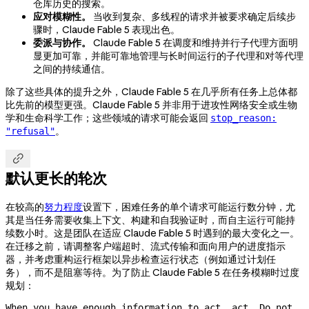
仓库历史的搜索。
应对模糊性。
当收到复杂、多线程的请求并被要求确定后续步
骤时，Claude Fable 5 表现出色。
委派与协作。
Claude Fable 5 在调度和维持并行子代理方面明
显更加可靠，并能可靠地管理与长时间运行的子代理和对等代理
之间的持续通信。
除了这些具体的提升之外，Claude Fable 5 在几乎所有任务上总体都
比先前的模型更强。Claude Fable 5 并非用于进攻性网络安全或生物
学和生命科学工作；这些领域的请求可能会返回
stop_reason:
。
"refusal"

默认更长的轮次
在较高的
努力程度
设置下，困难任务的单个请求可能运行数分钟，尤
其是当任务需要收集上下文、构建和自我验证时，而自主运行可能持
续数小时。这是团队在适应 Claude Fable 5 时遇到的最大变化之一。
在迁移之前，请调整客户端超时、流式传输和面向用户的进度指示
器，并考虑重构运行框架以异步检查运行状态（例如通过计划任
务），而不是阻塞等待。为了防止 Claude Fable 5 在任务模糊时过度
规划：
When you have enough information to act, act. Do not 