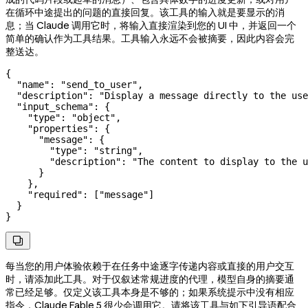
在循环中途提出的问题的直接回复。该工具的输入就是要显示的消
息；当 Claude 调用它时，将输入直接渲染到您的 UI 中，并返回一个
简单的确认作为工具结果。工具输入永远不会被摘要，因此内容会完
整送达。
{
  "name"
: 
"send_to_user"
,
  "description"
: 
"Display a message directly to the use
  "input_schema"
: {
    "type"
: 
"object"
,
    "properties"
: {
      "message"
: {
        "type"
: 
"string"
,
        "description"
: 
"The content to display to the u
      }
    },
    "required"
: [
"message"
]
  }
}

每当您的用户体验依赖于在任务中途逐字传递内容或直接的用户交互
时，请添加此工具。对于仅叙述常规进度的代理，模型自身的摘要通
常已经足够。仅定义该工具本身是不够的；如果系统提示中没有相应
指令，Claude Fable 5 很少会调用它。请将该工具与如下引导语配合