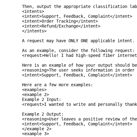
        Then, output the appropriate classification lab
        <intents>
        <intent>Support, Feedback, Complaint</intent>
        <intent>Order Tracking</intent>
        <intent>Refund/Exchange</intent>
        </intents>
        A request may have ONLY ONE applicable intent. 
        As an example, consider the following request:
        <request>Hello! I had high-speed fiber internet
        Here is an example of how your output should b
        <reasoning>The user seeks information in order 
        <intent>Support, Feedback, Complaint</intent>
        Here are a few more examples:
        <examples>
        <example 2>
        Example 2 Input:
        <request>I wanted to write and personally thank
        Example 2 Output:
        <reasoning>User leaves a positive review of the
        <intent>Support, Feedback, Complaint</intent>
        </example 2>
        <example 3>