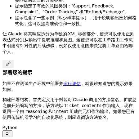
签内提供适当的分类标签。
提示指定了有效的意图类别："Support, Feedback,
Complaint"、"Order Tracking" 和 "Refund/Exchange"。
提示包含了一些示例（即少样本提示），用于说明输出应如何格
式化，这可以提高准确性和一致性。
让 Claude 将其响应拆分为单独的 XML 标签部分，使您可以使用正则
表达式分别从输出中提取推理和意图。这使您可以在工单路由工作流
中创建有针对性的后续步骤，例如仅使用意图来决定将工单路由给哪
个人。

部署您的提示
如果不在测试生产环境中部署并
运行评估
，就很难知道您的提示效果
如何。
构建部署结构。首先定义用于封装对 Claude 调用的方法签名。扩展您
之前开始编写的方法，该方法以
作为输入，现在
ticket_contents
返回一个由
和
组成的元组作为输出。如果您已有
reasoning
intent
使用传统机器学习的自动化系统，则应遵循该方法签名。
Python
