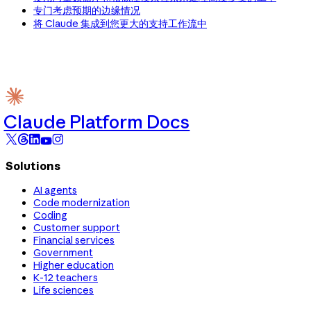
专门考虑预期的边缘情况
将 Claude 集成到您更大的支持工作流中
Claude Platform Docs
Solutions
AI agents
Code modernization
Coding
Customer support
Financial services
Government
Higher education
K-12 teachers
Life sciences