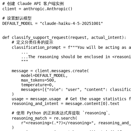
# 创建 Claude API 客户端实例
client 
=
 anthropic.Anthropic()
# 设置默认模型
DEFAULT_MODEL
 =
 "claude-haiku-4-5-20251001"
def
 classify_support_request
(
request
, 
actual_intent
):
    # 定义分类任务的提示
    classification_prompt 
=
 f
"""You will be acting as a
        ...
        ...The reasoning should be enclosed in <reasoni
        """
    message 
=
 client.messages.create(
        model
=
DEFAULT_MODEL
,
        max_tokens
=
500
,
        temperature
=
0
,
        messages
=
[{
"role"
: 
"user"
, 
"content"
: classific
    )
    usage 
=
 message.usage  
# Get the usage statistics f
    reasoning_and_intent 
=
 message.content[
0
].text
    # 使用 Python 的正则表达式库提取 `reasoning`。
    reasoning_match 
=
 re.search(
        r
"<reasoning>
(
.
*?
)
</reasoning>"
, reasoning_and_
    )