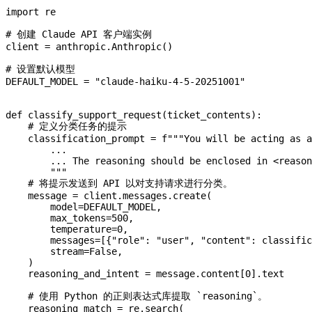
import
 re
# 创建 Claude API 客户端实例
client 
=
 anthropic.Anthropic()
# 设置默认模型
DEFAULT_MODEL
 =
 "claude-haiku-4-5-20251001"
def
 classify_support_request
(
ticket_contents
):
    # 定义分类任务的提示
    classification_prompt 
=
 f
"""You will be acting as a
        ...
        ... The reasoning should be enclosed in <reason
        """
    # 将提示发送到 API 以对支持请求进行分类。
    message 
=
 client.messages.create(
        model
=
DEFAULT_MODEL
,
        max_tokens
=
500
,
        temperature
=
0
,
        messages
=
[{
"role"
: 
"user"
, 
"content"
: classific
        stream
=
False
,
    )
    reasoning_and_intent 
=
 message.content[
0
].text
    # 使用 Python 的正则表达式库提取 `reasoning`。
    reasoning_match 
=
 re.search(