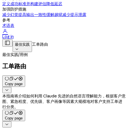
定义成功标准并构建评估
降低延迟
加强防护措施
减少幻觉
提高输出一致性
缓解越狱
减少提示泄露
参考
术语表

Log in

工单路由
最佳实践

最佳实践
/
用例
工单路由
Copy page

本指南将介绍如何利用 Claude 先进的自然语言理解能力，根据客户意
图、紧急程度、优先级、客户画像等因素大规模地对客户支持工单进
行分类。
Copy page
