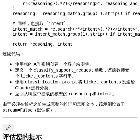
        r
"<reasoning>
(
.
*?
)
</reasoning>"
, reasoning_and_
    )
    reasoning 
=
 reasoning_match.group(
1
).strip() 
if
 rea
    # 同样，也提取 `intent`。
    intent_match 
=
 re.search(
r
"<intent>
(
.
*?
)
</intent>"
,
    intent 
=
 intent_match.group(
1
).strip() 
if
 intent_ma
    return
 reasoning, intent
这段代码：
使用您的 API 密钥创建一个客户端实例。
定义一个
函数，该函数接受一
classify_support_request
个
字符串。
ticket_contents
使用
将
发送给
classification_prompt
ticket_contents
Claude 进行分类。
返回从响应中提取的模型的
和
。
reasoning
intent
由于必须在解析之前生成完整的推理和意图文本，该示例设置了
（默认值）。
stream=False

评估您的提示