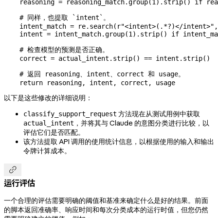
    reasoning 
=
 reasoning_match.group(
1
).strip() 
if
 rea
    # 同样，也提取 `intent`。
    intent_match 
=
 re.search(
r
"<intent>
(
.
*?
)
</intent>"
,
    intent 
=
 intent_match.group(
1
).strip() 
if
 intent_ma
    # 检查模型的预测是否正确。
    correct 
=
 actual_intent.strip() 
==
 intent.strip()
    # 返回 reasoning、intent、correct 和 usage。
    return
 reasoning, intent, correct, usage
以下是这些修改的详细说明：
方法现在从测试用例中获取
classify_support_request
，并将其与 Claude 的意图分类进行比较，以
actual_intent
评估它们是否匹配。
该方法提取 API 调用的使用统计信息，以根据使用的输入和输出
令牌计算成本。

运行评估
一个合理的评估需要明确的阈值和基准来确定什么是好的结果。前面
的脚本返回准确率、响应时间和每次分类成本的运行时值，但您仍然