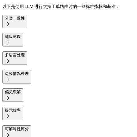
以下是使用 LLM 进行支持工单路由时的一些标准指标和基准：
分类一致性

适应速度

多语言处理

边缘情况处理

偏见缓解

提示效率

可解释性评分
