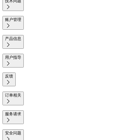
技术问题

账户管理

产品信息

用户指导

反馈

订单相关

服务请求

安全问题
