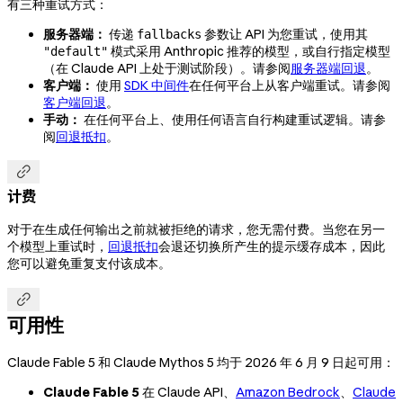
有三种重试方式：
服务器端：
传递
参数让 API 为您重试，使用其
fallbacks
模式采用 Anthropic 推荐的模型，或自行指定模型
"default"
（在 Claude API 上处于测试阶段）。请参阅
服务器端回退
。
客户端：
使用
SDK 中间件
在任何平台上从客户端重试。请参阅
客户端回退
。
手动：
在任何平台上、使用任何语言自行构建重试逻辑。请参
阅
回退抵扣
。

计费
对于在生成任何输出之前就被拒绝的请求，您无需付费。当您在另一
个模型上重试时，
回退抵扣
会退还切换所产生的提示缓存成本，因此
您可以避免重复支付该成本。

可用性
Claude Fable 5 和 Claude Mythos 5 均于 2026 年 6 月 9 日起可用：
Claude Fable 5
在 Claude API、
Amazon Bedrock
、
Claude