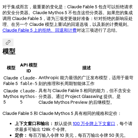
对于集成而言，最重要的变化是：Claude Fable 5 包含可以拒绝请求
的安全分类器。Claude Mythos 5 不包含这些分类器。如果您的集成
调用 Claude Fable 5，请为三项变更做好准备：针对拒绝的新响应处
理、在另一个 Claude 模型上重试的回退选项，以及新的计费规则。
Claude Fable 5 上的拒绝、回退和计费
对这三项进行了总结。

模型
API 模型
模型
描述
ID
Anthropic 能力最强的广泛发布模型，适用于最苛
Claude
claude-
Fable 5
刻的推理和长周期智能体工作
fable-5
具有与 Claude Fable 5 相同的能力，但不含安全
Claude
claude-
Mythos
分类器。通过 Project Glasswing 提供。是
mythos-
5
5
Claude Mythos Preview 的后继模型。
Claude Fable 5 和 Claude Mythos 5 具有相同的规格和定价：
上下文窗口和输出：
默认提供
100 万令牌上下文窗口
，每个请
求最多可输出 128k 个令牌。
定价：
每百万输入令牌 10 美元，每百万输出令牌 50 美元。