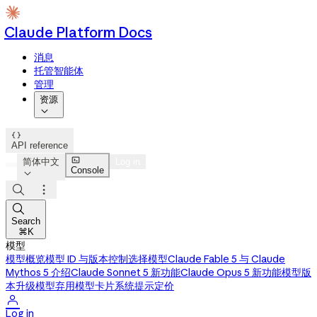
Claude Platform Docs
消息
托管智能体
管理
资源


API reference

简体中文
Log in
Console




Search
⌘K
模型
模型概览
模型 ID 与版本控制
选择模型
Claude Fable 5 与 Claude
Mythos 5 介绍
Claude Sonnet 5 新功能
Claude Opus 5 新功能
模型版
本升级
模型弃用
模型卡片
系统提示
定价

Log in