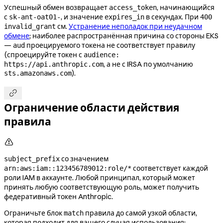
Успешный обмен возвращает
, начинающийся
access_token
с
, и значение
в секундах. При
sk-ant-oat01-
expires_in
400
см.
Устранение неполадок при неудачном
invalid_grant
обмене
; наиболее распространённая причина со стороны EKS
—
проецируемого токена не соответствует правилу
aud
(спроецируйте токен с
audience:
, а не с IRSA по умолчанию
https://api.anthropic.com
).
sts.amazonaws.com

Ограничение области действия
правила

со значением
subject_prefix
соответствует каждой
arn:aws:iam::123456789012:role/*
роли IAM в аккаунте. Любой принципал, который может
принять любую соответствующую роль, может получить
федеративный токен Anthropic.
Ограничьте блок
правила до самой узкой области,
match
которая подходит для вашего случая использования: