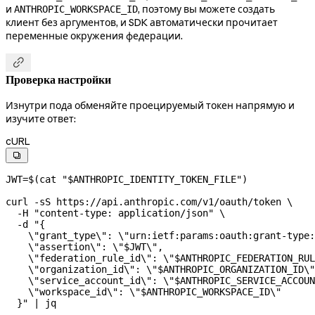
и
, поэтому вы можете создать
ANTHROPIC_WORKSPACE_ID
клиент без аргументов, и SDK автоматически прочитает
переменные окружения федерации.

Проверка настройки
Изнутри пода обменяйте проецируемый токен напрямую и
изучите ответ:
cURL

JWT
=
$(
cat
 "
$ANTHROPIC_IDENTITY_TOKEN_FILE
"
)
curl
 -sS
 https://api.anthropic.com/v1/oauth/token
 \
  -H
 "content-type: application/json"
 \
  -d
 "{
    \"
grant_type
\"
: 
\"
urn:ietf:params:oauth:grant-type:
    \"
assertion
\"
: 
\"
$JWT
\"
,
    \"
federation_rule_id
\"
: 
\"
$ANTHROPIC_FEDERATION_RUL
    \"
organization_id
\"
: 
\"
$ANTHROPIC_ORGANIZATION_ID
\"
    \"
service_account_id
\"
: 
\"
$ANTHROPIC_SERVICE_ACCOUN
    \"
workspace_id
\"
: 
\"
$ANTHROPIC_WORKSPACE_ID
\"
  }"
 |
 jq