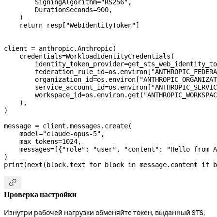
        SigningAlgorithm
=
"RS256"
,
        DurationSeconds
=
900
,
    )
    return
 resp[
"WebIdentityToken"
]
client 
=
 anthropic.Anthropic(
    credentials
=
WorkloadIdentityCredentials(
        identity_token_provider
=
get_sts_web_identity_to
        federation_rule_id
=
os.environ[
"ANTHROPIC_FEDERA
        organization_id
=
os.environ[
"ANTHROPIC_ORGANIZAT
        service_account_id
=
os.environ[
"ANTHROPIC_SERVIC
        workspace_id
=
os.environ.get(
"ANTHROPIC_WORKSPAC
    ),
)
message 
=
 client.messages.create(
    model
=
"claude-opus-5"
,
    max_tokens
=
1024
,
    messages
=
[{
"role"
: 
"user"
, 
"content"
: 
"Hello from A
)
print
(
next
(block.text 
for
 block 
in
 message.content 
if
 b

Проверка настройки
Изнутри рабочей нагрузки обменяйте токен, выданный STS,