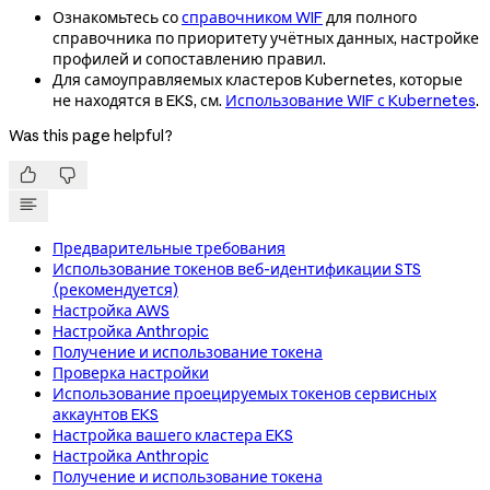
Ознакомьтесь со
справочником WIF
для полного
справочника по приоритету учётных данных, настройке
профилей и сопоставлению правил.
Для самоуправляемых кластеров Kubernetes, которые
не находятся в EKS, см.
Использование WIF с Kubernetes
.
Was this page helpful?


Предварительные требования
Использование токенов веб-идентификации STS
(рекомендуется)
Настройка AWS
Настройка Anthropic
Получение и использование токена
Проверка настройки
Использование проецируемых токенов сервисных
аккаунтов EKS
Настройка вашего кластера EKS
Настройка Anthropic
Получение и использование токена