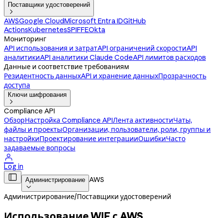
Поставщики удостоверений

AWS
Google Cloud
Microsoft Entra ID
GitHub
Actions
Kubernetes
SPIFFE
Okta
Мониторинг
API использования и затрат
API ограничений скорости
API
аналитики
API аналитики Claude Code
API лимитов расходов
Данные и соответствие требованиям
Резидентность данных
API и хранение данных
Прозрачность
доступа
Ключи шифрования

Compliance API
Обзор
Настройка Compliance API
Лента активности
Чаты,
файлы и проекты
Организации, пользователи, роли, группы и
настройки
Проектирование интеграции
Ошибки
Часто
задаваемые вопросы

Log in

AWS
Администрирование

Администрирование
/
Поставщики удостоверений
Использование WIF с AWS