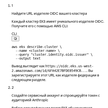
1
Найдите URL издателя OIDC вашего кластера
Каждый кластер EKS имеет уникального издателя OIDC.
Получите его с помощью AWS CLI:
CLI

aws
 eks
 describe-cluster
 \
  --name
 <
cluster-nam
e
>
 \
  --query
 "cluster.identity.oidc.issuer"
 \
  --output
 text
Вывод выглядит как
https://oidc.eks.us-west-
. Вы
2.amazonaws.com/id/6FA42E7BFDE8549CB...
зарегистрируете этот URL как издателя федерации в
следующем разделе.
2
Создайте сервисный аккаунт и спроецируйте токен с
аудиторией Anthropic