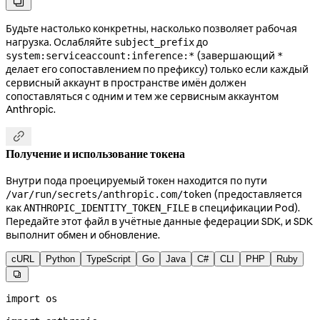

Будьте настолько конкретны, насколько позволяет рабочая
нагрузка. Ослабляйте
до
subject_prefix
(завершающий
system:serviceaccount:inference:*
*
делает его сопоставлением по префиксу) только если каждый
сервисный аккаунт в пространстве имён должен
сопоставляться с одним и тем же сервисным аккаунтом
Anthropic.

Получение и использование токена
Внутри пода проецируемый токен находится по пути
(предоставляется
/var/run/secrets/anthropic.com/token
как
в спецификации Pod).
ANTHROPIC_IDENTITY_TOKEN_FILE
Передайте этот файл в учётные данные федерации SDK, и SDK
выполнит обмен и обновление.
cURL
Python
TypeScript
Go
Java
C#
CLI
PHP
Ruby

import
 os