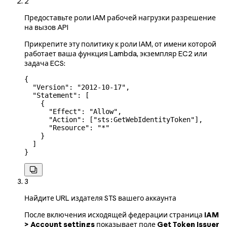
2
Предоставьте роли IAM рабочей нагрузки разрешение
на вызов API
Прикрепите эту политику к роли IAM, от имени которой
работает ваша функция Lambda, экземпляр EC2 или
задача ECS:
{
  "Version"
: 
"2012-10-17"
,
  "Statement"
: [
    {
      "Effect"
: 
"Allow"
,
      "Action"
: [
"sts:GetWebIdentityToken"
],
      "Resource"
: 
"*"
    }
  ]
}

3
Найдите URL издателя STS вашего аккаунта
После включения исходящей федерации страница
IAM
> Account settings
показывает поле
Get Token Issuer