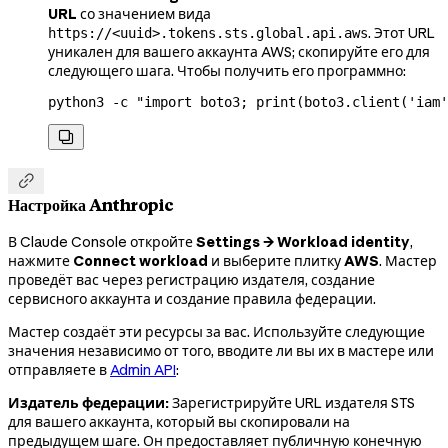
URL
со значением вида
. Этот URL
https://<uuid>.tokens.sts.global.api.aws
уникален для вашего аккаунта AWS; скопируйте его для
следующего шага. Чтобы получить его программно:
python3
 -c
 "import boto3; print(boto3.client('iam'


Настройка Anthropic
В Claude Console откройте
Settings → Workload identity
,
нажмите
Connect workload
и выберите плитку
AWS
. Мастер
проведёт вас через регистрацию издателя, создание
сервисного аккаунта и создание правила федерации.
Мастер создаёт эти ресурсы за вас. Используйте следующие
значения независимо от того, вводите ли вы их в мастере или
отправляете в
Admin API
:
Издатель федерации:
Зарегистрируйте URL издателя STS
для вашего аккаунта, который вы скопировали на
предыдущем шаге. Он предоставляет публичную конечную