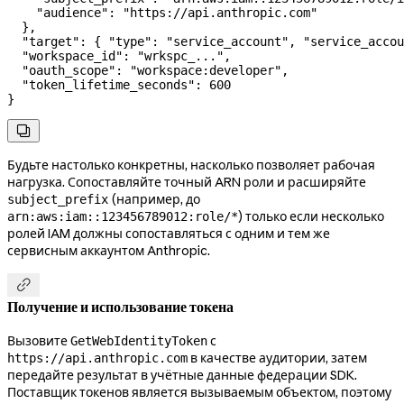
    "audience"
: 
"https://api.anthropic.com"
  },
  "target"
: { 
"type"
: 
"service_account"
, 
"service_accou
  "workspace_id"
: 
"wrkspc_..."
,
  "oauth_scope"
: 
"workspace:developer"
,
  "token_lifetime_seconds"
: 
600
}

Будьте настолько конкретны, насколько позволяет рабочая
нагрузка. Сопоставляйте точный ARN роли и расширяйте
(например, до
subject_prefix
) только если несколько
arn:aws:iam::123456789012:role/*
ролей IAM должны сопоставляться с одним и тем же
сервисным аккаунтом Anthropic.

Получение и использование токена
Вызовите
с
GetWebIdentityToken
в качестве аудитории, затем
https://api.anthropic.com
передайте результат в учётные данные федерации SDK.
Поставщик токенов является вызываемым объектом, поэтому