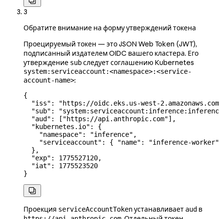

3
Обратите внимание на форму утверждений токена
Проецируемый токен — это JSON Web Token (JWT),
подписанный издателем OIDC вашего кластера. Его
утверждение
следует соглашению Kubernetes
sub
system:serviceaccount:<namespace>:<service-
:
account-name>
{
  "iss"
: 
"https://oidc.eks.us-west-2.amazonaws.com
  "sub"
: 
"system:serviceaccount:inference:inferenc
  "aud"
: [
"https://api.anthropic.com"
],
  "kubernetes.io"
: {
    "namespace"
: 
"inference"
,
    "serviceaccount"
: { 
"name"
: 
"inference-worker"
  },
  "exp"
: 
1775527120
,
  "iat"
: 
1775523520
}

Проекция
устанавливает
в
serviceAccountToken
aud
. Отдельный токен,
https://api.anthropic.com