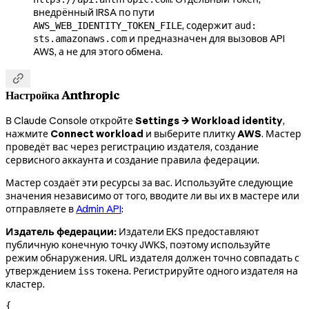
внедрённый IRSA по пути
, содержит
AWS_WEB_IDENTITY_TOKEN_FILE
aud:
и предназначен для вызовов API
sts.amazonaws.com
AWS, а не для этого обмена.

Настройка Anthropic
В Claude Console откройте
Settings → Workload identity
,
нажмите
Connect workload
и выберите плитку
AWS
. Мастер
проведёт вас через регистрацию издателя, создание
сервисного аккаунта и создание правила федерации.
Мастер создаёт эти ресурсы за вас. Используйте следующие
значения независимо от того, вводите ли вы их в мастере или
отправляете в
Admin API
:
Издатель федерации:
Издатели EKS предоставляют
публичную конечную точку JWKS, поэтому используйте
режим обнаружения. URL издателя должен точно совпадать с
утверждением
токена. Регистрируйте одного издателя на
iss
кластер.
{