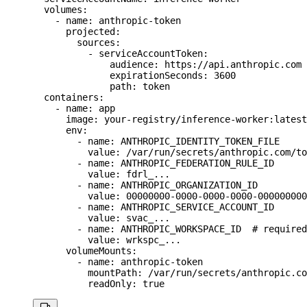
  volumes
:
    - 
name
: 
anthropic-token
      projected
:
        sources
:
          - 
serviceAccountToken
:
              audience
: 
https://api.anthropic.com
              expirationSeconds
: 
3600
              path
: 
token
  containers
:
    - 
name
: 
app
      image
: 
your-registry/inference-worker:latest
      env
:
        - 
name
: 
ANTHROPIC_IDENTITY_TOKEN_FILE
          value
: 
/var/run/secrets/anthropic.com/to
        - 
name
: 
ANTHROPIC_FEDERATION_RULE_ID
          value
: 
fdrl_...
        - 
name
: 
ANTHROPIC_ORGANIZATION_ID
          value
: 
00000000-0000-0000-0000-000000000
        - 
name
: 
ANTHROPIC_SERVICE_ACCOUNT_ID
          value
: 
svac_...
        - 
name
: 
ANTHROPIC_WORKSPACE_ID
  # required
          value
: 
wrkspc_...
      volumeMounts
:
        - 
name
: 
anthropic-token
          mountPath
: 
/var/run/secrets/anthropic.co
          readOnly
: 
true