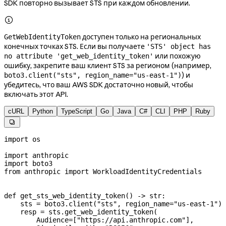
SDK повторно вызывает STS при каждом обновлении.

доступен только на региональных
GetWebIdentityToken
конечных точках STS. Если вы получаете
'STS' object has
или похожую
no attribute 'get_web_identity_token'
ошибку, закрепите ваш клиент STS за регионом (например,
) и
boto3.client("sts", region_name="us-east-1")
убедитесь, что ваш AWS SDK достаточно новый, чтобы
включать этот API.
cURL
Python
TypeScript
Go
Java
C#
CLI
PHP
Ruby

import
 os
import
 anthropic
import
 boto3
from
 anthropic 
import
 WorkloadIdentityCredentials
def
 get_sts_web_identity_token
() -> 
str
:
    sts 
=
 boto3.client(
"sts"
, 
region_name
=
"us-east-1"
)
    resp 
=
 sts.get_web_identity_token(
        Audience
=
[
"https://api.anthropic.com"
],