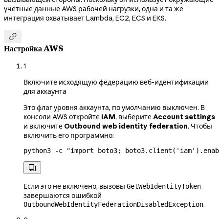
учётные данные AWS рабочей нагрузки, одна и та же
интеграция охватывает Lambda, EC2, ECS и EKS.

Настройка AWS
1
Включите исходящую федерацию веб-идентификации
для аккаунта
Это флаг уровня аккаунта, по умолчанию выключен. В
консоли AWS откройте
IAM
, выберите
Account settings
и включите
Outbound web identity federation
. Чтобы
включить его программно:
python3
 -c
 "import boto3; boto3.client('iam').enab

Если это не включено, вызовы
GetWebIdentityToken
завершаются ошибкой
.
OutboundWebIdentityFederationDisabledException