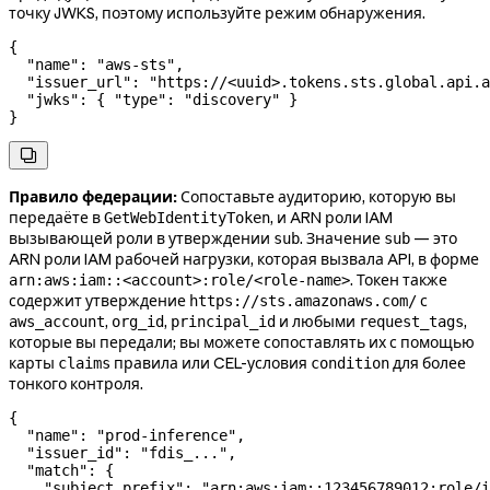
точку JWKS, поэтому используйте режим обнаружения.
{
  "name"
: 
"aws-sts"
,
  "issuer_url"
: 
"https://<uuid>.tokens.sts.global.api.a
  "jwks"
: { 
"type"
: 
"discovery"
 }
}

Правило федерации:
Сопоставьте аудиторию, которую вы
передаёте в
, и ARN роли IAM
GetWebIdentityToken
вызывающей роли в утверждении
. Значение
— это
sub
sub
ARN роли IAM рабочей нагрузки, которая вызвала API, в форме
. Токен также
arn:aws:iam::<account>:role/<role-name>
содержит утверждение
с
https://sts.amazonaws.com/
,
,
и любыми
,
aws_account
org_id
principal_id
request_tags
которые вы передали; вы можете сопоставлять их с помощью
карты
правила или CEL-условия
для более
claims
condition
тонкого контроля.
{
  "name"
: 
"prod-inference"
,
  "issuer_id"
: 
"fdis_..."
,
  "match"
: {
    "subject_prefix"
: 
"arn:aws:iam::123456789012:role/i