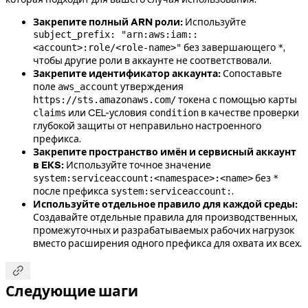
Закрепите полный ARN роли:
Используйте
subject_prefix: "arn:aws:iam::
без завершающего
,
<account>:role/<role-name>"
*
чтобы другие роли в аккаунте не соответствовали.
Закрепите идентификатор аккаунта:
Сопоставьте
поле
утверждения
aws_account
токена с помощью карты
https://sts.amazonaws.com/
или CEL-условия
в качестве проверки
claims
condition
глубокой защиты от неправильно настроенного
префикса.
Закрепите пространство имён и сервисный аккаунт
в EKS:
Используйте точное значение
без
system:serviceaccount:<namespace>:<name>
*
после префикса
.
system:serviceaccount:
Используйте отдельное правило для каждой среды:
Создавайте отдельные правила для производственных,
промежуточных и разрабатываемых рабочих нагрузок
вместо расширения одного префикса для охвата их всех.

Следующие шаги