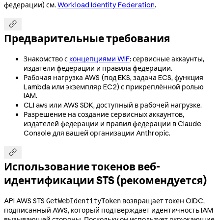
федерации) см.
Workload Identity Federation
.

Предварительные требования
Знакомство с
концепциями WIF
: сервисные аккаунты,
издатели федерации и правила федерации.
Рабочая нагрузка AWS (под EKS, задача ECS, функция
Lambda или экземпляр EC2) с прикреплённой ролью
IAM.
CLI
или AWS SDK, доступный в рабочей нагрузке.
aws
Разрешение на создание сервисных аккаунтов,
издателей федерации и правил федерации в Claude
Console для вашей организации Anthropic.

Использование токенов веб-
идентификации STS (рекомендуется)
API AWS STS
возвращает токен OIDC,
GetWebIdentityToken
подписанный AWS, который подтверждает идентичность IAM
вызывающей стороны. Поскольку он использует окружающие