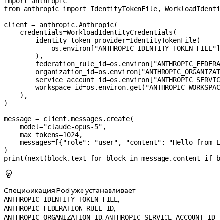
import
 anthropic
from
 anthropic 
import
 IdentityTokenFile, WorkloadIdenti
client 
=
 anthropic.Anthropic(
    credentials
=
WorkloadIdentityCredentials(
        identity_token_provider
=
IdentityTokenFile(
            os.environ[
"ANTHROPIC_IDENTITY_TOKEN_FILE"
]
        ),
        federation_rule_id
=
os.environ[
"ANTHROPIC_FEDERA
        organization_id
=
os.environ[
"ANTHROPIC_ORGANIZAT
        service_account_id
=
os.environ[
"ANTHROPIC_SERVIC
        workspace_id
=
os.environ.get(
"ANTHROPIC_WORKSPAC
    ),
)
message 
=
 client.messages.create(
    model
=
"claude-opus-5"
,
    max_tokens
=
1024
,
    messages
=
[{
"role"
: 
"user"
, 
"content"
: 
"Hello from E
)
print
(
next
(block.text 
for
 block 
in
 message.content 
if
 b

Спецификация Pod уже устанавливает
,
ANTHROPIC_IDENTITY_TOKEN_FILE
,
ANTHROPIC_FEDERATION_RULE_ID
,
ANTHROPIC_ORGANIZATION_ID
ANTHROPIC_SERVICE_ACCOUNT_ID