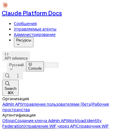
Claude Platform Docs
Сообщения
Управляемые агенты
Администрирование
Ресурсы


API reference

Русский
Log in
Console




Search
⌘K
Организация
Admin API
Управление пользователями (бета)
Рабочие
пространства
Аутентификация
Обзор
Создание ключа Admin API
Workload Identity
Federation
Управление WIF через API
Справочник WIF