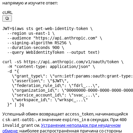
напрямую и изучите ответ:
cURL

JWT
=
$(
aws
 sts
 get-web-identity-token
 \
  --region
 us-east-1
 \
  --audience
 "https://api.anthropic.com"
 \
  --signing-algorithm
 RS256
 \
  --duration-seconds
 900
 \
  --query
 WebIdentityToken
 --output
 text
)
curl
 -sS
 https://api.anthropic.com/v1/oauth/token
 \
  -H
 "content-type: application/json"
 \
  -d
 "{
    \"
grant_type
\"
: 
\"
urn:ietf:params:oauth:grant-type:
    \"
assertion
\"
: 
\"
$JWT
\"
,
    \"
federation_rule_id
\"
: 
\"
fdrl_...
\"
,
    \"
organization_id
\"
: 
\"
00000000-0000-0000-0000-0000
    \"
service_account_id
\"
: 
\"
svac_...
\"
,
    \"
workspace_id
\"
: 
\"
wrkspc_...
\"
  }"
 |
 jq
Успешный обмен возвращает
, начинающийся
access_token
с
, и значение
в секундах. При
sk-ant-oat01-
expires_in
400
см.
Устранение неполадок при неудачном
invalid_grant
обмене
; наиболее распространённая причина со стороны