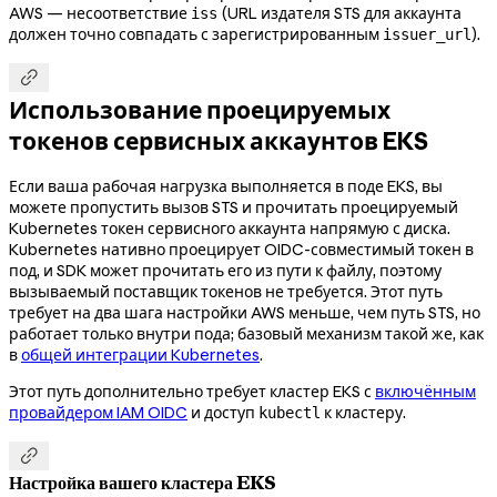
AWS — несоответствие
(URL издателя STS для аккаунта
iss
должен точно совпадать с зарегистрированным
).
issuer_url

Использование проецируемых
токенов сервисных аккаунтов EKS
Если ваша рабочая нагрузка выполняется в поде EKS, вы
можете пропустить вызов STS и прочитать проецируемый
Kubernetes токен сервисного аккаунта напрямую с диска.
Kubernetes нативно проецирует OIDC-совместимый токен в
под, и SDK может прочитать его из пути к файлу, поэтому
вызываемый поставщик токенов не требуется. Этот путь
требует на два шага настройки AWS меньше, чем путь STS, но
работает только внутри пода; базовый механизм такой же, как
в
общей интеграции Kubernetes
.
Этот путь дополнительно требует кластер EKS с
включённым
провайдером IAM OIDC
и доступ
к кластеру.
kubectl

Настройка вашего кластера EKS