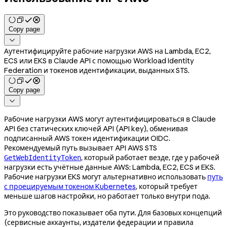
Copy page

Аутентифицируйте рабочие нагрузки AWS на Lambda, EC2,
ECS или EKS в Claude API с помощью Workload Identity
Federation и токенов идентификации, выданных STS.
Copy page

Рабочие нагрузки AWS могут аутентифицироваться в Claude
API без статических ключей API (API key), обменивая
подписанный AWS токен идентификации OIDC.
Рекомендуемый путь вызывает API AWS STS
, который работает везде, где у рабочей
GetWebIdentityToken
нагрузки есть учётные данные AWS: Lambda, EC2, ECS и EKS.
Рабочие нагрузки EKS могут альтернативно использовать
путь
с проецируемым токеном Kubernetes
, который требует
меньше шагов настройки, но работает только внутри пода.
Это руководство показывает оба пути. Для базовых концепций
(сервисные аккаунты, издатели федерации и правила