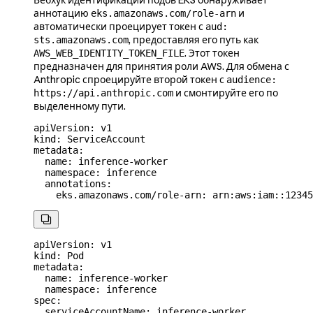
Вебхук идентификации подов EKS обнаруживает
аннотацию
и
eks.amazonaws.com/role-arn
автоматически проецирует токен с
aud:
, предоставляя его путь как
sts.amazonaws.com
. Этот токен
AWS_WEB_IDENTITY_TOKEN_FILE
предназначен для принятия роли AWS. Для обмена с
Anthropic спроецируйте второй токен с
audience:
и смонтируйте его по
https://api.anthropic.com
выделенному пути.
apiVersion
: 
v1
kind
: 
ServiceAccount
metadata
:
  name
: 
inference-worker
  namespace
: 
inference
  annotations
:
    eks.amazonaws.com/role-arn
: 
arn:aws:iam::12345

apiVersion
: 
v1
kind
: 
Pod
metadata
:
  name
: 
inference-worker
  namespace
: 
inference
spec
:
  serviceAccountName
: 
inference-worker