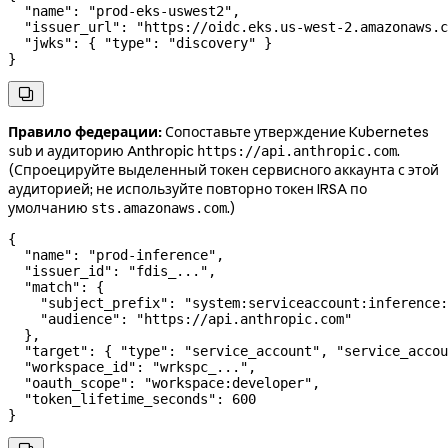
  "name"
: 
"prod-eks-uswest2"
,
  "issuer_url"
: 
"https://oidc.eks.us-west-2.amazonaws.c
  "jwks"
: { 
"type"
: 
"discovery"
 }
}

Правило федерации:
Сопоставьте утверждение Kubernetes
и аудиторию Anthropic
.
sub
https://api.anthropic.com
(Спроецируйте выделенный токен сервисного аккаунта с этой
аудиторией; не используйте повторно токен IRSA по
умолчанию
.)
sts.amazonaws.com
{
  "name"
: 
"prod-inference"
,
  "issuer_id"
: 
"fdis_..."
,
  "match"
: {
    "subject_prefix"
: 
"system:serviceaccount:inference:
    "audience"
: 
"https://api.anthropic.com"
  },
  "target"
: { 
"type"
: 
"service_account"
, 
"service_accou
  "workspace_id"
: 
"wrkspc_..."
,
  "oauth_scope"
: 
"workspace:developer"
,
  "token_lifetime_seconds"
: 
600
}