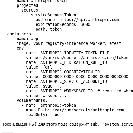
    - 
name
: 
anthropic-token
      projected
:
        sources
:
          - 
serviceAccountToken
:
              audience
: 
https://api.anthropic.com
              expirationSeconds
: 
3600
              path
: 
token
  containers
:
    - 
name
: 
app
      image
: 
your-registry/inference-worker:latest
      env
:
        - 
name
: 
ANTHROPIC_IDENTITY_TOKEN_FILE
          value
: 
/var/run/secrets/anthropic.com/token
        - 
name
: 
ANTHROPIC_FEDERATION_RULE_ID
          value
: 
fdrl_...
        - 
name
: 
ANTHROPIC_ORGANIZATION_ID
          value
: 
00000000-0000-0000-0000-000000000000
        - 
name
: 
ANTHROPIC_SERVICE_ACCOUNT_ID
          value
: 
svac_...
        - 
name
: 
ANTHROPIC_WORKSPACE_ID
  # required when
          value
: 
wrkspc_...
      volumeMounts
:
        - 
name
: 
anthropic-token
          mountPath
: 
/var/run/secrets/anthropic.com
          readOnly
: 
true
Токен, выданный для этого пода, содержит
sub: "system:servi