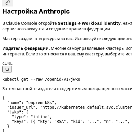

Настройка Anthropic
В Claude Console откройте
Settings → Workload identity
, на
сервисного аккаунта и создание правила федерации.
Мастер создаёт эти ресурсы за вас. Используйте следующие зна
Издатель федерации:
Многие самоуправляемые кластеры испо
интернета. Если это относится к вашему кластеру, выберите и
cURL

kubectl
 get
 --raw
 /openid/v1/jwks
Затем настройте издателя с содержимым возвращённого масс
{
  "name"
: 
"onprem-k8s"
,
  "issuer_url"
: 
"https://kubernetes.default.svc.cluster
  "jwks"
: {
    "type"
: 
"inline"
,
    "keys"
: [{ 
"kty"
: 
"RSA"
, 
"kid"
: 
"..."
, 
"n"
: 
"..."
, 
  }
}