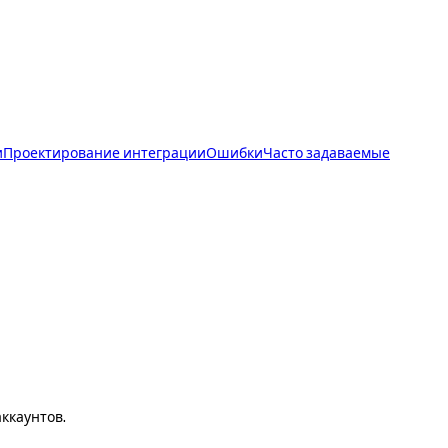
и
Проектирование интеграции
Ошибки
Часто задаваемые
ккаунтов.