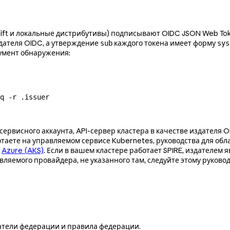
ift и локальные дистрибутивы) подписывают OIDC JSON Web Tok
здателя OIDC, а утверждение
каждого токена имеет форму
sub
sys
кумент обнаружения:
q
 -r
 .issuer
рвисного аккаунта, API-сервер кластера в качестве издателя OI
отаете на управляемом сервисе Kubernetes, руководства для об
и
Azure (AKS)
. Если в вашем кластере работает SPIRE, издателем я
авляемого провайдера, не указанного там, следуйте этому руков
датели федерации и правила федерации.