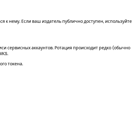
ся к нему. Если ваш издатель публично доступен, используйте
писи сервисных аккаунтов. Ротация происходит редко (обычно
WKS.
ого токена.