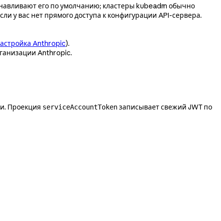
анавливают его по умолчанию; кластеры kubeadm обычно
ли у вас нет прямого доступа к конфигурации API-сервера.
астройка Anthropic
).
ганизации Anthropic.
ии. Проекция
записывает свежий JWT по
serviceAccountToken