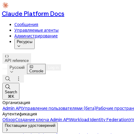
Claude Platform Docs
Сообщения
Управляемые агенты
Администрирование
Ресурсы


API reference

Русский
Log in
Console




Search
⌘K
Организация
Admin API
Управление пользователями (бета)
Рабочие простран
Аутентификация
Обзор
Создание ключа Admin API
Workload Identity Federation
Уп
Поставщики удостоверений
