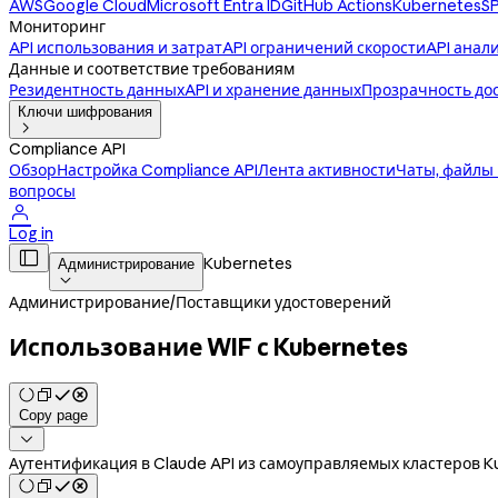
AWS
Google Cloud
Microsoft Entra ID
GitHub Actions
Kubernetes
SP
Мониторинг
API использования и затрат
API ограничений скорости
API анал
Данные и соответствие требованиям
Резидентность данных
API и хранение данных
Прозрачность до
Ключи шифрования

Compliance API
Обзор
Настройка Compliance API
Лента активности
Чаты, файлы
вопросы

Log in

Kubernetes
Администрирование

Администрирование
/
Поставщики удостоверений
Использование WIF с Kubernetes
Copy page

Аутентификация в Claude API из самоуправляемых кластеров K