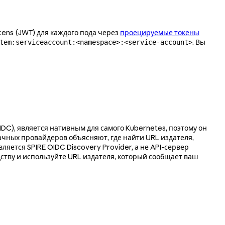
ens (JWT) для каждого пода через
проецируемые токены
. Вы
tem:serviceaccount:<namespace>:<service-account>
DC), является нативным для самого Kubernetes, поэтому он
лачных провайдеров объясняют, где найти URL издателя,
вляется SPIRE OIDC Discovery Provider, а не API-сервер
одству и используйте URL издателя, который сообщает ваш