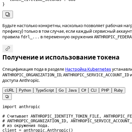
}

Будьте настолько конкретны, насколько позволяет рабочая наг
префиксу) только в том случае, если каждый сервисный аккаун
правила
в переменную окружения
fdrl_...
ANTHROPIC_FEDERA

Получение и использование токена
Спецификация пода в разделе
Настройка Kubernetes
устанавл
,
ANTHROPIC_ORGANIZATION_ID
ANTHROPIC_SERVICE_ACCOUNT_ID
доступа Anthropic.
cURL
Python
TypeScript
Go
Java
C#
CLI
PHP
Ruby

import
 anthropic
# Считывает ANTHROPIC_IDENTITY_TOKEN_FILE, ANTHROPIC_FE
# ANTHROPIC_ORGANIZATION_ID, ANTHROPIC_SERVICE_ACCOUNT_
# из окружения пода.
client 
=
 anthropic.Anthropic()