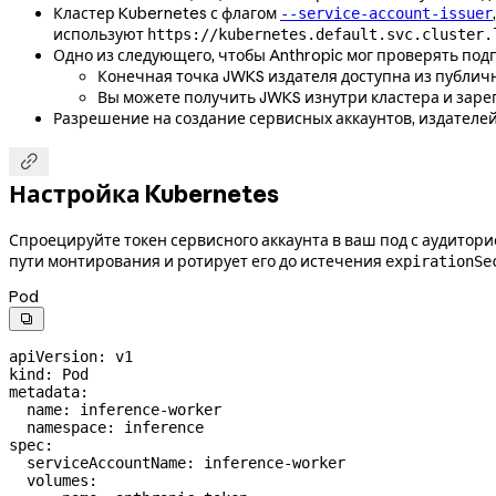
Кластер Kubernetes с флагом
--service-account-issuer
используют
https://kubernetes.default.svc.cluster.
Одно из следующего, чтобы Anthropic мог проверять под
Конечная точка JWKS издателя доступна из публичн
Вы можете получить JWKS изнутри кластера и заре
Разрешение на создание сервисных аккаунтов, издателей

Настройка Kubernetes
Спроецируйте токен сервисного аккаунта в ваш под с аудито
пути монтирования и ротирует его до истечения
expirationSe
Pod

apiVersion
: 
v1
kind
: 
Pod
metadata
:
  name
: 
inference-worker
  namespace
: 
inference
spec
:
  serviceAccountName
: 
inference-worker
  volumes
: