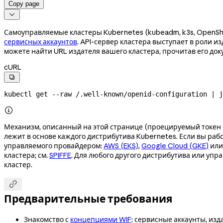
Copy page

Самоуправляемые кластеры Kubernetes (kubeadm, k3s, OpenSh
сервисных аккаунтов
. API-сервер кластера выступает в роли и
можете найти URL издателя вашего кластера, прочитав его до
cURL

kubectl
 get
 --raw
 /.well-known/openid-configuration
 |
 j

Механизм, описанный на этой странице (проецируемый токен се
лежит в основе каждого дистрибутива Kubernetes. Если вы раб
управляемого провайдером:
AWS (EKS)
,
Google Cloud (GKE)
ил
кластера; см.
SPIFFE
. Для любого другого дистрибутива или упр
кластер.

Предварительные требования
Знакомство с
концепциями WIF
: сервисные аккаунты, из