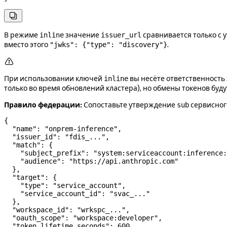

В режиме
значение
сравнивается только с
inline
issuer_url
вместо этого
.
"jwks": {"type": "discovery"}

При использовании ключей
вы несёте ответственность 
inline
только во время обновлений кластера), но обмены токенов буд
Правило федерации:
Сопоставьте утверждение
сервисного
sub
{
  "name"
: 
"onprem-inference"
,
  "issuer_id"
: 
"fdis_..."
,
  "match"
: {
    "subject_prefix"
: 
"system:serviceaccount:inference:
    "audience"
: 
"https://api.anthropic.com"
  },
  "target"
: {
    "type"
: 
"service_account"
,
    "service_account_id"
: 
"svac_..."
  },
  "workspace_id"
: 
"wrkspc_..."
,
  "oauth_scope"
: 
"workspace:developer"
,
  "token_lifetime_seconds"
: 
600