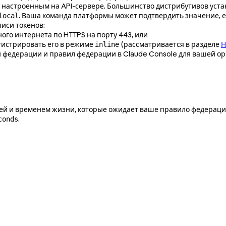
, настроенным на API-сервере. Большинство дистрибутивов уст
. Ваша команда платформы может подтвердить значение, ес
local
писи токенов:
ого интернета по HTTPS на порту 443, или
гистрировать его в режиме
(рассматривается в разделе
Н
inline
 федерации и правил федерации в Claude Console для вашей ор
рией и временем жизни, которые ожидает ваше правило федерац
.
conds