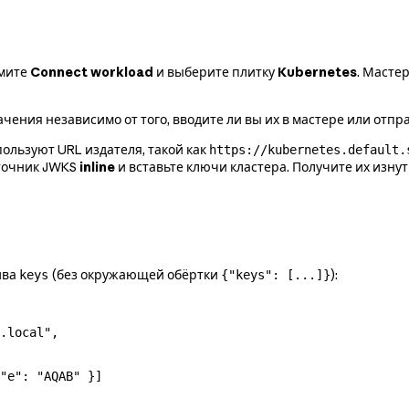
жмите
Connect workload
и выберите плитку
Kubernetes
. Масте
чения независимо от того, вводите ли вы их в мастере или отпр
льзуют URL издателя, такой как
https://kubernetes.default.
сточник JWKS
inline
и вставьте ключи кластера. Получите их изнут
ива
(без окружающей обёртки
):
keys
{"keys": [...]}
.local"
,
"e"
: 
"AQAB"
 }]