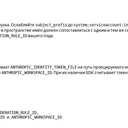
рузка. Ослабляйте
до
subject_prefix
system:serviceaccount:i
т в пространстве имён должен сопоставляться с одним и тем же 
вашего пода.
TION_RULE_ID
ивает
на путь проецируемого м
ANTHROPIC_IDENTITY_TOKEN_FILE
и
. При их наличии SDK считывает токен
ANTHROPIC_WORKSPACE_ID
DERATION_RULE_ID,
ID и ANTHROPIC_WORKSPACE_ID