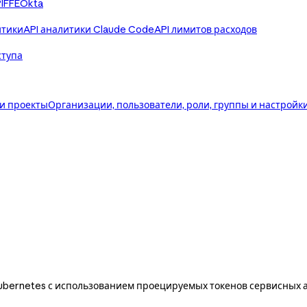
IFFE
Okta
итики
API аналитики Claude Code
API лимитов расходов
ступа
 и проекты
Организации, пользователи, роли, группы и настройк
ubernetes с использованием проецируемых токенов сервисных а