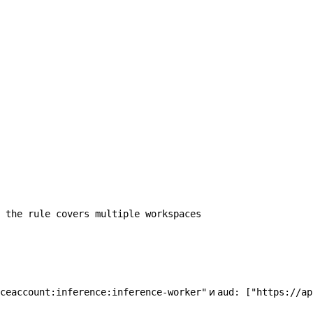
 the rule covers multiple workspaces
и
ceaccount:inference:inference-worker"
aud: ["https://ap