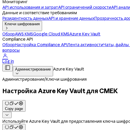
Мониторинг
API использования и затрат
API ограничений скорости
API анал
Данные и соответствие требованиям
Резидентность данных
API и хранение данных
Прозрачность до
Ключи шифрования

Обзор
AWS KMS
Google Cloud KMS
Azure Key Vault
Compliance API
Обзор
Настройка Compliance API
Лента активности
Чаты, файлы
вопросы

Log in

Azure Key Vault
Администрирование

Администрирование
/
Ключи шифрования
Настройка Azure Key Vault для CMEK
Copy page

Используйте Azure Key Vault для предоставления ключа шифр