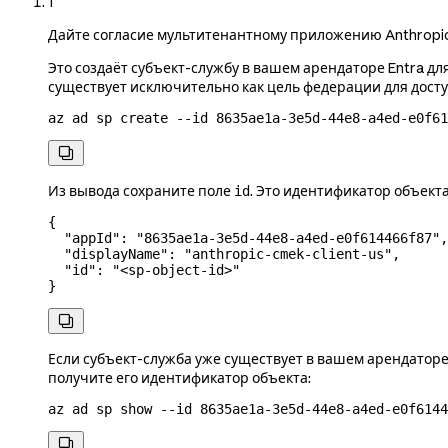
1
Дайте согласие мультитенантному приложению Anthropi
Это создаёт субъект-службу в вашем арендаторе Entra д
существует исключительно как цель федерации для доступ
az
 ad
 sp
 create
 --id
 8635ae1a-3e5d-44e8-a4ed-e0f61

Из вывода сохраните поле
. Это идентификатор объект
id
{
  "appId"
: 
"8635ae1a-3e5d-44e8-a4ed-e0f614466f87"
,
  "displayName"
: 
"anthropic-cmek-client-us"
,
  "id"
: 
"<sp-object-id>"
}

Если субъект-служба уже существует в вашем арендатор
получите его идентификатор объекта:
az
 ad
 sp
 show
 --id
 8635ae1a-3e5d-44e8-a4ed-e0f6144
