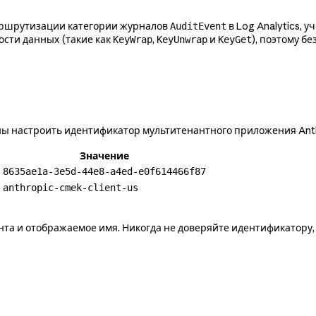
аршрутизации категории журналов
в Log Analytics, 
AuditEvent
ости данных (такие как
,
и
), поэтому бе
KeyWrap
KeyUnwrap
KeyGet
ы настроить идентификатор мультитенантного приложения Anth
Значение
8635ae1a-3e5d-44e8-a4ed-e0f614466f87
anthropic-cmek-client-us
та и отображаемое имя. Никогда не доверяйте идентификатору, 