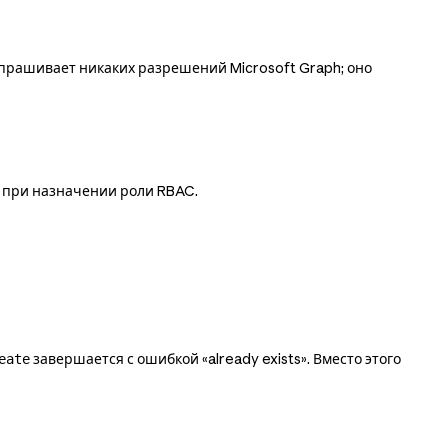
апрашивает никаких разрешений Microsoft Graph; оно
е при назначении роли RBAC.
завершается с ошибкой «already exists». Вместо этого
eate