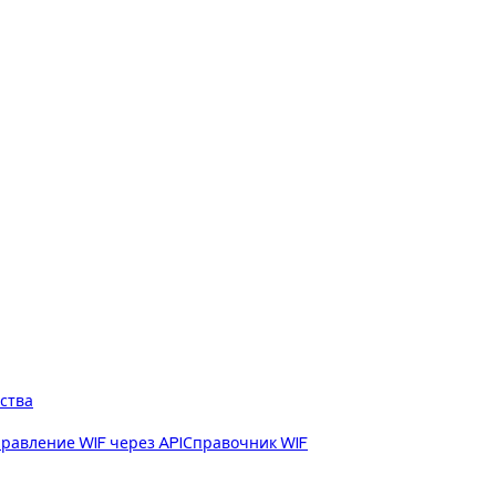
ства
равление WIF через API
Справочник WIF