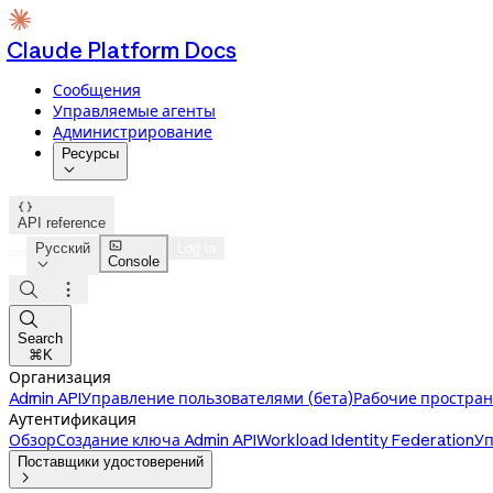
Claude Platform Docs
Сообщения
Управляемые агенты
Администрирование
Ресурсы


API reference

Русский
Log in
Console




Search
⌘K
Организация
Admin API
Управление пользователями (бета)
Рабочие простран
Аутентификация
Обзор
Создание ключа Admin API
Workload Identity Federation
Уп
Поставщики удостоверений
