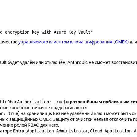
d encryption key with Azure Key Vault"
 качестве
управляемого клиентом ключа шифрования (CMEK)
для
lt будет удалён или отключён, Anthropic не сможет восстанов
) и
разрешённым публичным се
bleRbacAuthorization: true
тные конечные точки не поддерживаются.
) на хранилище. Без неё удалённый ключ может быть о
on: true
нных, защищённых CMEK. Защиту от очистки нельзя отключить п
чение ролей RBAC для него.
торе Entra (
,
Application Administrator
Cloud Application A