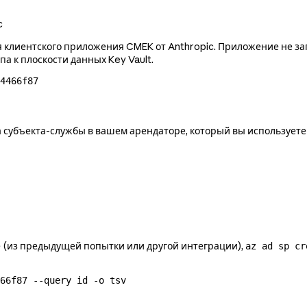
c
ля клиентского приложения CMEK от Anthropic. Приложение не з
а к плоскости данных Key Vault.
4466f87
а субъекта-службы в вашем арендаторе, который вы использует
е (из предыдущей попытки или другой интеграции),
az ad sp cr
66f87
 --query
 id
 -o
 tsv