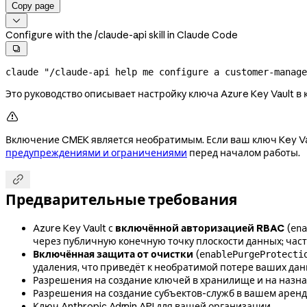
Copy page

Configure with the /claude-api skill in Claude Code

claude
 "/claude-api help me configure a customer-manage
Это руководство описывает настройку ключа Azure Key Vault в

Включение CMEK является необратимым. Если ваш ключ Key Vau
предупреждениями и ограничениями
перед началом работы.

Предварительные требования
Azure Key Vault с
включённой авторизацией RBAC
(
ena
через публичную конечную точку плоскости данных; час
Включённая защита от очистки
(
enablePurgeProtecti
удаления, что приведёт к необратимой потере ваших да
Разрешения на создание ключей в хранилище и на назна
Разрешения на создание субъектов-служб в вашем аренда
Ключ Anthropic Admin API для вашей организации.