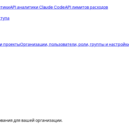
итики
API аналитики Claude Code
API лимитов расходов
ступа
 и проекты
Организации, пользователи, роли, группы и настройк
ования для вашей организации.