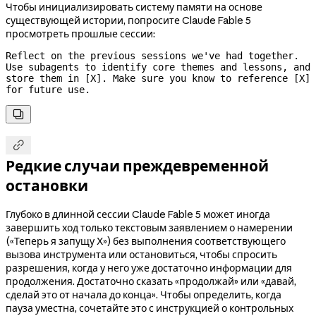
Чтобы инициализировать систему памяти на основе
существующей истории, попросите Claude Fable 5
просмотреть прошлые сессии:
Reflect on the previous sessions we've had together. 
Use subagents to identify core themes and lessons, and 
store them in [X]. Make sure you know to reference [X] 
for future use.


Редкие случаи преждевременной
остановки
Глубоко в длинной сессии Claude Fable 5 может иногда
завершить ход только текстовым заявлением о намерении
(«Теперь я запущу X») без выполнения соответствующего
вызова инструмента или остановиться, чтобы спросить
разрешения, когда у него уже достаточно информации для
продолжения. Достаточно сказать «продолжай» или «давай,
сделай это от начала до конца». Чтобы определить, когда
пауза уместна, сочетайте это с инструкцией о контрольных