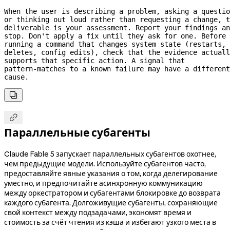
When the user is describing a problem, asking a questio
or thinking out loud rather than requesting a change, t
deliverable is your assessment. Report your findings an
stop. Don't apply a fix until they ask for one. Before 
running a command that changes system state (restarts, 
deletes, config edits), check that the evidence actuall
supports that specific action. A signal that 
pattern-matches
 to a known failure may have a different 
cause.


Параллельные субагенты
Claude Fable 5 запускает параллельных субагентов охотнее,
чем предыдущие модели. Используйте субагентов часто,
предоставляйте явные указания о том, когда делегирование
уместно, и предпочитайте асинхронную коммуникацию
между оркестратором и субагентами блокировке до возврата
каждого субагента. Долгоживущие субагенты, сохраняющие
свой контекст между подзадачами, экономят время и
стоимость за счёт чтения из кэша и избегают узкого места в