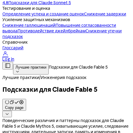
4.8
Подсказки для Claude Sonnet 5
Тестирование и оценка
Определение успеха и создание оценок
Снижение задержки
Усиление защитных механизмов
Снижение галлюцинаций
Повышение согласованности
вывода
Противодействие джейлбрейкам
Снижение утечки
подсказок
Справочник
Глоссарий

Log in

Подсказки для Claude Fable 5
Лучшие практики

Лучшие практики
/
Инженерия подсказок
Подсказки для Claude Fable 5
Copy page

Поведенческие различия и паттерны подсказок для Claude
Fable 5 и Claude Mythos 5, охватывающие усилие, следование
инструкциям, длительные запуски, память и изменения в