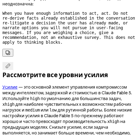
неоднозначна:
When you have enough information to act, act. Do not 
re-derive
re-litigate
 a decision the user has already made, or 
narrate options you will not pursue in 
user-facing
messages. If you are weighing a choice, give a 
recommendation, not an exhaustive survey. This does not 
apply to thinking blocks.


Рассмотрите все уровни усилия
Усилие
— это основной элемент управления компромиссом
между интеллектом, задержкой и стоимостью в Claude Fable 5.
Используйте
по умолчанию для большинства задач,
high
для наиболее чувствительных к возможностям рабочих
xhigh
нагрузок и
или
для рутинной работы. Более низкие
medium
low
настройки усилия в Claude Fable 5 по-прежнему работают
хорошо и часто превосходят производительность
на
xhigh
предыдущих моделях. Снизьте усилие, если задача
выполняется, но занимает больше времени, чем необходимо,