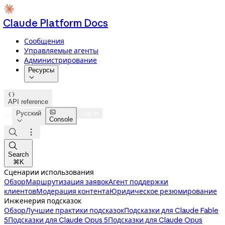
Claude Platform Docs
Сообщения
Управляемые агенты
Администрирование
Ресурсы


API reference

Русский
Log in
Console




Search
⌘K
Сценарии использования
Обзор
Маршрутизация заявок
Агент поддержки
клиентов
Модерация контента
Юридическое резюмирование
Инженерия подсказок
Обзор
Лучшие практики подсказок
Подсказки для Claude Fable
5
Подсказки для Claude Opus 5
Подсказки для Claude Opus