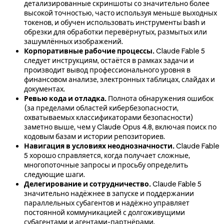
детализированные скриншоты со значительно более
высокой точностью, часто используя меньше выходных
токенов, и обучен использовать инструменты bash и
обрезки для обработки перевёрнутых, размытых или
зашумлённых изображений.
Корпоративные рабочие процессы.
Claude Fable 5
следует инструкциям, остаётся в рамках задачи и
производит вывод профессионального уровня в
финансовом анализе, электронных таблицах, слайдах и
документах.
Ревью кода и отладка.
Полнота обнаружения ошибок
(за пределами областей кибербезопасности,
охватываемых классификаторами безопасности)
заметно выше, чем у Claude Opus 4.8, включая поиск по
кодовым базам и истории репозиториев.
Навигация в условиях неоднозначности.
Claude Fable
5 хорошо справляется, когда получает сложные,
многопоточные запросы и просьбу определить
следующие шаги.
Делегирование и сотрудничество.
Claude Fable 5
значительно надёжнее в запуске и поддержании
параллельных субагентов и надёжно управляет
постоянной коммуникацией с долгоживущими
субагентами и агентами-партнёрами.