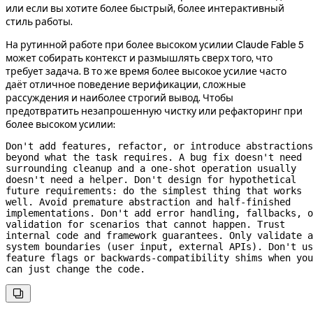
или если вы хотите более быстрый, более интерактивный
стиль работы.
На рутинной работе при более высоком усилии Claude Fable 5
может собирать контекст и размышлять сверх того, что
требует задача. В то же время более высокое усилие часто
даёт отличное поведение верификации, сложные
рассуждения и наиболее строгий вывод. Чтобы
предотвратить незапрошенную чистку или рефакторинг при
более высоком усилии:
Don't add features, refactor, or introduce abstractions 
beyond what the task requires. A bug fix doesn't need 
surrounding cleanup and a 
one-shot
 operation usually 
doesn't need a helper. Don't design for hypothetical 
future requirements: do the simplest thing that works 
well. Avoid premature abstraction and 
half-finished
implementations. Don't add error handling, fallbacks, o
validation for scenarios that cannot happen. Trust 
internal code and framework guarantees. Only validate a
system boundaries (user input, external APIs). Don't us
feature flags or 
backwards-compatibility
 shims when you 
can just change the code.
