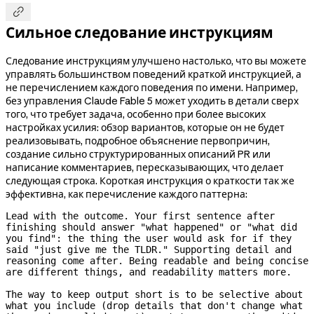

Сильное следование инструкциям
Следование инструкциям улучшено настолько, что вы можете
управлять большинством поведений краткой инструкцией, а
не перечислением каждого поведения по имени. Например,
без управления Claude Fable 5 может уходить в детали сверх
того, что требует задача, особенно при более высоких
настройках усилия: обзор вариантов, которые он не будет
реализовывать, подробное объяснение первопричин,
создание сильно структурированных описаний PR или
написание комментариев, пересказывающих, что делает
следующая строка. Короткая инструкция о краткости так же
эффективна, как перечисление каждого паттерна:
Lead with the outcome. Your first sentence after 
finishing should answer "what happened" or "what did 
you find": the thing the user would ask for if they 
said "just give me the TLDR." Supporting detail and 
reasoning come after. Being readable and being concise 
are different things, and readability matters more.

The way to keep output short is to be selective about 
what you include (drop details that don't change what 