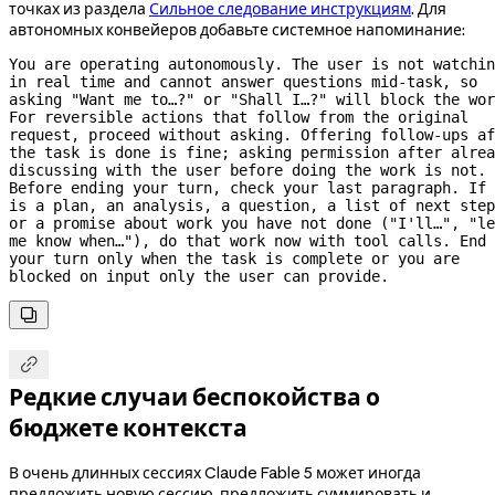
точках из раздела
Сильное следование инструкциям
. Для
автономных конвейеров добавьте системное напоминание:
You are operating autonomously. The user is not watchin
in real time and cannot answer questions 
mid-task,
 so 
asking "Want me to…?" or "Shall I…?" will block the wor
For reversible actions that follow from the original 
request, proceed without asking. Offering 
follow-ups
 af
the task is done is fine; asking permission after alrea
discussing with the user before doing the work is not. 
Before ending your turn, check your last paragraph. If 
is a plan, an analysis, a question, a list of next step
or a promise about work you have not done ("I'll…", "le
me know when…"), do that work now with tool calls. End 
your turn only when the task is complete or you are 
blocked on input only the user can provide.


Редкие случаи беспокойства о
бюджете контекста
В очень длинных сессиях Claude Fable 5 может иногда
предложить новую сессию, предложить суммировать и