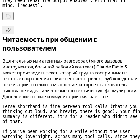
They need [what the output enables]. With that in 
mind: [request].


Читаемость при общении с
пользователем
В длительных или агентных разговорах (много вызовов
инструментов, большой рабочий контекст) Claude Fable 5
может производить текст, который трудно воспринимать:
плотные сокращения в виде цепочек стрелок, глубокие детали
реализации, ссылки на мышление, которое пользователь
никогда не видел, или чрезмерно техническую формулировку.
Дополнение о стиле коммуникации смягчает это:
Terse shorthand is fine between tool calls (that's you 
thinking out loud, and brevity there is good). Your fin
summary is different: it's for a reader who didn't see 
of that.
If you've been working for a while without the user 
watching (overnight, across many tool calls, since they 