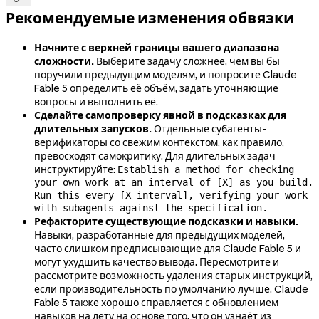
Рекомендуемые изменения обвязки
Начните с верхней границы вашего диапазона
сложности.
Выберите задачу сложнее, чем вы бы
поручили предыдущим моделям, и попросите Claude
Fable 5 определить её объём, задать уточняющие
вопросы и выполнить её.
Сделайте самопроверку явной в подсказках для
длительных запусков.
Отдельные субагенты-
верификаторы со свежим контекстом, как правило,
превосходят самокритику. Для длительных задач
инструктируйте:
Establish a method for checking
your own work at an interval of [X] as you build.
Run this every [X interval], verifying your work
with subagents against the specification.
Рефакторите существующие подсказки и навыки.
Навыки, разработанные для предыдущих моделей,
часто слишком предписывающие для Claude Fable 5 и
могут ухудшить качество вывода. Пересмотрите и
рассмотрите возможность удаления старых инструкций,
если производительность по умолчанию лучше. Claude
Fable 5 также хорошо справляется с обновлением
навыков на лету на основе того, что он узнаёт из