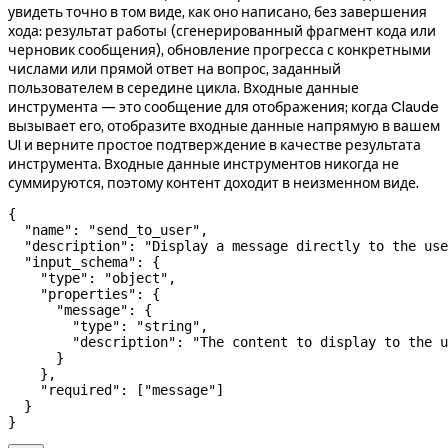
увидеть точно в том виде, как оно написано, без завершения
хода: результат работы (сгенерированный фрагмент кода или
черновик сообщения), обновление прогресса с конкретными
числами или прямой ответ на вопрос, заданный
пользователем в середине цикла. Входные данные
инструмента — это сообщение для отображения; когда Claude
вызывает его, отобразите входные данные напрямую в вашем
UI и верните простое подтверждение в качестве результата
инструмента. Входные данные инструментов никогда не
суммируются, поэтому контент доходит в неизменном виде.
{
  "name"
: 
"send_to_user"
,
  "description"
: 
"Display a message directly to the use
  "input_schema"
: {
    "type"
: 
"object"
,
    "properties"
: {
      "message"
: {
        "type"
: 
"string"
,
        "description"
: 
"The content to display to the u
      }
    },
    "required"
: [
"message"
]
  }
}