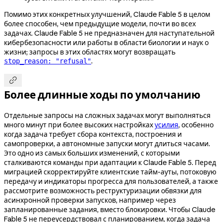
Помимо этих конкретных улучшений, Claude Fable 5 в целом
более способен, чем предыдущие модели, почти во всех
задачах. Claude Fable 5 не предназначен для наступательной
кибербезопасности или работы в области биологии и наук о
жизни; запросы в этих областях могут возвращать
.
stop_reason: "refusal"

Более длинные ходы по умолчанию
Отдельные запросы на сложных задачах могут выполняться
много минут при более высоких настройках
усилия
, особенно
когда задача требует сбора контекста, построения и
самопроверки, а автономные запуски могут длиться часами.
Это одно из самых больших изменений, с которыми
сталкиваются команды при адаптации к Claude Fable 5. Перед
миграцией скорректируйте клиентские тайм-ауты, потоковую
передачу и индикаторы прогресса для пользователей, а также
рассмотрите возможность реструктуризации обвязки для
асинхронной проверки запусков, например через
запланированные задания, вместо блокировки. Чтобы Claude
Fable 5 не переусердствовал с планированием, когда задача