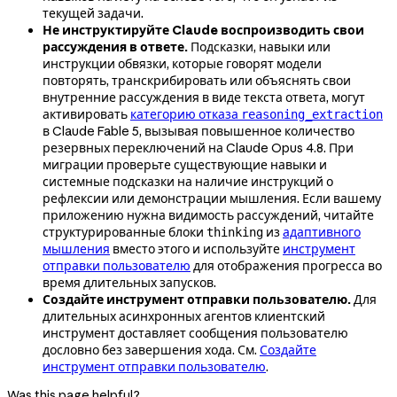
текущей задачи.
Не инструктируйте Claude воспроизводить свои
рассуждения в ответе.
Подсказки, навыки или
инструкции обвязки, которые говорят модели
повторять, транскрибировать или объяснять свои
внутренние рассуждения в виде текста ответа, могут
активировать
категорию отказа
reasoning_extraction
в Claude Fable 5, вызывая повышенное количество
резервных переключений на Claude Opus 4.8. При
миграции проверьте существующие навыки и
системные подсказки на наличие инструкций о
рефлексии или демонстрации мышления. Если вашему
приложению нужна видимость рассуждений, читайте
структурированные блоки
из
адаптивного
thinking
мышления
вместо этого и используйте
инструмент
отправки пользователю
для отображения прогресса во
время длительных запусков.
Создайте инструмент отправки пользователю.
Для
длительных асинхронных агентов клиентский
инструмент доставляет сообщения пользователю
дословно без завершения хода. См.
Создайте
инструмент отправки пользователю
.
Was this page helpful?