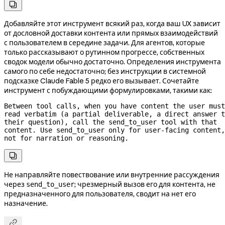

Добавляйте этот инструмент всякий раз, когда ваш UX зависит
от дословной доставки контента или прямых взаимодействий
с пользователем в середине задачи. Для агентов, которые
только рассказывают о рутинном прогрессе, собственных
сводок модели обычно достаточно. Определения инструмента
самого по себе недостаточно; без инструкции в системной
подсказке Claude Fable 5 редко его вызывает. Сочетайте
инструмент с побуждающими формулировками, такими как:
Between tool calls, when you have content the user must 
read verbatim (a partial deliverable, a direct answer t
their question), call the send_to_user tool with that 
content. Use send_to_user only for 
user-facing
 content, 
not for narration or reasoning.

Не направляйте повествование или внутренние рассуждения
через
; чрезмерный вызов его для контента, не
send_to_user
предназначенного для пользователя, сводит на нет его
назначение.
