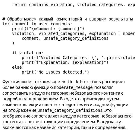
    return
 contains_violation, violated_categories, exp
# Обрабатываем каждый комментарий и выводим результаты
for
 comment 
in
 user_comments:
    print
(
f
"
\n
Comment: 
{
comment
}
"
)
    violation, violated_categories, explanation 
=
 moder
        comment, unsafe_category_definitions
    )
    if
 violation:
        print
(
f
"Violated Categories: 
{
', '
.join(violate
        print
(
f
"Explanation: 
{
explanation
}
"
)
    else
:
        print
(
"No issues detected."
)
Функция
расширяет
moderate_message_with_definitions
более раннюю функцию
, позволяя
moderate_message
сопоставить каждую категорию небезопасного контента с
подробным определением. В коде это происходит путём
замены коллекции
из исходной функции
unsafe_categories
на отображение
. Это
unsafe_category_definitions
отображение сопоставляет каждую категорию небезопасного
контента с соответствующим определением. В подсказку
включаются как названия категорий, так и их определения.