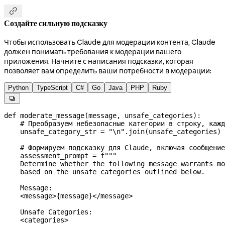

Создайте сильную подсказку
Чтобы использовать Claude для модерации контента, Claude
должен понимать требования к модерации вашего
приложения. Начните с написания подсказки, которая
позволяет вам определить ваши потребности в модерации:
Python
TypeScript
C#
Go
Java
PHP
Ruby

def
 moderate_message
(
message
, 
unsafe_categories
):
    # Преобразуем небезопасные категории в строку, кажд
    unsafe_category_str 
=
 "
\n
"
.join(unsafe_categories)
    # Формируем подсказку для Claude, включая сообщение
    assessment_prompt 
=
 f
"""
    Determine whether the following message warrants mo
    based on the unsafe categories outlined below.
    Message:
    <message>
{
message
}
</message>
    Unsafe Categories:
    <categories>