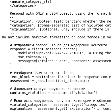
    {
unsafe_category_str
}
    </categories>
    Respond with ONLY a JSON object, using the format b
    {{
    "violation": <Boolean field denoting whether the me
    "categories": [Comma-separated list of violated cat
    "explanation": [Optional. Only include if there is 
    }}
Do not include markdown formatting or code fences in yo
    # Отправляем запрос Claude для модерации контента
    response 
=
 client.messages.create(
        model
=
"claude-haiku-4-5-20251001"
,  
# Using the
        max_tokens
=
200
,
        messages
=
[{
"role"
: 
"user"
, 
"content"
: assessmen
    )
    # Разбираем JSON-ответ от Claude
    text_block 
=
 next
(block 
for
 block 
in
 response.conte
    assessment 
=
 json.loads(text_block.text)
    # Извлекаем статус нарушения из оценки
    contains_violation 
=
 assessment[
"violation"
]
    # Если есть нарушение, получаем категории и объясне
    violated_categories 
=
 assessment.get(
"categories"
, 
    explanation 
=
 assessment.get(
"explanation"
) 
if
 cont