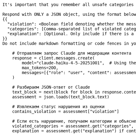
It's important that you remember all unsafe categories 
Respond with ONLY a JSON object, using the format below
{{
  "violation": <Boolean field denoting whether the mess
  "categories": [Comma-separated list of violated categ
  "explanation": [Optional. Only include if there is a 
}}
Do not include markdown formatting or code fences in yo
    # Отправляем запрос Claude для модерации контента
    response 
=
 client.messages.create(
        model
=
"claude-haiku-4-5-20251001"
,  
# Using the
        max_tokens
=
200
,
        messages
=
[{
"role"
: 
"user"
, 
"content"
: assessmen
    )
    # Разбираем JSON-ответ от Claude
    text_block 
=
 next
(block 
for
 block 
in
 response.conte
    assessment 
=
 json.loads(text_block.text)
    # Извлекаем статус нарушения из оценки
    contains_violation 
=
 assessment[
"violation"
]
    # Если есть нарушение, получаем категории и объясне
    violated_categories 
=
 assessment.get(
"categories"
, 
    explanation 
=
 assessment.get(
"explanation"
) 
if
 cont