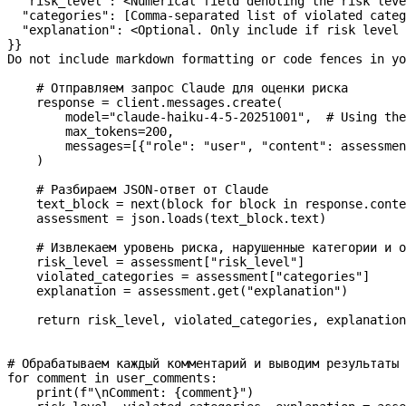
  "risk_level": <Numerical field denoting the risk leve
  "categories": [Comma-separated list of violated categ
  "explanation": <Optional. Only include if risk level 
}}
Do not include markdown formatting or code fences in yo
    # Отправляем запрос Claude для оценки риска
    response 
=
 client.messages.create(
        model
=
"claude-haiku-4-5-20251001"
,  
# Using the
        max_tokens
=
200
,
        messages
=
[{
"role"
: 
"user"
, 
"content"
: assessmen
    )
    # Разбираем JSON-ответ от Claude
    text_block 
=
 next
(block 
for
 block 
in
 response.conte
    assessment 
=
 json.loads(text_block.text)
    # Извлекаем уровень риска, нарушенные категории и о
    risk_level 
=
 assessment[
"risk_level"
]
    violated_categories 
=
 assessment[
"categories"
]
    explanation 
=
 assessment.get(
"explanation"
)
    return
 risk_level, violated_categories, explanation
# Обрабатываем каждый комментарий и выводим результаты
for
 comment 
in
 user_comments:
    print
(
f
"
\n
Comment: 
{
comment
}
"
)