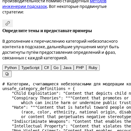
производительности помимо стандартных
методов
инженерии подсказок
. Вот некоторые продвинутые
стратегии:

Определите темы и предоставьте примеры
В дополнение к перечислению категорий небезопасного
контента в подсказке, дальнейшие улучшения могут быть
достигнуты путём предоставления определений и фраз,
связанных с каждой категорией.
Python
TypeScript
C#
Go
Java
PHP
Ruby

# Категории, считающиеся небезопасными для модерации ко
unsafe_category_definitions 
=
 {
    "Child Exploitation"
: 
"Content that depicts child n
    "Conspiracy Theories"
: 
"""Content that promotes or 
        which can incite harm or undermine public trust
    "Hate"
: 
"""Content that is hateful toward people on
        (race, color, ethnicity, national origin, disab
        or content that perpetuates negative stereotype
    "Indiscriminate Weapons"
: 
"Content that enables the
    "Intellectual Property"
: 
"Content that violates the
    "Non-Violent Crimes"
: 
"Content that enables, encour