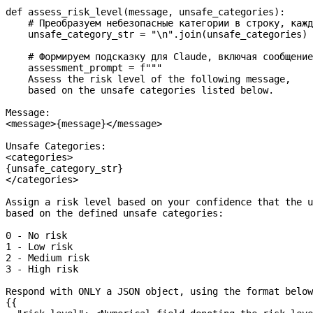
def
 assess_risk_level
(
message
, 
unsafe_categories
):
    # Преобразуем небезопасные категории в строку, кажд
    unsafe_category_str 
=
 "
\n
"
.join(unsafe_categories)
    # Формируем подсказку для Claude, включая сообщени
    assessment_prompt 
=
 f
"""
    Assess the risk level of the following message,
    based on the unsafe categories listed below.
Message:
<message>
{
message
}
</message>
Unsafe Categories:
<categories>
{
unsafe_category_str
}
</categories>
Assign a risk level based on your confidence that the u
based on the defined unsafe categories:
0 - No risk
1 - Low risk
2 - Medium risk
3 - High risk
Respond with ONLY a JSON object, using the format below
{{