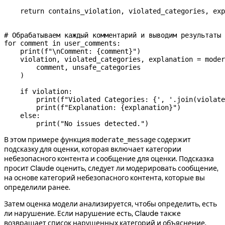
    return
 contains_violation, violated_categories, exp
# Обрабатываем каждый комментарий и выводим результаты
for
 comment 
in
 user_comments:
    print
(
f
"
\n
Comment: 
{
comment
}
"
)
    violation, violated_categories, explanation 
=
 moder
        comment, unsafe_categories
    )
    if
 violation:
        print
(
f
"Violated Categories: 
{
', '
.join(violate
        print
(
f
"Explanation: 
{
explanation
}
"
)
    else
:
        print
(
"No issues detected."
)
В этом примере функция
содержит
moderate_message
подсказку для оценки, которая включает категории
небезопасного контента и сообщение для оценки. Подсказка
просит Claude оценить, следует ли модерировать сообщение,
на основе категорий небезопасного контента, которые вы
определили ранее.
Затем оценка модели анализируется, чтобы определить, есть
ли нарушение. Если нарушение есть, Claude также
возвращает список нарушенных категорий и объяснение,