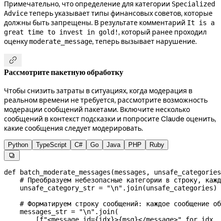
Примечательно, что определение для категории
Specialized
теперь указывает типы финансовых советов, которые
Advice
должны быть запрещены. В результате комментарий
It is a
, который ранее проходил
great time to invest in gold!
оценку
, теперь вызывает нарушение.
moderate_message

Рассмотрите пакетную обработку
Чтобы снизить затраты в ситуациях, когда модерация в
реальном времени не требуется, рассмотрите возможность
модерации сообщений пакетами. Включите несколько
сообщений в контекст подсказки и попросите Claude оценить,
какие сообщения следует модерировать.
Python
TypeScript
C#
Go
Java
PHP
Ruby

def
 batch_moderate_messages
(
messages
, 
unsafe_categories
    # Преобразуем небезопасные категории в строку, кажд
    unsafe_category_str 
=
 "
\n
"
.join(unsafe_categories)
    # Форматируем строку сообщений: каждое сообщение об
    messages_str 
=
 "
\n
"
.join(
        [
f
"<message id=
{
idx
}
>
{
msg
}
</message>"
 for
 idx, 