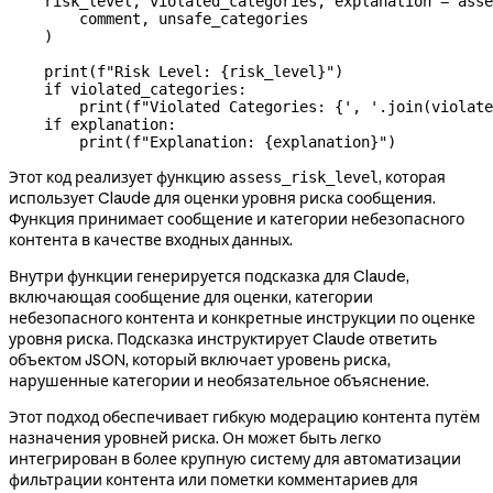
    risk_level, violated_categories, explanation 
=
 asse
        comment, unsafe_categories
    )
    print
(
f
"Risk Level: 
{
risk_level
}
"
)
    if
 violated_categories:
        print
(
f
"Violated Categories: 
{
', '
.join(violate
    if
 explanation:
        print
(
f
"Explanation: 
{
explanation
}
"
)
Этот код реализует функцию
, которая
assess_risk_level
использует Claude для оценки уровня риска сообщения.
Функция принимает сообщение и категории небезопасного
контента в качестве входных данных.
Внутри функции генерируется подсказка для Claude,
включающая сообщение для оценки, категории
небезопасного контента и конкретные инструкции по оценке
уровня риска. Подсказка инструктирует Claude ответить
объектом JSON, который включает уровень риска,
нарушенные категории и необязательное объяснение.
Этот подход обеспечивает гибкую модерацию контента путём
назначения уровней риска. Он может быть легко
интегрирован в более крупную систему для автоматизации
фильтрации контента или пометки комментариев для