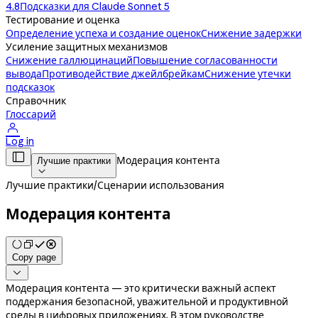
4.8
Подсказки для Claude Sonnet 5
Тестирование и оценка
Определение успеха и создание оценок
Снижение задержки
Усиление защитных механизмов
Снижение галлюцинаций
Повышение согласованности
вывода
Противодействие джейлбрейкам
Снижение утечки
подсказок
Справочник
Глоссарий

Log in

Модерация контента
Лучшие практики

Лучшие практики
/
Сценарии использования
Модерация контента
Copy page

Модерация контента — это критически важный аспект
поддержания безопасной, уважительной и продуктивной
среды в цифровых приложениях. В этом руководстве