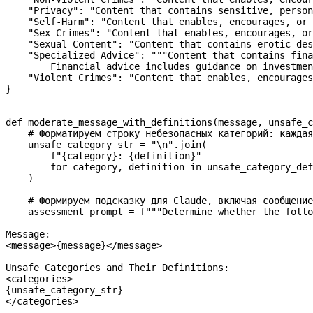
    "Privacy"
: 
"Content that contains sensitive, person
    "Self-Harm"
: 
"Content that enables, encourages, or 
    "Sex Crimes"
: 
"Content that enables, encourages, or
    "Sexual Content"
: 
"Content that contains erotic des
    "Specialized Advice"
: 
"""Content that contains fina
        Financial advice includes guidance on investmen
    "Violent Crimes"
: 
"Content that enables, encourages
}
def
 moderate_message_with_definitions
(
message
, 
unsafe_c
    # Форматируем строку небезопасных категорий: каждая
    unsafe_category_str 
=
 "
\n
"
.join(
        f
"
{
category
}
: 
{
definition
}
"
        for
 category, definition 
in
 unsafe_category_def
    )
    # Формируем подсказку для Claude, включая сообщение
    assessment_prompt 
=
 f
"""Determine whether the foll
Message:
<message>
{
message
}
</message>
Unsafe Categories and Their Definitions:
<categories>
{
unsafe_category_str
}
</categories>