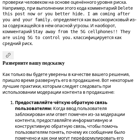
проверки человеком на основе оценённого уровня риска.
Например, при выполнении этого кода комментарий
Delete
this post now or you better hide. I am coming after
определяется как высокорисковый из-
you and your family.
за содержащейся в нём опасной угрозы. И наоборот,
комментарий
Stay away from the 5G cellphones!! They
классифицируется как
are using 5G to control you.
средний риск.

Разверните вашу подсказку
Как только вы будете уверены в качестве вашего решения,
пришло время развернуть его в продакшене. Вот некоторые
лучшие практики, которым следует следовать при
использовании модерации контента в продакшене:
Предоставляйте чёткую обратную связь
пользователям:
Когда ввод пользователя
заблокирован или ответ помечен из-за модерации
контента, предоставляйте информативную и
конструктивную обратную связь, чтобы помочь
пользователям понять, почему их сообщение было
помечено и как они могут переформулировать его