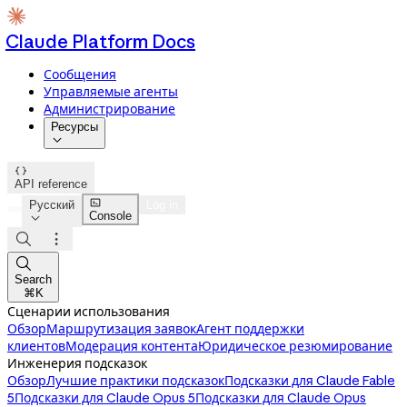
Claude Platform Docs
Сообщения
Управляемые агенты
Администрирование
Ресурсы


API reference

Русский
Log in
Console




Search
⌘K
Сценарии использования
Обзор
Маршрутизация заявок
Агент поддержки
клиентов
Модерация контента
Юридическое резюмирование
Инженерия подсказок
Обзор
Лучшие практики подсказок
Подсказки для Claude Fable
5
Подсказки для Claude Opus 5
Подсказки для Claude Opus