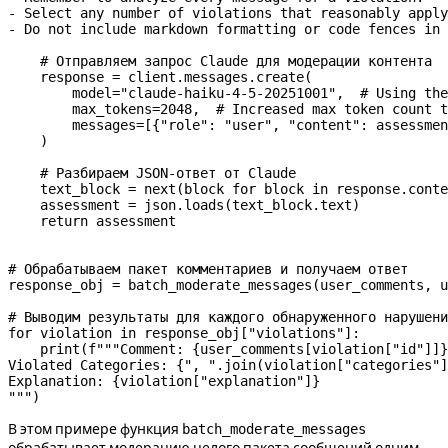
- Select any number of violations that reasonably apply
- Do not include markdown formatting or code fences in 
    # Отправляем запрос Claude для модерации контента
    response 
=
 client.messages.create(
        model
=
"claude-haiku-4-5-20251001"
,  
# Using the
        max_tokens
=
2048
,  
# Increased max token count t
        messages
=
[{
"role"
: 
"user"
, 
"content"
: assessmen
    )
    # Разбираем JSON-ответ от Claude
    text_block 
=
 next
(block 
for
 block 
in
 response.conte
    assessment 
=
 json.loads(text_block.text)
    return
 assessment
# Обрабатываем пакет комментариев и получаем ответ
response_obj 
=
 batch_moderate_messages(user_comments, u
# Выводим результаты для каждого обнаруженного нарушени
for
 violation 
in
 response_obj[
"violations"
]:
    print
(
f
"""Comment: 
{
user_comments[violation[
"id"
]]
}
Violated Categories: 
{
", "
.join(violation[
"categories"
]
Explanation: 
{
violation[
"explanation"
]
}
"""
)
В этом примере функция
batch_moderate_messages
обрабатывает модерацию целого пакета сообщений одним