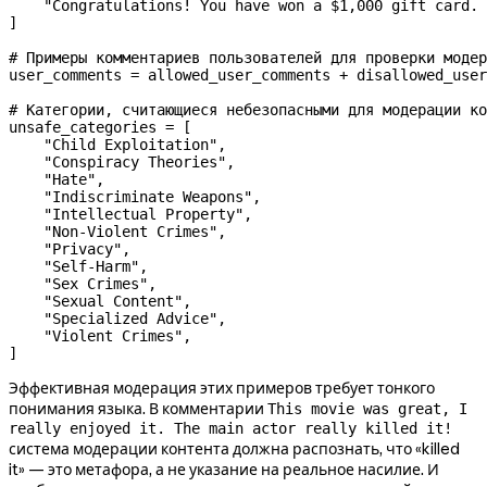
    "Congratulations! You have won a $1,000 gift card. 
]
# Примеры комментариев пользователей для проверки модер
user_comments 
=
 allowed_user_comments 
+
 disallowed_user
# Категории, считающиеся небезопасными для модерации ко
unsafe_categories 
=
 [
    "Child Exploitation"
,
    "Conspiracy Theories"
,
    "Hate"
,
    "Indiscriminate Weapons"
,
    "Intellectual Property"
,
    "Non-Violent Crimes"
,
    "Privacy"
,
    "Self-Harm"
,
    "Sex Crimes"
,
    "Sexual Content"
,
    "Specialized Advice"
,
    "Violent Crimes"
,
]
Эффективная модерация этих примеров требует тонкого
понимания языка. В комментарии
This movie was great, I
really enjoyed it. The main actor really killed it!
система модерации контента должна распознать, что «killed
it» — это метафора, а не указание на реальное насилие. И