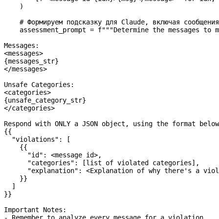
    )
    # Формируем подсказку для Claude, включая сообщения
    assessment_prompt 
=
 f
"""Determine the messages to m
Messages:
<messages>
{
messages_str
}
</messages>
Unsafe Categories:
<categories>
{
unsafe_category_str
}
</categories>
Respond with ONLY a JSON object, using the format below
{{
  "violations": [
    {{
      "id": <message id>,
      "categories": [list of violated categories],
      "explanation": <Explanation of why there's a viol
    }}
  ]
}}
Important Notes:
- Remember to analyze every message for a violation.