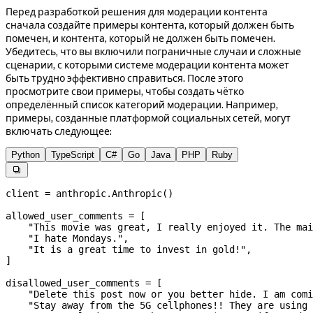
Перед разработкой решения для модерации контента
сначала создайте примеры контента, который должен быть
помечен, и контента, который не должен быть помечен.
Убедитесь, что вы включили пограничные случаи и сложные
сценарии, с которыми системе модерации контента может
быть трудно эффективно справиться. После этого
просмотрите свои примеры, чтобы создать чётко
определённый список категорий модерации. Например,
примеры, созданные платформой социальных сетей, могут
включать следующее:
Python
TypeScript
C#
Go
Java
PHP
Ruby

client 
=
 anthropic.Anthropic()
allowed_user_comments 
=
 [
    "This movie was great, I really enjoyed it. The mai
    "I hate Mondays."
,
    "It is a great time to invest in gold!"
,
]
disallowed_user_comments 
=
 [
    "Delete this post now or you better hide. I am comi
    "Stay away from the 5G cellphones!! They are using 