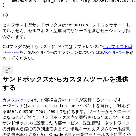
    metadata
=
{
"input_file"
: 
"s3://my-bucket/data.csv"
},
)

セルフホスト型サンドボックスは
エントリをサポートし
resources
ていません。セルフホスト型環境でリソースを含むセッションは拒
否されます。
CLIフラグの完全なリストについてはリファレンスの
セルフホスト型
ワーカー
を、SDKヘルパーのオプションについては
SDKヘルパー
を参
照してください。

サンドボックスからカスタムツールを提供
する
カスタムツール
は、お客様自身のコードが実行するツールです。エ
ージェントは
イベントを発行し、対応す
agent.custom_tool_use
る
を待ちます。ワーカーがそのコード
user.custom_tool_result
になることができ、サンドボックス内で実行されるため、ツールは
サンドボックスに設定した内部サービス、認証情報、ネットワーク
の外向き通信にのみ到達できます。環境キーがカスタムツール結果
の送信を認可するため、Claude APIキーをワーカーホストに置く必