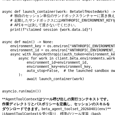
async
 def
 launch_container
(
work
: BetaSelfHostedWork) ->
    # 独自のセッション単位のサンドボックスランチャーに置き換
    # 起動したサンドボックスにはANTHROPIC_ENVIRONMENT_KE
    # APIキーは決して渡さないでください。
    print
(
f
"claimed session 
{
work.data.id
}
"
)
async
 def
 main
() -> 
None
:
    environment_key 
=
 os.environ[
"ANTHROPIC_ENVIRONMENT
    environment_id 
=
 os.environ[
"ANTHROPIC_ENVIRONMENT_
    async
 with
 AsyncAnthropic(
auth_token
=
environment_ke
        async
 for
 work 
in
 client.beta.environments.work
            environment_id
=
environment_id,
            environment_key
=
environment_key,
            auto_stop
=
False
,  
# the launched sandbox ow
        ):
            await
 launch_container(work)
asyncio.run(main())
**
はツール呼び出しの実行コンテキストです。
AgentToolContext
作業ディレクトリとパスポリシーを定義し、セッションのスキルを
ダウンロードできます。
**
beta_agent_toolset_20260401(env)
は
を受け取り、標準のツール実装（
、
AgentToolContext
bash