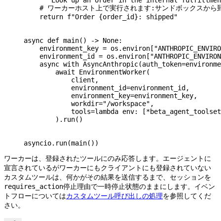
    """Look up an order in the internal fulfillmen
    # ワーカーホスト上で実行されます:サンドボックスか
    return
 f
"Order 
{
order_id
}
: shipped"
async
 def
 main
() -> 
None
:
    environment_key 
=
 os.environ[
"ANTHROPIC_ENVIRO
    environment_id 
=
 os.environ[
"ANTHROPIC_ENVIRON
    async
 with
 AsyncAnthropic(
auth_token
=
environme
        await
 EnvironmentWorker(
            client,
            environment_id
=
environment_id,
            environment_key
=
environment_key,
            workdir
=
"/workspace"
,
            tools
=
lambda
 env
: [
*
beta_agent_toolset
        ).run()
asyncio.run(main())
ワーカーは、登録されたツールにのみ応答します。エージェントに
宣言されているがワーカーにもクライアントにも登録されていない
カスタムツールは、何かがその結果を送信するまで、セッションを
停止理由で一時停止状態のままにします。イベン
requires_action
トフローについては
カスタムツール呼び出しの処理
を参照してくだ
さい。