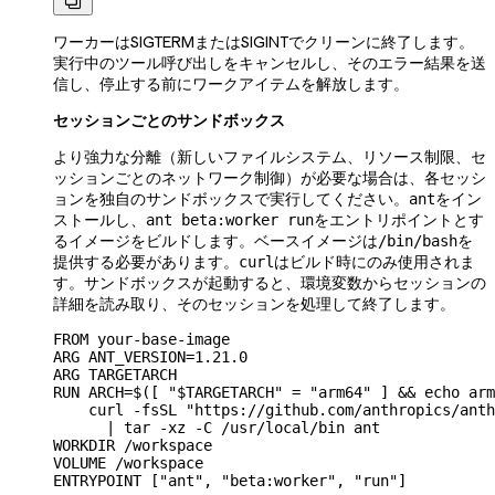

ワーカーはSIGTERMまたはSIGINTでクリーンに終了します。
実行中のツール呼び出しをキャンセルし、そのエラー結果を送
信し、停止する前にワークアイテムを解放します。
セッションごとのサンドボックス
より強力な分離（新しいファイルシステム、リソース制限、セ
ッションごとのネットワーク制御）が必要な場合は、各セッシ
ョンを独自のサンドボックスで実行してください。
をイン
ant
ストールし、
をエントリポイントとす
ant beta:worker run
るイメージをビルドします。ベースイメージは
を
/bin/bash
提供する必要があります。
はビルド時にのみ使用されま
curl
す。サンドボックスが起動すると、環境変数からセッションの
詳細を読み取り、そのセッションを処理して終了します。
FROM your-base-image

ARG ANT_VERSION=1.21.0

ARG TARGETARCH

RUN ARCH=$([ "$TARGETARCH" = "arm64" ] && echo arm
    curl -fsSL "https://github.com/anthropics/anth
      | tar -xz -C /usr/local/bin ant

WORKDIR /workspace

VOLUME /workspace

ENTRYPOINT ["ant", "beta:worker", "run"]