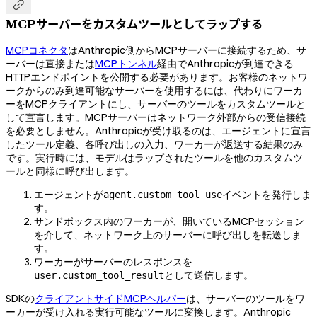

MCPサーバーをカスタムツールとしてラップする
MCPコネクタ
はAnthropic側からMCPサーバーに接続するため、サ
ーバーは直接または
MCPトンネル
経由でAnthropicが到達できる
HTTPエンドポイントを公開する必要があります。お客様のネットワ
ークからのみ到達可能なサーバーを使用するには、代わりにワーカ
ーをMCPクライアントにし、サーバーのツールをカスタムツールと
して宣言します。MCPサーバーはネットワーク外部からの受信接続
を必要としません。Anthropicが受け取るのは、エージェントに宣言
したツール定義、各呼び出しの入力、ワーカーが返送する結果のみ
です。実行時には、モデルはラップされたツールを他のカスタムツ
ールと同様に呼び出します。
エージェントが
イベントを発行しま
agent.custom_tool_use
す。
サンドボックス内のワーカーが、開いているMCPセッション
を介して、ネットワーク上のサーバーに呼び出しを転送しま
す。
ワーカーがサーバーのレスポンスを
として送信します。
user.custom_tool_result
SDKの
クライアントサイドMCPヘルパー
は、サーバーのツールをワ
ーカーが受け入れる実行可能なツールに変換します。Anthropic