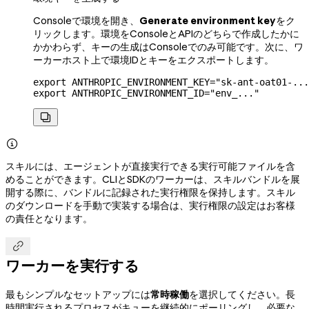
Consoleで環境を開き、
Generate environment key
をク
リックします。環境をConsoleとAPIのどちらで作成したかに
かかわらず、キーの生成はConsoleでのみ可能です。次に、ワ
ーカーホスト上で環境IDとキーをエクスポートします。
export
 ANTHROPIC_ENVIRONMENT_KEY
=
"sk-ant-oat01-...
export
 ANTHROPIC_ENVIRONMENT_ID
=
"env_..."


スキルには、エージェントが直接実行できる実行可能ファイルを含
めることができます。CLIとSDKのワーカーは、スキルバンドルを展
開する際に、バンドルに記録された実行権限を保持します。スキル
のダウンロードを手動で実装する場合は、実行権限の設定はお客様
の責任となります。

ワーカーを実行する
最もシンプルなセットアップには
常時稼働
を選択してください。長
時間実行されるプロセスがキューを継続的にポーリングし、必要な