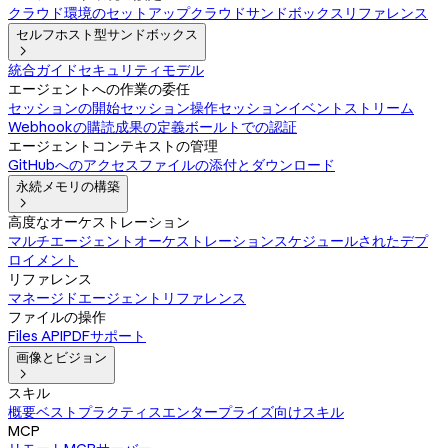
クラウド環境のセットアップ
クラウドサンドボックスリファレンス
セルフホスト型サンドボックス

統合ガイド
セキュリティモデル
エージェントへの作業の委任
セッションの開始
セッション操作
セッションイベントストリーム
Webhookの購読
成果の定義
ボールトでの認証
エージェントコンテキストの管理
GitHubへのアクセス
ファイルの添付とダウンロード
永続メモリの構築

高度なオーケストレーション
マルチエージェントオーケストレーション
スケジュールされたデプ
ロイメント
リファレンス
マネージドエージェントリファレンス
ファイルの操作
Files API
PDFサポート
画像とビジョン

スキル
概要
ベストプラクティス
エンタープライズ向けスキル
MCP