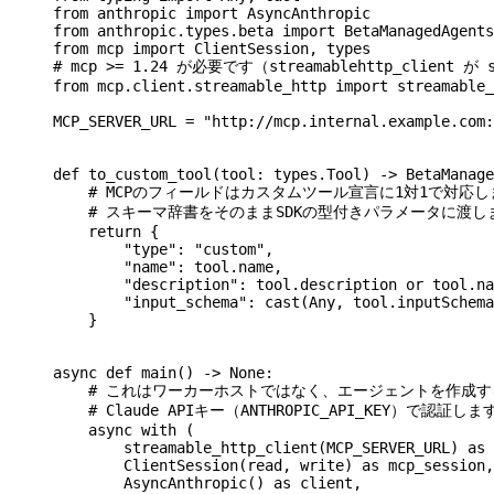
from
 anthropic 
import
 AsyncAnthropic
from
 anthropic.types.beta 
import
 BetaManagedAgents
from
 mcp 
import
 ClientSession, types
# mcp >= 1.24 が必要です（streamablehttp_client 
from
 mcp.client.streamable_http 
import
 streamable_
MCP_SERVER_URL
 =
 "http://mcp.internal.example.com:
def
 to_custom_tool
(
tool
: types.Tool) -> BetaManage
    # MCPのフィールドはカスタムツール宣言に1対1で対応しま
    # スキーマ辞書をそのままSDKの型付きパラメータに渡し
    return
 {
        "type"
: 
"custom"
,
        "name"
: tool.name,
        "description"
: tool.description 
or
 tool.na
        "input_schema"
: cast(Any, tool.inputSchema
    }
async
 def
 main
() -> 
None
:
    # これはワーカーホストではなく、エージェントを作成
    # Claude APIキー（ANTHROPIC_API_KEY）で認証しま
    async
 with
 (
        streamable_http_client(
MCP_SERVER_URL
) 
as
 
        ClientSession(read, write) 
as
 mcp_session,
        AsyncAnthropic() 
as
 client,