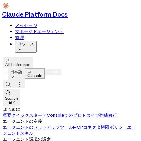
Claude Platform Docs
メッセージ
マネージドエージェント
管理
リソース


API reference

日本語
Log in
Console




Search
⌘K
はじめに
概要
クイックスタート
Consoleでのプロトタイプ作成
移行
エージェントの定義
エージェントのセットアップ
ツール
MCPコネクタ
権限ポリシー
エー
ジェントスキル
エージェント環境の設定