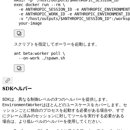
exec
 docker
 run
 --rm
 \
  -e
 ANTHROPIC_SESSION_ID
 -e
 ANTHROPIC_ENVIRONMENT
  -e
 ANTHROPIC_WORK_ID
 -e
 ANTHROPIC_ENVIRONMENT_ID
  -v
 "/host/outputs/
$ANTHROPIC_SESSION_ID
":/worksp
  your-image

スクリプトを指定してポーラーを起動します。
ant
 beta:worker
 poll
 \
  --on-work
 ./spawn.sh


SDKヘルパー
SDKは、異なる制御レベルの3つのヘルパーを提供します。
はほとんどのユースケースをカバーします。セ
EnvironmentWorker
ッションごとに独自のプロセスを起動する必要がある場合や、すで
にクレーム済みのセッションに対してツールを実行する必要がある
場合は、より低レベルのヘルパーを使用してください。