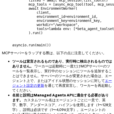
        listed 
=
 await
 mcp_session.list_tools()
        mcp_tools 
=
 [async_mcp_tool(tool, mcp_sess
        await
 EnvironmentWorker(
            client,
            environment_id
=
environment_id,
            environment_key
=
environment_key,
            workdir
=
"/workspace"
,
            tools
=
lambda
 env
: [
*
beta_agent_toolset
        ).run()
asyncio.run(main())
MCPサーバーをラップする際は、以下の点に注意してください。
ツールは宣言されるものであり、実行時に検出されるものでは
ありません。
ワーカーは起動時に一度だけMCPサーバーのツ
ールを一覧表示し、実行中のセッションにツールを追加するこ
とはできません。サーバーのツールが変更された場合は、エー
ジェント上で、またはアイドル状態のセッションに対して
エー
ジェント設定の更新
を通じて再度宣言し、ワーカーを再起動し
てください。
名前と説明はManaged Agents APIに適合する必要があり
ます。
カスタムツール名はエージェントごとに一意で、英
字、数字、アンダースコア、ハイフンを使用します（1〜128文
字）。説明は必須です（1〜4,096文字）。エージェントの