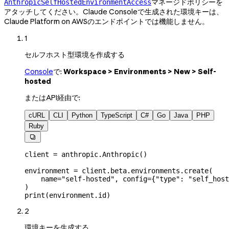
マネージドポリシーを
AnthropicSelfHostedEnvironmentAccess
アタッチしてください。Claude Consoleで生成された環境キーは、
Claude Platform on AWSのエンドポイントでは機能しません。
1
セルフホスト型環境を作成する
Console
で:
Workspace > Environments > New > Self-
hosted
またはAPI経由で:
cURL
CLI
Python
TypeScript
C#
Go
Java
PHP
Ruby

client 
=
 anthropic.Anthropic()
environment 
=
 client.beta.environments.create(
    name
=
"self-hosted"
, 
config
=
{
"type"
: 
"self_host
)
print
(environment.id)
2
環境キーを生成する