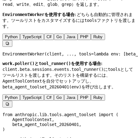
、
、
、
、
）を返します。
read
write
edit
glob
grep
を使用する場合:
どちらも自動的に管理されま
EnvironmentWorker
す。ツールリストをカスタマイズするには
ファクトリを渡しま
tools
す。
Python
TypeScript
C#
Go
Java
PHP
Ruby

EnvironmentWorker(client, 
...
, 
tools
=
lambda
 env
: [beta_
と
を使用する場合:
work.poller()
tool_runner()
に
として
client.beta.sessions.events.tool_runner()
tools
ツールリストを渡します。そのリストを構築するには、
を自分でセットアップし、
AgentToolContext
を呼び出します。
beta_agent_toolset_20260401(env)
Python
TypeScript
C#
Go
Java
PHP
Ruby

from
 anthropic.lib.tools.agent_toolset 
import
 (
    AgentToolContext,
    beta_agent_toolset_20260401,
)