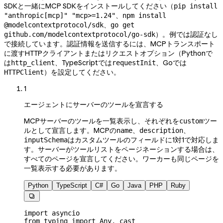
SDKと一緒にMCP SDKをインストールしてください（
pip install
、
"anthropic[mcp]" "mcp>=1.24"
npm install
、
@modelcontextprotocol/sdk
go get
）。例では認証なし
github.com/modelcontextprotocol/go-sdk
で接続しています。認証情報を送信するには、MCPトランスポート
に渡すHTTPクライアントまたはリクエストオプション（Pythonで
は
、TypeScriptでは
、Goでは
http_client
requestInit
）を設定してください。
HTTPClient
1
エージェントにサーバーのツールを宣言する
MCPサーバーのツールを一覧表示し、それぞれを
ツー
custom
ルとして宣言します。MCPの
、
、
name
description
はカスタムツールのフィールドに1対1で対応しま
inputSchema
す。サーバーがツールリストをページネーションする場合は、
すべてのページを宣言してください。ワーカーも同じページを
一覧表示する必要があります。
Python
TypeScript
C#
Go
Java
PHP
Ruby

import
 asyncio
from
 typing 
import
 Any, cast