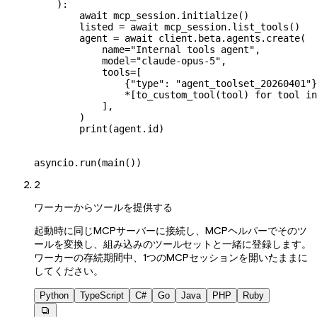
    ):
        await
 mcp_session.initialize()
        listed 
=
 await
 mcp_session.list_tools()
        agent 
=
 await
 client.beta.agents.create(
            name
=
"Internal tools agent"
,
            model
=
"claude-opus-5"
,
            tools
=
[
                {
"type"
: 
"agent_toolset_20260401"
}
                *
[to_custom_tool(tool) 
for
 tool 
in
            ],
        )
        print
(agent.id)
asyncio.run(main())
2
ワーカーからツールを提供する
起動時に同じMCPサーバーに接続し、MCPヘルパーでそのツ
ールを変換し、組み込みのツールセットと一緒に登録します。
ワーカーの存続期間中、1つのMCPセッションを開いたままに
してください。
Python
TypeScript
C#
Go
Java
PHP
Ruby
