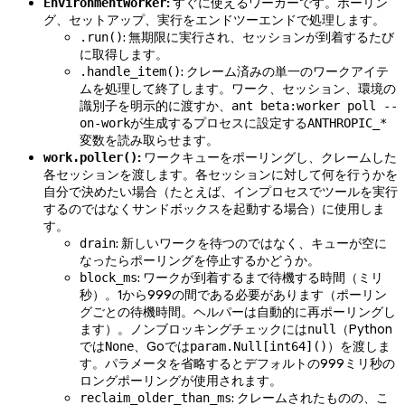
:
すぐに使えるワーカーです。ポーリン
EnvironmentWorker
グ、セットアップ、実行をエンドツーエンドで処理します。
: 無期限に実行され、セッションが到着するたび
.run()
に取得します。
: クレーム済みの単一のワークアイテ
.handle_item()
ムを処理して終了します。ワーク、セッション、環境の
識別子を明示的に渡すか、
ant beta:worker poll --
が生成するプロセスに設定する
on-work
ANTHROPIC_*
変数を読み取らせます。
:
ワークキューをポーリングし、クレームした
work.poller()
各セッションを渡します。各セッションに対して何を行うかを
自分で決めたい場合（たとえば、インプロセスでツールを実行
するのではなくサンドボックスを起動する場合）に使用しま
す。
: 新しいワークを待つのではなく、キューが空に
drain
なったらポーリングを停止するかどうか。
: ワークが到着するまで待機する時間（ミリ
block_ms
秒）。1から999の間である必要があります（ポーリン
グごとの待機時間。ヘルパーは自動的に再ポーリングし
ます）。ノンブロッキングチェックには
（Python
null
では
、Goでは
）を渡しま
None
param.Null[int64]()
す。パラメータを省略するとデフォルトの999ミリ秒の
ロングポーリングが使用されます。
: クレームされたものの、こ
reclaim_older_than_ms