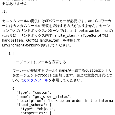
要はありません。

カスタムツールの提供にはSDKワーカーが必要です。
CLIワーカ
ant
ーにはカスタムツールの実装を登録する方法がありません。セッシ
ョンごとのサンドボックスパターンでは、
の
ant beta:worker run
代わりに、サンドボックス内で
（TypeScriptでは
handle_item()
、Goでは
）を使用して
handleItem
HandleItem
を実行してください。
EnvironmentWorker
1
エージェントにツールを宣言する
ワーカーが登録するツールと
が一致する
エントリ
name
custom
をエージェントの
に追加します。完全な宣言の形式につ
tools
いては
カスタムツール
を参照してください。
{
  "type"
: 
"custom"
,
  "name"
: 
"get_order_status"
,
  "description"
: 
"Look up an order in the internal
  "input_schema"
: {
    "type"
: 
"object"
,
    "properties"
: {