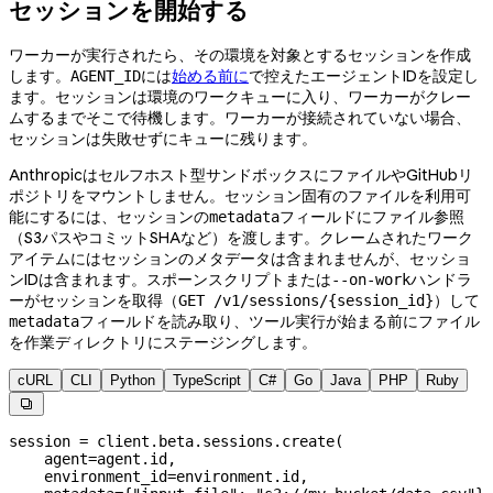
セッションを開始する
ワーカーが実行されたら、その環境を対象とするセッションを作成
します。
には
始める前に
で控えたエージェントIDを設定し
AGENT_ID
ます。セッションは環境のワークキューに入り、ワーカーがクレー
ムするまでそこで待機します。ワーカーが接続されていない場合、
セッションは失敗せずにキューに残ります。
Anthropicはセルフホスト型サンドボックスにファイルやGitHubリ
ポジトリをマウントしません。セッション固有のファイルを利用可
能にするには、セッションの
フィールドにファイル参照
metadata
（S3パスやコミットSHAなど）を渡します。クレームされたワーク
アイテムにはセッションのメタデータは含まれませんが、セッショ
ンIDは含まれます。スポーンスクリプトまたは
ハンドラ
--on-work
ーがセッションを取得（
）して
GET /v1/sessions/{session_id}
フィールドを読み取り、ツール実行が始まる前にファイル
metadata
を作業ディレクトリにステージングします。
cURL
CLI
Python
TypeScript
C#
Go
Java
PHP
Ruby

session 
=
 client.beta.sessions.create(
    agent
=
agent.id,
    environment_id
=
environment.id,