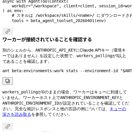
async
 with
 AgentToolContext(
    workdir
=
"/workspace"
, 
client
=
client, 
session_id
=
wor
) 
as
 env:
    # スキルは /workspace/skills/<name>/ にダウンロード
    tools 
=
 beta_agent_toolset_20260401(env)

ワーカーが接続されていることを確認する
別のシェルから、
にClaude APIキー（環境キ
ANTHROPIC_API_KEY
ーではありません）を設定した状態で、
が1以上
workers_polling
であることを確認します。
ant
 beta:environments:work
 stats
 --environment-id
 "
$ANT

が0のままの場合、ワーカーはキューに到達して
workers_polling
いません。ワーカーホスト上で
と
ANTHROPIC_ENVIRONMENT_KEY
が設定されていることを確認してくだ
ANTHROPIC_ENVIRONMENT_ID
さい。完全な統計レスポンスと他の言語の例については、
キューの
深さを読み取る
を参照してください。
