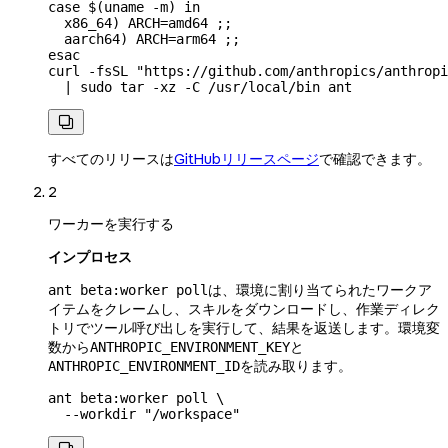
case
 $(
uname
 -m
) 
in
  x86_64
)
 ARCH
=
amd64
 ;;
  aarch64
)
 ARCH
=
arm64
 ;;
esac
curl
 -fsSL
 "https://github.com/anthropics/anthropi
  |
 sudo
 tar
 -xz
 -C
 /usr/local/bin
 ant

すべてのリリースは
GitHubリリースページ
で確認できます。
2
ワーカーを実行する
インプロセス
は、環境に割り当てられたワークア
ant beta:worker poll
イテムをクレームし、スキルをダウンロードし、作業ディレク
トリでツール呼び出しを実行して、結果を返送します。環境変
数から
と
ANTHROPIC_ENVIRONMENT_KEY
を読み取ります。
ANTHROPIC_ENVIRONMENT_ID
ant
 beta:worker
 poll
 \
  --workdir
 "/workspace"