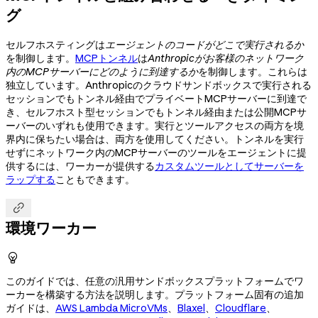
グ
セルフホスティングは
エージェントのコードがどこで実行されるか
を制御します。
MCPトンネル
は
Anthropicがお客様のネットワーク
内のMCPサーバーにどのように到達するか
を制御します。これらは
独立しています。Anthropicのクラウドサンドボックスで実行される
セッションでもトンネル経由でプライベートMCPサーバーに到達で
き、セルフホスト型セッションでもトンネル経由または公開MCPサ
ーバーのいずれも使用できます。実行とツールアクセスの両方を境
界内に保ちたい場合は、両方を使用してください。トンネルを実行
せずにネットワーク内のMCPサーバーのツールをエージェントに提
供するには、ワーカーが提供する
カスタムツールとしてサーバーを
ラップする
こともできます。

環境ワーカー

このガイドでは、任意の汎用サンドボックスプラットフォームでワ
ーカーを構築する方法を説明します。プラットフォーム固有の追加
ガイドは、
AWS Lambda MicroVMs
、
Blaxel
、
Cloudflare
、