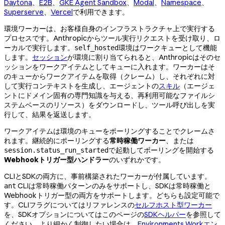
Daytona
、
E2B
、
GKE Agent Sandbox
、
Modal
、
Namespace
、
Superserve
、
Vercel
で利用できます。
環境ワーカーは、お客様自身のインフラストラクチャ上で実行する
プロセスです。Anthropicからツール実行リクエストを受け取り、ロ
ーカルで実行します。
環境はワークキューとして機能
self_hosted
します。
セッション
が環境に割り当てられると、Anthropicはそのセ
ッションをワークアイテムとしてキューに入れます。ワーカーはそ
のキューからワークアイテムを取得（クレーム）し、それぞれに対
して実行コンテキストを生成し、エージェントの
スキル
（エージェ
ントにドメイン固有の専門知識を与える、再利用可能なファイルシ
ステムベースのリソース）をダウンロードし、ツール呼び出しを実
行して、結果を返送します。
ワークアイテムは環境のキューをポーリングすることでクレームさ
れます。継続的にポーリングする
常時稼働ワーカー
、または
で起動してポーリングを開始する
session.status_run_started
Webhookトリガー型ハンドラー
のいずれかです。
CLIとSDKの両方に、事前構築されたワーカーが付属しています。
CLIは常時稼働パターンのみをサポートし、SDKは常時稼働と
ant
Webhookトリガー型の両方をサポートします。どちらも設定可能で
す。CLIフラグについてはリファレンスの
セルフホスト型ワーカー
を、SDKオプションについてはこのページの
SDKヘルパー
を参照して
ください。より細かく制御したい場合は、
Environments Workエン