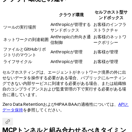
セルフホスト型サ
クラウド環境
ンドボックス
Anthropicが管理する
お客様のインフラ
ツールの実行場所
サンドボックス
ストラクチャ
Anthropicの外向き通
お客様のネットワ
ネットワークの到達範囲
信制御
ークポリシー
ファイルとGitHubリポ
Anthropicが管理
お客様が管理
ジトリのマウント
ライフサイクル
Anthropicが管理
お客様が管理
セルフホスティングは、エージェントがネットワーク境界の外に出
せないデータを操作する必要がある場合、パブリックにルーティン
グできない内部サービスに到達する必要がある場合、または組織独
自のコンプライアンスおよび監査管理の下で実行する必要がある場
合に適しています。
Zero Data RetentionおよびHIPAA BAAの適格性については、
APIと
データ保持
を参照してください。

MCPトンネルと組み合わせるべきタイミン