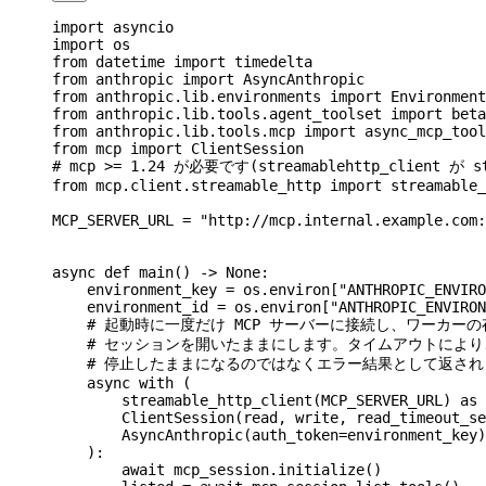
import
 asyncio
import
 os
from
 datetime 
import
 timedelta
from
 anthropic 
import
 AsyncAnthropic
from
 anthropic.lib.environments 
import
 Environment
from
 anthropic.lib.tools.agent_toolset 
import
 beta
from
 anthropic.lib.tools.mcp 
import
 async_mcp_tool
from
 mcp 
import
 ClientSession
# mcp >= 1.24 が必要です(streamablehttp_client が
from
 mcp.client.streamable_http 
import
 streamable_
MCP_SERVER_URL
 =
 "http://mcp.internal.example.com:
async
 def
 main
() -> 
None
:
    environment_key 
=
 os.environ[
"ANTHROPIC_ENVIRO
    environment_id 
=
 os.environ[
"ANTHROPIC_ENVIRON
    # 起動時に一度だけ MCP サーバーに接続し、ワーカー
    # セッションを開いたままにします。タイムアウトによ
    # 停止したままになるのではなくエラー結果として返さ
    async
 with
 (
        streamable_http_client(
MCP_SERVER_URL
) 
as
 
        ClientSession(read, write, 
read_timeout_se
        AsyncAnthropic(
auth_token
=
environment_key)
    ):
        await
 mcp_session.initialize()