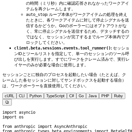
の時間（ミリ秒）内に確認応答されなかったワークアイ
テムを再クレームします。
: ループ本体がワークアイテムの処理を終え
auto_stop
たときに、各ワークアイテムに対して停止シグナルを送
信するかどうか。Goのポーラーにはオプトアウトがな
く、常に停止シグナルを送信するため、デタッチするの
ではなく、セッションが完了するまでループ本体内でブ
ロックしてください。
:
セッショ
client.beta.sessions.events.tool_runner()
ンIDとツールリストを指定して、単一のセッションのツール呼
び出しを実行します。すでにワークをクレーム済みで、実行レ
イヤーのみが必要な場合に使用します。
セッションごとに独自のプロセスを起動したい場合（たとえば、ク
レームした各セッションに対してサンドボックスを起動する場合）
は、ワークポーラーを直接使用してください。
cURL
CLI
Python
TypeScript
C#
Go
Java
PHP
Ruby

import
 asyncio
import
 os
from
 anthropic 
import
 AsyncAnthropic
from
 anthropic.types.beta.environments 
import
 BetaSelfH