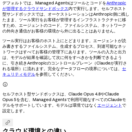
デフォルトでは、Managed Agentsはツールとコードを
Anthropic
が管理するクラウドサンドボックス
内で実行します。セルフホスト
型サンドボックスでは、オーケストレーションはAnthropic側に残し
たまま、ツール実行をお客様が管理するインフラストラクチャに移
すため、エージェントのコード、ファイルシステム、ネットワーク
の外向き通信がお客様の環境から外に出ることはありません。
ツール実行はお客様のホスト上にとどまります。エージェントが読
み書きするファイルシステム、生成するプロセス、到達可能なネッ
トワークはすべてお客様の管理下にあります。ツールの入力と出力
は、モデルが結果を確認して次に何をすべきかを判断できるよう
に、引き続きAnthropicのコントロールプレーン（Claudeが実行さ
れる場所）に流れます。完全なデータフローの境界については、
セ
キュリティモデル
を参照してください。

セルフホスト型サンドボックスは、Claude Opus 4.8やClaude
Opus 5を含む、Managed Agentsで利用可能なすべてのClaudeモ
デルをサポートしています。モデルは環境ではなく
エージェント
で
設定します。

クラウド環境との違い