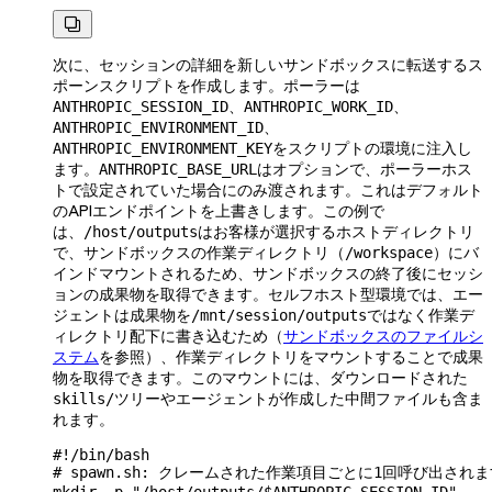

次に、セッションの詳細を新しいサンドボックスに転送するス
ポーンスクリプトを作成します。ポーラーは
、
、
ANTHROPIC_SESSION_ID
ANTHROPIC_WORK_ID
、
ANTHROPIC_ENVIRONMENT_ID
をスクリプトの環境に注入し
ANTHROPIC_ENVIRONMENT_KEY
ます。
はオプションで、ポーラーホス
ANTHROPIC_BASE_URL
トで設定されていた場合にのみ渡されます。これはデフォルト
のAPIエンドポイントを上書きします。この例で
は、
はお客様が選択するホストディレクトリ
/host/outputs
で、サンドボックスの作業ディレクトリ（
）にバ
/workspace
インドマウントされるため、サンドボックスの終了後にセッシ
ョンの成果物を取得できます。セルフホスト型環境では、エー
ジェントは成果物を
ではなく作業デ
/mnt/session/outputs
ィレクトリ配下に書き込むため（
サンドボックスのファイルシ
ステム
を参照）、作業ディレクトリをマウントすることで成果
物を取得できます。このマウントには、ダウンロードされた
ツリーやエージェントが作成した中間ファイルも含ま
skills/
れます。
#!/bin/bash
# spawn.sh: クレームされた作業項目ごとに1回呼び出され
mkdir
 -p
 "/host/outputs/
$ANTHROPIC_SESSION_ID
"