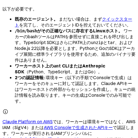
以下が必要です。
既存のエージェント。
まだない場合は、まず
クイックスター
ト
を完了し、そのエージェントIDを控えておいてください。
がその正確なパスに存在するLinuxホスト。
ワー
/bin/bash
カーのbashツールは
を参照せずに直接これを呼び出しま
PATH
す。TypeScript SDKはさらに
上の
と
、および
PATH
unzip
tar
Node.js 22以降を必要とします。PythonとGoのSDKはアーカ
イブ展開に標準ライブラリを使用するため、追加のバイナリ要
件はありません。
ワーカーホスト上の
CLIまたはAnthropic
ant
SDK
（Python、TypeScript、またはGo）。
2つの認証情報:
環境キー（以下の手順でConsoleで生成）は
ワーカーをそのキューに対して認証します。Claude APIキー
はワーカーホストの外部からセッションを作成し、キューの統
計情報を読み取ります。キーの生成はConsoleでのみ可能で
す。

Claude Platform on AWS
では、ワーカーは環境キーではなく、AWS
IAM（SigV4）または
AWS Consoleで生成されたAPIキー
で認証しま
す。ワーカーが実行されるIAMプリンシパルに