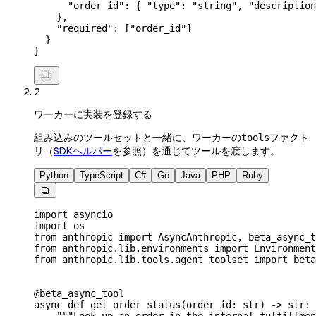
      "order_id"
: { 
"type"
: 
"string"
, 
"description
    },
    "required"
: [
"order_id"
]
  }
}

2
ワーカーに実装を登録する
組み込みのツールセットと一緒に、ワーカーの
ファクト
tools
リ（
SDKヘルパー
を参照）を通じてツールを渡します。
Python
TypeScript
C#
Go
Java
PHP
Ruby

import
 asyncio
import
 os
from
 anthropic 
import
 AsyncAnthropic, beta_async_t
from
 anthropic.lib.environments 
import
 Environment
from
 anthropic.lib.tools.agent_toolset 
import
 beta
@beta_async_tool
async
 def
 get_order_status
(
order_id
: 
str
) -> 
str
: