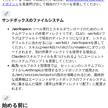
ドポイント
を直接呼び出して独自のワーカーを実装してください。

サンドボックスのファイルシステム
:
ツール実行とスキルダウンロードのためのシス
/workspace
テムデフォルトの作業ディレクトリです。CLIの
フ
--workdir
ラグはデフォルトで現在のディレクトリになります。システム
デフォルトに合わせるには
を渡して
--workdir /workspace
ください。スキルは
にダウンロ
<workdir>/skills/<name>/
ードされます。別の作業ディレクトリを使用する場合は、
Claudeがスキルファイルを見つけられるようにエージェント
のシステムプロンプトを更新してください。
出力:
セルフホスト型環境では、セッションのシステムプロン
プトからAnthropicが管理するサンドボックスで使用され
る
の指示が省略されるため、最終的
/mnt/session/outputs
な成果物はエージェントがサンドボックスのファイルシステム
内に書き込んだ場所（通常は作業ディレクトリ配下）に配置さ
れます。

始める前に