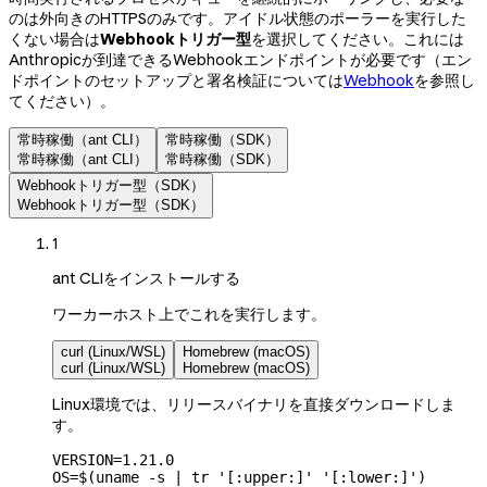
のは外向きのHTTPSのみです。アイドル状態のポーラーを実行した
くない場合は
Webhookトリガー型
を選択してください。これには
Anthropicが到達できるWebhookエンドポイントが必要です（エン
ドポイントのセットアップと署名検証については
Webhook
を参照し
てください）。
常時稼働（ant CLI）
常時稼働（SDK）
常時稼働（ant CLI）
常時稼働（SDK）
Webhookトリガー型（SDK）
Webhookトリガー型（SDK）
1
ant CLIをインストールする
ワーカーホスト上でこれを実行します。
curl (Linux/WSL)
Homebrew (macOS)
curl (Linux/WSL)
Homebrew (macOS)
Linux環境では、リリースバイナリを直接ダウンロードしま
す。
VERSION
=
1.21.0
OS
=
$(
uname
 -s
 |
 tr
 '[:upper:]'
 '[:lower:]'
)