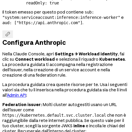
          readOnly
: 
true
Il token emesso per questo pod contiene
sub:
e
"system:serviceaccount:inference:inference-worker"
.
aud: ["https://api.anthropic.com"]

Configura Anthropic
Nella Claude Console, apri
Settings → Workload identity
, fai
clic su
Connect workload
e seleziona il riquadro
Kubernetes
.
La procedura guidata ti accompagna nella registrazione
dell'issuer, nella creazione di un service account e nella
creazione di una federation rule.
La procedura guidata crea queste risorse per te. Usa i seguenti
valori sia che tu li inserisca nella procedura guidata sia che li invii
all'
Admin API
:
Federation issuer:
Molti cluster autogestiti usano un URL
dell'issuer come
che non è
https://kubernetes.default.svc.cluster.local
raggiungibile dalla rete internet pubblica. Se questo vale per il
tuo cluster, scegli la sorgente JWKS
inline
e incolla le chiavi del
cluster. Recuperale dall'interno del cluster: