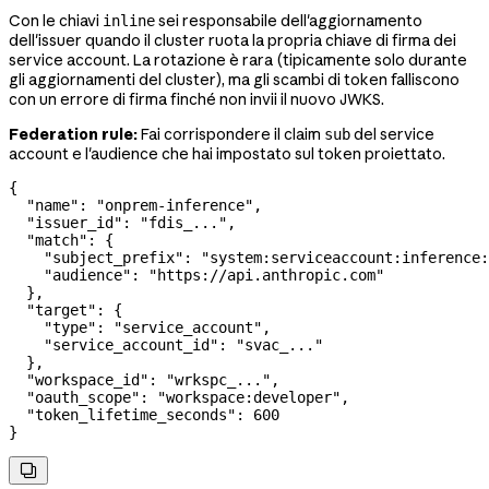
Con le chiavi
sei responsabile dell'aggiornamento
inline
dell'issuer quando il cluster ruota la propria chiave di firma dei
service account. La rotazione è rara (tipicamente solo durante
gli aggiornamenti del cluster), ma gli scambi di token falliscono
con un errore di firma finché non invii il nuovo JWKS.
Federation rule:
Fai corrispondere il claim
del service
sub
account e l'audience che hai impostato sul token proiettato.
{
  "name"
: 
"onprem-inference"
,
  "issuer_id"
: 
"fdis_..."
,
  "match"
: {
    "subject_prefix"
: 
"system:serviceaccount:inference:
    "audience"
: 
"https://api.anthropic.com"
  },
  "target"
: {
    "type"
: 
"service_account"
,
    "service_account_id"
: 
"svac_..."
  },
  "workspace_id"
: 
"wrkspc_..."
,
  "oauth_scope"
: 
"workspace:developer"
,
  "token_lifetime_seconds"
: 
600
}
