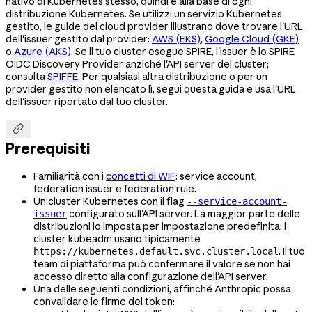
nativo di Kubernetes stesso, quindi è alla base di ogni
distribuzione Kubernetes. Se utilizzi un servizio Kubernetes
gestito, le guide dei cloud provider illustrano dove trovare l'URL
dell'issuer gestito dal provider:
AWS (EKS)
,
Google Cloud (GKE)
o
Azure (AKS)
. Se il tuo cluster esegue SPIRE, l'issuer è lo SPIRE
OIDC Discovery Provider anziché l'API server del cluster;
consulta
SPIFFE
. Per qualsiasi altra distribuzione o per un
provider gestito non elencato lì, segui questa guida e usa l'URL
dell'issuer riportato dal tuo cluster.

Prerequisiti
Familiarità con i
concetti di WIF
: service account,
federation issuer e federation rule.
Un cluster Kubernetes con il flag
--service-account-
configurato sull'API server. La maggior parte delle
issuer
distribuzioni lo imposta per impostazione predefinita; i
cluster kubeadm usano tipicamente
. Il tuo
https://kubernetes.default.svc.cluster.local
team di piattaforma può confermare il valore se non hai
accesso diretto alla configurazione dell'API server.
Una delle seguenti condizioni, affinché Anthropic possa
convalidare le firme dei token: