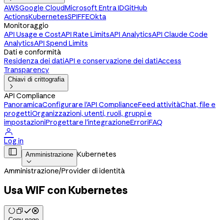
AWS
Google Cloud
Microsoft Entra ID
GitHub
Actions
Kubernetes
SPIFFE
Okta
Monitoraggio
API Usage e Cost
API Rate Limits
API Analytics
API Claude Code
Analytics
API Spend Limits
Dati e conformità
Residenza dei dati
API e conservazione dei dati
Access
Transparency
Chiavi di crittografia

API Compliance
Panoramica
Configurare l'API Compliance
Feed attività
Chat, file e
progetti
Organizzazioni, utenti, ruoli, gruppi e
impostazioni
Progettare l'integrazione
Errori
FAQ

Log in

Kubernetes
Amministrazione

Amministrazione
/
Provider di identità
Usa WIF con Kubernetes
Copy page