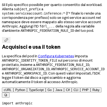
Sii il più specifico possibile per quanto consentito dal workload.
Allenta
a
subject_prefix
(l'
finale lo rende una
system:serviceaccount:inference:*
*
corrispondenza per prefisso) solo se ogni service account nel
namespace deve essere mappato allo stesso service account
Anthropic. Aggiungi l'ID
della regola alla variabile
fdrl_...
d'ambiente
del tuo pod.
ANTHROPIC_FEDERATION_RULE_ID

Acquisisci e usa il token
La specifica del pod in
Configura Kubernetes
imposta
sul percorso di mount
ANTHROPIC_IDENTITY_TOKEN_FILE
proiettato, insieme a
,
ANTHROPIC_FEDERATION_RULE_ID
,
ANTHROPIC_ORGANIZATION_ID
ANTHROPIC_SERVICE_ACCOUNT_ID
e
. Con questi valori impostati, l'SDK
ANTHROPIC_WORKSPACE_ID
legge il token dal disco a ogni scambio e aggiorna
automaticamente il token di accesso Anthropic.
cURL
Python
TypeScript
Go
Java
C#
CLI
PHP
Ruby

import
 anthropic