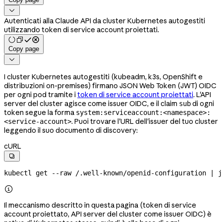

Autenticati alla Claude API da cluster Kubernetes autogestiti
utilizzando token di service account proiettati.
Copy page

I cluster Kubernetes autogestiti (kubeadm, k3s, OpenShift e
distribuzioni on-premises) firmano JSON Web Token (JWT) OIDC
per ogni pod tramite i
token di service account proiettati
. L'API
server del cluster agisce come issuer OIDC, e il claim
di ogni
sub
token segue la forma
system:serviceaccount:<namespace>:
. Puoi trovare l'URL dell'issuer del tuo cluster
<service-account>
leggendo il suo documento di discovery:
cURL

kubectl
 get
 --raw
 /.well-known/openid-configuration
 |
 j

Il meccanismo descritto in questa pagina (token di service
account proiettato, API server del cluster come issuer OIDC) è