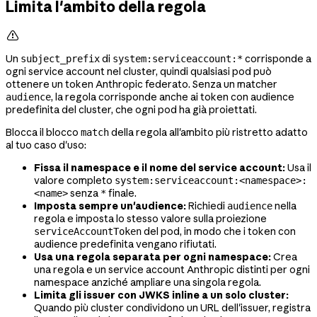
Limita l'ambito della regola

Un
di
corrisponde a
subject_prefix
system:serviceaccount:*
ogni service account nel cluster, quindi qualsiasi pod può
ottenere un token Anthropic federato. Senza un matcher
, la regola corrisponde anche ai token con audience
audience
predefinita del cluster, che ogni pod ha già proiettati.
Blocca il blocco
della regola all'ambito più ristretto adatto
match
al tuo caso d'uso:
Fissa il namespace e il nome del service account:
Usa il
valore completo
system:serviceaccount:<namespace>:
senza
finale.
<name>
*
Imposta sempre un'audience:
Richiedi
nella
audience
regola e imposta lo stesso valore sulla proiezione
del pod, in modo che i token con
serviceAccountToken
audience predefinita vengano rifiutati.
Usa una regola separata per ogni namespace:
Crea
una regola e un service account Anthropic distinti per ogni
namespace anziché ampliare una singola regola.
Limita gli issuer con JWKS inline a un solo cluster:
Quando più cluster condividono un URL dell'issuer, registra