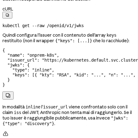
cURL

kubectl
 get
 --raw
 /openid/v1/jwks
Quindi configura l'issuer con il contenuto dell'array
keys
restituito (non il wrapper
che lo racchiude):
{"keys": [...]}
{
  "name"
: 
"onprem-k8s"
,
  "issuer_url"
: 
"https://kubernetes.default.svc.cluster
  "jwks"
: {
    "type"
: 
"inline"
,
    "keys"
: [{ 
"kty"
: 
"RSA"
, 
"kid"
: 
"..."
, 
"n"
: 
"..."
, 
  }
}

In modalità
l'
viene confrontato solo con il
inline
issuer_url
claim
del JWT; Anthropic non tenta mai di raggiungerlo. Se il
iss
tuo issuer è raggiungibile pubblicamente, usa invece
"jwks":
.
{"type": "discovery"}
