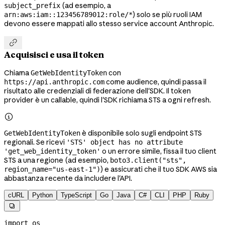
(ad esempio, a
subject_prefix
) solo se più ruoli IAM
arn:aws:iam::123456789012:role/*
devono essere mappati allo stesso service account Anthropic.

Acquisisci e usa il token
Chiama
con
GetWebIdentityToken
come audience, quindi passa il
https://api.anthropic.com
risultato alle credenziali di federazione dell'SDK. Il token
provider è un callable, quindi l'SDK richiama STS a ogni refresh.

è disponibile solo sugli endpoint STS
GetWebIdentityToken
regionali. Se ricevi
'STS' object has no attribute
o un errore simile, fissa il tuo client
'get_web_identity_token'
STS a una regione (ad esempio,
boto3.client("sts",
) e assicurati che il tuo SDK AWS sia
region_name="us-east-1")
abbastanza recente da includere l'API.
cURL
Python
TypeScript
Go
Java
C#
CLI
PHP
Ruby

import
 os