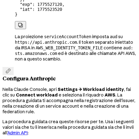
  "exp"
: 
1775527120
,
  "iat"
: 
1775523520
}

La proiezione
imposta
su
serviceAccountToken
aud
. Il token separato iniettato
https://api.anthropic.com
da IRSA in
contiene
AWS_WEB_IDENTITY_TOKEN_FILE
aud:
ed è destinato alle chiamate API AWS,
sts.amazonaws.com
non a questo scambio.

Configura Anthropic
Nella Claude Console, apri
Settings → Workload identity
, fai
clic su
Connect workload
e seleziona il riquadro
AWS
. La
procedura guidata ti accompagna nella registrazione dell'issuer,
nella creazione di un service account e nella creazione di una
federation rule.
La procedura guidata crea queste risorse per te. Usa i seguenti
valori sia che tu li inserisca nella procedura guidata sia che li invii
all'
Admin API
: