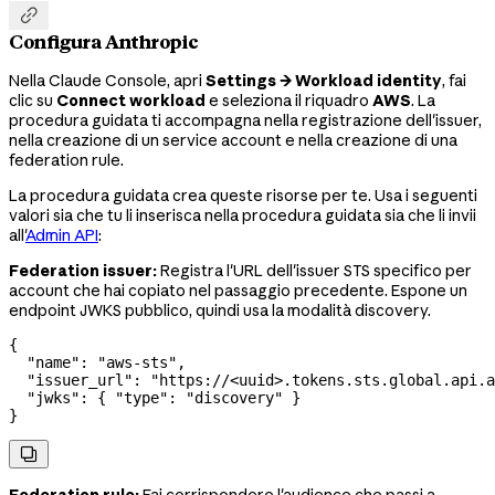

Configura Anthropic
Nella Claude Console, apri
Settings → Workload identity
, fai
clic su
Connect workload
e seleziona il riquadro
AWS
. La
procedura guidata ti accompagna nella registrazione dell'issuer,
nella creazione di un service account e nella creazione di una
federation rule.
La procedura guidata crea queste risorse per te. Usa i seguenti
valori sia che tu li inserisca nella procedura guidata sia che li invii
all'
Admin API
:
Federation issuer:
Registra l'URL dell'issuer STS specifico per
account che hai copiato nel passaggio precedente. Espone un
endpoint JWKS pubblico, quindi usa la modalità discovery.
{
  "name"
: 
"aws-sts"
,
  "issuer_url"
: 
"https://<uuid>.tokens.sts.global.api.a
  "jwks"
: { 
"type"
: 
"discovery"
 }
}
