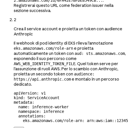
.
2.amazonaws.com/id/6FA42E7BFDE8549CB...
Registrerai questo URL come federation issuer nella
sezione successiva.
2
Crea il service account e proietta un token con audience
Anthropic
Il webhook di pod identity di EKS rileva l'annotazione
e proietta
eks.amazonaws.com/role-arn
automaticamente un token con
,
aud: sts.amazonaws.com
esponendo il suo percorso come
. Quel token serve per
AWS_WEB_IDENTITY_TOKEN_FILE
l'assunzione di ruoli AWS. Per lo scambio con Anthropic,
proietta un secondo token con
audience:
e montalo in un percorso
https://api.anthropic.com
dedicato.
apiVersion
: 
v1
kind
: 
ServiceAccount
metadata
:
  name
: 
inference-worker
  namespace
: 
inference
  annotations
:
    eks.amazonaws.com/role-arn
: 
arn:aws:iam::12345