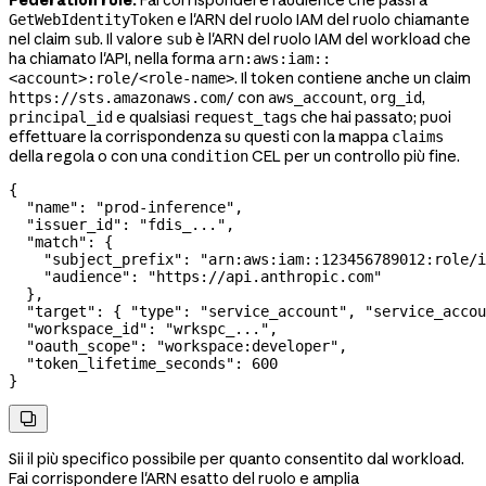
Federation rule:
Fai corrispondere l'audience che passi a
e l'ARN del ruolo IAM del ruolo chiamante
GetWebIdentityToken
nel claim
. Il valore
è l'ARN del ruolo IAM del workload che
sub
sub
ha chiamato l'API, nella forma
arn:aws:iam::
. Il token contiene anche un claim
<account>:role/<role-name>
con
,
,
https://sts.amazonaws.com/
aws_account
org_id
e qualsiasi
che hai passato; puoi
principal_id
request_tags
effettuare la corrispondenza su questi con la mappa
claims
della regola o con una
CEL per un controllo più fine.
condition
{
  "name"
: 
"prod-inference"
,
  "issuer_id"
: 
"fdis_..."
,
  "match"
: {
    "subject_prefix"
: 
"arn:aws:iam::123456789012:role/i
    "audience"
: 
"https://api.anthropic.com"
  },
  "target"
: { 
"type"
: 
"service_account"
, 
"service_accou
  "workspace_id"
: 
"wrkspc_..."
,
  "oauth_scope"
: 
"workspace:developer"
,
  "token_lifetime_seconds"
: 
600
}

Sii il più specifico possibile per quanto consentito dal workload.
Fai corrispondere l'ARN esatto del ruolo e amplia