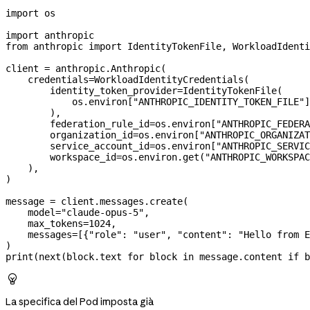
import
 os
import
 anthropic
from
 anthropic 
import
 IdentityTokenFile, WorkloadIdenti
client 
=
 anthropic.Anthropic(
    credentials
=
WorkloadIdentityCredentials(
        identity_token_provider
=
IdentityTokenFile(
            os.environ[
"ANTHROPIC_IDENTITY_TOKEN_FILE"
]
        ),
        federation_rule_id
=
os.environ[
"ANTHROPIC_FEDERA
        organization_id
=
os.environ[
"ANTHROPIC_ORGANIZAT
        service_account_id
=
os.environ[
"ANTHROPIC_SERVIC
        workspace_id
=
os.environ.get(
"ANTHROPIC_WORKSPAC
    ),
)
message 
=
 client.messages.create(
    model
=
"claude-opus-5"
,
    max_tokens
=
1024
,
    messages
=
[{
"role"
: 
"user"
, 
"content"
: 
"Hello from E
)
print
(
next
(block.text 
for
 block 
in
 message.content 
if
 b

La specifica del Pod imposta già