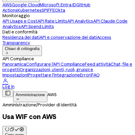
AWS
Google Cloud
Microsoft Entra ID
GitHub
Actions
Kubernetes
SPIFFE
Okta
Monitoraggio
API Usage e Cost
API Rate Limits
API Analytics
API Claude Code
Analytics
API Spend Limits
Dati e conformità
Residenza dei dati
API e conservazione dei dati
Access
Transparency
Chiavi di crittografia

API Compliance
Panoramica
Configurare l'API Compliance
Feed attività
Chat, file e
progetti
Organizzazioni, utenti, ruoli, gruppi e
impostazioni
Progettare l'integrazione
Errori
FAQ

Log in

AWS
Amministrazione

Amministrazione
/
Provider di identità
Usa WIF con AWS
Copy page