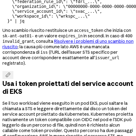
    \"
federation_rule_id
\"
: 
\"
fdrl_...
\"
,
    \"
organization_id
\"
: 
\"
00000000-0000-0000-0000-0000
    \"
service_account_id
\"
: 
\"
svac_...
\"
,
    \"
workspace_id
\"
: 
\"
wrkspc_...
\"
  }"
 |
 jq
Uno scambio riuscito restituisce un
che inizia con
access_token
e un valore
in secondi. In caso di
sk-ant-oat01-
expires_in
400
, consulta
Risolvere i problemi di uno scambio non
invalid_grant
riuscito
; la causa più comune lato AWS è una mancata
corrispondenza di
(l'URL dell'issuer STS specifico per
iss
account deve corrispondere esattamente all'
issuer_url
registrato).

Usa i token proiettati del service account
di EKS
Se il tuo workload viene eseguito in un pod EKS, puoi saltare la
chiamata a STS e leggere direttamente dal disco un token del
service account proiettato da Kubernetes. Kubernetes proietta
nativamente un token compatibile con OIDC nel pod e l'SDK può
leggerlo da un percorso di file, quindi non è richiesto alcun
callable come token provider. Questo percorso ha due passaggi