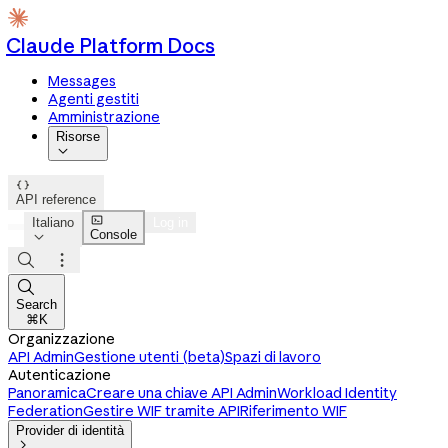
Claude Platform Docs
Messages
Agenti gestiti
Amministrazione
Risorse


API reference

Italiano
Log in
Console




Search
⌘K
Organizzazione
API Admin
Gestione utenti (beta)
Spazi di lavoro
Autenticazione
Panoramica
Creare una chiave API Admin
Workload Identity
Federation
Gestire WIF tramite API
Riferimento WIF
Provider di identità
