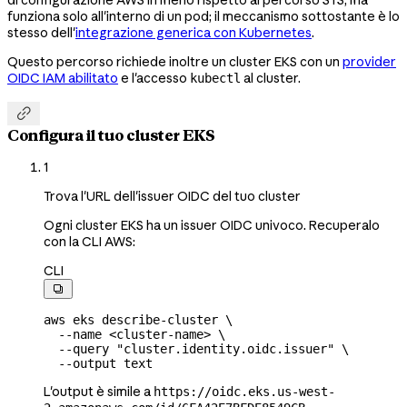
di configurazione AWS in meno rispetto al percorso STS, ma
funziona solo all'interno di un pod; il meccanismo sottostante è lo
stesso dell'
integrazione generica con Kubernetes
.
Questo percorso richiede inoltre un cluster EKS con un
provider
OIDC IAM abilitato
e l'accesso
al cluster.
kubectl

Configura il tuo cluster EKS
1
Trova l'URL dell'issuer OIDC del tuo cluster
Ogni cluster EKS ha un issuer OIDC univoco. Recuperalo
con la CLI AWS:
CLI

aws
 eks
 describe-cluster
 \
  --name
 <
cluster-nam
e
>
 \
  --query
 "cluster.identity.oidc.issuer"
 \
  --output
 text
L'output è simile a
https://oidc.eks.us-west-