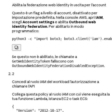
Abilita la federazione web identity in uscita per l'account
Questo è un flag a livello di account, disattivato per
impostazione predefinita. Nella console AWS, apri
IAM
,
scegli
Account settings
e abilita
Outbound web
identity federation
. Per abilitarlo in modo
programmatico:
python3
 -c
 "import boto3; boto3.client('iam').enab

Se questo non è abilitato, le chiamate a
falliscono con
GetWebIdentityToken
.
OutboundWebIdentityFederationDisabledException
2
Concedi al ruolo IAM del workload l'autorizzazione a
chiamare l'API
Collega questa policy al ruolo IAM con cui viene eseguita la
tua funzione Lambda, istanza EC2 o task ECS:
{
  "Version"
: 
"2012-10-17"
,