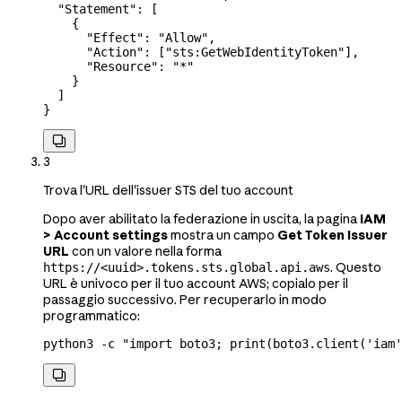
  "Statement"
: [
    {
      "Effect"
: 
"Allow"
,
      "Action"
: [
"sts:GetWebIdentityToken"
],
      "Resource"
: 
"*"
    }
  ]
}

3
Trova l'URL dell'issuer STS del tuo account
Dopo aver abilitato la federazione in uscita, la pagina
IAM
> Account settings
mostra un campo
Get Token Issuer
URL
con un valore nella forma
. Questo
https://<uuid>.tokens.sts.global.api.aws
URL è univoco per il tuo account AWS; copialo per il
passaggio successivo. Per recuperarlo in modo
programmatico:
python3
 -c
 "import boto3; print(boto3.client('iam'
