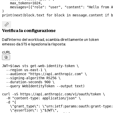
    max_tokens
=
1024
,
    messages
=
[{
"role"
: 
"user"
, 
"content"
: 
"Hello from A
)
print
(
next
(block.text 
for
 block 
in
 message.content 
if
 b

Verifica la configurazione
Dall'interno del workload, scambia direttamente un token
emesso da STS e ispeziona la risposta:
cURL

JWT
=
$(
aws
 sts
 get-web-identity-token
 \
  --region
 us-east-1
 \
  --audience
 "https://api.anthropic.com"
 \
  --signing-algorithm
 RS256
 \
  --duration-seconds
 900
 \
  --query
 WebIdentityToken
 --output
 text
)
curl
 -sS
 https://api.anthropic.com/v1/oauth/token
 \
  -H
 "content-type: application/json"
 \
  -d
 "{
    \"
grant_type
\"
: 
\"
urn:ietf:params:oauth:grant-type:
    \"
assertion
\"
: 
\"
$JWT
\"
,