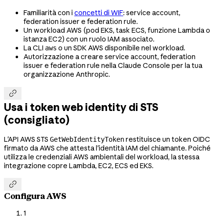
Familiarità con i
concetti di WIF
: service account,
federation issuer e federation rule.
Un workload AWS (pod EKS, task ECS, funzione Lambda o
istanza EC2) con un ruolo IAM associato.
La CLI
o un SDK AWS disponibile nel workload.
aws
Autorizzazione a creare service account, federation
issuer e federation rule nella Claude Console per la tua
organizzazione Anthropic.

Usa i token web identity di STS
(consigliato)
L'API AWS STS
restituisce un token OIDC
GetWebIdentityToken
firmato da AWS che attesta l'identità IAM del chiamante. Poiché
utilizza le credenziali AWS ambientali del workload, la stessa
integrazione copre Lambda, EC2, ECS ed EKS.

Configura AWS
1