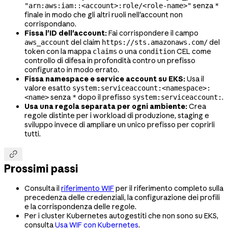
senza
"arn:aws:iam::<account>:role/<role-name>"
*
finale in modo che gli altri ruoli nell'account non
corrispondano.
Fissa l'ID dell'account:
Fai corrispondere il campo
del claim
del
aws_account
https://sts.amazonaws.com/
token con la mappa
o una
CEL come
claims
condition
controllo di difesa in profondità contro un prefisso
configurato in modo errato.
Fissa namespace e service account su EKS:
Usa il
valore esatto
system:serviceaccount:<namespace>:
senza
dopo il prefisso
.
<name>
*
system:serviceaccount:
Usa una regola separata per ogni ambiente:
Crea
regole distinte per i workload di produzione, staging e
sviluppo invece di ampliare un unico prefisso per coprirli
tutti.

Prossimi passi
Consulta il
riferimento WIF
per il riferimento completo sulla
precedenza delle credenziali, la configurazione dei profili
e la corrispondenza delle regole.
Per i cluster Kubernetes autogestiti che non sono su EKS,
consulta
Usa WIF con Kubernetes
.