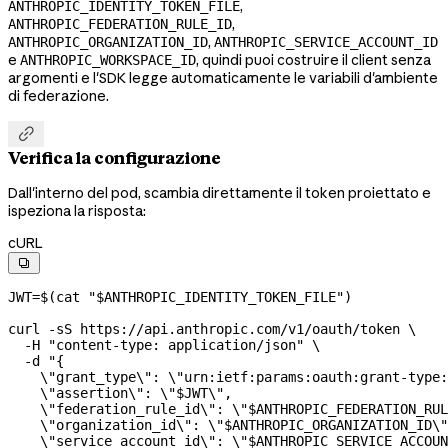
,
ANTHROPIC_IDENTITY_TOKEN_FILE
,
ANTHROPIC_FEDERATION_RULE_ID
,
ANTHROPIC_ORGANIZATION_ID
ANTHROPIC_SERVICE_ACCOUNT_ID
e
, quindi puoi costruire il client senza
ANTHROPIC_WORKSPACE_ID
argomenti e l'SDK legge automaticamente le variabili d'ambiente
di federazione.

Verifica la configurazione
Dall'interno del pod, scambia direttamente il token proiettato e
ispeziona la risposta:
cURL

JWT
=
$(
cat
 "
$ANTHROPIC_IDENTITY_TOKEN_FILE
"
)
curl
 -sS
 https://api.anthropic.com/v1/oauth/token
 \
  -H
 "content-type: application/json"
 \
  -d
 "{
    \"
grant_type
\"
: 
\"
urn:ietf:params:oauth:grant-type:
    \"
assertion
\"
: 
\"
$JWT
\"
,
    \"
federation_rule_id
\"
: 
\"
$ANTHROPIC_FEDERATION_RUL
    \"
organization_id
\"
: 
\"
$ANTHROPIC_ORGANIZATION_ID
\"
    \"
service_account_id
\"
: 
\"
$ANTHROPIC_SERVICE_ACCOUN