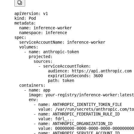

apiVersion
: 
v1
kind
: 
Pod
metadata
:
  name
: 
inference-worker
  namespace
: 
inference
spec
:
  serviceAccountName
: 
inference-worker
  volumes
:
    - 
name
: 
anthropic-token
      projected
:
        sources
:
          - 
serviceAccountToken
:
              audience
: 
https://api.anthropic.com
              expirationSeconds
: 
3600
              path
: 
token
  containers
:
    - 
name
: 
app
      image
: 
your-registry/inference-worker:latest
      env
:
        - 
name
: 
ANTHROPIC_IDENTITY_TOKEN_FILE
          value
: 
/var/run/secrets/anthropic.com/to
        - 
name
: 
ANTHROPIC_FEDERATION_RULE_ID
          value
: 
fdrl_...
        - 
name
: 
ANTHROPIC_ORGANIZATION_ID
          value
: 
00000000-0000-0000-0000-000000000
        - 
name
: 
ANTHROPIC_SERVICE_ACCOUNT_ID