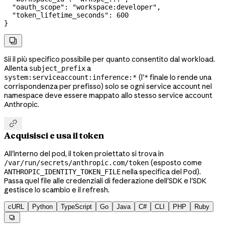
  "oauth_scope"
: 
"workspace:developer"
,
  "token_lifetime_seconds"
: 
600
}

Sii il più specifico possibile per quanto consentito dal workload.
Allenta
a
subject_prefix
(l'
finale lo rende una
system:serviceaccount:inference:*
*
corrispondenza per prefisso) solo se ogni service account nel
namespace deve essere mappato allo stesso service account
Anthropic.

Acquisisci e usa il token
All'interno del pod, il token proiettato si trova in
(esposto come
/var/run/secrets/anthropic.com/token
nella specifica del Pod).
ANTHROPIC_IDENTITY_TOKEN_FILE
Passa quel file alle credenziali di federazione dell'SDK e l'SDK
gestisce lo scambio e il refresh.
cURL
Python
TypeScript
Go
Java
C#
CLI
PHP
Ruby
