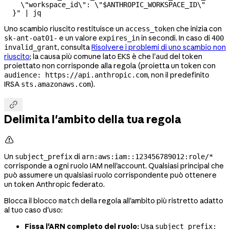
    \"
workspace_id
\"
: 
\"
$ANTHROPIC_WORKSPACE_ID
\"
  }"
 |
 jq
Uno scambio riuscito restituisce un
che inizia con
access_token
e un valore
in secondi. In caso di
sk-ant-oat01-
expires_in
400
, consulta
Risolvere i problemi di uno scambio non
invalid_grant
riuscito
; la causa più comune lato EKS è che l'
del token
aud
proiettato non corrisponde alla regola (proietta un token con
, non il predefinito
audience: https://api.anthropic.com
IRSA
).
sts.amazonaws.com

Delimita l'ambito della tua regola

Un
di
subject_prefix
arn:aws:iam::123456789012:role/*
corrisponde a ogni ruolo IAM nell'account. Qualsiasi principal che
può assumere un qualsiasi ruolo corrispondente può ottenere
un token Anthropic federato.
Blocca il blocco
della regola all'ambito più ristretto adatto
match
al tuo caso d'uso:
Fissa l'ARN completo del ruolo:
Usa
subject_prefix: