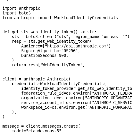
import
 anthropic
import
 boto3
from
 anthropic 
import
 WorkloadIdentityCredentials
def
 get_sts_web_identity_token
() -> 
str
:
    sts 
=
 boto3.client(
"sts"
, 
region_name
=
"us-east-1"
)
    resp 
=
 sts.get_web_identity_token(
        Audience
=
[
"https://api.anthropic.com"
],
        SigningAlgorithm
=
"RS256"
,
        DurationSeconds
=
900
,
    )
    return
 resp[
"WebIdentityToken"
]
client 
=
 anthropic.Anthropic(
    credentials
=
WorkloadIdentityCredentials(
        identity_token_provider
=
get_sts_web_identity_to
        federation_rule_id
=
os.environ[
"ANTHROPIC_FEDERA
        organization_id
=
os.environ[
"ANTHROPIC_ORGANIZAT
        service_account_id
=
os.environ[
"ANTHROPIC_SERVIC
        workspace_id
=
os.environ.get(
"ANTHROPIC_WORKSPAC
    ),
)
message 
=
 client.messages.create(
    model
=
"claude-opus-5"
,