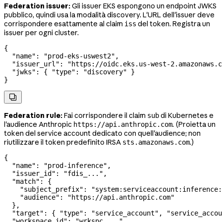
Federation issuer:
Gli issuer EKS espongono un endpoint JWKS
pubblico, quindi usa la modalità discovery. L'URL dell'issuer deve
corrispondere esattamente al claim
del token. Registra un
iss
issuer per ogni cluster.
{
  "name"
: 
"prod-eks-uswest2"
,
  "issuer_url"
: 
"https://oidc.eks.us-west-2.amazonaws.c
  "jwks"
: { 
"type"
: 
"discovery"
 }
}

Federation rule:
Fai corrispondere il claim
di Kubernetes e
sub
l'audience Anthropic
. (Proietta un
https://api.anthropic.com
token del service account dedicato con quell'audience; non
riutilizzare il token predefinito IRSA
.)
sts.amazonaws.com
{
  "name"
: 
"prod-inference"
,
  "issuer_id"
: 
"fdis_..."
,
  "match"
: {
    "subject_prefix"
: 
"system:serviceaccount:inference:
    "audience"
: 
"https://api.anthropic.com"
  },
  "target"
: { 
"type"
: 
"service_account"
, 
"service_accou
  "workspace_id"
: 
"wrkspc_..."
,