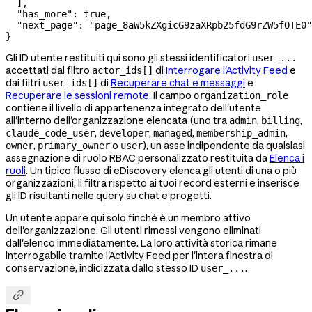
  ],
  "has_more"
: 
true
,
  "next_page"
: 
"page_8aW5kZXgicG9zaXRpb25fdG9rZW5fOTE0"
}
Gli ID utente restituiti qui sono gli stessi identificatori
user_...
accettati dal filtro
di
Interrogare l'Activity Feed
e
actor_ids[]
dai filtri
di
Recuperare chat e messaggi
e
user_ids[]
Recuperare le sessioni remote
. Il campo
organization_role
contiene il livello di appartenenza integrato dell'utente
all'interno dell'organizzazione elencata (uno tra
,
,
admin
billing
,
,
,
,
claude_code_user
developer
managed
membership_admin
,
o
), un asse indipendente da qualsiasi
owner
primary_owner
user
assegnazione di ruolo RBAC personalizzato restituita da
Elenca i
ruoli
. Un tipico flusso di eDiscovery elenca gli utenti di una o più
organizzazioni, li filtra rispetto ai tuoi record esterni e inserisce
gli ID risultanti nelle query su chat e progetti.
Un utente appare qui solo finché è un membro attivo
dell'organizzazione. Gli utenti rimossi vengono eliminati
dall'elenco immediatamente. La loro attività storica rimane
interrogabile tramite l'Activity Feed per l'intera finestra di
conservazione, indicizzata dallo stesso ID
.
user_...
