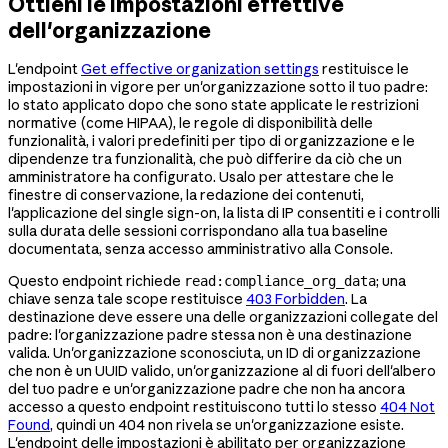
Ottieni le impostazioni effettive
dell'organizzazione
L'endpoint
Get effective organization settings
restituisce le
impostazioni in vigore per un'organizzazione sotto il tuo padre:
lo stato applicato dopo che sono state applicate le restrizioni
normative (come HIPAA), le regole di disponibilità delle
funzionalità, i valori predefiniti per tipo di organizzazione e le
dipendenze tra funzionalità, che può differire da ciò che un
amministratore ha configurato. Usalo per attestare che le
finestre di conservazione, la redazione dei contenuti,
l'applicazione del single sign-on, la lista di IP consentiti e i controlli
sulla durata delle sessioni corrispondano alla tua baseline
documentata, senza accesso amministrativo alla Console.
Questo endpoint richiede
; una
read:compliance_org_data
chiave senza tale scope restituisce
403 Forbidden
. La
destinazione deve essere una delle organizzazioni collegate del
padre: l'organizzazione padre stessa non è una destinazione
valida. Un'organizzazione sconosciuta, un ID di organizzazione
che non è un UUID valido, un'organizzazione al di fuori dell'albero
del tuo padre e un'organizzazione padre che non ha ancora
accesso a questo endpoint restituiscono tutti lo stesso
404 Not
Found
, quindi un 404 non rivela se un'organizzazione esiste.
L'endpoint delle impostazioni è abilitato per organizzazione