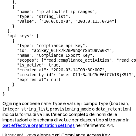
    },
    {
      "name"
: 
"ip_allowlist_ip_ranges"
,
      "type"
: 
"string_list"
,
      "value"
: [
"10.0.0.0/8"
, 
"203.0.113.0/24"
]
    }
  ],
  "api_keys"
: [
    {
      "type"
: 
"compliance_api_key"
,
      "id"
: 
"apikey_01Hx7k2mP9nQ4rS6tU8vW0xY"
,
      "name"
: 
"Compliance Export Key"
,
      "scopes"
: [
"read:compliance_activities"
, 
"read:co
      "is_active"
: 
true
,
      "created_at"
: 
"2026-03-14T09:30:00Z"
,
      "created_by_id"
: 
"user_01Jz3a4bC5dE6fG7hI8jK9lM"
,
      "expires_at"
: 
null
    }
  ]
}
Ogni riga contiene
,
e
; il campo
(
,
name
type
value
type
boolean
,
,
o
)
integer
string_list
provisioning_mode
data_retention
indica la forma di
. L'elenco completo dei nomi delle
value
impostazioni e lo schema di
per ciascun tipo si trovano in
value
Get effective organization settings
nel riferimento API.
L'array
elenca ogni Compliance Access Key
api_keys