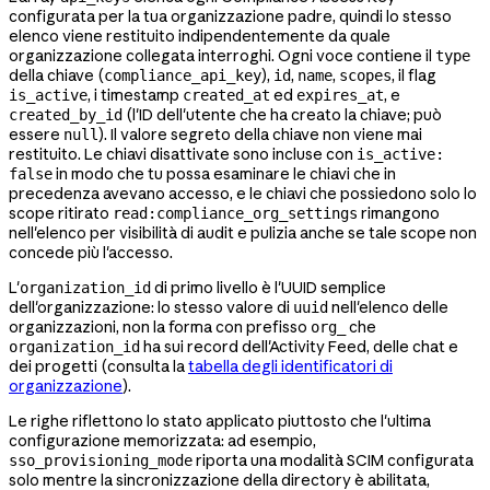
configurata per la tua organizzazione padre, quindi lo stesso
elenco viene restituito indipendentemente da quale
organizzazione collegata interroghi. Ogni voce contiene il
type
della chiave (
),
,
,
, il flag
compliance_api_key
id
name
scopes
, i timestamp
ed
, e
is_active
created_at
expires_at
(l'ID dell'utente che ha creato la chiave; può
created_by_id
essere
). Il valore segreto della chiave non viene mai
null
restituito. Le chiavi disattivate sono incluse con
is_active:
in modo che tu possa esaminare le chiavi che in
false
precedenza avevano accesso, e le chiavi che possiedono solo lo
scope ritirato
rimangono
read:compliance_org_settings
nell'elenco per visibilità di audit e pulizia anche se tale scope non
concede più l'accesso.
L'
di primo livello è l'UUID semplice
organization_id
dell'organizzazione: lo stesso valore di
nell'elenco delle
uuid
organizzazioni, non la forma con prefisso
che
org_
ha sui record dell'Activity Feed, delle chat e
organization_id
dei progetti (consulta la
tabella degli identificatori di
organizzazione
).
Le righe riflettono lo stato applicato piuttosto che l'ultima
configurazione memorizzata: ad esempio,
riporta una modalità SCIM configurata
sso_provisioning_mode
solo mentre la sincronizzazione della directory è abilitata,