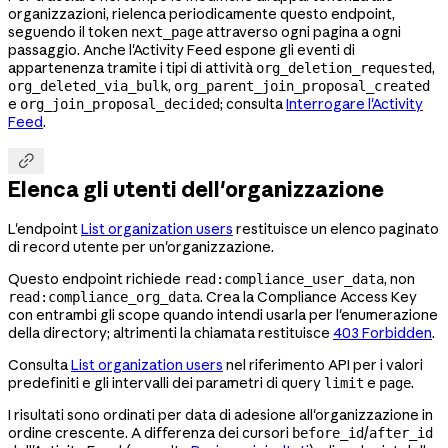
organizzazioni, rielenca periodicamente questo endpoint,
seguendo il token
attraverso ogni pagina a ogni
next_page
passaggio. Anche l'Activity Feed espone gli eventi di
appartenenza tramite i tipi di attività
,
org_deletion_requested
,
org_deleted_via_bulk
org_parent_join_proposal_created
e
; consulta
Interrogare l'Activity
org_join_proposal_decided
Feed
.

Elenca gli utenti dell'organizzazione
L'endpoint
List organization users
restituisce un elenco paginato
di record utente per un'organizzazione.
Questo endpoint richiede
, non
read:compliance_user_data
. Crea la Compliance Access Key
read:compliance_org_data
con entrambi gli scope quando intendi usarla per l'enumerazione
della directory; altrimenti la chiamata restituisce
403 Forbidden
.
Consulta
List organization users
nel riferimento API per i valori
predefiniti e gli intervalli dei parametri di query
e
.
limit
page
I risultati sono ordinati per data di adesione all'organizzazione in
ordine crescente. A differenza dei cursori
/
before_id
after_id