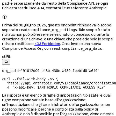
padre separatamente dal resto della Compliance API; se ogni
richiesta restituisce 404, contatta il tuo referente Anthropic.

Prima del 30 giugno 2026, questo endpoint richiedeva lo scope
separato
. Tale scope è stato
read:compliance_org_settings
ritirato: non può più essere selezionato o concesso durante la
creazione di una chiave, e una chiave che possiede solo lo scope
ritirato restituisce
403 Forbidden
. Crea invece una nuova
Compliance Access Key con
.
read:compliance_org_data
cURL

org_uuid
=
"91012d09-e48b-438e-a489-1bebfd8fa6f9"
curl
 --fail-with-body
 -sS
 \
  "https://api.anthropic.com/v1/compliance/organization
  -H
 "x-api-key: 
$ANTHROPIC_COMPLIANCE_ACCESS_KEY
"
La risposta è un elenco di righe di impostazioni tipizzate, e quali
righe compaiono varia in base all'organizzazione:
un'impostazione che gli amministratori dell'organizzazione non
possono modificare, perché è controllata dalla policy di
Anthropic o non è disponibile per l'organizzazione, viene omessa