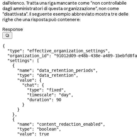
dall'elenco. Tratta una riga mancante come "non controllabile
dagli amministratori di questa organizzazione", non come
"disattivata". Il seguente esempio abbreviato mostra tre delle
righe che una risposta può contenere:
Response

{
  "type"
: 
"effective_organization_settings"
,
  "organization_id"
: 
"91012d09-e48b-438e-a489-1bebfd8fa
  "settings"
: [
    {
      "name"
: 
"data_retention_periods"
,
      "type"
: 
"data_retention"
,
      "value"
: {
        "chat"
: {
          "type"
: 
"fixed"
,
          "timescale"
: 
"day"
,
          "duration"
: 
90
        }
      }
    },
    {
      "name"
: 
"content_redaction_enabled"
,
      "type"
: 
"boolean"
,
      "value"
: 
true