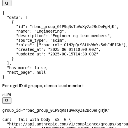

{
  "data"
: [
    {
      "id"
: 
"rbac_group_01P9qRsTuVwXyZa2BcDeFgHjK"
,
      "name"
: 
"Engineering"
,
      "description"
: 
"Engineering team members"
,
      "source_type"
: 
"scim"
,
      "roles"
: [
"rbac_role_01N2pQrS8tUvWxYz5AbCdEfGh"
],
      "created_at"
: 
"2025-06-01T10:00:00Z"
,
      "updated_at"
: 
"2025-06-15T14:30:00Z"
    }
  ],
  "has_more"
: 
false
,
  "next_page"
: 
null
}
Per ogni ID di gruppo, elenca i suoi membri:
cURL

group_id
=
"rbac_group_01P9qRsTuVwXyZa2BcDeFgHjK"
curl
 --fail-with-body
 -sS
 -G
 \
  "https://api.anthropic.com/v1/compliance/groups/
$grou