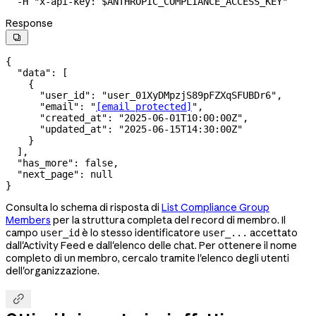
  -H
 "x-api-key: 
$ANTHROPIC_COMPLIANCE_ACCESS_KEY
"
Response

{
  "data"
: [
    {
      "user_id"
: 
"user_01XyDMpzjS89pFZXqSFUBDr6"
,
      "email"
: 
"
[email protected]
"
,
      "created_at"
: 
"2025-06-01T10:00:00Z"
,
      "updated_at"
: 
"2025-06-15T14:30:00Z"
    }
  ],
  "has_more"
: 
false
,
  "next_page"
: 
null
}
Consulta lo schema di risposta di
List Compliance Group
Members
per la struttura completa del record di membro. Il
campo
è lo stesso identificatore
accettato
user_id
user_...
dall'Activity Feed e dall'elenco delle chat. Per ottenere il nome
completo di un membro, cercalo tramite l'elenco degli utenti
dell'organizzazione.
