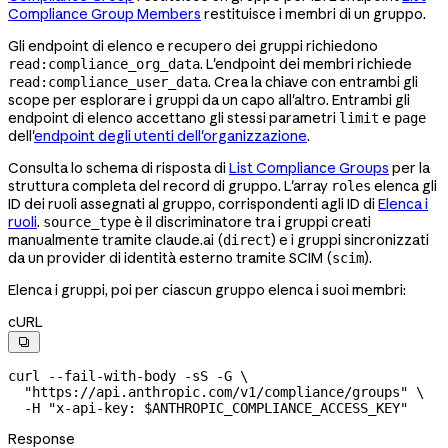
Compliance Group Members
restituisce i membri di un gruppo.
Gli endpoint di elenco e recupero dei gruppi richiedono
. L'endpoint dei membri richiede
read:compliance_org_data
. Crea la chiave con entrambi gli
read:compliance_user_data
scope per esplorare i gruppi da un capo all'altro. Entrambi gli
endpoint di elenco accettano gli stessi parametri
e
limit
page
dell'
endpoint degli utenti dell'organizzazione
.
Consulta lo schema di risposta di
List Compliance Groups
per la
struttura completa del record di gruppo. L'array
elenca gli
roles
ID dei ruoli assegnati al gruppo, corrispondenti agli ID di
Elenca i
ruoli
.
è il discriminatore tra i gruppi creati
source_type
manualmente tramite claude.ai (
) e i gruppi sincronizzati
direct
da un provider di identità esterno tramite SCIM (
).
scim
Elenca i gruppi, poi per ciascun gruppo elenca i suoi membri:
cURL

curl
 --fail-with-body
 -sS
 -G
 \
  "https://api.anthropic.com/v1/compliance/groups"
 \
  -H
 "x-api-key: 
$ANTHROPIC_COMPLIANCE_ACCESS_KEY
"
Response