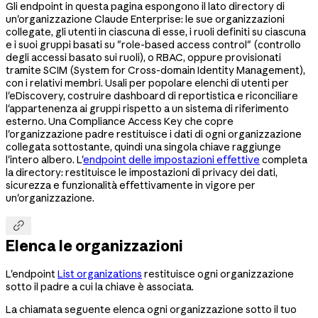
Gli endpoint in questa pagina espongono il lato directory di
un'organizzazione Claude Enterprise: le sue organizzazioni
collegate, gli utenti in ciascuna di esse, i ruoli definiti su ciascuna
e i suoi gruppi basati su "role-based access control" (controllo
degli accessi basato sui ruoli), o RBAC, oppure provisionati
tramite SCIM (System for Cross-domain Identity Management),
con i relativi membri. Usali per popolare elenchi di utenti per
l'eDiscovery, costruire dashboard di reportistica e riconciliare
l'appartenenza ai gruppi rispetto a un sistema di riferimento
esterno. Una Compliance Access Key che copre
l'organizzazione padre restituisce i dati di ogni organizzazione
collegata sottostante, quindi una singola chiave raggiunge
l'intero albero. L'
endpoint delle impostazioni effettive
completa
la directory: restituisce le impostazioni di privacy dei dati,
sicurezza e funzionalità effettivamente in vigore per
un'organizzazione.

Elenca le organizzazioni
L'endpoint
List organizations
restituisce ogni organizzazione
sotto il padre a cui la chiave è associata.
La chiamata seguente elenca ogni organizzazione sotto il tuo