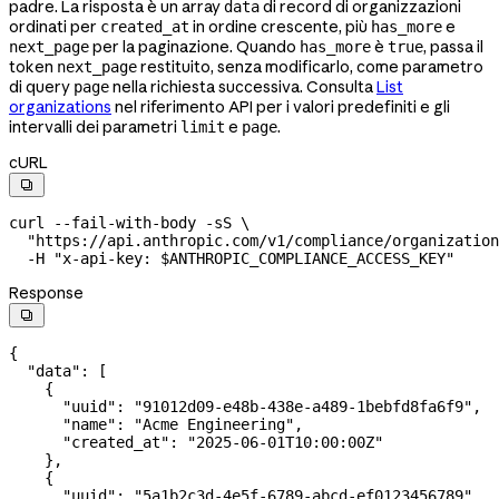
padre. La risposta è un array
di record di organizzazioni
data
ordinati per
in ordine crescente, più
e
created_at
has_more
per la paginazione. Quando
è
, passa il
next_page
has_more
true
token
restituito, senza modificarlo, come parametro
next_page
di query
nella richiesta successiva. Consulta
List
page
organizations
nel riferimento API per i valori predefiniti e gli
intervalli dei parametri
e
.
limit
page
cURL

curl
 --fail-with-body
 -sS
 \
  "https://api.anthropic.com/v1/compliance/organization
  -H
 "x-api-key: 
$ANTHROPIC_COMPLIANCE_ACCESS_KEY
"
Response

{
  "data"
: [
    {
      "uuid"
: 
"91012d09-e48b-438e-a489-1bebfd8fa6f9"
,
      "name"
: 
"Acme Engineering"
,
      "created_at"
: 
"2025-06-01T10:00:00Z"
    },
    {
      "uuid"
: 
"5a1b2c3d-4e5f-6789-abcd-ef0123456789"
,