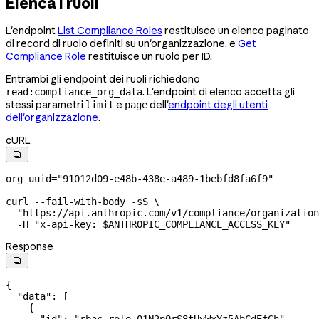
Elenca i ruoli
L'endpoint
List Compliance Roles
restituisce un elenco paginato
di record di ruolo definiti su un'organizzazione, e
Get
Compliance Role
restituisce un ruolo per ID.
Entrambi gli endpoint dei ruoli richiedono
. L'endpoint di elenco accetta gli
read:compliance_org_data
stessi parametri
e
dell'
endpoint degli utenti
limit
page
dell'organizzazione
.
cURL

org_uuid
=
"91012d09-e48b-438e-a489-1bebfd8fa6f9"
curl
 --fail-with-body
 -sS
 \
  "https://api.anthropic.com/v1/compliance/organization
  -H
 "x-api-key: 
$ANTHROPIC_COMPLIANCE_ACCESS_KEY
"
Response

{
  "data"
: [
    {