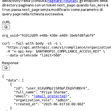
dell'Activity Feed (consulta
Paginare i risultati
), gli endpoint della
directory paginano con un token
: quando
è
next_page
has_more
, passa
senza modificarlo come parametro di
true
next_page
query
nella richiesta successiva.
page
cURL

org_uuid
=
"91012d09-e48b-438e-a489-1bebfd8fa6f9"
curl
 --fail-with-body
 -sS
 -G
 \
  "https://api.anthropic.com/v1/compliance/organization
  -H
 "x-api-key: 
$ANTHROPIC_COMPLIANCE_ACCESS_KEY
"
 \
  --data-urlencode
 "limit=500"
Response

{
  "data"
: [
    {
      "id"
: 
"user_01XyDMpzjS89pFZXqSFUBDr6"
,
      "full_name"
: 
"Priya Sharma"
,
      "email"
: 
"
[email protected]
"
,
      "organization_role"
: 
"admin"
,
      "created_at"
: 
"2025-06-01T10:00:00Z"
    }