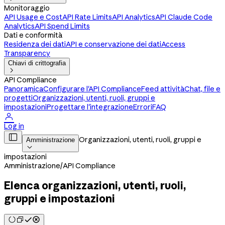
Monitoraggio
API Usage e Cost
API Rate Limits
API Analytics
API Claude Code
Analytics
API Spend Limits
Dati e conformità
Residenza dei dati
API e conservazione dei dati
Access
Transparency
Chiavi di crittografia

API Compliance
Panoramica
Configurare l'API Compliance
Feed attività
Chat, file e
progetti
Organizzazioni, utenti, ruoli, gruppi e
impostazioni
Progettare l'integrazione
Errori
FAQ

Log in

Organizzazioni, utenti, ruoli, gruppi e
Amministrazione

impostazioni
Amministrazione
/
API Compliance
Elenca organizzazioni, utenti, ruoli,
gruppi e impostazioni