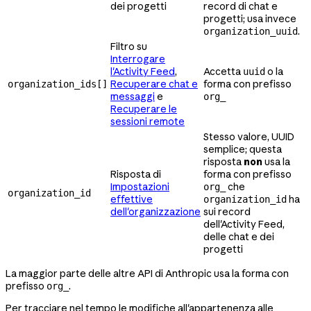
dei progetti
record di chat e
progetti; usa invece
.
organization_uuid
Filtro su
Interrogare
l'Activity Feed
,
Accetta
o la
uuid
Recuperare chat e
forma con prefisso
organization_ids[]
messaggi
e
org_
Recuperare le
sessioni remote
Stesso valore, UUID
semplice; questa
risposta
non
usa la
Risposta di
forma con prefisso
Impostazioni
che
org_
organization_id
effettive
ha
organization_id
dell'organizzazione
sui record
dell'Activity Feed,
delle chat e dei
progetti
La maggior parte delle altre API di Anthropic usa la forma con
prefisso
.
org_
Per tracciare nel tempo le modifiche all'appartenenza alle