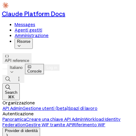
Claude Platform Docs
Messages
Agenti gestiti
Amministrazione
Risorse


API reference

Italiano
Log in
Console




Search
⌘K
Organizzazione
API Admin
Gestione utenti (beta)
Spazi di lavoro
Autenticazione
Panoramica
Creare una chiave API Admin
Workload Identity
Federation
Gestire WIF tramite API
Riferimento WIF
Provider di identità
