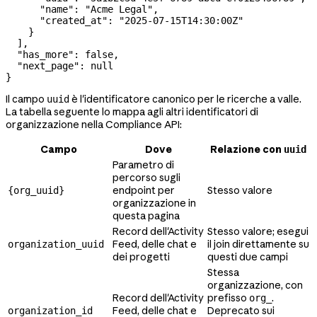
      "name"
: 
"Acme Legal"
,
      "created_at"
: 
"2025-07-15T14:30:00Z"
    }
  ],
  "has_more"
: 
false
,
  "next_page"
: 
null
}
Il campo
è l'identificatore canonico per le ricerche a valle.
uuid
La tabella seguente lo mappa agli altri identificatori di
organizzazione nella Compliance API:
Campo
Dove
Relazione con
uuid
Parametro di
percorso sugli
endpoint per
Stesso valore
{org_uuid}
organizzazione in
questa pagina
Record dell'Activity
Stesso valore; esegui
Feed, delle chat e
il join direttamente su
organization_uuid
dei progetti
questi due campi
Stessa
organizzazione, con
Record dell'Activity
prefisso
.
org_
Feed, delle chat e
Deprecato sui
organization_id