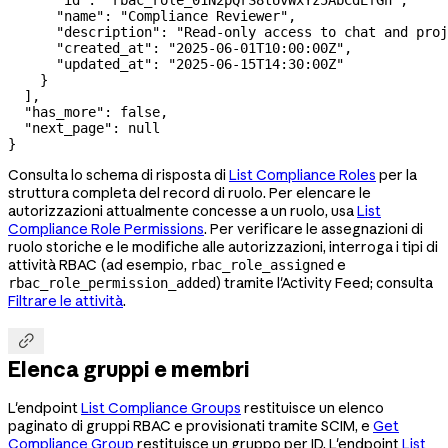
      "id"
: 
"rbac_role_01N2pQrS8tUvWxYz5AbCdEfGh"
,
      "name"
: 
"Compliance Reviewer"
,
      "description"
: 
"Read-only access to chat and proj
      "created_at"
: 
"2025-06-01T10:00:00Z"
,
      "updated_at"
: 
"2025-06-15T14:30:00Z"
    }
  ],
  "has_more"
: 
false
,
  "next_page"
: 
null
}
Consulta lo schema di risposta di
List Compliance Roles
per la
struttura completa del record di ruolo. Per elencare le
autorizzazioni attualmente concesse a un ruolo, usa
List
Compliance Role Permissions
. Per verificare le assegnazioni di
ruolo storiche e le modifiche alle autorizzazioni, interroga i tipi di
attività RBAC (ad esempio,
e
rbac_role_assigned
) tramite l'Activity Feed; consulta
rbac_role_permission_added
Filtrare le attività
.

Elenca gruppi e membri
L'endpoint
List Compliance Groups
restituisce un elenco
paginato di gruppi RBAC e provisionati tramite SCIM, e
Get
Compliance Group
restituisce un gruppo per ID. L'endpoint
List