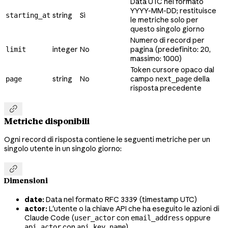
Data UTC nel formato
YYYY-MM-DD; restituisce
string
Sì
starting_at
le metriche solo per
questo singolo giorno
Numero di record per
integer
No
pagina (predefinito: 20,
limit
massimo: 1000)
Token cursore opaco dal
string
No
campo
della
page
next_page
risposta precedente

Metriche disponibili
Ogni record di risposta contiene le seguenti metriche per un
singolo utente in un singolo giorno:

Dimensioni
date:
Data nel formato RFC 3339 (timestamp UTC)
actor:
L'utente o la chiave API che ha eseguito le azioni di
Claude Code (
con
oppure
user_actor
email_address
con
)
api_actor
api_key_name