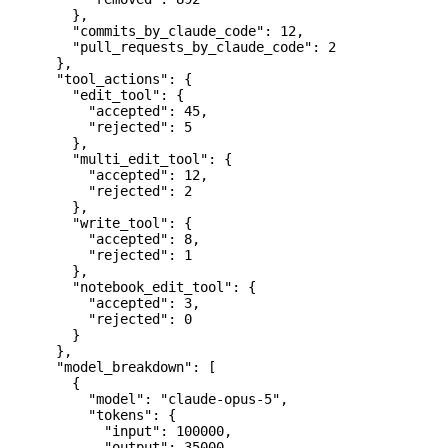
        },
        "commits_by_claude_code"
: 
12
,
        "pull_requests_by_claude_code"
: 
2
      },
      "tool_actions"
: {
        "edit_tool"
: {
          "accepted"
: 
45
,
          "rejected"
: 
5
        },
        "multi_edit_tool"
: {
          "accepted"
: 
12
,
          "rejected"
: 
2
        },
        "write_tool"
: {
          "accepted"
: 
8
,
          "rejected"
: 
1
        },
        "notebook_edit_tool"
: {
          "accepted"
: 
3
,
          "rejected"
: 
0
        }
      },
      "model_breakdown"
: [
        {
          "model"
: 
"claude-opus-5"
,
          "tokens"
: {
            "input"
: 
100000
,
            "output"
: 
35000
,