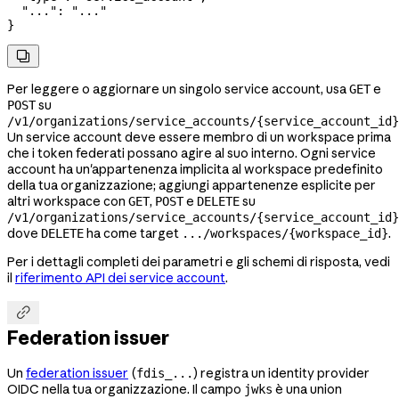
  "..."
: 
"..."
}

Per leggere o aggiornare un singolo service account, usa
e
GET
su
POST
/v1/organizations/service_accounts/{service_account_id}
Un service account deve essere membro di un workspace prima
che i token federati possano agire al suo interno. Ogni service
account ha un'appartenenza implicita al workspace predefinito
della tua organizzazione; aggiungi appartenenze esplicite per
altri workspace con
,
e
su
GET
POST
DELETE
/v1/organizations/service_accounts/{service_account_id}
dove
ha come target
.
DELETE
.../workspaces/{workspace_id}
Per i dettagli completi dei parametri e gli schemi di risposta, vedi
il
riferimento API dei service account
.

Federation issuer
Un
federation issuer
(
) registra un identity provider
fdis_...
OIDC nella tua organizzazione. Il campo
è una union
jwks