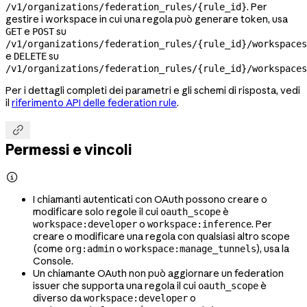
. Per
/v1/organizations/federation_rules/{rule_id}
gestire i workspace in cui una regola può generare token, usa
e
su
GET
POST
/v1/organizations/federation_rules/{rule_id}/workspaces
e
su
DELETE
/v1/organizations/federation_rules/{rule_id}/workspaces
Per i dettagli completi dei parametri e gli schemi di risposta, vedi
il
riferimento API delle federation rule
.

Permessi e vincoli

I chiamanti autenticati con OAuth possono creare o
modificare solo regole il cui
è
oauth_scope
o
. Per
workspace:developer
workspace:inference
creare o modificare una regola con qualsiasi altro scope
(come
o
), usa la
org:admin
workspace:manage_tunnels
Console.
Un chiamante OAuth non può aggiornare un federation
issuer che supporta una regola il cui
è
oauth_scope
diverso da
o
workspace:developer