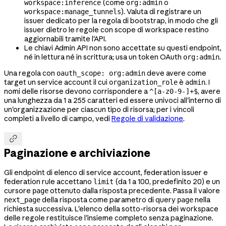
(come
o
workspace:inference
org:admin
). Valuta di registrare un
workspace:manage_tunnels
issuer dedicato per la regola di bootstrap, in modo che gli
issuer dietro le regole con scope di workspace restino
aggiornabili tramite l'API.
Le chiavi Admin API non sono accettate su questi endpoint,
né in lettura né in scrittura; usa un token OAuth
.
org:admin
Una regola con
deve avere come
oauth_scope: org:admin
target un service account il cui
è
. I
organization_role
admin
nomi delle risorse devono corrispondere a
, avere
^[a-z0-9-]+$
una lunghezza da 1 a 255 caratteri ed essere univoci all'interno di
un'organizzazione per ciascun tipo di risorsa; per i vincoli
completi a livello di campo, vedi
Regole di validazione
.

Paginazione e archiviazione
Gli endpoint di elenco di service account, federation issuer e
federation rule accettano
(da 1 a 100, predefinito 20) e un
limit
cursore
ottenuto dalla risposta precedente. Passa il valore
page
della risposta come parametro di query
nella
next_page
page
richiesta successiva. L'elenco della sotto-risorsa dei workspace
delle regole restituisce l'insieme completo senza paginazione.