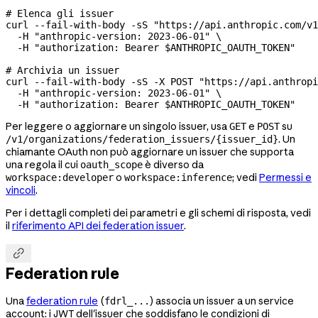
# Elenca gli issuer
curl
 --fail-with-body
 -sS
 "https://api.anthropic.com/v1
  -H
 "anthropic-version: 2023-06-01"
 \
  -H
 "authorization: Bearer 
$ANTHROPIC_OAUTH_TOKEN
"
# Archivia un issuer
curl
 --fail-with-body
 -sS
 -X
 POST
 "https://api.anthropi
  -H
 "anthropic-version: 2023-06-01"
 \
  -H
 "authorization: Bearer 
$ANTHROPIC_OAUTH_TOKEN
"
Per leggere o aggiornare un singolo issuer, usa
e
su
GET
POST
. Un
/v1/organizations/federation_issuers/{issuer_id}
chiamante OAuth non può aggiornare un issuer che supporta
una regola il cui
è diverso da
oauth_scope
o
; vedi
Permessi e
workspace:developer
workspace:inference
vincoli
.
Per i dettagli completi dei parametri e gli schemi di risposta, vedi
il
riferimento API dei federation issuer
.

Federation rule
Una
federation rule
(
) associa un issuer a un service
fdrl_...
account: i JWT dell'issuer che soddisfano le condizioni di