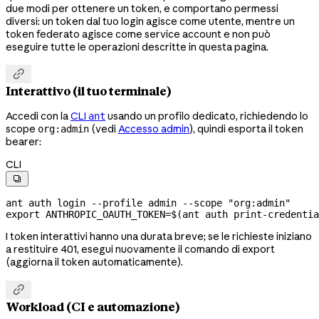
due modi per ottenere un token, e comportano permessi
diversi: un token dal tuo login agisce come utente, mentre un
token federato agisce come service account e non può
eseguire tutte le operazioni descritte in questa pagina.

Interattivo (il tuo terminale)
Accedi con la
CLI
usando un profilo dedicato, richiedendo lo
ant
scope
(vedi
Accesso admin
), quindi esporta il token
org:admin
bearer:
CLI

ant
 auth
 login
 --profile
 admin
 --scope
 "org:admin"
export
 ANTHROPIC_OAUTH_TOKEN
=
$(
ant
 auth
 print-credentia
I token interattivi hanno una durata breve; se le richieste iniziano
a restituire 401, esegui nuovamente il comando di export
(aggiorna il token automaticamente).

Workload (CI e automazione)