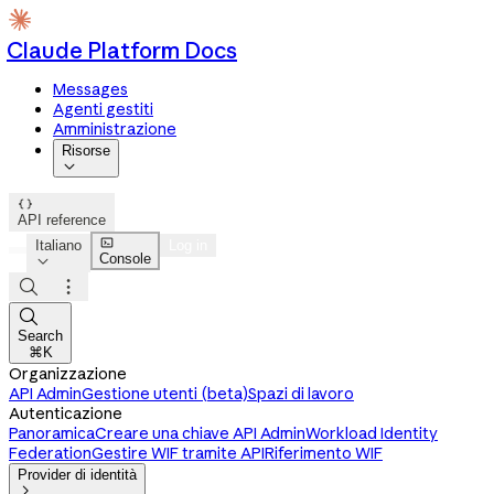
Claude Platform Docs
Messages
Agenti gestiti
Amministrazione
Risorse


API reference

Italiano
Log in
Console




Search
⌘K
Organizzazione
API Admin
Gestione utenti (beta)
Spazi di lavoro
Autenticazione
Panoramica
Creare una chiave API Admin
Workload Identity
Federation
Gestire WIF tramite API
Riferimento WIF
Provider di identità
