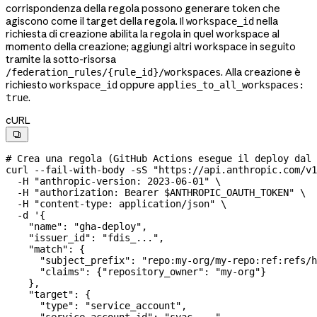
corrispondenza della regola possono generare token che
agiscono come il target della regola. Il
nella
workspace_id
richiesta di creazione abilita la regola in quel workspace al
momento della creazione; aggiungi altri workspace in seguito
tramite la sotto-risorsa
. Alla creazione è
/federation_rules/{rule_id}/workspaces
richiesto
oppure
workspace_id
applies_to_all_workspaces:
.
true
cURL

# Crea una regola (GitHub Actions esegue il deploy dal 
curl
 --fail-with-body
 -sS
 "https://api.anthropic.com/v1
  -H
 "anthropic-version: 2023-06-01"
 \
  -H
 "authorization: Bearer 
$ANTHROPIC_OAUTH_TOKEN
"
 \
  -H
 "content-type: application/json"
 \
  -d
 '{
    "name": "gha-deploy",
    "issuer_id": "fdis_...",
    "match": {
      "subject_prefix": "repo:my-org/my-repo:ref:refs/h
      "claims": {"repository_owner": "my-org"}
    },
    "target": {
      "type": "service_account",