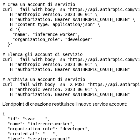
# Crea un account di servizio
curl
 --fail-with-body
 -sS
 "https://api.anthropic.com/v1
  -H
 "anthropic-version: 2023-06-01"
 \
  -H
 "authorization: Bearer 
$ANTHROPIC_OAUTH_TOKEN
"
 \
  -H
 "content-type: application/json"
 \
  -d
 '{
    "name": "inference-worker",
    "organization_role": "developer"
  }'
# Elenca gli account di servizio
curl
 --fail-with-body
 -sS
 "https://api.anthropic.com/v1
  -H
 "anthropic-version: 2023-06-01"
 \
  -H
 "authorization: Bearer 
$ANTHROPIC_OAUTH_TOKEN
"
# Archivia un account di servizio
curl
 --fail-with-body
 -sS
 -X
 POST
 "https://api.anthropi
  -H
 "anthropic-version: 2023-06-01"
 \
  -H
 "authorization: Bearer 
$ANTHROPIC_OAUTH_TOKEN
"
L'endpoint di creazione restituisce il nuovo service account:
{
  "id"
: 
"svac_..."
,
  "name"
: 
"inference-worker"
,
  "organization_role"
: 
"developer"
,
  "created_at"
: 
"..."
,
  "type"
: 
"service_account"
,