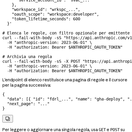
      "service_account_id": "svac_..."
    },
    "workspace_id": "wrkspc_...",
    "oauth_scope": "workspace:developer",
    "token_lifetime_seconds": 600
  }'
# Elenca le regole, con filtro opzionale per emittente
curl
 --fail-with-body
 -sS
 "https://api.anthropic.com/v1
  -H
 "anthropic-version: 2023-06-01"
 \
  -H
 "authorization: Bearer 
$ANTHROPIC_OAUTH_TOKEN
"
# Archivia una regola
curl
 --fail-with-body
 -sS
 -X
 POST
 "https://api.anthropi
  -H
 "anthropic-version: 2023-06-01"
 \
  -H
 "authorization: Bearer 
$ANTHROPIC_OAUTH_TOKEN
"
L'endpoint di elenco restituisce una pagina di regole e il cursore
per la pagina successiva:
{
  "data"
: [{ 
"id"
: 
"fdrl_..."
, 
"name"
: 
"gha-deploy"
, 
".
  "next_page"
: 
"..."
}

Per leggere o aggiornare una singola regola, usa
e
su
GET
POST