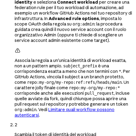
identity
e seleziona
Connect workload
per creare una
federation rule per il tuo workload di automazione, ad
esempio un workflow GitHub Actions nel tuo repository di
infrastruttura. In
Advanced rule options
, imposta lo
scope OAuth della regola su
: la procedura
org:admin
guidata crea quindi il nuovo service account con il ruolo
organizzativo Admin (oppure ti chiede di scegliere un
service account admin esistente come target).

Associa la regola a un'unica identità di workload esatta,
non a un pattern ampio.
è una
subject_prefix
corrispondenza esatta a meno che non termini con
. Per
*
GitHub Actions, vincola il subject a un branch protetto,
come
. Un
repo:my-org/my-repo:ref:refs/heads/main
carattere jolly finale come
repo:my-org/my-repo:*
corrisponde anche alle esecuzioni
, incluse
pull_request
quelle avviate da fork, quindi chiunque possa aprire una
pull request sul repository potrebbe generare un token
. Vedi
Limitare quali workflow possono
org:admin
autenticarsi
.
2
Scambia il token di identità del workload