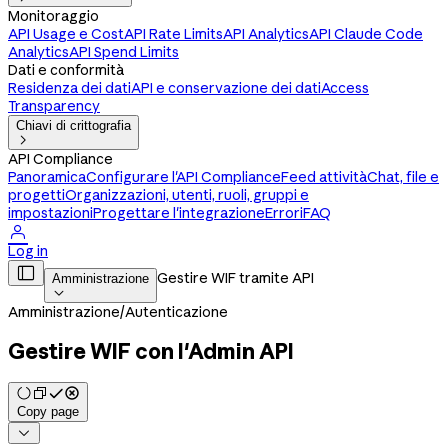
Monitoraggio
API Usage e Cost
API Rate Limits
API Analytics
API Claude Code
Analytics
API Spend Limits
Dati e conformità
Residenza dei dati
API e conservazione dei dati
Access
Transparency
Chiavi di crittografia

API Compliance
Panoramica
Configurare l'API Compliance
Feed attività
Chat, file e
progetti
Organizzazioni, utenti, ruoli, gruppi e
impostazioni
Progettare l'integrazione
Errori
FAQ

Log in

Gestire WIF tramite API
Amministrazione

Amministrazione
/
Autenticazione
Gestire WIF con l'Admin API
Copy page
