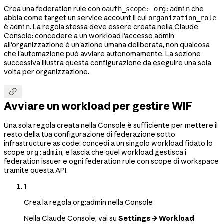
Crea una federation rule con
che
oauth_scope: org:admin
abbia come target un service account il cui
organization_role
è
. La regola stessa deve essere creata nella Claude
admin
Console: concedere a un workload l'accesso admin
all'organizzazione è un'azione umana deliberata, non qualcosa
che l'automazione può avviare autonomamente. La sezione
successiva illustra questa configurazione da eseguire una sola
volta per organizzazione.

Avviare un workload per gestire WIF
Una sola regola creata nella Console è sufficiente per mettere il
resto della tua configurazione di federazione sotto
infrastructure as code: concedi a un singolo workload fidato lo
scope
, e lascia che quel workload gestisca i
org:admin
federation issuer e ogni federation rule con scope di workspace
tramite questa API.
1
Crea la regola org:admin nella Console
Nella Claude Console, vai su
Settings → Workload