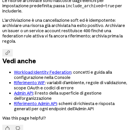
Le risorse archiviate sono nascoste dagli elenchi per
impostazione predefinita; passa
per
include_archived=true
includerle.
L'archiviazione è una cancellazione soft ed è idempotente:
archiviare una risorsa già archiviata ha esito positivo. Archiviare
un issuer o un service account restituisce
finché una
400
federation rule attiva vi fa ancora riferimento; archivia prima la
regola.

Vedi anche
Workload Identity Federation
: concetti e guida alla
configurazione nella Console
Riferimento WIF
: variabili d'ambiente, regole di validazione,
scope OAuth e codici di errore
Admin API
: il resto della superficie di gestione
dell'organizzazione
Riferimento Admin API
: schemi di richiesta e risposta
generati per ogni endpoint dell'Admin API
Was this page helpful?

