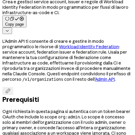
Crea e gestisci service account, issuer e regole di Workload
Identity Federation in modo programmatico per flussi di lavoro
infrastructure-as-code e CI.
Copy page

L'Admin API ti consente di creare e gestire in modo
programmatico le risorse di
Workload Identity Federation
:
service account, federation issuer e federation rule. Usala per
mantenere la tua configurazione di federazione come
infrastructure as code, effettuarne il provisioning dalla CI e
riprodurla tra organizzazioni invece di procedere manualmente
nella Claude Console. Questi endpoint condividono il prefisso di
percorso
con il resto dell'
Admin API
.
/v1/organizations

Prerequisiti
Ogni richiesta in questa pagina si autentica con un token bearer
OAuth che include lo scope
. Lo scope è concesso
org:admin
solo ai membri dell'organizzazione con il ruolo admin, owner o
primary owner, e concede l'accesso all'intera organizzazione:
qualsiasi associazione a un workspace viene ignorata. Ci sono