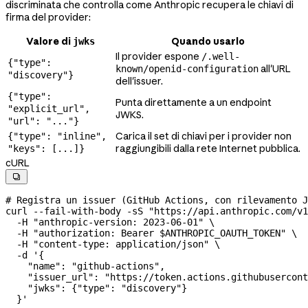
discriminata che controlla come Anthropic recupera le chiavi di
firma del provider:
Valore di
Quando usarlo
jwks
Il provider espone
/.well-
{"type":
all'URL
known/openid-configuration
"discovery"}
dell'issuer.
{"type":
Punta direttamente a un endpoint
"explicit_url",
JWKS.
"url": "..."}
Carica il set di chiavi per i provider non
{"type": "inline",
raggiungibili dalla rete Internet pubblica.
"keys": [...]}
cURL

# Registra un issuer (GitHub Actions, con rilevamento J
curl
 --fail-with-body
 -sS
 "https://api.anthropic.com/v1
  -H
 "anthropic-version: 2023-06-01"
 \
  -H
 "authorization: Bearer 
$ANTHROPIC_OAUTH_TOKEN
"
 \
  -H
 "content-type: application/json"
 \
  -d
 '{
    "name": "github-actions",
    "issuer_url": "https://token.actions.githubusercont
    "jwks": {"type": "discovery"}
  }'