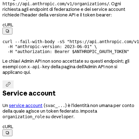
. Ogni
https://api.anthropic.com/v1/organizations/
richiesta agli endpoint di federazione e dei service account
richiede l'header della versione API e il token bearer:
cURL

curl
 --fail-with-body
 -sS
 "https://api.anthropic.com/v1
  -H
 "anthropic-version: 2023-06-01"
 \
  -H
 "authorization: Bearer 
$ANTHROPIC_OAUTH_TOKEN
"
Le chiavi Admin API non sono accettate su questi endpoint; gli
esempi con
della pagina dell'Admin API non si
x-api-key
applicano qui.

Service account
Un
service account
(
) è l'identità non umana per conto
svac_...
della quale agisce un token federato. Imposta
su
.
organization_role
developer
cURL
