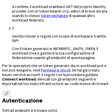
A runtime, il workload scambia il JWT del proprio identity
provider con un token bearer
di breve durata
org:admin
usando lo stesso
token exchange
di qualsiasi altro
workload federato.
3
Gestisci issuer e regole con scope di workspace tramite
l'API
Con il token generato in
, il
ANTHROPIC_OAUTH_TOKEN
workload crea e gestisce la tua configurazione di
federazione usando gli endpoint di questa pagina.
Per le operazioni che un token generato da un workload può e
non può eseguire, vedi
Permessi e vincoli
. Se hai già creato
issuer, service account o regole con la procedura guidata
Connect workload
, elencali con gli endpoint seguenti e
importali nel tuo stato infrastructure-as-code invece di ricrearli.

Autenticazione
Tutti gli endpoint si trovano sotto