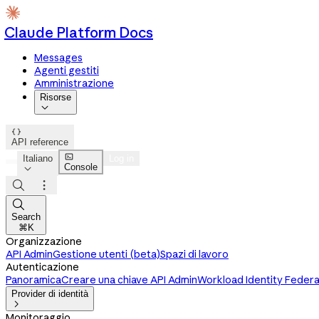
Claude Platform Docs
Messages
Agenti gestiti
Amministrazione
Risorse


API reference

Italiano
Log in
Console




Search
⌘K
Organizzazione
API Admin
Gestione utenti (beta)
Spazi di lavoro
Autenticazione
Panoramica
Creare una chiave API Admin
Workload Identity Federa
Provider di identità

Monitoraggio