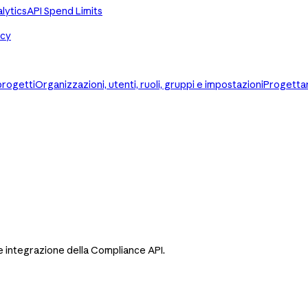
lytics
API Spend Limits
ncy
 progetti
Organizzazioni, utenti, ruoli, gruppi e impostazioni
Progettar
 integrazione della Compliance API.