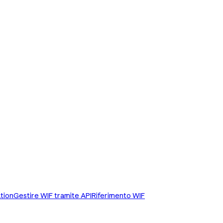
tion
Gestire WIF tramite API
Riferimento WIF