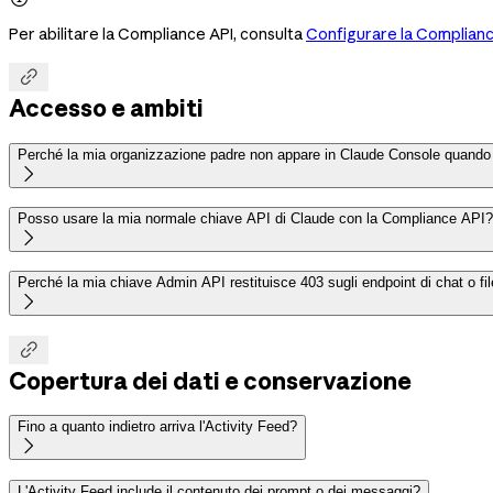
Per abilitare la Compliance API, consulta
Configurare la Complianc

Accesso e ambiti
Perché la mia organizzazione padre non appare in Claude Console quand

Posso usare la mia normale chiave API di Claude con la Compliance API?

Perché la mia chiave Admin API restituisce 403 sugli endpoint di chat o fi


Copertura dei dati e conservazione
Fino a quanto indietro arriva l'Activity Feed?

L'Activity Feed include il contenuto dei prompt o dei messaggi?