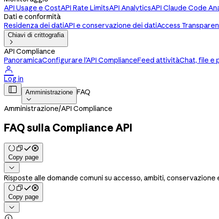
API Usage e Cost
API Rate Limits
API Analytics
API Claude Code Ana
Dati e conformità
Residenza dei dati
API e conservazione dei dati
Access Transpare
Chiavi di crittografia

API Compliance
Panoramica
Configurare l'API Compliance
Feed attività
Chat, file e

Log in

FAQ
Amministrazione

Amministrazione
/
API Compliance
FAQ sulla Compliance API
Copy page

Risposte alle domande comuni su accesso, ambiti, conservazione e
Copy page

