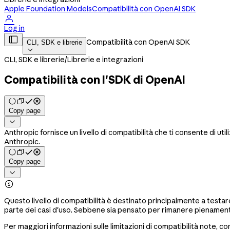
Apple Foundation Models
Compatibilità con OpenAI SDK

Log in

Compatibilità con OpenAI SDK
CLI, SDK e librerie

CLI, SDK e librerie
/
Librerie e integrazioni
Compatibilità con l'SDK di OpenAI
Copy page

Anthropic fornisce un livello di compatibilità che ti consente di u
Anthropic.
Copy page


Questo livello di compatibilità è destinato principalmente a testa
parte dei casi d'uso. Sebbene sia pensato per rimanere pienamente f
Per maggiori informazioni sulle limitazioni di compatibilità note, c