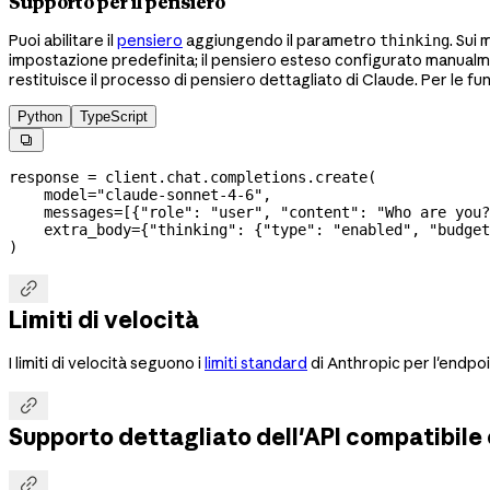
Supporto per il pensiero
Puoi abilitare il
pensiero
aggiungendo il parametro
. Sui
thinking
impostazione predefinita; il pensiero esteso configurato manualme
restituisce il processo di pensiero dettagliato di Claude. Per le f
Python
TypeScript

response 
=
 client.chat.completions.create(
    model
=
"claude-sonnet-4-6"
,
    messages
=
[{
"role"
: 
"user"
, 
"content"
: 
"Who are you?
    extra_body
=
{
"thinking"
: {
"type"
: 
"enabled"
, 
"budget
)

Limiti di velocità
I limiti di velocità seguono i
limiti standard
di Anthropic per l'endpo

Supporto dettagliato dell'API compatibile
