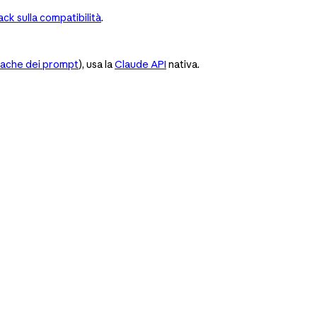
ck sulla compatibilità
.
ache dei prompt
), usa la
Claude API
nativa.