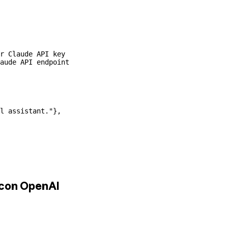
r Claude API key
aude API endpoint
l assistant."
},
à con OpenAI