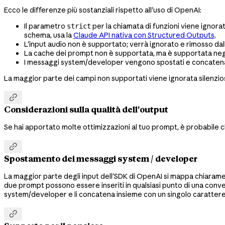
Ecco le differenze più sostanziali rispetto all'uso di OpenAI:
Il parametro
per la chiamata di funzioni viene ignorat
strict
schema, usa la
Claude API nativa con Structured Outputs
.
L'input audio non è supportato; verrà ignorato e rimosso dall
La cache dei prompt non è supportata, ma è supportata neg
I messaggi system/developer vengono spostati e concatenati 
La maggior parte dei campi non supportati viene ignorata silenzio

Considerazioni sulla qualità dell'output
Se hai apportato molte ottimizzazioni al tuo prompt, è probabile c

Spostamento dei messaggi system / developer
La maggior parte degli input dell'SDK di OpenAI si mappa chiarame
due prompt possono essere inseriti in qualsiasi punto di una conve
system/developer e li concatena insieme con un singolo carattere 
