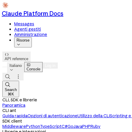
Claude Platform Docs
Messages
Agenti gestiti
Amministrazione
Risorse


API reference

Italiano
Log in
Console




Search
⌘K
CLI, SDK e librerie
Panoramica
CLI ant
Guida rapida
Opzioni di autenticazione
Utilizzo della CLI
Scripting 
SDK client
Middleware
Python
TypeScript
C#
Go
Java
PHP
Ruby
Librerie e integrazioni