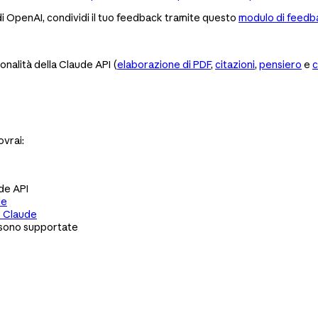
 di OpenAI, condividi il tuo feedback tramite questo
modulo di feedba
onalità della Claude API (
elaborazione di PDF
,
citazioni
,
pensiero
e
c
ovrai:
ude API
de
 Claude
à sono supportate