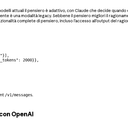
 modelli attuali il pensiero è adattivo, con Claude che decide quando
nte è una modalità legacy. Sebbene il pensiero migliori il ragionam
unzionalità complete di pensiero, incluso l'accesso all'output del ra
"
}],
_tokens"
: 
2000
}},
int
.
/v1/messages
 con OpenAI