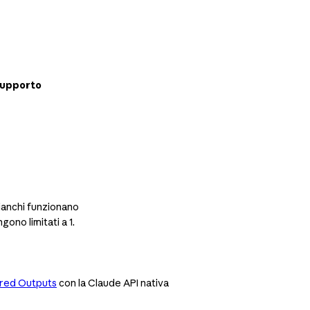
supporto
ianchi funzionano
ngono limitati a 1.
ured Outputs
con la Claude API nativa