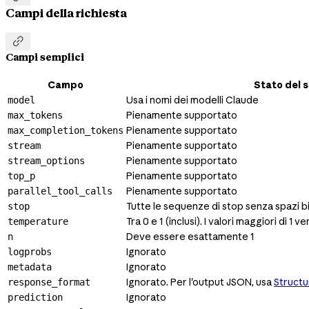
Campi della richiesta

Campi semplici
Campo
Stato del 
Usa i nomi dei modelli Claude
model
Pienamente supportato
max_tokens
Pienamente supportato
max_completion_tokens
Pienamente supportato
stream
Pienamente supportato
stream_options
Pienamente supportato
top_p
Pienamente supportato
parallel_tool_calls
Tutte le sequenze di stop senza spazi b
stop
Tra 0 e 1 (inclusi). I valori maggiori di 1 ve
temperature
Deve essere esattamente 1
n
Ignorato
logprobs
Ignorato
metadata
Ignorato. Per l'output JSON, usa
Struct
response_format
Ignorato
prediction