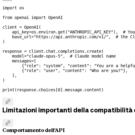
import
 os
from
 openai 
import
 OpenAI
client 
=
 OpenAI(
    api_key
=
os.environ.get(
"ANTHROPIC_API_KEY"
),  
# You
    base_url
=
"https://api.anthropic.com/v1/"
,  
# the Cl
)
response 
=
 client.chat.completions.create(
    model
=
"claude-opus-5"
,  
# Claude model name
    messages
=
[
        {
"role"
: 
"system"
, 
"content"
: 
"You are a helpfu
        {
"role"
: 
"user"
, 
"content"
: 
"Who are you?"
},
    ],
)
print
(response.choices[
0
].message.content)

Limitazioni importanti della compatibilit

Comportamento dell'API