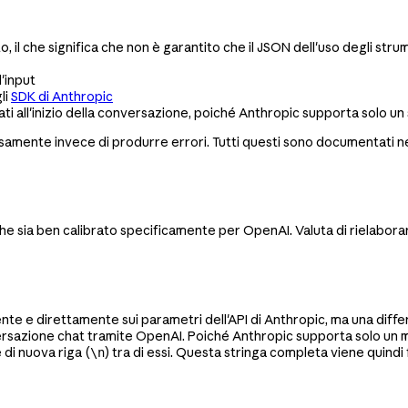
o, il che significa che non è garantito che il JSON dell'uso degli str
'input
li
SDK di Anthropic
all'inizio della conversazione, poiché Anthropic supporta solo un s
samente invece di produrre errori. Tutti questi sono documentati ne
he sia ben calibrato specificamente per OpenAI. Valuta di rielabora
nte e direttamente sui parametri dell'API di Anthropic, ma una diffe
rsazione chat tramite OpenAI. Poiché Anthropic supporta solo un mes
di nuova riga (
) tra di essi. Questa stringa completa viene quindi
\n