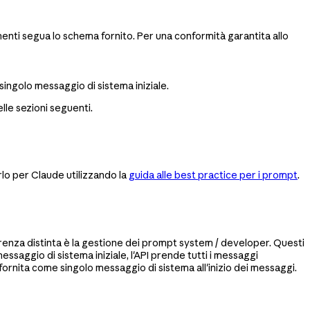
umenti segua lo schema fornito. Per una conformità garantita allo
ingolo messaggio di sistema iniziale.
lle sezioni seguenti.
rlo per Claude utilizzando la
guida alle best practice per i prompt
.
renza distinta è la gestione dei prompt system / developer. Questi
saggio di sistema iniziale, l'API prende tutti i messaggi
 fornita come singolo messaggio di sistema all'inizio dei messaggi.