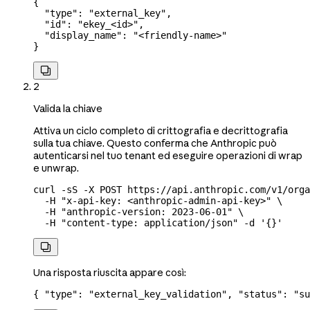
{
  "type"
: 
"external_key"
,
  "id"
: 
"ekey_<id>"
,
  "display_name"
: 
"<friendly-name>"
}

2
Valida la chiave
Attiva un ciclo completo di crittografia e decrittografia
sulla tua chiave. Questo conferma che Anthropic può
autenticarsi nel tuo tenant ed eseguire operazioni di wrap
e unwrap.
curl
 -sS
 -X
 POST
 https://api.anthropic.com/v1/orga
  -H
 "x-api-key: <anthropic-admin-api-key>"
 \
  -H
 "anthropic-version: 2023-06-01"
 \
  -H
 "content-type: application/json"
 -d
 '{}'

Una risposta riuscita appare così:
{ 
"type"
: 
"external_key_validation"
, 
"status"
: 
"su