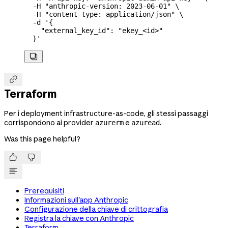
  -H
 "anthropic-version: 2023-06-01"
 \
  -H
 "content-type: application/json"
 \
  -d
 '{
    "external_key_id": "ekey_<id>"
  }'


Terraform
Per i deployment infrastructure-as-code, gli stessi passaggi
corrispondono ai provider
e
.
azurerm
azuread
Was this page helpful?


Prerequisiti
Informazioni sull'app Anthropic
Configurazione della chiave di crittografia
Registra la chiave con Anthropic
Terraform