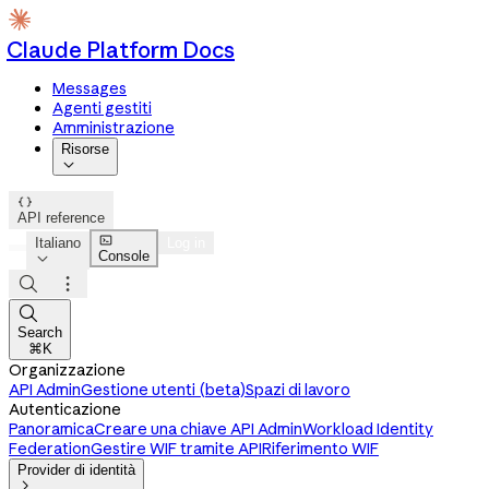
Claude Platform Docs
Messages
Agenti gestiti
Amministrazione
Risorse


API reference

Italiano
Log in
Console




Search
⌘K
Organizzazione
API Admin
Gestione utenti (beta)
Spazi di lavoro
Autenticazione
Panoramica
Creare una chiave API Admin
Workload Identity
Federation
Gestire WIF tramite API
Riferimento WIF
Provider di identità
