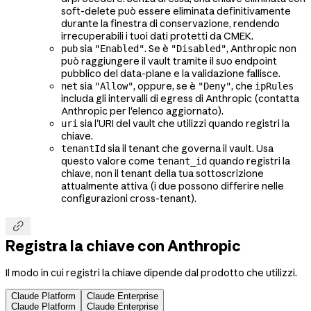
soft-delete può essere eliminata definitivamente
durante la finestra di conservazione, rendendo
irrecuperabili i tuoi dati protetti da CMEK.
sia
. Se è
, Anthropic non
pub
"Enabled"
"Disabled"
può raggiungere il vault tramite il suo endpoint
pubblico del data-plane e la validazione fallisce.
sia
, oppure, se è
, che
net
"Allow"
"Deny"
ipRules
includa gli intervalli di egress di Anthropic (contatta
Anthropic per l'elenco aggiornato).
sia l'URI del vault che utilizzi quando registri la
uri
chiave.
sia il tenant che governa il vault. Usa
tenantId
questo valore come
quando registri la
tenant_id
chiave, non il tenant della tua sottoscrizione
attualmente attiva (i due possono differire nelle
configurazioni cross-tenant).

Registra la chiave con Anthropic
Il modo in cui registri la chiave dipende dal prodotto che utilizzi.
Claude Platform
Claude Enterprise
Claude Platform
Claude Enterprise