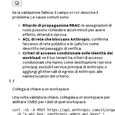

Se la validazione fallisce, il campo
descrive il
error
problema. Le cause comuni sono:
Ritardo di propagazione RBAC:
le assegnazioni di
ruolo possono richiedere alcuni minuti per avere
effetto. Attendi e riprova.
ACL di rete che bloccano Anthropic:
conferma
l'accesso di rete pubblico e le
come
ipRules
descritto nel passaggio di verifica.
Criteri di accesso condizionale sulle identità dei
workload:
se il tuo tenant ha criteri di accesso
condizionale che hanno come destinazione i service
principal, escludi il service principal di Anthropic o
aggiungi gli intervalli di egress di Anthropic alle
named location del criterio.
3
Collega la chiave a un workspace
Una volta validata la chiave, collegala a un workspace per
abilitare CMEK per i dati di quel workspace.
curl
 -sS
 -X
 POST
 https://api.anthropic.com/v1/orga
  -H
 "x-api-key: <anthropic-admin-api-key>"
 \