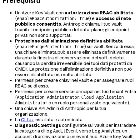
Prerequisiti
Un Azure Key Vault con
autorizzazione RBAC abilitata
(
) e
accesso di rete
enableRbacAuthorization: true
pubblico consentito
. Anthropic chiama il tuo vault
tramite l'endpoint pubblico del data-plane; gli endpoint
privati non sono supportati.
Protezione dall'eliminazione definitiva abilitata
(
) sul vault. Senza di essa,
enablePurgeProtection: true
una chiave eliminata può essere eliminata definitivamente
durante la finestra di conservazione del soft-delete,
causando la perdita irreversibile dei tuoi dati protetti da
CMEK. La protezione dall'eliminazione definitiva non può
essere disabilitata una volta abilitata.
Permessi per creare chiavi nel vault e per assegnare ruoli
RBAC su di esso.
Permessi per creare service principal nel tuo tenant Entra
(
,
Application Administrator
Cloud Application
o un ruolo personalizzato equivalente).
Administrator
Una chiave API Admin di Anthropic per la tua
organizzazione.
La
CLI
installata e autenticata.
az
Diagnostic Settings
configurate sul vault per instradare
la categoria di log
verso Log Analytics, un
AuditEvent
account di archiviazione o un event hub. Azure Key Vault