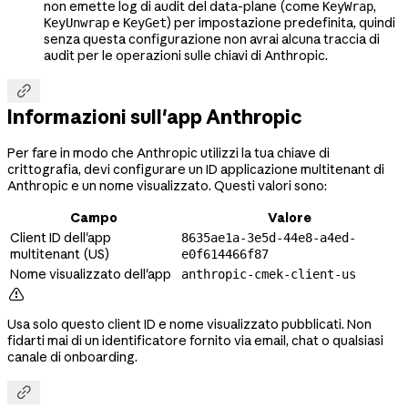
non emette log di audit del data-plane (come
,
KeyWrap
e
) per impostazione predefinita, quindi
KeyUnwrap
KeyGet
senza questa configurazione non avrai alcuna traccia di
audit per le operazioni sulle chiavi di Anthropic.

Informazioni sull'app Anthropic
Per fare in modo che Anthropic utilizzi la tua chiave di
crittografia, devi configurare un ID applicazione multitenant di
Anthropic e un nome visualizzato. Questi valori sono:
Campo
Valore
Client ID dell'app
8635ae1a-3e5d-44e8-a4ed-
multitenant (US)
e0f614466f87
Nome visualizzato dell'app
anthropic-cmek-client-us

Usa solo questo client ID e nome visualizzato pubblicati. Non
fidarti mai di un identificatore fornito via email, chat o qualsiasi
canale di onboarding.
