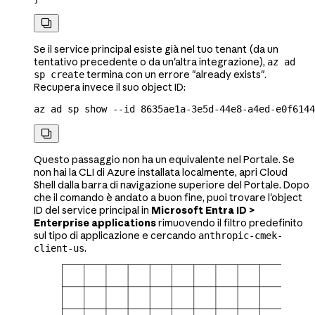

Se il service principal esiste già nel tuo tenant (da un
tentativo precedente o da un'altra integrazione),
az ad
termina con un errore "already exists".
sp create
Recupera invece il suo object ID:
az
 ad
 sp
 show
 --id
 8635ae1a-3e5d-44e8-a4ed-e0f6144

Questo passaggio non ha un equivalente nel Portale. Se
non hai la CLI di Azure installata localmente, apri Cloud
Shell dalla barra di navigazione superiore del Portale. Dopo
che il comando è andato a buon fine, puoi trovare l'object
ID del service principal in
Microsoft Entra ID >
Enterprise applications
rimuovendo il filtro predefinito
sul tipo di applicazione e cercando
anthropic-cmek-
.
client-us