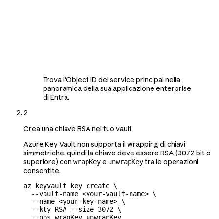
Trova l'Object ID del service principal nella
panoramica della sua applicazione enterprise
di Entra.
2
Crea una chiave RSA nel tuo vault
Azure Key Vault non supporta il wrapping di chiavi
simmetriche, quindi la chiave deve essere RSA (3072 bit o
superiore) con
e
tra le operazioni
wrapKey
unwrapKey
consentite.
az
 keyvault
 key
 create
 \
  --vault-name
 <
your-vault-nam
e
>
 \
  --name
 <
your-key-nam
e
>
 \
  --kty
 RSA
 --size
 3072
 \
  --ops
 wrapKey
 unwrapKey