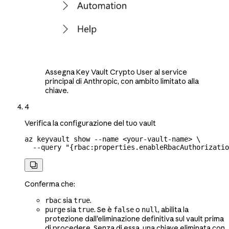
Assegna Key Vault Crypto User al service
principal di Anthropic, con ambito limitato alla
chiave.
4
Verifica la configurazione del tuo vault
az
 keyvault
 show
 --name
 <
your-vault-nam
e
>
 \
  --query
 "{rbac:properties.enableRbacAuthorizatio

Conferma che:
sia
.
rbac
true
sia
. Se è
o
, abilita la
purge
true
false
null
protezione dall'eliminazione definitiva sul vault prima
di procedere. Senza di essa, una chiave eliminata con