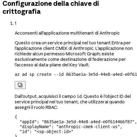
Configurazione della chiave di
crittografia
1
Acconsenti all'applicazione multitenant di Anthropic
Questo crea un service principal nel tuo tenant Entra per
l'applicazione client CMEK di Anthropic. L'applicazione non
richiede alcun permesso Microsoft Graph; esiste
esclusivamente come destinazione di federazione per
l'accesso al data-plane del Key Vault.
az
 ad
 sp
 create
 --id
 8635ae1a-3e5d-44e8-a4ed-e0f61

Dall'output, acquisisci il campo
. Questo è l'object ID del
id
service principal nel tuo tenant, che utilizzerai quando
assegni il ruolo RBAC.
{
  "appId"
: 
"8635ae1a-3e5d-44e8-a4ed-e0f614466f87"
,
  "displayName"
: 
"anthropic-cmek-client-us"
,
  "id"
: 
"<sp-object-id>"
}