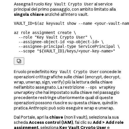
Assegna il ruolo
al service
Key Vault Crypto User
principal del primo passaggio, con ambito limitato alla
singola chiave
anziché all'intero vault.
VAULT_ID
=
$(
az
 keyvault
 show
 --name
 <
your-vault-nam
az
 role
 assignment
 create
 \
  --role
 "Key Vault Crypto User"
 \
  --assignee-object-id
 <
sp-object-i
d
>
 \
  --assignee-principal-type
 ServicePrincipal
 \
  --scope
 "${
VAULT_ID
}/keys/<your-key-name>"

Il ruolo predefinito
concede le
Key Vault Crypto User
operazioni crittografiche sulle chiavi (encrypt, decrypt,
wrap, unwrap, sign, verify) più la lettura della chiave
nell'ambito assegnato. La restrizione
--ops wrapKey
che hai impostato sulla chiave nel passaggio
unwrapKey
precedente restringe ulteriormente quali di queste
operazioni possono riuscire su questa chiave, quindi in
pratica Anthropic può solo eseguire wrap e unwrap.
Dal Portale, apri la
chiave
(non il vault), seleziona la sua
scheda
Access control (IAM)
, fai clic su
Add > Add role
assignment
, seleziona
Key Vault Crypto User
e