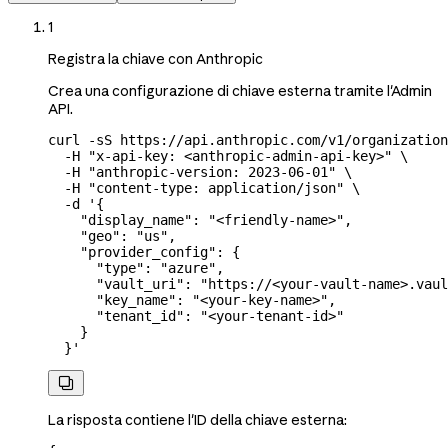
1
Registra la chiave con Anthropic
Crea una configurazione di chiave esterna tramite l'Admin
API.
curl
 -sS
 https://api.anthropic.com/v1/organization
  -H
 "x-api-key: <anthropic-admin-api-key>"
 \
  -H
 "anthropic-version: 2023-06-01"
 \
  -H
 "content-type: application/json"
 \
  -d
 '{
    "display_name": "<friendly-name>",
    "geo": "us",
    "provider_config": {
      "type": "azure",
      "vault_uri": "https://<your-vault-name>.vaul
      "key_name": "<your-key-name>",
      "tenant_id": "<your-tenant-id>"
    }
  }'

La risposta contiene l'ID della chiave esterna: