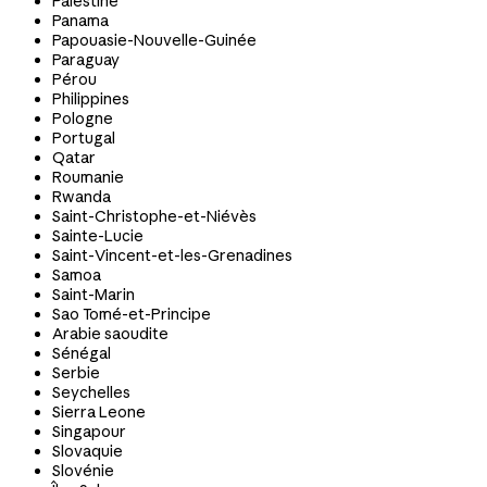
Palestine
Panama
Papouasie-Nouvelle-Guinée
Paraguay
Pérou
Philippines
Pologne
Portugal
Qatar
Roumanie
Rwanda
Saint-Christophe-et-Niévès
Sainte-Lucie
Saint-Vincent-et-les-Grenadines
Samoa
Saint-Marin
Sao Tomé-et-Principe
Arabie saoudite
Sénégal
Serbie
Seychelles
Sierra Leone
Singapour
Slovaquie
Slovénie