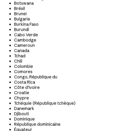
Botswana
Brésil
Brunei
Bulgarie
Burkina Faso
Burundi
Cabo Verde
Cambodge
Cameroun
Canada
Tchad
Chili
Colombie
Comores
Congo, République du
Costa Rica
Côte d'Ivoire
Croatie
Chypre
Tchéquie (République tchèque)
Danemark
Djibouti
Dominique
République dominicaine
Équateur