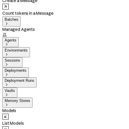
Create a Message
Count tokens in a Message
Batches

Managed Agents

Agents

Environments

Sessions

Deployments

Deployment Runs

Vaults

Memory Stores

Models
List Models