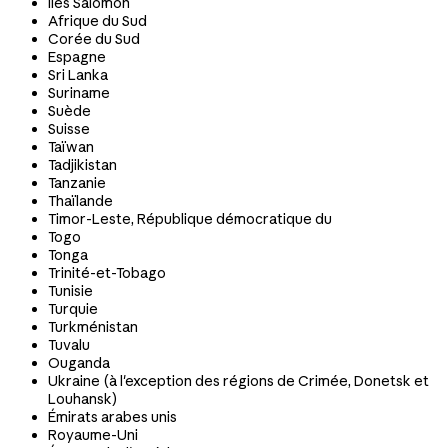
Îles Salomon
Afrique du Sud
Corée du Sud
Espagne
Sri Lanka
Suriname
Suède
Suisse
Taïwan
Tadjikistan
Tanzanie
Thaïlande
Timor-Leste, République démocratique du
Togo
Tonga
Trinité-et-Tobago
Tunisie
Turquie
Turkménistan
Tuvalu
Ouganda
Ukraine (à l'exception des régions de Crimée, Donetsk et
Louhansk)
Émirats arabes unis
Royaume-Uni