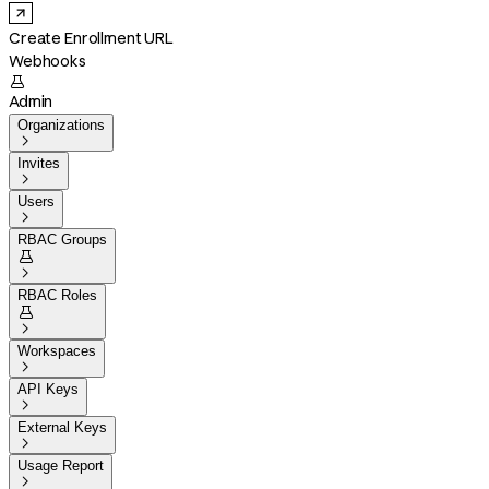
Create Enrollment URL
Webhooks

Admin
Organizations

Invites

Users

RBAC Groups


RBAC Roles


Workspaces

API Keys

External Keys

Usage Report
