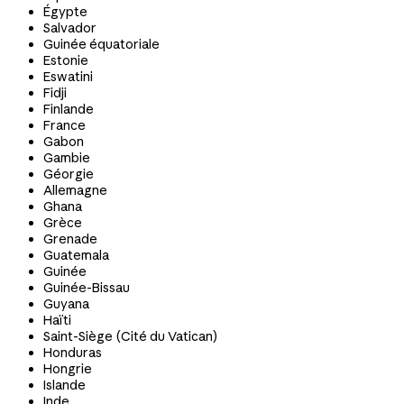
Égypte
Salvador
Guinée équatoriale
Estonie
Eswatini
Fidji
Finlande
France
Gabon
Gambie
Géorgie
Allemagne
Ghana
Grèce
Grenade
Guatemala
Guinée
Guinée-Bissau
Guyana
Haïti
Saint-Siège (Cité du Vatican)
Honduras
Hongrie
Islande
Inde