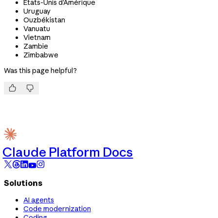
États-Unis d'Amérique
Uruguay
Ouzbékistan
Vanuatu
Vietnam
Zambie
Zimbabwe
Was this page helpful?


Claude Platform Docs
Solutions
AI agents
Code modernization
Coding