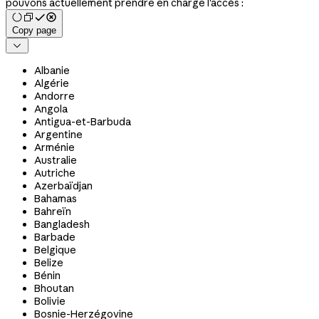
pouvons actuellement prendre en charge l'accès :
Copy page

Albanie
Algérie
Andorre
Angola
Antigua-et-Barbuda
Argentine
Arménie
Australie
Autriche
Azerbaïdjan
Bahamas
Bahreïn
Bangladesh
Barbade
Belgique
Belize
Bénin
Bhoutan
Bolivie
Bosnie-Herzégovine