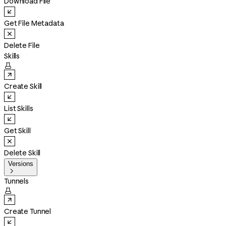
Download File
Get File Metadata
Delete File
Skills

Create Skill
List Skills
Get Skill
Delete Skill
Versions

Tunnels

Create Tunnel