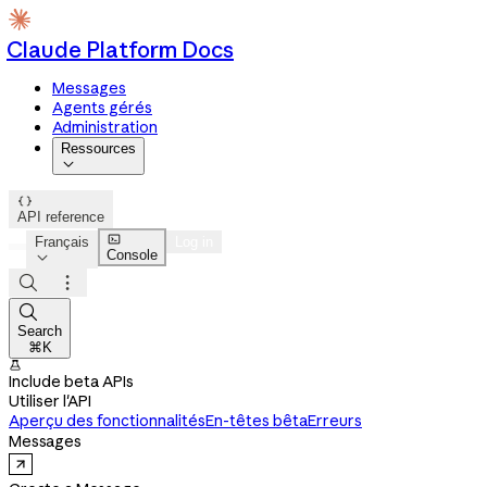
Claude Platform Docs
Messages
Agents gérés
Administration
Ressources


API reference

Français
Log in
Console




Search
⌘K

Include beta APIs
Utiliser l'API
Aperçu des fonctionnalités
En-têtes bêta
Erreurs
Messages