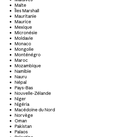
Malte
Îles Marshall
Mauritanie
Maurice
Mexique
Micronésie
Moldavie
Monaco
Mongolie
Monténégro
Maroc
Mozambique
Namibie
Nauru
Népal
Pays-Bas
Nouvelle-Zélande
Niger
Nigéria
Macédoine du Nord
Norvège
Oman
Pakistan
Palaos