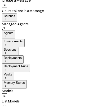
Create a Message
Count tokens in a Message
Batches

Managed Agents

Agents

Environments

Sessions

Deployments

Deployment Runs

Vaults

Memory Stores

Models
List Models