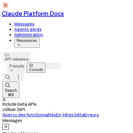
Claude Platform Docs
Messages
Agents gérés
Administration
Ressources


API reference

Français
Log in
Console




Search
⌘K

Include beta APIs
Utiliser l'API
Aperçu des fonctionnalités
En-têtes bêta
Erreurs
Messages