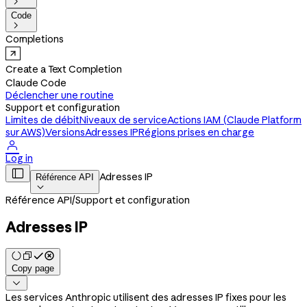

Code

Completions
Create a Text Completion
Claude Code
Déclencher une routine
Support et configuration
Limites de débit
Niveaux de service
Actions IAM (Claude Platform
sur AWS)
Versions
Adresses IP
Régions prises en charge

Log in

Adresses IP
Référence API

Référence API
/
Support et configuration
Adresses IP
Copy page

Les services Anthropic utilisent des adresses IP fixes pour les