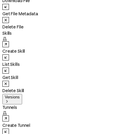
Download File
Get File Metadata
Delete File
Skills

Create Skill
List Skills
Get Skill
Delete Skill
Versions

Tunnels

Create Tunnel