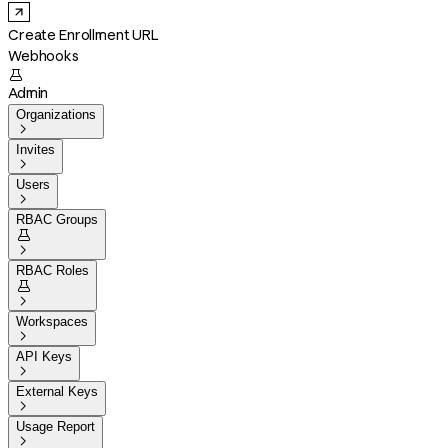
Create Enrollment URL
Webhooks

Admin
Organizations

Invites

Users

RBAC Groups


RBAC Roles


Workspaces

API Keys

External Keys

Usage Report
