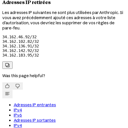
Adresses IP retirées
Les adresses IP suivantes ne sont plus utilisées par Anthropic. Si
vous avez précédemment ajouté ces adresses à votre liste
d'autorisation, vous devriez les supprimer de vos règles de
pare-feu.
34.162.46.92/32

34.162.102.82/32

34.162.136.91/32

34.162.142.92/32

34.162.183.95/32

Was this page helpful?


Adresses IP entrantes
IPv4
IPv6
Adresses IP sortantes
IPv4