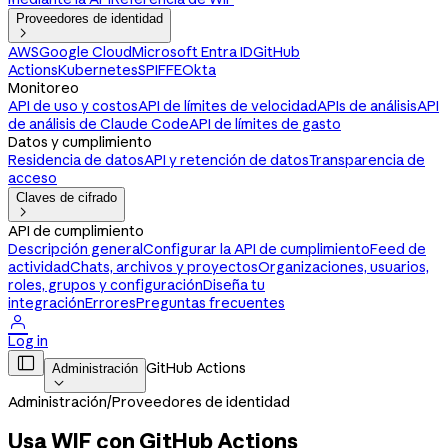
Proveedores de identidad

AWS
Google Cloud
Microsoft Entra ID
GitHub
Actions
Kubernetes
SPIFFE
Okta
Monitoreo
API de uso y costos
API de límites de velocidad
APIs de análisis
API
de análisis de Claude Code
API de límites de gasto
Datos y cumplimiento
Residencia de datos
API y retención de datos
Transparencia de
acceso
Claves de cifrado

API de cumplimiento
Descripción general
Configurar la API de cumplimiento
Feed de
actividad
Chats, archivos y proyectos
Organizaciones, usuarios,
roles, grupos y configuración
Diseña tu
integración
Errores
Preguntas frecuentes

Log in

GitHub Actions
Administración

Administración
/
Proveedores de identidad
Usa WIF con GitHub Actions