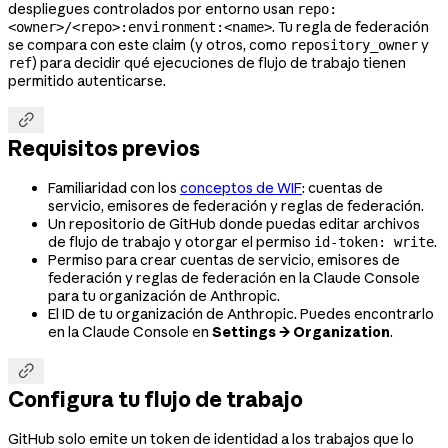
despliegues controlados por entorno usan
repo:
. Tu regla de federación
<owner>/<repo>:environment:<name>
se compara con este claim (y otros, como
y
repository_owner
) para decidir qué ejecuciones de flujo de trabajo tienen
ref
permitido autenticarse.

Requisitos previos
Familiaridad con los
conceptos de WIF
: cuentas de
servicio, emisores de federación y reglas de federación.
Un repositorio de GitHub donde puedas editar archivos
de flujo de trabajo y otorgar el permiso
.
id-token: write
Permiso para crear cuentas de servicio, emisores de
federación y reglas de federación en la Claude Console
para tu organización de Anthropic.
El ID de tu organización de Anthropic. Puedes encontrarlo
en la Claude Console en
Settings → Organization
.

Configura tu flujo de trabajo
GitHub solo emite un token de identidad a los trabajos que lo