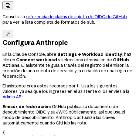

Consulta la
referencia de claims de sujeto de OIDC de GitHub
para ver la lista completa de formatos de
.
sub

Configura Anthropic
En la Claude Console, abre
Settings → Workload identity
, haz
clic en
Connect workload
y selecciona el mosaico de
GitHub
Actions
. El asistente te guía a través del registro del emisor, la
creación de una cuenta de servicio y la creación de una regla de
federación.
El asistente crea estos recursos por ti. Usa los siguientes
valores, ya sea que los ingreses en el asistente o los envíes a la
Admin API
:
Emisor de federación:
GitHub publica su documento de
descubrimiento OIDC y su JWKS públicamente, así que usa el
modo de descubrimiento. Anthropic actualiza las claves
automáticamente cuando GitHub las rota.
{