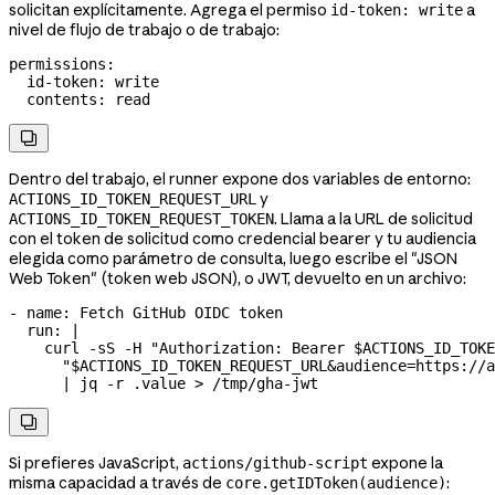
solicitan explícitamente. Agrega el permiso
a
id-token: write
nivel de flujo de trabajo o de trabajo:
permissions
:
  id-token
: 
write
  contents
: 
read

Dentro del trabajo, el runner expone dos variables de entorno:
y
ACTIONS_ID_TOKEN_REQUEST_URL
. Llama a la URL de solicitud
ACTIONS_ID_TOKEN_REQUEST_TOKEN
con el token de solicitud como credencial bearer y tu audiencia
elegida como parámetro de consulta, luego escribe el "JSON
Web Token" (token web JSON), o JWT, devuelto en un archivo:
- 
name
: 
Fetch GitHub OIDC token
  run
: 
|
    curl -sS -H "Authorization: Bearer $ACTIONS_ID_TOKE
      "$ACTIONS_ID_TOKEN_REQUEST_URL&audience=https://a
      | jq -r .value > /tmp/gha-jwt

Si prefieres JavaScript,
expone la
actions/github-script
misma capacidad a través de
:
core.getIDToken(audience)