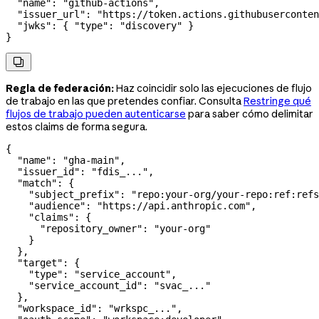
  "name"
: 
"github-actions"
,
  "issuer_url"
: 
"https://token.actions.githubuserconten
  "jwks"
: { 
"type"
: 
"discovery"
 }
}

Regla de federación:
Haz coincidir solo las ejecuciones de flujo
de trabajo en las que pretendes confiar. Consulta
Restringe qué
flujos de trabajo pueden autenticarse
para saber cómo delimitar
estos claims de forma segura.
{
  "name"
: 
"gha-main"
,
  "issuer_id"
: 
"fdis_..."
,
  "match"
: {
    "subject_prefix"
: 
"repo:your-org/your-repo:ref:refs
    "audience"
: 
"https://api.anthropic.com"
,
    "claims"
: {
      "repository_owner"
: 
"your-org"
    }
  },
  "target"
: {
    "type"
: 
"service_account"
,
    "service_account_id"
: 
"svac_..."
  },
  "workspace_id"
: 
"wrkspc_..."
,