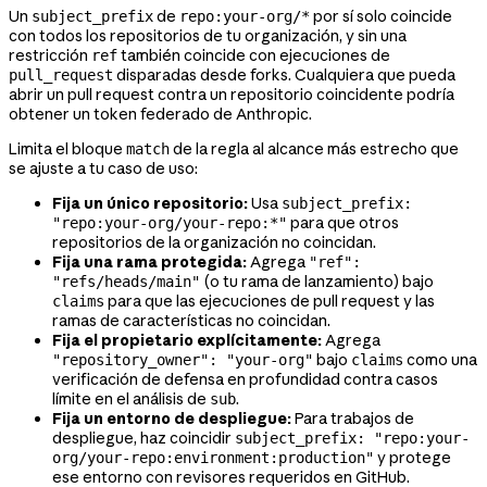
Un
de
por sí solo coincide
subject_prefix
repo:your-org/*
con todos los repositorios de tu organización, y sin una
restricción
también coincide con ejecuciones de
ref
disparadas desde forks. Cualquiera que pueda
pull_request
abrir un pull request contra un repositorio coincidente podría
obtener un token federado de Anthropic.
Limita el bloque
de la regla al alcance más estrecho que
match
se ajuste a tu caso de uso:
Fija un único repositorio:
Usa
subject_prefix:
para que otros
"repo:your-org/your-repo:*"
repositorios de la organización no coincidan.
Fija una rama protegida:
Agrega
"ref":
(o tu rama de lanzamiento) bajo
"refs/heads/main"
para que las ejecuciones de pull request y las
claims
ramas de características no coincidan.
Fija el propietario explícitamente:
Agrega
bajo
como una
"repository_owner": "your-org"
claims
verificación de defensa en profundidad contra casos
límite en el análisis de
.
sub
Fija un entorno de despliegue:
Para trabajos de
despliegue, haz coincidir
subject_prefix: "repo:your-
y protege
org/your-repo:environment:production"
ese entorno con revisores requeridos en GitHub.