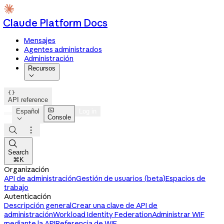
Claude Platform Docs
Mensajes
Agentes administrados
Administración
Recursos


API reference

Español
Log in
Console




Search
⌘K
Organización
API de administración
Gestión de usuarios (beta)
Espacios de
trabajo
Autenticación
Descripción general
Crear una clave de API de
administración
Workload Identity Federation
Administrar WIF
mediante la API
Referencia de WIF