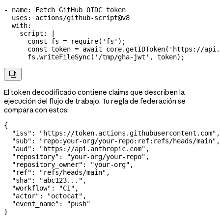
- 
name
: 
Fetch GitHub OIDC token
  uses
: 
actions/github-script@v8
  with
:
    script
: 
|
      const fs = require('fs');
      const token = await core.getIDToken('https://api.
      fs.writeFileSync('/tmp/gha-jwt', token);

El token decodificado contiene claims que describen la
ejecución del flujo de trabajo. Tu regla de federación se
compara con estos:
{
  "iss"
: 
"https://token.actions.githubusercontent.com"
,
  "sub"
: 
"repo:your-org/your-repo:ref:refs/heads/main"
,
  "aud"
: 
"https://api.anthropic.com"
,
  "repository"
: 
"your-org/your-repo"
,
  "repository_owner"
: 
"your-org"
,
  "ref"
: 
"refs/heads/main"
,
  "sha"
: 
"abc123..."
,
  "workflow"
: 
"CI"
,
  "actor"
: 
"octocat"
,
  "event_name"
: 
"push"
}