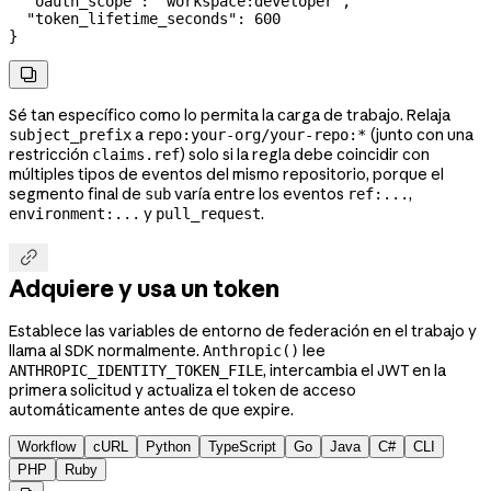
  "oauth_scope"
: 
"workspace:developer"
,
  "token_lifetime_seconds"
: 
600
}

Sé tan específico como lo permita la carga de trabajo. Relaja
a
(junto con una
subject_prefix
repo:your-org/your-repo:*
restricción
) solo si la regla debe coincidir con
claims.ref
múltiples tipos de eventos del mismo repositorio, porque el
segmento final de
varía entre los eventos
,
sub
ref:...
y
.
environment:...
pull_request

Adquiere y usa un token
Establece las variables de entorno de federación en el trabajo y
llama al SDK normalmente.
lee
Anthropic()
, intercambia el JWT en la
ANTHROPIC_IDENTITY_TOKEN_FILE
primera solicitud y actualiza el token de acceso
automáticamente antes de que expire.
Workflow
cURL
Python
TypeScript
Go
Java
C#
CLI
PHP
Ruby