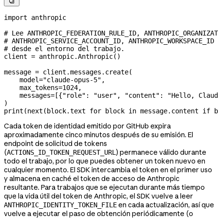

import
 anthropic
# Lee ANTHROPIC_FEDERATION_RULE_ID, ANTHROPIC_ORGANIZAT
# ANTHROPIC_SERVICE_ACCOUNT_ID, ANTHROPIC_WORKSPACE_ID 
# desde el entorno del trabajo.
client 
=
 anthropic.Anthropic()
message 
=
 client.messages.create(
    model
=
"claude-opus-5"
,
    max_tokens
=
1024
,
    messages
=
[{
"role"
: 
"user"
, 
"content"
: 
"Hello, Claud
)
print
(
next
(block.text 
for
 block 
in
 message.content 
if
 b
Cada token de identidad emitido por GitHub expira
aproximadamente cinco minutos después de su emisión. El
endpoint de solicitud de tokens
(
) permanece válido durante
ACTIONS_ID_TOKEN_REQUEST_URL
todo el trabajo, por lo que puedes obtener un token nuevo en
cualquier momento. El SDK intercambia el token en el primer uso
y almacena en caché el token de acceso de Anthropic
resultante. Para trabajos que se ejecutan durante más tiempo
que la vida útil del token de Anthropic, el SDK vuelve a leer
en cada actualización, así que
ANTHROPIC_IDENTITY_TOKEN_FILE
vuelve a ejecutar el paso de obtención periódicamente (o