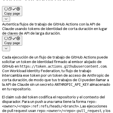
Copy page

Autentica flujos de trabajo de GitHub Actions con la API de
Claude usando tokens de identidad de corta duración en lugar
de claves de API de larga duración.
Copy page

Cada ejecución de un flujo de trabajo de GitHub Actions puede
solicitar un token de identidad firmado al emisor alojado de
GitHub en
.
https://token.actions.githubusercontent.com
Con Workload Identity Federation, tu flujo de trabajo
intercambia ese token por un token de acceso de Anthropic de
corta duración, de modo que tus trabajos de CI pueden llamar a
la API de Claude sin un secreto
almacenado
ANTHROPIC_API_KEY
en tu repositorio.
El claim
del token codifica el repositorio y el contexto del
sub
disparador. Para un push a una rama tiene la forma
repo:
. Las ejecuciones
<owner>/<repo>:ref:refs/heads/<branch>
de pull request usan
, y los
repo:<owner>/<repo>:pull_request