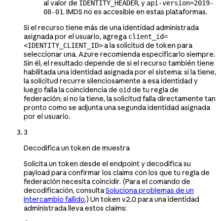
al valor de
, y
IDENTITY_HEADER
api-version=2019-
. IMDS no es accesible en estas plataformas.
08-01
Si el recurso tiene más de una identidad administrada
asignada por el usuario, agrega
client_id=
a la solicitud de token para
<IDENTITY_CLIENT_ID>
seleccionar una. Azure recomienda especificarlo siempre.
Sin él, el resultado depende de si el recurso también tiene
habilitada una identidad asignada por el sistema: si la tiene,
la solicitud recurre silenciosamente a esa identidad y
luego falla la coincidencia de
de tu regla de
oid
federación; si no la tiene, la solicitud falla directamente tan
pronto como se adjunta una segunda identidad asignada
por el usuario.
3
Decodifica un token de muestra
Solicita un token desde el endpoint y decodifica su
payload para confirmar los claims con los que tu regla de
federación necesita coincidir. (Para el comando de
decodificación, consulta
Soluciona problemas de un
intercambio fallido
.) Un token v2.0 para una identidad
administrada lleva estos claims: