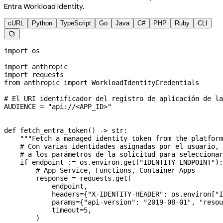
Entra Workload Identity.
cURL
Python
TypeScript
Go
Java
C#
PHP
Ruby
CLI

import
 os
import
 anthropic
import
 requests
from
 anthropic 
import
 WorkloadIdentityCredentials
# El URI identificador del registro de aplicación de la
AUDIENCE
 =
 "api://<APP_ID>"
def
 fetch_entra_token
() -> 
str
:
    """Fetch a managed identity token from the platform
    # Con varias identidades asignadas por el usuario, 
    # a los parámetros de la solicitud para seleccionar
    if
 endpoint 
:=
 os.environ.get(
"IDENTITY_ENDPOINT"
):
        # App Service, Functions, Container Apps
        response 
=
 requests.get(
            endpoint,
            headers
=
{
"X-IDENTITY-HEADER"
: os.environ[
"I
            params
=
{
"api-version"
: 
"2019-08-01"
, 
"resou
            timeout
=
5
,
        )