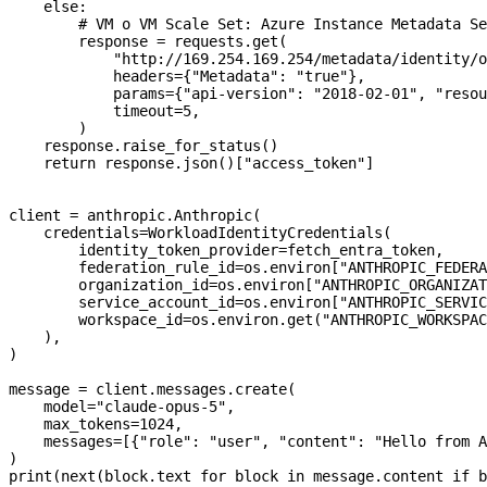
    else
:
        # VM o VM Scale Set: Azure Instance Metadata Se
        response 
=
 requests.get(
            "http://169.254.169.254/metadata/identity/o
            headers
=
{
"Metadata"
: 
"true"
},
            params
=
{
"api-version"
: 
"2018-02-01"
, 
"resou
            timeout
=
5
,
        )
    response.raise_for_status()
    return
 response.json()[
"access_token"
]
client 
=
 anthropic.Anthropic(
    credentials
=
WorkloadIdentityCredentials(
        identity_token_provider
=
fetch_entra_token,
        federation_rule_id
=
os.environ[
"ANTHROPIC_FEDERA
        organization_id
=
os.environ[
"ANTHROPIC_ORGANIZAT
        service_account_id
=
os.environ[
"ANTHROPIC_SERVIC
        workspace_id
=
os.environ.get(
"ANTHROPIC_WORKSPAC
    ),
)
message 
=
 client.messages.create(
    model
=
"claude-opus-5"
,
    max_tokens
=
1024
,
    messages
=
[{
"role"
: 
"user"
, 
"content"
: 
"Hello from A
)
print
(
next
(block.text 
for
 block 
in
 message.content 
if
 b