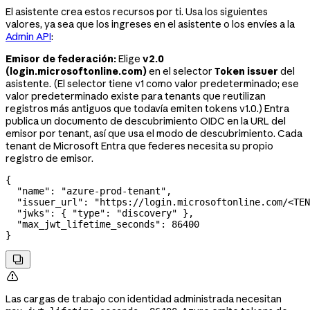
El asistente crea estos recursos por ti. Usa los siguientes
valores, ya sea que los ingreses en el asistente o los envíes a la
Admin API
:
Emisor de federación:
Elige
v2.0
(login.microsoftonline.com)
en el selector
Token issuer
del
asistente. (El selector tiene v1 como valor predeterminado; ese
valor predeterminado existe para tenants que reutilizan
registros más antiguos que todavía emiten tokens v1.0.) Entra
publica un documento de descubrimiento OIDC en la URL del
emisor por tenant, así que usa el modo de descubrimiento. Cada
tenant de Microsoft Entra que federes necesita su propio
registro de emisor.
{
  "name"
: 
"azure-prod-tenant"
,
  "issuer_url"
: 
"https://login.microsoftonline.com/<TEN
  "jwks"
: { 
"type"
: 
"discovery"
 },
  "max_jwt_lifetime_seconds"
: 
86400
}


Las cargas de trabajo con identidad administrada necesitan