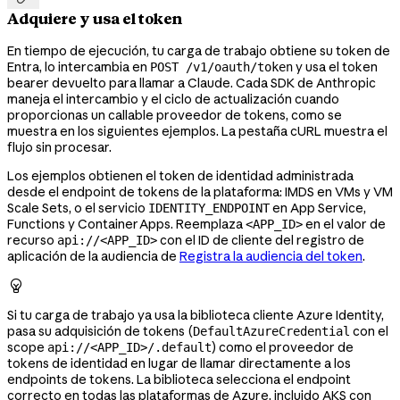
Adquiere y usa el token
En tiempo de ejecución, tu carga de trabajo obtiene su token de
Entra, lo intercambia en
y usa el token
POST /v1/oauth/token
bearer devuelto para llamar a Claude. Cada SDK de Anthropic
maneja el intercambio y el ciclo de actualización cuando
proporcionas un callable proveedor de tokens, como se
muestra en los siguientes ejemplos. La pestaña cURL muestra el
flujo sin procesar.
Los ejemplos obtienen el token de identidad administrada
desde el endpoint de tokens de la plataforma: IMDS en VMs y VM
Scale Sets, o el servicio
en App Service,
IDENTITY_ENDPOINT
Functions y Container Apps. Reemplaza
en el valor de
<APP_ID>
recurso
con el ID de cliente del registro de
api://<APP_ID>
aplicación de la audiencia de
Registra la audiencia del token
.

Si tu carga de trabajo ya usa la biblioteca cliente Azure Identity,
pasa su adquisición de tokens (
con el
DefaultAzureCredential
scope
) como el proveedor de
api://<APP_ID>/.default
tokens de identidad en lugar de llamar directamente a los
endpoints de tokens. La biblioteca selecciona el endpoint
correcto en todas las plataformas de Azure, incluido AKS con