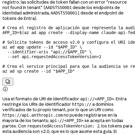
registro, las solicitudes de token fallan con un error "resource
not found in tenant" (
desde los endpoints de
AADSTS50001
identidad administrada,
desde el endpoint de
AADSTS500011
tokens de Entra).
# Crea el registro de aplicación que representa la audi
APP_ID
=
$(
az
 ad
 app
 create
 --display-name
 claude-api-fe
# Solicita tokens de acceso v2.0 y configura el URI ide
az
 ad
 app
 update
 --id
 "
$APP_ID
"
 \
  --identifier-uris
 "api://
$APP_ID
"
 \
  --set
 api.requestedAccessTokenVersion=
2
# Crea el service principal para que la audiencia se r
az
 ad
 sp
 create
 --id
 "
$APP_ID
"


Usa el formato de URI de identificador
. Entra
api://<APP_ID>
restringe los URIs de identificador
a dominios
https://
verificados de tu propio tenant, por lo que un URI como
no puede registrarse en la
https://api.anthropic.com
mayoría de los tenants;
se acepta en todas
api://<APP_ID>
partes. Con
, los tokens para
requestedAccessTokenVersion: 2
esta audiencia son v2.0, que es lo que asume esta guía. Si