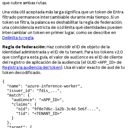
que cubre ambas rutas.
Una vida útil aceptada más larga significa que un token de Entra
filtrado permanece intercambiable durante más tiempo. Si un
token se filtra, la palanca es deshabilitar la regla de federación;
una coincidencia estricta de
limita qué identidades pueden
oid
intercambiar un token en primer lugar, como se describe en
Delimita tu regla
.
Regla de federación:
Haz coincidir el ID de objeto de la
identidad administrada y el ID de tu tenant. Para los tokens v2.0
que configura esta guía, el valor de
es el ID de cliente
audience
del registro de aplicación de la audiencia (el GUID
de
<APP_ID>
Registra la audiencia del token
). Usa el valor exacto de
de tu
aud
token decodificado.
{
  "name"
: 
"azure-inference-worker"
,
  "issuer_id"
: 
"fdis_..."
,
  "match"
: {
    "audience"
: 
"<APP_ID>"
,
    "claims"
: {
      "oid"
: 
"9f8e7d6c-1a2b-3c4d-5e6f-..."
,
      "tid"
: 
"<TENANT_ID>"
    }
  },
  "target"
: {