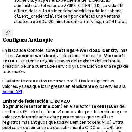
audiencia, y
es el ID de cliente de la identidad
azp
administrada (el valor de
). La vida útil
AZURE_CLIENT_ID
difiere de la ruta de identidad administrada: los tokens
tienen por defecto una ventana
client_credentials
aleatoria de 60 a 90 minutos entre
y
, no 24 horas.
iat
exp

Configura Anthropic
En la Claude Console, abre
Settings → Workload identity
, haz
clic en
Connect workload
y selecciona el mosaico
Microsoft
Entra
. El asistente te guía a través del registro del emisor, la
creación de una cuenta de servicio y la creación de una regla de
federación.
El asistente crea estos recursos por ti. Usa los siguientes
valores, ya sea que los ingreses en el asistente o los envíes a la
Admin API
:
Emisor de federación:
Elige
v2.0
(login.microsoftonline.com)
en el selector
Token issuer
del
asistente. (El selector tiene v1 como valor predeterminado; ese
valor predeterminado existe para tenants que reutilizan
registros más antiguos que todavía emiten tokens v1.0.) Entra
publica un documento de descubrimiento OIDC en la URL del