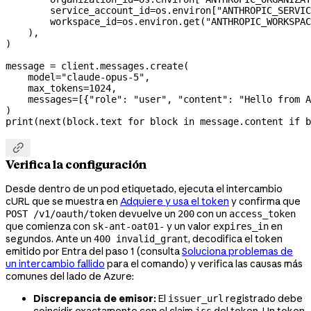
        service_account_id
=
os.environ[
"ANTHROPIC_SERVIC
        workspace_id
=
os.environ.get(
"ANTHROPIC_WORKSPAC
    ),
)
message 
=
 client.messages.create(
    model
=
"claude-opus-5"
,
    max_tokens
=
1024
,
    messages
=
[{
"role"
: 
"user"
, 
"content"
: 
"Hello from A
)
print
(
next
(block.text 
for
 block 
in
 message.content 
if
 b

Verifica la configuración
Desde dentro de un pod etiquetado, ejecuta el intercambio
cURL que se muestra en
Adquiere y usa el token
y confirma que
devuelve un
con un
POST /v1/oauth/token
200
access_token
que comienza con
y un valor
en
sk-ant-oat01-
expires_in
segundos. Ante un
, decodifica el token
400 invalid_grant
emitido por Entra del paso 1 (consulta
Soluciona problemas de
un intercambio fallido
para el comando) y verifica las causas más
comunes del lado de Azure:
Discrepancia de emisor:
El
registrado debe
issuer_url