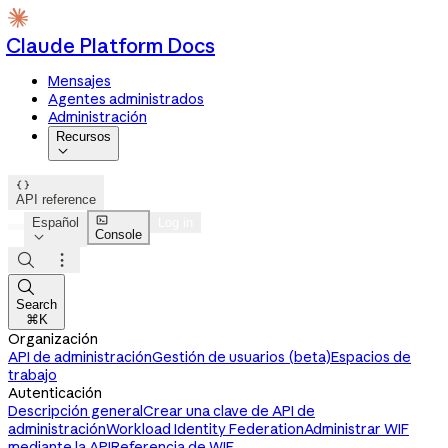
Claude Platform Docs
Mensajes
Agentes administrados
Administración
Recursos


API reference

Español
Log in
Console




Search
⌘K
Organización
API de administración
Gestión de usuarios (beta)
Espacios de
trabajo
Autenticación
Descripción general
Crear una clave de API de
administración
Workload Identity Federation
Administrar WIF
mediante la API
Referencia de WIF