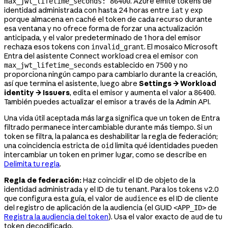
. Azure emite tokens de
max_jwt_lifetime_seconds: 86400
identidad administrada con hasta 24 horas entre
y
iat
exp
porque almacena en caché el token de cada recurso durante
esa ventana y no ofrece forma de forzar una actualización
anticipada, y el valor predeterminado de 1 hora del emisor
rechaza esos tokens con
. El mosaico Microsoft
invalid_grant
Entra del asistente Connect workload crea el emisor con
establecido en
y no
max_jwt_lifetime_seconds
7500
proporciona ningún campo para cambiarlo durante la creación,
así que termina el asistente, luego abre
Settings → Workload
identity → Issuers
, edita el emisor y aumenta el valor a
.
86400
También puedes actualizar el emisor a través de la Admin API.
Una vida útil aceptada más larga significa que un token de Entra
filtrado permanece intercambiable durante más tiempo. Si un
token se filtra, la palanca es deshabilitar la regla de federación;
una coincidencia estricta de
limita qué identidades pueden
oid
intercambiar un token en primer lugar, como se describe en
Delimita tu regla
.
Regla de federación:
Haz coincidir el ID de objeto de la
identidad administrada y el ID de tu tenant. Para los tokens v2.0
que configura esta guía, el valor de
es el ID de cliente
audience
del registro de aplicación de la audiencia (el GUID
de
<APP_ID>
Registra la audiencia del token
). Usa el valor exacto de
de tu
aud
token decodificado.