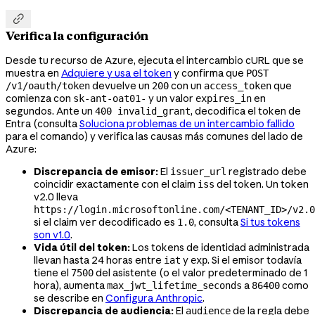

Verifica la configuración
Desde tu recurso de Azure, ejecuta el intercambio cURL que se
muestra en
Adquiere y usa el token
y confirma que
POST
devuelve un
con un
que
/v1/oauth/token
200
access_token
comienza con
y un valor
en
sk-ant-oat01-
expires_in
segundos. Ante un
, decodifica el token de
400 invalid_grant
Entra (consulta
Soluciona problemas de un intercambio fallido
para el comando) y verifica las causas más comunes del lado de
Azure:
Discrepancia de emisor:
El
registrado debe
issuer_url
coincidir exactamente con el claim
del token. Un token
iss
v2.0 lleva
https://login.microsoftonline.com/<TENANT_ID>/v2.0
si el claim
decodificado es
, consulta
Si tus tokens
ver
1.0
son v1.0
.
Vida útil del token:
Los tokens de identidad administrada
llevan hasta 24 horas entre
y
. Si el emisor todavía
iat
exp
tiene el
del asistente (o el valor predeterminado de 1
7500
hora), aumenta
a
como
max_jwt_lifetime_seconds
86400
se describe en
Configura Anthropic
.
Discrepancia de audiencia:
El
de la regla debe
audience