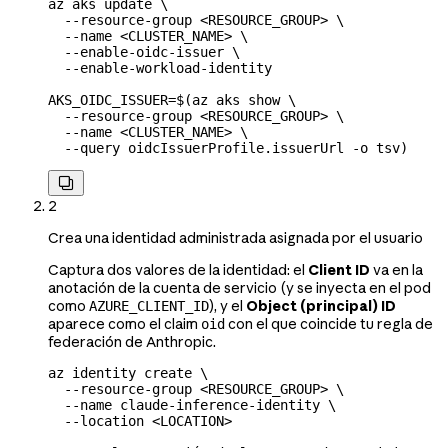
az
 aks
 update
 \
  --resource-group
 <
RESOURCE_GROU
P
>
 \
  --name
 <
CLUSTER_NAM
E
>
 \
  --enable-oidc-issuer
 \
  --enable-workload-identity
AKS_OIDC_ISSUER
=
$(
az
 aks
 show
 \
  --resource-group
 <
RESOURCE_GROU
P
>
 \
  --name
 <
CLUSTER_NAM
E
>
 \
  --query
 oidcIssuerProfile.issuerUrl
 -o
 tsv
)

2
Crea una identidad administrada asignada por el usuario
Captura dos valores de la identidad: el
Client ID
va en la
anotación de la cuenta de servicio (y se inyecta en el pod
como
), y el
Object (principal) ID
AZURE_CLIENT_ID
aparece como el claim
con el que coincide tu regla de
oid
federación de Anthropic.
az
 identity
 create
 \
  --resource-group
 <
RESOURCE_GROU
P
>
 \
  --name
 claude-inference-identity
 \
  --location
 <
LOCATIO
N
>