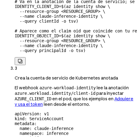
# Va en la anotación de la cuenta de servicio; se 
IDENTITY_CLIENT_ID
=
$(
az
 identity
 show
 \
  --resource-group
 <
RESOURCE_GROU
P
>
 \
  --name
 claude-inference-identity
 \
  --query
 clientId
 -o
 tsv
)
# Aparece como el claim oid que coincide con tu re
IDENTITY_OBJECT_ID
=
$(
az
 identity
 show
 \
  --resource-group
 <
RESOURCE_GROU
P
>
 \
  --name
 claude-inference-identity
 \
  --query
 principalId
 -o
 tsv
)

3
Crea la cuenta de servicio de Kubernetes anotada
El webhook
lee la anotación
azure-workload-identity
para inyectar
azure.workload.identity/client-id
en el pod, que los ejemplos en
Adquiere
AZURE_CLIENT_ID
y usa el token
leen desde el entorno.
apiVersion
: 
v1
kind
: 
ServiceAccount
metadata
:
  name
: 
claude-inference
  namespace
: 
inference