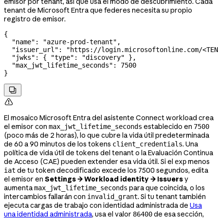
emisor por tenant, así que usa el modo de descubrimiento. Cada
tenant de Microsoft Entra que federes necesita su propio
registro de emisor.
{
  "name"
: 
"azure-prod-tenant"
,
  "issuer_url"
: 
"https://login.microsoftonline.com/<TEN
  "jwks"
: { 
"type"
: 
"discovery"
 },
  "max_jwt_lifetime_seconds"
: 
7500
}


El mosaico Microsoft Entra del asistente Connect workload crea
el emisor con
establecido en
max_jwt_lifetime_seconds
7500
(poco más de 2 horas), lo que cubre la vida útil predeterminada
de 60 a 90 minutos de los tokens
. Una
client_credentials
política de vida útil de tokens del tenant o la Evaluación Continua
de Acceso (CAE) pueden extender esa vida útil. Si el
menos
exp
de tu token decodificado excede los 7500 segundos, edita
iat
el emisor en
Settings → Workload identity → Issuers
y
aumenta
para que coincida, o los
max_jwt_lifetime_seconds
intercambios fallarán con
. Si tu tenant también
invalid_grant
ejecuta cargas de trabajo con identidad administrada de
Usa
una identidad administrada
, usa el valor
de esa sección,
86400