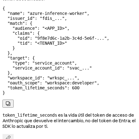
{
  "name"
: 
"azure-inference-worker"
,
  "issuer_id"
: 
"fdis_..."
,
  "match"
: {
    "audience"
: 
"<APP_ID>"
,
    "claims"
: {
      "oid"
: 
"9f8e7d6c-1a2b-3c4d-5e6f-..."
,
      "tid"
: 
"<TENANT_ID>"
    }
  },
  "target"
: {
    "type"
: 
"service_account"
,
    "service_account_id"
: 
"svac_..."
  },
  "workspace_id"
: 
"wrkspc_..."
,
  "oauth_scope"
: 
"workspace:developer"
,
  "token_lifetime_seconds"
: 
600
}

es la vida útil del token de acceso de
token_lifetime_seconds
Anthropic que devuelve el intercambio, no del token de Entra; el
SDK lo actualiza por ti.
