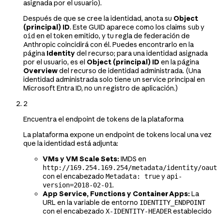
asignada por el usuario).
Después de que se cree la identidad, anota su
Object
(principal) ID
. Este GUID aparece como los claims
y
sub
en el token emitido, y tu regla de federación de
oid
Anthropic coincidirá con él. Puedes encontrarlo en la
página
Identity
del recurso; para una identidad asignada
por el usuario, es el
Object (principal) ID
en la página
Overview
del recurso de identidad administrada. (Una
identidad administrada solo tiene un service principal en
Microsoft Entra ID, no un registro de aplicación.)
2
Encuentra el endpoint de tokens de la plataforma
La plataforma expone un endpoint de tokens local una vez
que la identidad está adjunta:
VMs y VM Scale Sets:
IMDS en
http://169.254.169.254/metadata/identity/oaut
con el encabezado
y
Metadata: true
api-
.
version=2018-02-01
App Service, Functions y Container Apps:
La
URL en la variable de entorno
IDENTITY_ENDPOINT
con el encabezado
establecido
X-IDENTITY-HEADER