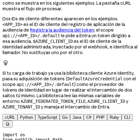
como se muestra en los siguientes ejemplos. La pestaña cURL
muestra el flujo sin procesar.
Dos IDs de cliente diferentes aparecen en los ejemplos.
es el ID de cliente del registro de aplicación de la
<APP_ID>
audiencia de
Registra la audiencia del token
; el scope
le pide a Entra un token dirigido a
api://<APP_ID>/.default
esa audiencia.
es el ID de cliente de la
$AZURE_CLIENT_ID
identidad administrada, inyectado por el webhook, e identifica al
llamador. No sustituyas uno por el otro.

Si tu carga de trabajo ya usa la biblioteca cliente Azure Identity,
pasa su adquisición de tokens (
con el
DefaultAzureCredential
scope
) como el proveedor de
api://<APP_ID>/.default
tokens de identidad en lugar de realizar el intercambio de dos
saltos tú mismo. La biblioteca lee las mismas variables de
entorno
,
y
AZURE_FEDERATED_TOKEN_FILE
AZURE_CLIENT_ID
y maneja el intercambio de Entra.
AZURE_TENANT_ID
cURL
Python
TypeScript
Go
Java
C#
PHP
Ruby
CLI

import
 os
from
 pathlib 
import
 Path