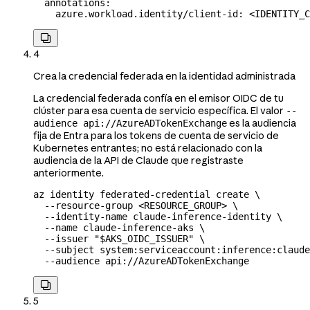
  annotations
:
    azure.workload.identity/client-id
: 
<IDENTITY_C

4
Crea la credencial federada en la identidad administrada
La credencial federada confía en el emisor OIDC de tu
clúster para esa cuenta de servicio específica. El valor
--
es la audiencia
audience api://AzureADTokenExchange
fija de Entra para los tokens de cuenta de servicio de
Kubernetes entrantes; no está relacionado con la
audiencia de la API de Claude que registraste
anteriormente.
az
 identity
 federated-credential
 create
 \
  --resource-group
 <
RESOURCE_GROU
P
>
 \
  --identity-name
 claude-inference-identity
 \
  --name
 claude-inference-aks
 \
  --issuer
 "
$AKS_OIDC_ISSUER
"
 \
  --subject
 system:serviceaccount:inference:claude
  --audience
 api://AzureADTokenExchange

5