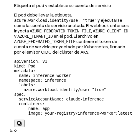
Etiqueta el pod y establece su cuenta de servicio
El pod debe llevar la etiqueta
y ejecutarse
azure.workload.identity/use: "true"
como la cuenta de servicio anotada. El webhook entonces
inyecta
,
AZURE_FEDERATED_TOKEN_FILE
AZURE_CLIENT_ID
y
en el pod. El archivo en
AZURE_TENANT_ID
contiene el token de
AZURE_FEDERATED_TOKEN_FILE
cuenta de servicio proyectado por Kubernetes, firmado
por el emisor OIDC del clúster de AKS.
apiVersion
: 
v1
kind
: 
Pod
metadata
:
  name
: 
inference-worker
  namespace
: 
inference
  labels
:
    azure.workload.identity/use
: 
"true"
spec
:
  serviceAccountName
: 
claude-inference
  containers
:
    - 
name
: 
app
      image
: 
your-registry/inference-worker:latest

6