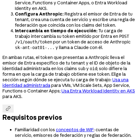
Service, Functions y Container Apps, o Entra Workload
Identity en AKS.
Configura Anthropic:
Registra el emisor de Entra de tu
tenant, crea una cuenta de servicio y escribe una regla de
federación que coincida con los claims del token.
Intercambia en tiempo de ejecución:
Tu carga de
trabajo intercambia su token emitido por Entra en
POST
por un token de acceso de Anthropic
/v1/oauth/token
y llama a Claude con él.
sk-ant-oat01-...
En ambas rutas, el token que presentas a Anthropic lleva el
emisor de Entra específico de tu tenant y el ID de objeto de la
identidad administrada en los claims
y
; solo difiere la
sub
oid
forma en que la carga de trabajo obtiene ese token. Elige la
sección según dónde se ejecuta tu carga de trabajo:
Usa una
identidad administrada
para VMs, VM Scale Sets, App Service,
Functions o Container Apps;
Usa Entra Workload Identity en AKS
para AKS.

Requisitos previos
Familiaridad con los
conceptos de WIF
: cuentas de
servicio, emisores de federación y reglas de federación.