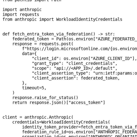
import
 anthropic
import
 requests
from
 anthropic 
import
 WorkloadIdentityCredentials
def
 fetch_entra_token_via_federation
() -> 
str
:
    federated_token 
=
 Path(os.environ[
"AZURE_FEDERATED_
    response 
=
 requests.post(
        f
"https://login.microsoftonline.com/
{
os.environ
        data
=
{
            "client_id"
: os.environ[
"AZURE_CLIENT_ID"
],
            "grant_type"
: 
"client_credentials"
,
            "scope"
: 
"api://<APP_ID>/.default"
,
            "client_assertion_type"
: 
"urn:ietf:params:o
            "client_assertion"
: federated_token,
        },
        timeout
=
5
,
    )
    response.raise_for_status()
    return
 response.json()[
"access_token"
]
client 
=
 anthropic.Anthropic(
    credentials
=
WorkloadIdentityCredentials(
        identity_token_provider
=
fetch_entra_token_via_f
        federation_rule_id
=
os.environ[
"ANTHROPIC_FEDERA
        organization_id
=
os.environ[
"ANTHROPIC_ORGANIZAT