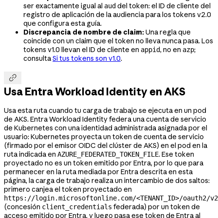
ser exactamente igual al
del token: el ID de cliente del
aud
registro de aplicación de la audiencia para los tokens v2.0
que configura esta guía.
Discrepancia de nombre de claim:
Una regla que
coincide con un claim que el token no lleva nunca pasa. Los
tokens v1.0 llevan el ID de cliente en
, no en
;
appid
azp
consulta
Si tus tokens son v1.0
.

Usa Entra Workload Identity en AKS
Usa esta ruta cuando tu carga de trabajo se ejecuta en un pod
de AKS. Entra Workload Identity federa una cuenta de servicio
de Kubernetes con una identidad administrada asignada por el
usuario: Kubernetes proyecta un token de cuenta de servicio
(firmado por el emisor OIDC del clúster de AKS) en el pod en la
ruta indicada en
. Ese token
AZURE_FEDERATED_TOKEN_FILE
proyectado no es un token emitido por Entra, por lo que para
permanecer en la ruta mediada por Entra descrita en esta
página, la carga de trabajo realiza un intercambio de dos saltos:
primero canjea el token proyectado en
https://login.microsoftonline.com/<TENANT_ID>/oauth2/v2
(concesión
federada) por un token de
client_credentials
acceso emitido por Entra, y luego pasa ese token de Entra al