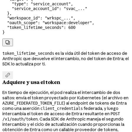
    "type"
: 
"service_account"
,
    "service_account_id"
: 
"svac_..."
  },
  "workspace_id"
: 
"wrkspc_..."
,
  "oauth_scope"
: 
"workspace:developer"
,
  "token_lifetime_seconds"
: 
600
}

es la vida útil del token de acceso de
token_lifetime_seconds
Anthropic que devuelve el intercambio, no del token de Entra; el
SDK lo actualiza por ti.

Adquiere y usa el token
En tiempo de ejecución, el pod realiza el intercambio de dos
saltos: envía el token proyectado por Kubernetes (el archivo en
) al endpoint de tokens de Entra
AZURE_FEDERATED_TOKEN_FILE
como una aserción
federada, y luego
client_credentials
intercambia el token de acceso de Entra resultante en
POST
. Cada SDK de Anthropic maneja el segundo
/v1/oauth/token
intercambio y el ciclo de actualización cuando proporcionas la
obtención de Entra como un callable proveedor de tokens,