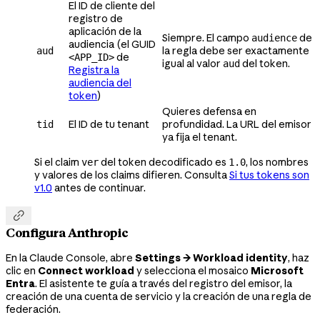
El ID de cliente del
registro de
aplicación de la
Siempre. El campo
de
audience
audiencia (el GUID
la regla debe ser exactamente
aud
de
<APP_ID>
igual al valor
del token.
aud
Registra la
audiencia del
token
)
Quieres defensa en
El ID de tu tenant
profundidad. La URL del emisor
tid
ya fija el tenant.
Si el claim
del token decodificado es
, los nombres
ver
1.0
y valores de los claims difieren. Consulta
Si tus tokens son
v1.0
antes de continuar.

Configura Anthropic
En la Claude Console, abre
Settings → Workload identity
, haz
clic en
Connect workload
y selecciona el mosaico
Microsoft
Entra
. El asistente te guía a través del registro del emisor, la
creación de una cuenta de servicio y la creación de una regla de
federación.