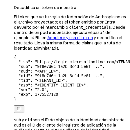
Decodifica un token de muestra
El token que ve tu regla de federación de Anthropic no es
el archivo proyectado; es el token emitido por Entra
devuelto por el intercambio
. Desde
client_credentials
dentro de un pod etiquetado, ejecuta el paso 1 del
ejemplo cURL en
Adquiere y usa el token
y decodifica el
resultado. Lleva la misma forma de claims que la ruta de
identidad administrada:
{
  "iss"
: 
"https://login.microsoftonline.com/<TENAN
  "sub"
: 
"9f8e7d6c-1a2b-3c4d-5e6f-..."
,
  "aud"
: 
"<APP_ID>"
,
  "oid"
: 
"9f8e7d6c-1a2b-3c4d-5e6f-..."
,
  "tid"
: 
"<TENANT_ID>"
,
  "azp"
: 
"<IDENTITY_CLIENT_ID>"
,
  "ver"
: 
"2.0"
,
  "exp"
: 
1775527120
}

y
son el ID de objeto de la identidad administrada,
sub
oid
es el ID de cliente del registro de aplicación de la
aud