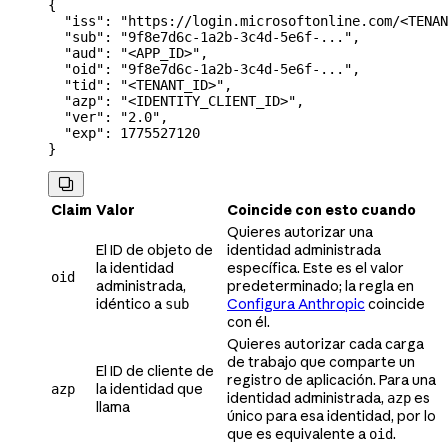
{
  "iss"
: 
"https://login.microsoftonline.com/<TENAN
  "sub"
: 
"9f8e7d6c-1a2b-3c4d-5e6f-..."
,
  "aud"
: 
"<APP_ID>"
,
  "oid"
: 
"9f8e7d6c-1a2b-3c4d-5e6f-..."
,
  "tid"
: 
"<TENANT_ID>"
,
  "azp"
: 
"<IDENTITY_CLIENT_ID>"
,
  "ver"
: 
"2.0"
,
  "exp"
: 
1775527120
}

Claim
Valor
Coincide con esto cuando
Quieres autorizar una
El ID de objeto de
identidad administrada
la identidad
específica. Este es el valor
oid
administrada,
predeterminado; la regla en
idéntico a
Configura Anthropic
coincide
sub
con él.
Quieres autorizar cada carga
de trabajo que comparte un
El ID de cliente de
registro de aplicación. Para una
la identidad que
azp
identidad administrada,
es
azp
llama
único para esa identidad, por lo
que es equivalente a
.
oid