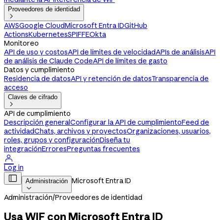
Proveedores de identidad

AWS
Google Cloud
Microsoft Entra ID
GitHub
Actions
Kubernetes
SPIFFE
Okta
Monitoreo
API de uso y costos
API de límites de velocidad
APIs de análisis
API
de análisis de Claude Code
API de límites de gasto
Datos y cumplimiento
Residencia de datos
API y retención de datos
Transparencia de
acceso
Claves de cifrado

API de cumplimiento
Descripción general
Configurar la API de cumplimiento
Feed de
actividad
Chats, archivos y proyectos
Organizaciones, usuarios,
roles, grupos y configuración
Diseña tu
integración
Errores
Preguntas frecuentes

Log in

Microsoft Entra ID
Administración

Administración
/
Proveedores de identidad
Usa WIF con Microsoft Entra ID