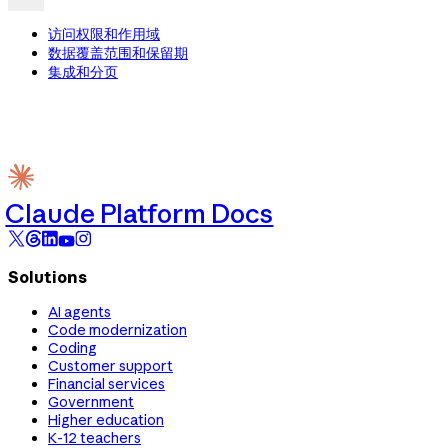
访问权限和作用域
数据覆盖范围和保留期
集成和分页
Claude Platform Docs
Solutions
AI agents
Code modernization
Coding
Customer support
Financial services
Government
Higher education
K-12 teachers