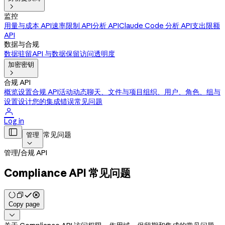

监控
用量与成本 API
速率限制 API
分析 API
Claude Code 分析 API
支出限额
API
数据与合规
数据驻留
API 与数据保留
访问透明度
加密密钥

合规 API
概览
设置合规 API
活动动态
聊天、文件与项目
组织、用户、角色、组与
设置
设计您的集成
错误
常见问题

Log in

常见问题
管理

管理
/
合规 API
Compliance API 常见问题
Copy page
