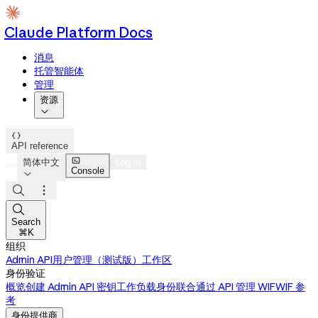
Claude Platform Docs
消息
托管智能体
管理
资源


API reference

简体中文
Log in
Console




Search
⌘K
组织
Admin API
用户管理（测试版）
工作区
身份验证
概览
创建 Admin API 密钥
工作负载身份联合
通过 API 管理 WIF
WIF 参
考
身份提供商