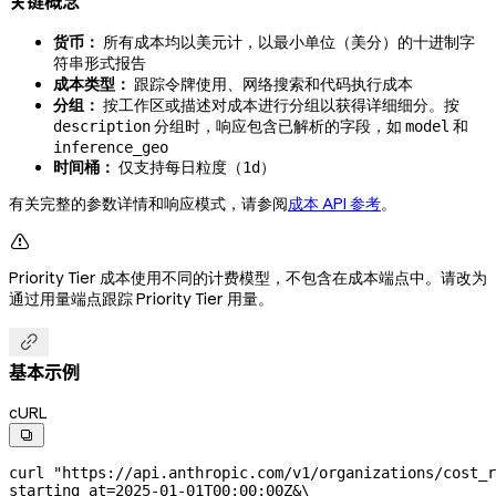
关键概念
货币：
所有成本均以美元计，以最小单位（美分）的十进制字
符串形式报告
成本类型：
跟踪令牌使用、网络搜索和代码执行成本
分组：
按工作区或描述对成本进行分组以获得详细细分。按
分组时，响应包含已解析的字段，如
和
description
model
inference_geo
时间桶：
仅支持每日粒度（
）
1d
有关完整的参数详情和响应模式，请参阅
成本 API 参考
。

Priority Tier 成本使用不同的计费模型，不包含在成本端点中。请改为
通过用量端点跟踪 Priority Tier 用量。

基本示例
cURL

curl
 "https://api.anthropic.com/v1/organizations/cost_r
starting_at=2025-01-01T00:00:00Z&
\