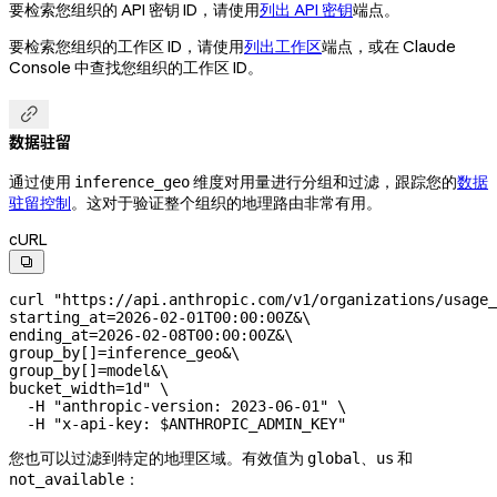
要检索您组织的 API 密钥 ID，请使用
列出 API 密钥
端点。
要检索您组织的工作区 ID，请使用
列出工作区
端点，或在 Claude
Console 中查找您组织的工作区 ID。

数据驻留
通过使用
维度对用量进行分组和过滤，跟踪您的
数据
inference_geo
驻留控制
。这对于验证整个组织的地理路由非常有用。
cURL

curl
 "https://api.anthropic.com/v1/organizations/usage_
starting_at=2026-02-01T00:00:00Z&
\
ending_at=2026-02-08T00:00:00Z&
\
group_by[]=inference_geo&
\
group_by[]=model&
\
bucket_width=1d"
 \
  -H
 "anthropic-version: 2023-06-01"
 \
  -H
 "x-api-key: 
$ANTHROPIC_ADMIN_KEY
"
您也可以过滤到特定的地理区域。有效值为
、
和
global
us
：
not_available