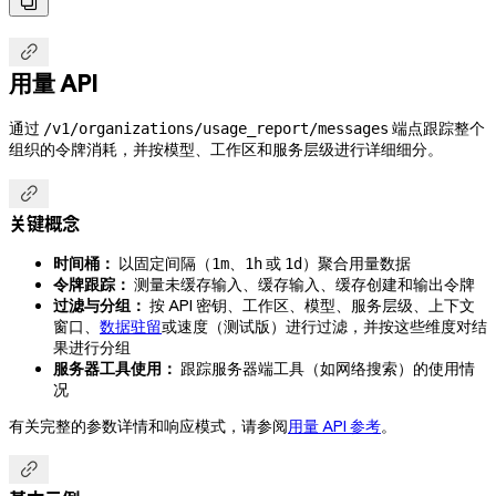


用量 API
通过
端点跟踪整个
/v1/organizations/usage_report/messages
组织的令牌消耗，并按模型、工作区和服务层级进行详细细分。

关键概念
时间桶：
以固定间隔（
、
或
）聚合用量数据
1m
1h
1d
令牌跟踪：
测量未缓存输入、缓存输入、缓存创建和输出令牌
过滤与分组：
按 API 密钥、工作区、模型、服务层级、上下文
窗口、
数据驻留
或速度（测试版）进行过滤，并按这些维度对结
果进行分组
服务器工具使用：
跟踪服务器端工具（如网络搜索）的使用情
况
有关完整的参数详情和响应模式，请参阅
用量 API 参考
。
