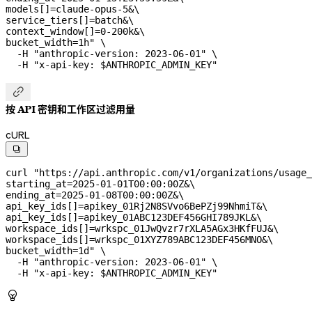
models[]=claude-opus-5&
\
service_tiers[]=batch&
\
context_window[]=0-200k&
\
bucket_width=1h"
 \
  -H
 "anthropic-version: 2023-06-01"
 \
  -H
 "x-api-key: 
$ANTHROPIC_ADMIN_KEY
"

按 API 密钥和工作区过滤用量
cURL

curl
 "https://api.anthropic.com/v1/organizations/usage_
starting_at=2025-01-01T00:00:00Z&
\
ending_at=2025-01-08T00:00:00Z&
\
api_key_ids[]=apikey_01Rj2N8SVvo6BePZj99NhmiT&
\
api_key_ids[]=apikey_01ABC123DEF456GHI789JKL&
\
workspace_ids[]=wrkspc_01JwQvzr7rXLA5AGx3HKfFUJ&
\
workspace_ids[]=wrkspc_01XYZ789ABC123DEF456MNO&
\
bucket_width=1d"
 \
  -H
 "anthropic-version: 2023-06-01"
 \
  -H
 "x-api-key: 
$ANTHROPIC_ADMIN_KEY
"
