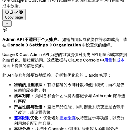
使用 Usage & Cost Admin API 以编程方式访问您组织的 API 用量和
成本数据。
Copy page


Admin API 不适用于个人账户。
如需与团队成员协作并添加成员，请
在
Console → Settings → Organization
中设置您的组织。
Usage & Cost Admin API 为您的组织提供对历史 API 用量和成本数据
的编程化、细粒度访问。这些数据与 Claude Console 中
用量
和
成本
页面上提供的信息类似。
此 API 使您能够更好地监控、分析和优化您的 Claude 实现：
准确的用量跟踪：
获取精确的令牌计数和使用模式，而不是仅
依赖响应令牌计数
成本对账：
为财务和会计团队将内部记录与 Anthropic 账单进
行匹配
产品性能与改进：
监控产品性能，同时衡量系统变更是否带来
了改进，或设置告警
速率限制
优化：
优化诸如
提示缓存
或特定提示等功能，以充分
利用您分配到的容量。
高级分析：
执行比 Console 中可用功能更深入的数据分析