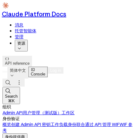
Claude Platform Docs
消息
托管智能体
管理
资源


API reference

简体中文
Log in
Console




Search
⌘K
组织
Admin API
用户管理（测试版）
工作区
身份验证
概览
创建 Admin API 密钥
工作负载身份联合
通过 API 管理 WIF
WIF 参
考
身份提供商