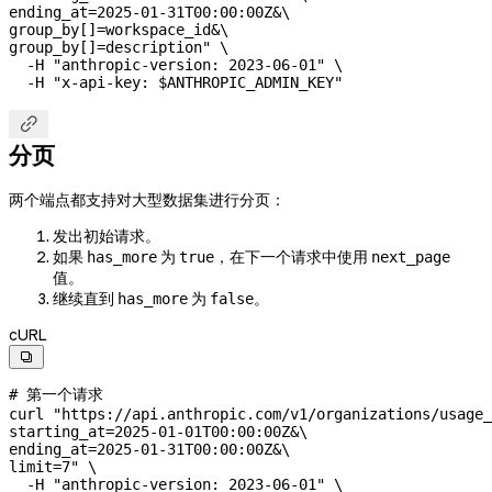
ending_at=2025-01-31T00:00:00Z&
\
group_by[]=workspace_id&
\
group_by[]=description"
 \
  -H
 "anthropic-version: 2023-06-01"
 \
  -H
 "x-api-key: 
$ANTHROPIC_ADMIN_KEY
"

分页
两个端点都支持对大型数据集进行分页：
发出初始请求。
如果
为
，在下一个请求中使用
has_more
true
next_page
值。
继续直到
为
。
has_more
false
cURL

# 第一个请求
curl
 "https://api.anthropic.com/v1/organizations/usage_
starting_at=2025-01-01T00:00:00Z&
\
ending_at=2025-01-31T00:00:00Z&
\
limit=7"
 \
  -H
 "anthropic-version: 2023-06-01"
 \