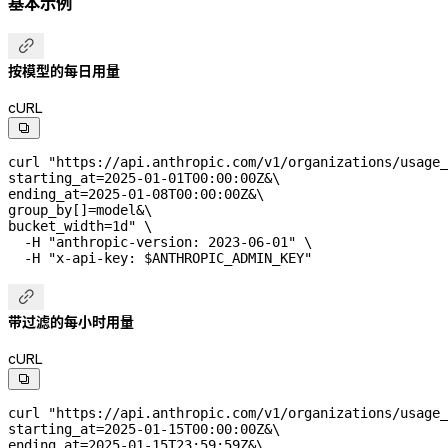
基本示例

按模型的每日用量
cURL

curl
 "https://api.anthropic.com/v1/organizations/usage_
starting_at=2025-01-01T00:00:00Z&
\
ending_at=2025-01-08T00:00:00Z&
\
group_by[]=model&
\
bucket_width=1d"
 \
  -H
 "anthropic-version: 2023-06-01"
 \
  -H
 "x-api-key: 
$ANTHROPIC_ADMIN_KEY
"

带过滤的每小时用量
cURL

curl
 "https://api.anthropic.com/v1/organizations/usage_
starting_at=2025-01-15T00:00:00Z&
\
ending_at=2025-01-15T23:59:59Z&
\