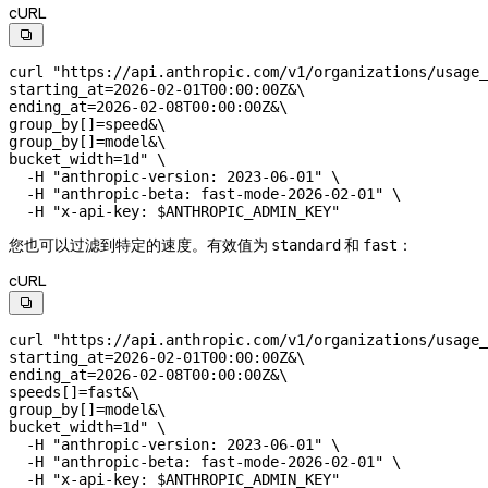
cURL

curl
 "https://api.anthropic.com/v1/organizations/usage_
starting_at=2026-02-01T00:00:00Z&
\
ending_at=2026-02-08T00:00:00Z&
\
group_by[]=speed&
\
group_by[]=model&
\
bucket_width=1d"
 \
  -H
 "anthropic-version: 2023-06-01"
 \
  -H
 "anthropic-beta: fast-mode-2026-02-01"
 \
  -H
 "x-api-key: 
$ANTHROPIC_ADMIN_KEY
"
您也可以过滤到特定的速度。有效值为
和
：
standard
fast
cURL

curl
 "https://api.anthropic.com/v1/organizations/usage_
starting_at=2026-02-01T00:00:00Z&
\
ending_at=2026-02-08T00:00:00Z&
\
speeds[]=fast&
\
group_by[]=model&
\
bucket_width=1d"
 \
  -H
 "anthropic-version: 2023-06-01"
 \
  -H
 "anthropic-beta: fast-mode-2026-02-01"
 \
  -H
 "x-api-key: 
$ANTHROPIC_ADMIN_KEY
"