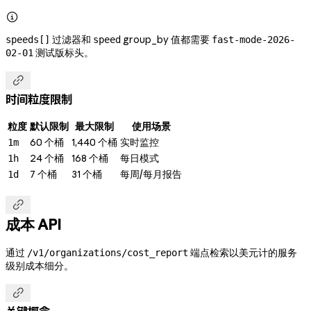

过滤器和
group_by 值都需要
speeds[]
speed
fast-mode-2026-
测试版标头。
02-01

时间粒度限制
粒度
默认限制
最大限制
使用场景
60 个桶
1,440 个桶
实时监控
1m
24 个桶
168 个桶
每日模式
1h
7 个桶
31 个桶
每周/每月报告
1d

成本 API
通过
端点检索以美元计的服务
/v1/organizations/cost_report
级别成本细分。
