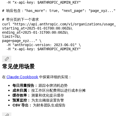
  -H
 "x-api-key: 
$ANTHROPIC_ADMIN_KEY
"
# 响应包含："has_more": true, "next_page": "page_xyz..."
# 带分页的下一个请求
curl
 "https://api.anthropic.com/v1/organizations/usage_
starting_at=2025-01-01T00:00:00Z&
\
ending_at=2025-01-31T00:00:00Z&
\
limit=7&
\
page=page_xyz..."
 \
  -H
 "anthropic-version: 2023-06-01"
 \
  -H
 "x-api-key: 
$ANTHROPIC_ADMIN_KEY
"

常见使用场景
在
Claude Cookbook
中探索详细的实现：
每日用量报告：
跟踪令牌消耗趋势
成本归属：
按工作区分配费用以进行成本分摊
缓存效率：
测量和优化提示缓存
预算监控：
为支出阈值设置告警
CSV 导出：
为财务团队生成报告
