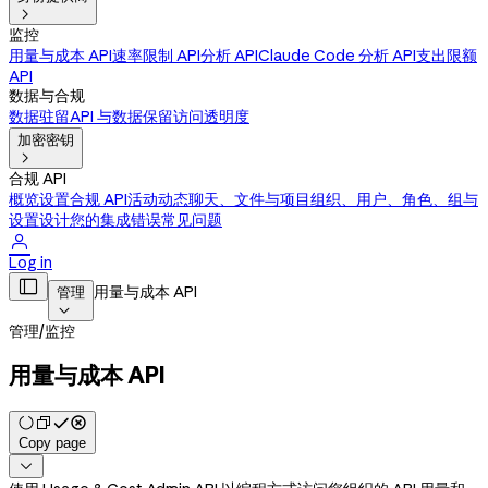

监控
用量与成本 API
速率限制 API
分析 API
Claude Code 分析 API
支出限额
API
数据与合规
数据驻留
API 与数据保留
访问透明度
加密密钥

合规 API
概览
设置合规 API
活动动态
聊天、文件与项目
组织、用户、角色、组与
设置
设计您的集成
错误
常见问题

Log in

用量与成本 API
管理

管理
/
监控
用量与成本 API
Copy page
