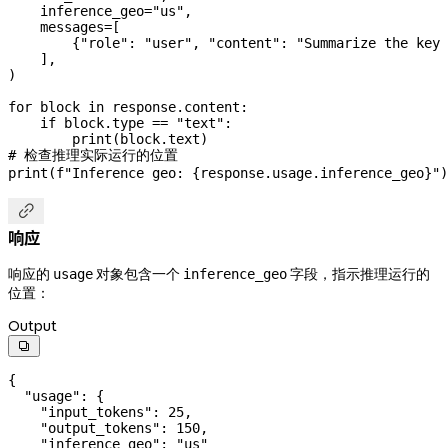
    inference_geo
=
"us"
,
    messages
=
[
        {
"role"
: 
"user"
, 
"content"
: 
"Summarize the key 
    ],
)
for
 block 
in
 response.content:
    if
 block.type 
==
 "text"
:
        print
(block.text)
# 检查推理实际运行的位置
print
(
f
"Inference geo: 
{
response.usage.inference_geo
}
"
)

响应
响应的
对象包含一个
字段，指示推理运行的
usage
inference_geo
位置：
Output

{
  "usage"
: {
    "input_tokens"
: 
25
,
    "output_tokens"
: 
150
,
    "inference_geo"
: 
"us"