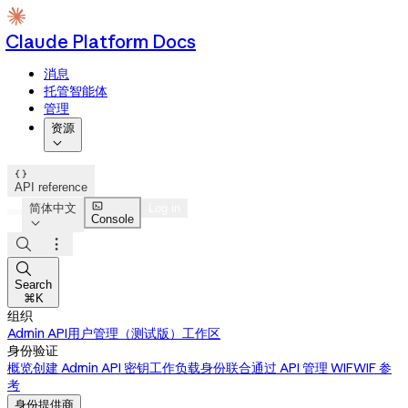
Claude Platform Docs
消息
托管智能体
管理
资源


API reference

简体中文
Log in
Console




Search
⌘K
组织
Admin API
用户管理（测试版）
工作区
身份验证
概览
创建 Admin API 密钥
工作负载身份联合
通过 API 管理 WIF
WIF 参
考
身份提供商