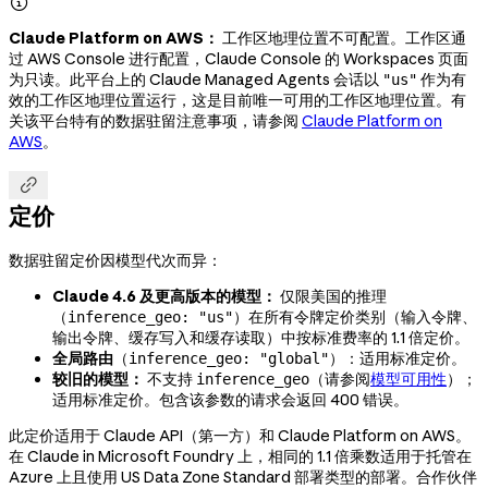

Claude Platform on AWS：
工作区地理位置不可配置。工作区通
过 AWS Console 进行配置，Claude Console 的 Workspaces 页面
为只读。此平台上的 Claude Managed Agents 会话以
作为有
"us"
效的工作区地理位置运行，这是目前唯一可用的工作区地理位置。有
关该平台特有的数据驻留注意事项，请参阅
Claude Platform on
AWS
。

定价
数据驻留定价因模型代次而异：
Claude 4.6 及更高版本的模型：
仅限美国的推理
（
）在所有令牌定价类别（输入令牌、
inference_geo: "us"
输出令牌、缓存写入和缓存读取）中按标准费率的 1.1 倍定价。
全局路由
（
）：适用标准定价。
inference_geo: "global"
较旧的模型：
不支持
（请参阅
模型可用性
）；
inference_geo
适用标准定价。包含该参数的请求会返回 400 错误。
此定价适用于 Claude API（第一方）和 Claude Platform on AWS。
在 Claude in Microsoft Foundry 上，相同的 1.1 倍乘数适用于托管在
Azure 上且使用 US Data Zone Standard 部署类型的部署。合作伙伴