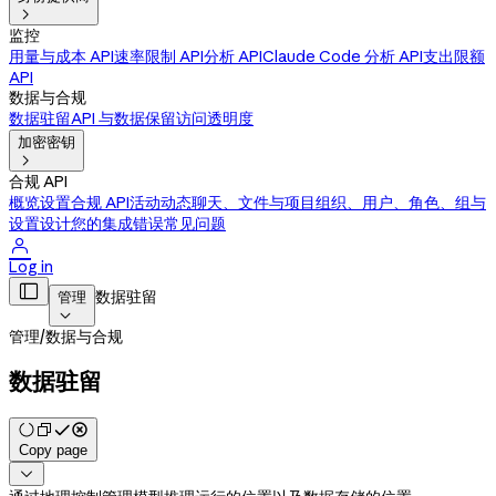

监控
用量与成本 API
速率限制 API
分析 API
Claude Code 分析 API
支出限额
API
数据与合规
数据驻留
API 与数据保留
访问透明度
加密密钥

合规 API
概览
设置合规 API
活动动态
聊天、文件与项目
组织、用户、角色、组与
设置
设计您的集成
错误
常见问题

Log in

数据驻留
管理

管理
/
数据与合规
数据驻留
Copy page
