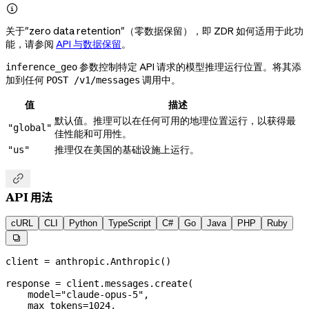

关于"zero data retention"（零数据保留），即 ZDR 如何适用于此功
能，请参阅
API 与数据保留
。
参数控制特定 API 请求的模型推理运行位置。将其添
inference_geo
加到任何
调用中。
POST /v1/messages
值
描述
默认值。推理可以在任何可用的地理位置运行，以获得最
"global"
佳性能和可用性。
推理仅在美国的基础设施上运行。
"us"

API 用法
cURL
CLI
Python
TypeScript
C#
Go
Java
PHP
Ruby

client 
=
 anthropic.Anthropic()
response 
=
 client.messages.create(
    model
=
"claude-opus-5"
,
    max_tokens
=
1024
,