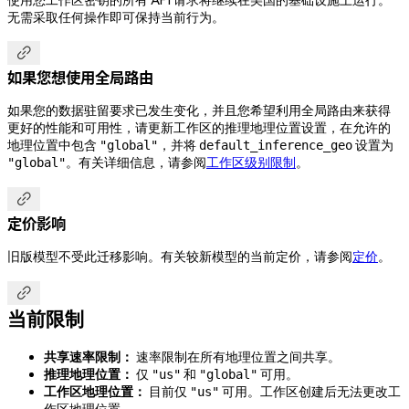
无需采取任何操作即可保持当前行为。

如果您想使用全局路由
如果您的数据驻留要求已发生变化，并且您希望利用全局路由来获得
更好的性能和可用性，请更新工作区的推理地理位置设置，在允许的
地理位置中包含
，并将
设置为
"global"
default_inference_geo
。有关详细信息，请参阅
工作区级别限制
。
"global"

定价影响
旧版模型不受此迁移影响。有关较新模型的当前定价，请参阅
定价
。

当前限制
共享速率限制：
速率限制在所有地理位置之间共享。
推理地理位置：
仅
和
可用。
"us"
"global"
工作区地理位置：
目前仅
可用。工作区创建后无法更改工
"us"
作区地理位置。