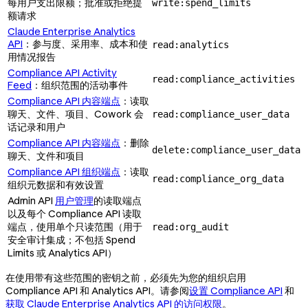
每用户支出限额；批准或拒绝提
write:spend_limits
额请求
Claude Enterprise Analytics
API
：参与度、采用率、成本和使
read:analytics
用情况报告
Compliance API Activity
read:compliance_activities
Feed
：组织范围的活动事件
Compliance API 内容端点
：读取
聊天、文件、项目、
Cowork 会
read:compliance_user_data
话记录和用户
Compliance API 内容端点
：删除
delete:compliance_user_data
聊天、文件和项目
Compliance API 组织端点
：读取
read:compliance_org_data
组织元数据和有效设置
Admin API
用户管理
的读取端点
以及每个 Compliance API 读取
端点，使用单个只读范围（用于
read:org_audit
安全审计集成；不包括 Spend
Limits 或 Analytics API）
在使用带有这些范围的密钥之前，必须先为您的组织启用
Compliance API 和 Analytics API。请参阅
设置 Compliance API
和
获取 Claude Enterprise Analytics API 的访问权限
。