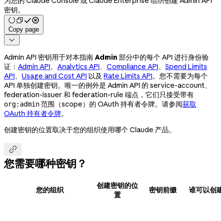
为您的 Claude Console 或 Claude Enterprise 组织创建 Admin API
密钥。
Copy page

Admin API 密钥用于对本指南
Admin
部分中的每个 API 进行身份验
证：
Admin API
、
Analytics API
、
Compliance API
、
Spend Limits
API
、
Usage and Cost API
以及
Rate Limits API
。您不需要为每个
API 单独创建密钥。唯一的例外是 Admin API 的 service-account、
federation-issuer 和 federation-rule 端点，它们只接受带有
范围（scope）的 OAuth 持有者令牌。请参阅
获取
org:admin
OAuth 持有者令牌
。
创建密钥的位置取决于您的组织使用哪个 Claude 产品。

您需要哪种密钥？
创建密钥的位
您的组织
密钥前缀
谁可以创
置