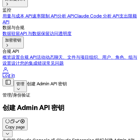

监控
用量与成本 API
速率限制 API
分析 API
Claude Code 分析 API
支出限额
API
数据与合规
数据驻留
API 与数据保留
访问透明度
加密密钥

合规 API
概览
设置合规 API
活动动态
聊天、文件与项目
组织、用户、角色、组与
设置
设计您的集成
错误
常见问题

Log in

创建 Admin API 密钥
管理

管理
/
身份验证
创建 Admin API 密钥
Copy page
