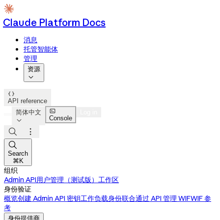
Claude Platform Docs
消息
托管智能体
管理
资源


API reference

简体中文
Log in
Console




Search
⌘K
组织
Admin API
用户管理（测试版）
工作区
身份验证
概览
创建 Admin API 密钥
工作负载身份联合
通过 API 管理 WIF
WIF 参
考
身份提供商