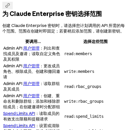

为 Claude Enterprise 密钥选择范围
创建 Claude Enterprise 密钥时，请选择您计划调用的 API 所需的每
个范围。范围在创建时即固定；若要稍后添加范围，请创建新密钥。
要调用...
选择这些范围
Admin API
用户管理
：列出和查
找成员及邀请；读取自定义角色
read:members
及其权限
Admin API
用户管理
：更改成员
角色、移除成员、创建和撤回邀
write:members
请
Admin API
用户管理
：读取群组
read:rbac_groups
及其成员
Admin API
用户管理
：创建、重
命名和删除群组；添加和移除群
write:rbac_groups
组成员；在创建邀请时分配群组
Spend Limits API
：读取成员的
read:spend_limits
有效支出限额和提额请求
Spend Limits API
：设置或清除