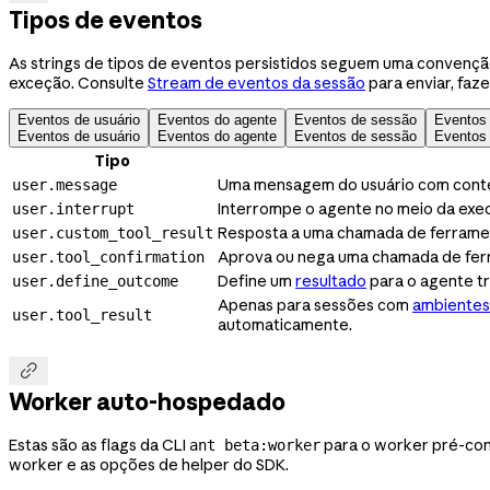
Tipos de eventos
As strings de tipos de eventos persistidos seguem uma convenç
exceção. Consulte
Stream de eventos da sessão
para enviar, faze
Eventos de usuário
Eventos do agente
Eventos de sessão
Eventos
Eventos de usuário
Eventos do agente
Eventos de sessão
Eventos
Tipo
Uma mensagem do usuário com conte
user.message
Interrompe o agente no meio da exe
user.interrupt
Resposta a uma chamada de ferramen
user.custom_tool_result
Aprova ou nega uma chamada de ferr
user.tool_confirmation
Define um
resultado
para o agente tr
user.define_outcome
Apenas para sessões com
ambientes
user.tool_result
automaticamente.

Worker auto-hospedado
Estas são as flags da CLI
para o worker pré-co
ant beta:worker
worker e as opções de helper do SDK.