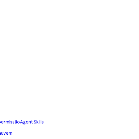
 permissão
Agent Skills
 nuvem