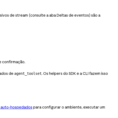
usivos de stream (consulte a aba Deltas de eventos) são a
e confirmação.
tados de
. Os helpers do SDK e a CLI fazem isso
agent_toolset
 auto-hospedados
para configurar o ambiente, executar um