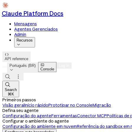
Claude Platform Docs
Mensagens
Agentes Gerenciados
Admin
Recursos


API reference

Português (BR)
Log in
Console




Search
⌘K
Primeiros passos
Visão geral
Início rápido
Prototipar no Console
Migração
Defina seu agente
Configuração do agente
Ferramentas
Conector MCP
Políticas de
Configurar o ambiente do agente
Configuração do ambiente em nuvem
Referência do sandbox em