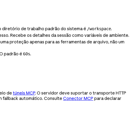
 o diretório de trabalho padrão do sistema é
.
/workspace
esso. Recebe os detalhes da sessão como variáveis de ambiente.
 é uma proteção apenas para as ferramentas de arquivo, não um
 O padrão é
.
60s
eio de
túneis MCP
. O servidor deve suportar o transporte HTTP
 fallback automático. Consulte
Conector MCP
para declarar