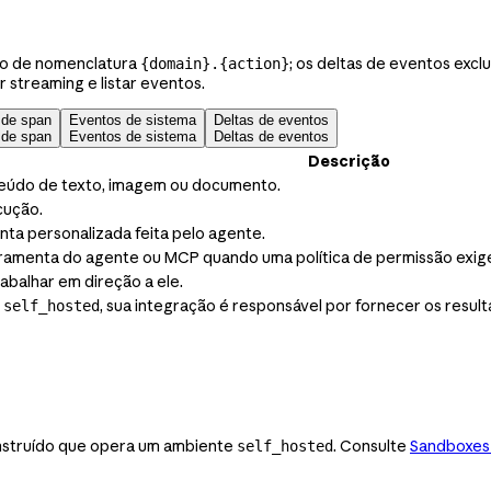
ão de nomenclatura
; os deltas de eventos excl
{domain}.{action}
r streaming e listar eventos.
 de span
Eventos de sistema
Deltas de eventos
 de span
Eventos de sistema
Deltas de eventos
Descrição
údo de texto, imagem ou documento.
cução.
ta personalizada feita pelo agente.
amenta do agente ou MCP quando uma política de permissão exig
abalhar em direção a ele.
, sua integração é responsável por fornecer os resul
self_hosted
nstruído que opera um ambiente
. Consulte
Sandboxes
self_hosted