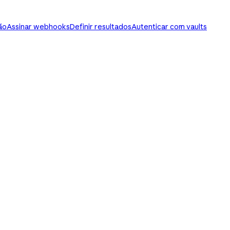
ão
Assinar webhooks
Definir resultados
Autenticar com vaults