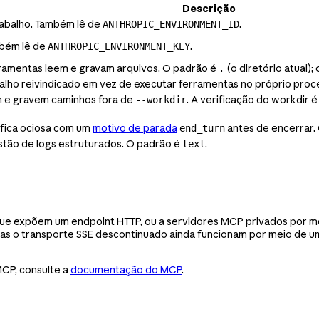
Descrição
rabalho. Também lê de
.
ANTHROPIC_ENVIRONMENT_ID
mbém lê de
.
ANTHROPIC_ENVIRONMENT_KEY
ferramentas leem e gravam arquivos. O padrão é
(o diretório atual);
.
balho reivindicado em vez de executar ferramentas no próprio proc
m e gravem caminhos fora de
. A verificação do workdir
--workdir
fica ociosa com um
motivo de parada
antes de encerrar.
end_turn
stão de logs estruturados. O padrão é
.
text
ue expõem um endpoint HTTP, ou a servidores MCP privados por m
s o transporte SSE descontinuado ainda funcionam por meio de um
CP, consulte a
documentação do MCP
.