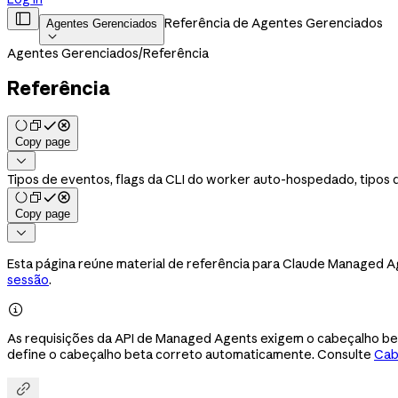

Referência de Agentes Gerenciados
Agentes Gerenciados

Agentes Gerenciados
/
Referência
Referência
Copy page

Tipos de eventos, flags da CLI do worker auto-hospedado, tipos 
Copy page

Esta página reúne material de referência para Claude Managed Age
sessão
.

As requisições da API de Managed Agents exigem o cabeçalho b
define o cabeçalho beta correto automaticamente. Consulte
Cab
