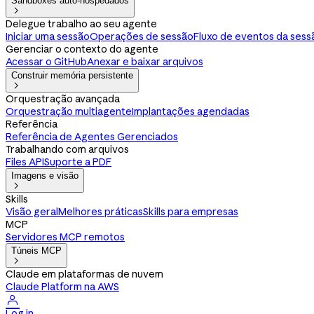
Sandboxes auto-hospedados

Delegue trabalho ao seu agente
Iniciar uma sessão
Operações de sessão
Fluxo de eventos da sess
Gerenciar o contexto do agente
Acessar o GitHub
Anexar e baixar arquivos
Construir memória persistente

Orquestração avançada
Orquestração multiagente
Implantações agendadas
Referência
Referência de Agentes Gerenciados
Trabalhando com arquivos
Files API
Suporte a PDF
Imagens e visão

Skills
Visão geral
Melhores práticas
Skills para empresas
MCP
Servidores MCP remotos
Túneis MCP

Claude em plataformas de nuvem
Claude Platform na AWS

Log in