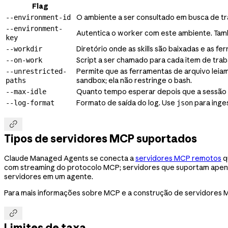
Flag
O ambiente a ser consultado em busca de t
--environment-id
--environment-
Autentica o worker com este ambiente. Ta
key
Diretório onde as skills são baixadas e as 
--workdir
Script a ser chamado para cada item de tra
--on-work
Permite que as ferramentas de arquivo leia
--unrestricted-
sandbox; ela não restringe o bash.
paths
Quanto tempo esperar depois que a sessão 
--max-idle
Formato de saída do log. Use
para inge
--log-format
json

Tipos de servidores MCP suportados
Claude Managed Agents se conecta a
servidores MCP remotos
q
com streaming do protocolo MCP; servidores que suportam apena
servidores em um agente.
Para mais informações sobre MCP e a construção de servidores M

Limites de taxa