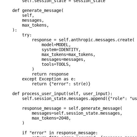
        self
.session_state 
=
 session_state
    def
 generate_message
(
        self
,
        messages
,
        max_tokens
,
    ):
        try
:
            response 
=
 self
.anthropic.messages.create(
                model
=
MODEL
,
                system
=
IDENTITY
,
                max_tokens
=
max_tokens,
                messages
=
messages,
                tools
=
TOOLS
,
            )
            return
 response
        except
 Exception
 as
 e:
            return
 {
"error"
: 
str
(e)}
    def
 process_user_input
(
self
, 
user_input
):
        self
.session_state.messages.append({
"role"
: 
"us
        response_message 
=
 self
.generate_message(
            messages
=
self
.session_state.messages,
            max_tokens
=
2048
,
        )
        if
 "error"
 in
 response_message: