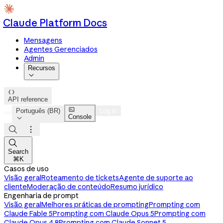
Claude Platform Docs
Mensagens
Agentes Gerenciados
Admin
Recursos


API reference

Português (BR)
Log in
Console




Search
⌘K
Casos de uso
Visão geral
Roteamento de tickets
Agente de suporte ao
cliente
Moderação de conteúdo
Resumo jurídico
Engenharia de prompt
Visão geral
Melhores práticas de prompting
Prompting com
Claude Fable 5
Prompting com Claude Opus 5
Prompting com
Claude Opus 4.8
Prompting com Claude Sonnet 5