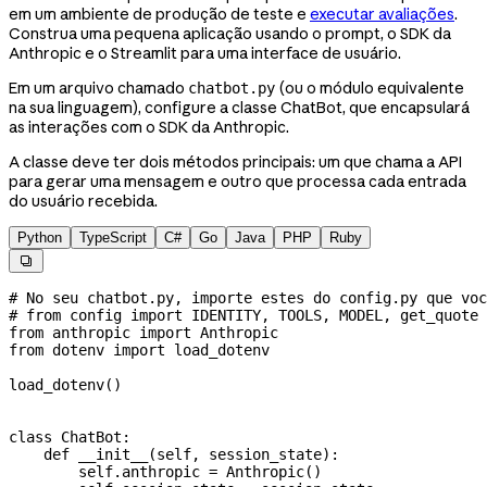
em um ambiente de produção de teste e
executar avaliações
.
Construa uma pequena aplicação usando o prompt, o SDK da
Anthropic e o Streamlit para uma interface de usuário.
Em um arquivo chamado
(ou o módulo equivalente
chatbot.py
na sua linguagem), configure a classe ChatBot, que encapsulará
as interações com o SDK da Anthropic.
A classe deve ter dois métodos principais: um que chama a API
para gerar uma mensagem e outro que processa cada entrada
do usuário recebida.
Python
TypeScript
C#
Go
Java
PHP
Ruby

# No seu chatbot.py, importe estes do config.py que voc
# from config import IDENTITY, TOOLS, MODEL, get_quote
from
 anthropic 
import
 Anthropic
from
 dotenv 
import
 load_dotenv
load_dotenv()
class
 ChatBot
:
    def
 __init__
(
self
, 
session_state
):
        self
.anthropic 
=
 Anthropic()