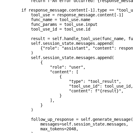
            return
 f
"An error occurred: 
{
response_messa
        if
 response_message.content[
-
1
].type 
==
 "tool_u
            tool_use 
=
 response_message.content[
-
1
]
            func_name 
=
 tool_use.name
            func_params 
=
 tool_use.input
            tool_use_id 
=
 tool_use.id
            result 
=
 self
.handle_tool_use(func_name, fu
            self
.session_state.messages.append(
                {
"role"
: 
"assistant"
, 
"content"
: respon
            )
            self
.session_state.messages.append(
                {
                    "role"
: 
"user"
,
                    "content"
: [
                        {
                            "type"
: 
"tool_result"
,
                            "tool_use_id"
: tool_use_id,
                            "content"
: 
f
"
{
result
}
"
,
                        }
                    ],
                }
            )
            follow_up_response 
=
 self
.generate_message(
                messages
=
self
.session_state.messages,
                max_tokens
=
2048
,