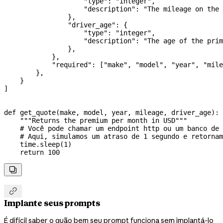
                    "type"
: 
"integer"
,
                    "description"
: 
"The mileage on the 
                },
                "driver_age"
: {
                    "type"
: 
"integer"
,
                    "description"
: 
"The age of the prim
                },
            },
            "required"
: [
"make"
, 
"model"
, 
"year"
, 
"mile
        },
    }
]
def
 get_quote
(
make
, 
model
, 
year
, 
mileage
, 
driver_age
):
    """Returns the premium per month in USD"""
    # Você pode chamar um endpoint http ou um banco de 
    # Aqui, simulamos um atraso de 1 segundo e retornam
    time.sleep(
1
)
    return
 100


Implante seus prompts
É difícil saber o quão bem seu prompt funciona sem implantá-lo