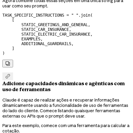
Agora combine todas essas seções em uma única string para
usar como seu prompt.
TASK_SPECIFIC_INSTRUCTIONS
 =
 " "
.join(
    [
        STATIC_GREETINGS_AND_GENERAL
,
        STATIC_CAR_INSURANCE
,
        STATIC_ELECTRIC_CAR_INSURANCE
,
        EXAMPLES
,
        ADDITIONAL_GUARDRAILS
,
    ]
)


Adicione capacidades dinâmicas e agênticas com
uso de ferramentas
Claude é capaz de realizar ações e recuperar informações
dinamicamente usando a funcionalidade de uso de ferramentas
do lado do cliente. Comece listando quaisquer ferramentas
externas ou APIs que o prompt deve usar.
Para este exemplo, comece com uma ferramenta para calcular a
cotação.