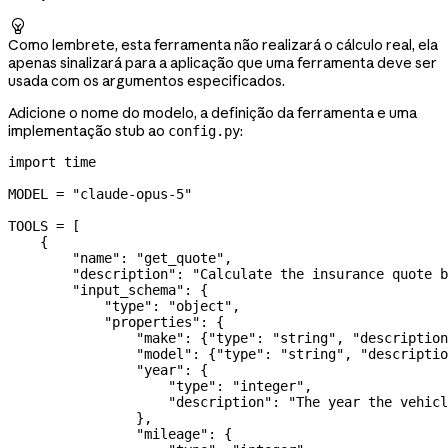

Como lembrete, esta ferramenta não realizará o cálculo real, ela
apenas sinalizará para a aplicação que uma ferramenta deve ser
usada com os argumentos especificados.
Adicione o nome do modelo, a definição da ferramenta e uma
implementação stub ao
:
config.py
import
 time
MODEL
 =
 "claude-opus-5"
TOOLS
 =
 [
    {
        "name"
: 
"get_quote"
,
        "description"
: 
"Calculate the insurance quote b
        "input_schema"
: {
            "type"
: 
"object"
,
            "properties"
: {
                "make"
: {
"type"
: 
"string"
, 
"description
                "model"
: {
"type"
: 
"string"
, 
"descriptio
                "year"
: {
                    "type"
: 
"integer"
,
                    "description"
: 
"The year the vehicl
                },
                "mileage"
: {