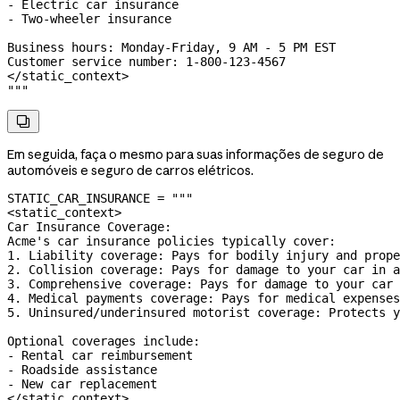
- Electric car insurance
- Two-wheeler insurance
Business hours: Monday-Friday, 9 AM - 5 PM EST
Customer service number: 1-800-123-4567
</static_context>
"""

Em seguida, faça o mesmo para suas informações de seguro de
automóveis e seguro de carros elétricos.
STATIC_CAR_INSURANCE
 =
 """
<static_context>
Car Insurance Coverage:
Acme's car insurance policies typically cover:
1. Liability coverage: Pays for bodily injury and prope
2. Collision coverage: Pays for damage to your car in a
3. Comprehensive coverage: Pays for damage to your car 
4. Medical payments coverage: Pays for medical expenses
5. Uninsured/underinsured motorist coverage: Protects y
Optional coverages include:
- Rental car reimbursement
- Roadside assistance
- New car replacement
</static_context>