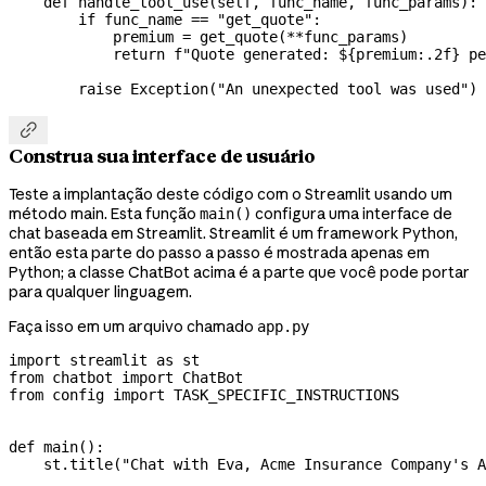
    def
 handle_tool_use
(
self
, 
func_name
, 
func_params
):
        if
 func_name 
==
 "get_quote"
:
            premium 
=
 get_quote(
**
func_params)
            return
 f
"Quote generated: $
{
premium
:.2f}
 pe
        raise
 Exception
(
"An unexpected tool was used"
)

Construa sua interface de usuário
Teste a implantação deste código com o Streamlit usando um
método main. Esta função
configura uma interface de
main()
chat baseada em Streamlit. Streamlit é um framework Python,
então esta parte do passo a passo é mostrada apenas em
Python; a classe ChatBot acima é a parte que você pode portar
para qualquer linguagem.
Faça isso em um arquivo chamado
app.py
import
 streamlit 
as
 st
from
 chatbot 
import
 ChatBot
from
 config 
import
 TASK_SPECIFIC_INSTRUCTIONS
def
 main
():
    st.title(
"Chat with Eva, Acme Insurance Company's A