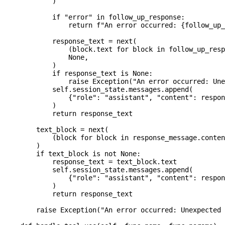
            )
            if
 "error"
 in
 follow_up_response:
                return
 f
"An error occurred: 
{
follow_up_
            response_text 
=
 next
(
                (block.text 
for
 block 
in
 follow_up_resp
                None
,
            )
            if
 response_text 
is
 None
:
                raise
 Exception
(
"An error occurred: Une
            self
.session_state.messages.append(
                {
"role"
: 
"assistant"
, 
"content"
: respon
            )
            return
 response_text
        text_block 
=
 next
(
            (block 
for
 block 
in
 response_message.conten
        )
        if
 text_block 
is
 not
 None
:
            response_text 
=
 text_block.text
            self
.session_state.messages.append(
                {
"role"
: 
"assistant"
, 
"content"
: respon
            )
            return
 response_text
        raise
 Exception
(
"An error occurred: Unexpected 