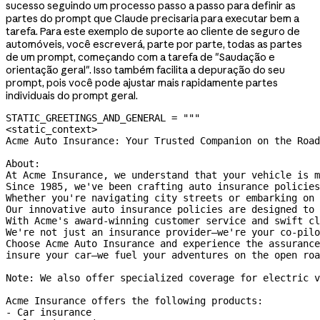
sucesso seguindo um processo passo a passo para definir as
partes do prompt que Claude precisaria para executar bem a
tarefa. Para este exemplo de suporte ao cliente de seguro de
automóveis, você escreverá, parte por parte, todas as partes
de um prompt, começando com a tarefa de "Saudação e
orientação geral". Isso também facilita a depuração do seu
prompt, pois você pode ajustar mais rapidamente partes
individuais do prompt geral.
STATIC_GREETINGS_AND_GENERAL
 =
 """
<static_context>
Acme Auto Insurance: Your Trusted Companion on the Road
About:
At Acme Insurance, we understand that your vehicle is m
Since 1985, we've been crafting auto insurance policies
Whether you're navigating city streets or embarking on 
Our innovative auto insurance policies are designed to 
With Acme's award-winning customer service and swift cl
We're not just an insurance provider—we're your co-pilo
Choose Acme Auto Insurance and experience the assurance
insure your car—we fuel your adventures on the open roa
Note: We also offer specialized coverage for electric v
Acme Insurance offers the following products:
- Car insurance