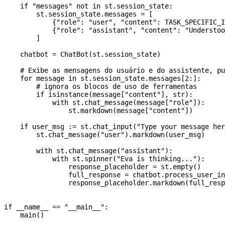
    if
 "messages"
 not
 in
 st.session_state:
        st.session_state.messages 
=
 [
            {
"role"
: 
"user"
, 
"content"
: 
TASK_SPECIFIC_
            {
"role"
: 
"assistant"
, 
"content"
: 
"Understoo
        ]
    chatbot 
=
 ChatBot(st.session_state)
    # Exibe as mensagens do usuário e do assistente, pu
    for
 message 
in
 st.session_state.messages[
2
:]:
        # ignora os blocos de uso de ferramentas
        if
 isinstance
(message[
"content"
], 
str
):
            with
 st.chat_message(message[
"role"
]):
                st.markdown(message[
"content"
])
    if
 user_msg 
:=
 st.chat_input(
"Type your message her
        st.chat_message(
"user"
).markdown(user_msg)
        with
 st.chat_message(
"assistant"
):
            with
 st.spinner(
"Eva is thinking..."
):
                response_placeholder 
=
 st.empty()
                full_response 
=
 chatbot.process_user_in
                response_placeholder.markdown(full_resp
if
 __name__
 ==
 "__main__"
:
    main()