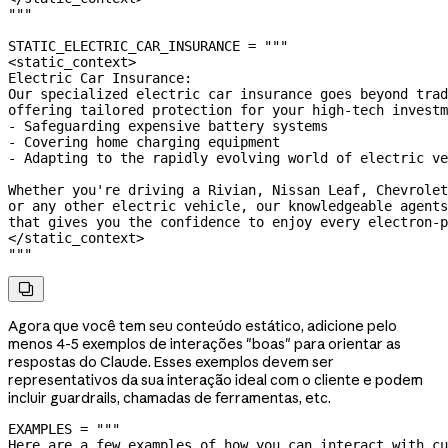
"""
STATIC_ELECTRIC_CAR_INSURANCE
 =
 """
<static_context>
Electric Car Insurance:
Our specialized electric car insurance goes beyond trad
offering tailored protection for your high-tech investm
- Safeguarding expensive battery systems
- Covering home charging equipment
- Adapting to the rapidly evolving world of electric ve
Whether you're driving a Rivian, Nissan Leaf, Chevrolet
or any other electric vehicle, our knowledgeable agents
that gives you the confidence to enjoy every electron-p
</static_context>
"""

Agora que você tem seu conteúdo estático, adicione pelo
menos 4-5 exemplos de interações "boas" para orientar as
respostas do Claude. Esses exemplos devem ser
representativos da sua interação ideal com o cliente e podem
incluir guardrails, chamadas de ferramentas, etc.
EXAMPLES
 =
 """
Here are a few examples of how you can interact with cu