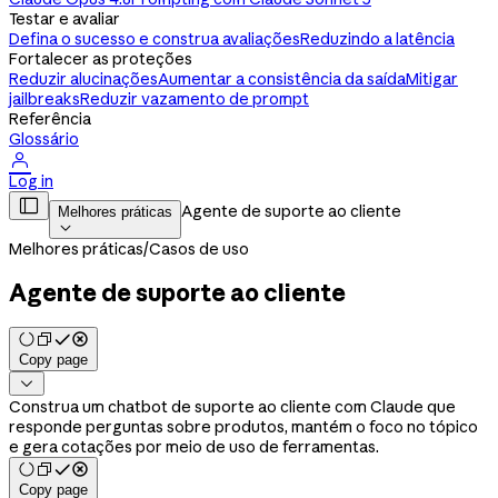
Testar e avaliar
Defina o sucesso e construa avaliações
Reduzindo a latência
Fortalecer as proteções
Reduzir alucinações
Aumentar a consistência da saída
Mitigar
jailbreaks
Reduzir vazamento de prompt
Referência
Glossário

Log in

Agente de suporte ao cliente
Melhores práticas

Melhores práticas
/
Casos de uso
Agente de suporte ao cliente
Copy page

Construa um chatbot de suporte ao cliente com Claude que
responde perguntas sobre produtos, mantém o foco no tópico
e gera cotações por meio de uso de ferramentas.
Copy page