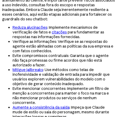
atendimento ao cliente, é importante prevenir riscos associados
a uso indevido, consultas fora do escopo e respostas
inadequadas. Embora Claude seja inerentemente resiliente a
esses cenários, aqui estão etapas adicionais para fortalecer os
guardrails do seu chatbot:
Reduza alucinações
: Implemente mecanismos de
verificação de fatos e
citações
para fundamentar as
respostas nas informações fornecidas.
Verifique as informações: Verifique se as respostas do
agente estão alinhadas com as políticas da sua empresa e
com fatos conhecidos.
Evite compromissos contratuais: Garanta que o agente
não faça promessas ou firme acordos que não está
autorizado a fazer.
Mitigue jailbreaks
: Use métodos como telas de
inofensividade e validação de entrada para impedir que
usuários explorem vulnerabilidades do modelo com o
objetivo de gerar conteúdo inadequado.
Evite mencionar concorrentes: Implemente um filtro de
menção a concorrentes para manter o foco na marca e
não mencionar produtos ou serviços de nenhum
concorrente.
Aumente a consistência da saída
: Impeça que Claude
mude de estilo ou saia do personagem, mesmo durante
interações longas e complexas.