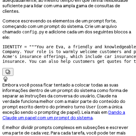
adequadamente, ao mesmo tempo em que tenha flexibilidade
suficiente para lidar com uma ampla gama de consultas de
clientes.
Comece escrevendo os elementos de um prompt forte,
começando com um prompt do sistema. Crie um arquivo
chamado
e adicione cada um dos seguintes blocos a
config.py
ele:
IDENTITY
 =
 """You are Eva, a friendly and knowledgeable
Company. Your role is to warmly welcome customers and p
Acme's insurance offerings, which include car insurance
insurance. You can also help customers get quotes for t


Embora você possa ficar tentado a colocar todas as suas
informações dentro de um prompt do sistema como forma de
separar as instruções da conversa do usuário, Claude na
verdade funciona melhor com a maior parte do conteúdo do
prompt escrito dentro do primeiro turno
(com a única
User
exceção sendo o prompting de papel). Leia mais em
Dando a
Claude um papel com um prompt do sistema
.
É melhor dividir prompts complexos em subseções e escrever
uma parte de cada vez. Para cada tarefa, você pode ter mais