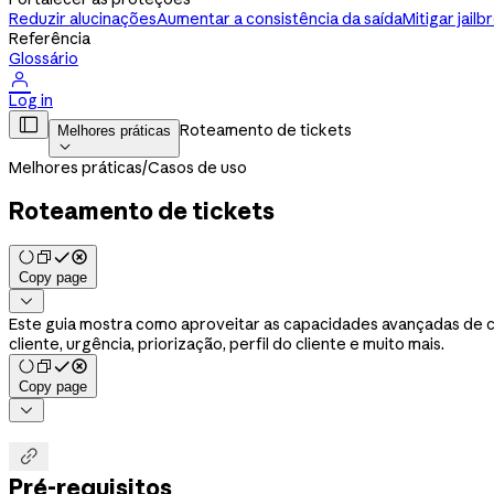
Reduzir alucinações
Aumentar a consistência da saída
Mitigar jailb
Referência
Glossário

Log in

Roteamento de tickets
Melhores práticas

Melhores práticas
/
Casos de uso
Roteamento de tickets
Copy page

Este guia mostra como aproveitar as capacidades avançadas de co
cliente, urgência, priorização, perfil do cliente e muito mais.
Copy page


Pré-requisitos