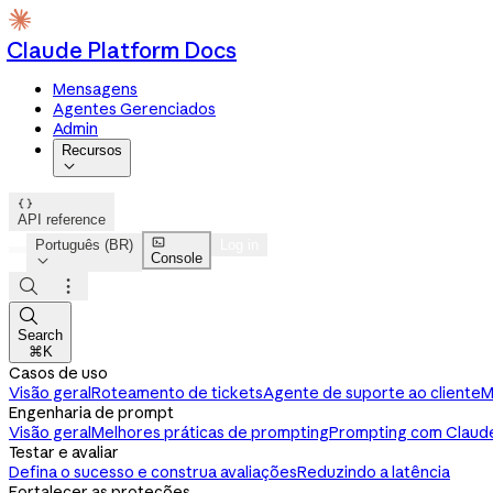
Claude Platform Docs
Mensagens
Agentes Gerenciados
Admin
Recursos


API reference

Português (BR)
Log in
Console




Search
⌘K
Casos de uso
Visão geral
Roteamento de tickets
Agente de suporte ao cliente
M
Engenharia de prompt
Visão geral
Melhores práticas de prompting
Prompting com Claude
Testar e avaliar
Defina o sucesso e construa avaliações
Reduzindo a latência
Fortalecer as proteções