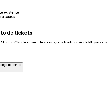
te existente
ara testes
to de tickets
LM como Claude em vez de abordagens tradicionais de ML para sua t
 longo do tempo