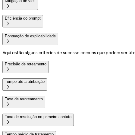
Mitigação de viés

Eficiência do prompt

Pontuação de explicabilidade

Aqui estão alguns critérios de sucesso comuns que podem ser ú
Precisão de roteamento

Tempo até a atribuição

Taxa de reroteamento

Taxa de resolução no primeiro contato

Tempo médio de tratamento