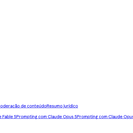
oderação de conteúdo
Resumo jurídico
 Fable 5
Prompting com Claude Opus 5
Prompting com Claude Opus