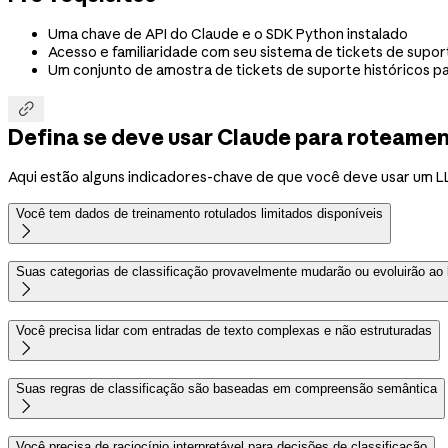
Uma chave de API do Claude e o SDK Python instalado
Acesso e familiaridade com seu sistema de tickets de supor
Um conjunto de amostra de tickets de suporte históricos p

Defina se deve usar Claude para roteamen
Aqui estão alguns indicadores-chave de que você deve usar um L
Você tem dados de treinamento rotulados limitados disponíveis

Suas categorias de classificação provavelmente mudarão ou evoluirão ao

Você precisa lidar com entradas de texto complexas e não estruturadas

Suas regras de classificação são baseadas em compreensão semântica

Você precisa de raciocínio interpretável para decisões de classificação