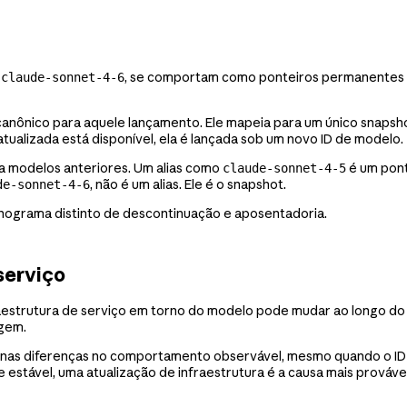
o
, se comportam como ponteiros permanentes q
claude-sonnet-4-6
 canônico para aquele lançamento. Ele mapeia para um único snapsho
ualizada está disponível, ela é lançada sob um novo ID de modelo.
ra modelos anteriores. Um alias como
é um pont
claude-sonnet-4-5
, não é um alias. Ele é o snapshot.
de-sonnet-4-6
onograma distinto de descontinuação e aposentadoria.
serviço
raestrutura de serviço em torno do modelo pode mudar ao longo do
agem.
enas diferenças no comportamento observável, mesmo quando o ID 
stável, uma atualização de infraestrutura é a causa mais provável