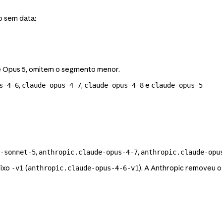
o sem data:
e Opus 5, omitem o segmento menor.
,
,
e
s-4-6
claude-opus-4-7
claude-opus-4-8
claude-opus-5
,
,
-sonnet-5
anthropic.claude-opus-4-7
anthropic.claude-opu
fixo
(
). A Anthropic removeu o 
-v1
anthropic.claude-opus-4-6-v1