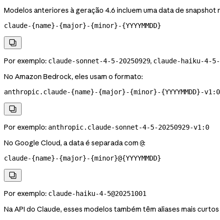
Modelos anteriores à geração 4.6 incluem uma data de snapshot n
claude-{name}-{major}-{minor}-{YYYYMMDD}

Por exemplo:
,
claude-sonnet-4-5-20250929
claude-haiku-4-5-
No Amazon Bedrock, eles usam o formato:
anthropic.claude-{name}-{major}-{minor}-{YYYYMMDD}-v1:0

Por exemplo:
anthropic.claude-sonnet-4-5-20250929-v1:0
No Google Cloud, a data é separada com
:
@
claude-{name}-{major}-{minor}@{YYYYMMDD}

Por exemplo:
claude-haiku-4-5@20251001
Na API do Claude, esses modelos também têm aliases mais curtos