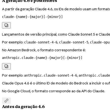
A geração 4.6 e posteriores
A partir da geração Claude 4.6, os IDs de modelo usam um format
claude-{name}-{major}[-{minor}]

Lançamentos de versão principal, como Claude Sonnet 5 e Claud
Por exemplo:
,
,
claude-sonnet-4-6
claude-sonnet-5
claude-opu
No Amazon Bedrock, o formato correspondente é:
anthropic.claude-{name}-{major}[-{minor}]

Por exemplo:
,
anthropic.claude-sonnet-4-6
anthropic.claude
Claude Opus 4.6 é o último ID de modelo do Bedrock a incluir o su
No Google Cloud, o formato corresponde ao da API do Claude.

Antes da geração 4.6