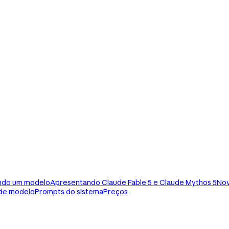
ndo um modelo
Apresentando Claude Fable 5 e Claude Mythos 5
Nov
de modelo
Prompts do sistema
Preços