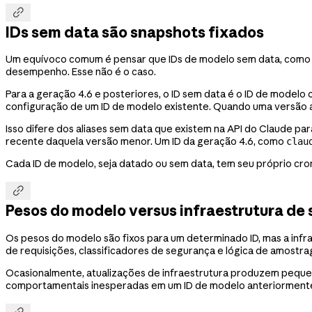

IDs sem data são snapshots fixados
Um equívoco comum é pensar que IDs de modelo sem data, com
desempenho. Esse não é o caso.
Para a geração 4.6 e posteriores, o ID sem data é o ID de modelo
configuração de um ID de modelo existente. Quando uma versão at
Isso difere dos aliases sem data que existem na API do Claude pa
recente daquela versão menor. Um ID da geração 4.6, como
clau
Cada ID de modelo, seja datado ou sem data, tem seu próprio cr

Pesos do modelo versus infraestrutura de 
Os pesos do modelo são fixos para um determinado ID, mas a inf
de requisições, classificadores de segurança e lógica de amostr
Ocasionalmente, atualizações de infraestrutura produzem pequ
comportamentais inesperadas em um ID de modelo anteriormente e