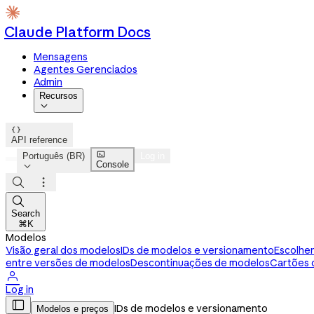
Claude Platform Docs
Mensagens
Agentes Gerenciados
Admin
Recursos


API reference

Português (BR)
Log in
Console




Search
⌘K
Modelos
Visão geral dos modelos
IDs de modelos e versionamento
Escolhe
entre versões de modelos
Descontinuações de modelos
Cartões 

Log in

IDs de modelos e versionamento
Modelos e preços