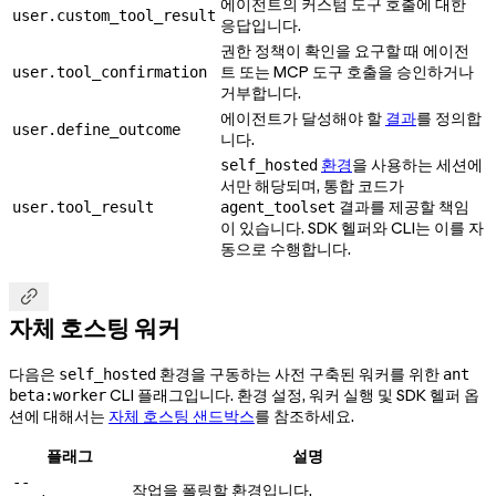
에이전트의 커스텀 도구 호출에 대한
user.custom_tool_result
응답입니다.
권한 정책이 확인을 요구할 때 에이전
트 또는 MCP 도구 호출을 승인하거나
user.tool_confirmation
거부합니다.
에이전트가 달성해야 할
결과
를 정의합
user.define_outcome
니다.
환경
을 사용하는 세션에
self_hosted
서만 해당되며, 통합 코드가
결과를 제공할 책임
user.tool_result
agent_toolset
이 있습니다. SDK 헬퍼와 CLI는 이를 자
동으로 수행합니다.

자체 호스팅 워커
다음은
환경을 구동하는 사전 구축된 워커를 위한
self_hosted
ant
CLI 플래그입니다. 환경 설정, 워커 실행 및 SDK 헬퍼 옵
beta:worker
션에 대해서는
자체 호스팅 샌드박스
를 참조하세요.
플래그
설명
--
작업을 폴링할 환경입니다.