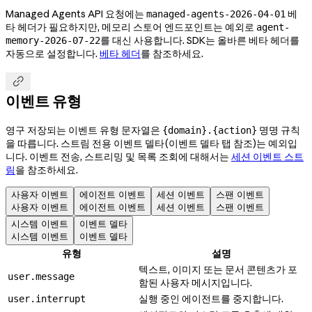
Managed Agents API 요청에는
베
managed-agents-2026-04-01
타 헤더가 필요하지만, 메모리 스토어 엔드포인트는 예외로
agent-
를 대신 사용합니다. SDK는 올바른 베타 헤더를
memory-2026-07-22
자동으로 설정합니다.
베타 헤더
를 참조하세요.

이벤트 유형
영구 저장되는 이벤트 유형 문자열은
명명 규칙
{domain}.{action}
을 따릅니다. 스트림 전용 이벤트 델타(이벤트 델타 탭 참조)는 예외입
니다. 이벤트 전송, 스트리밍 및 목록 조회에 대해서는
세션 이벤트 스트
림
을 참조하세요.
사용자 이벤트
에이전트 이벤트
세션 이벤트
스팬 이벤트
사용자 이벤트
에이전트 이벤트
세션 이벤트
스팬 이벤트
시스템 이벤트
이벤트 델타
시스템 이벤트
이벤트 델타
유형
설명
텍스트, 이미지 또는 문서 콘텐츠가 포
user.message
함된 사용자 메시지입니다.
실행 중인 에이전트를 중지합니다.
user.interrupt