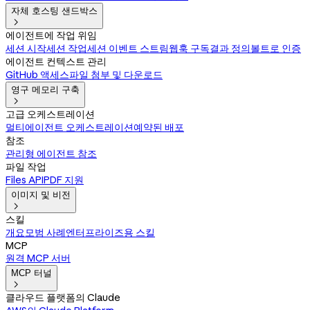
자체 호스팅 샌드박스

에이전트에 작업 위임
세션 시작
세션 작업
세션 이벤트 스트림
웹훅 구독
결과 정의
볼트로 인증
에이전트 컨텍스트 관리
GitHub 액세스
파일 첨부 및 다운로드
영구 메모리 구축

고급 오케스트레이션
멀티에이전트 오케스트레이션
예약된 배포
참조
관리형 에이전트 참조
파일 작업
Files API
PDF 지원
이미지 및 비전

스킬
개요
모범 사례
엔터프라이즈용 스킬
MCP
원격 MCP 서버
MCP 터널

클라우드 플랫폼의 Claude