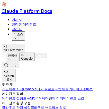
Claude Platform Docs
메시지
관리형 에이전트
관리자
리소스


API reference

한국어
Log in
Console




Search
⌘K
첫 단계
개요
빠른 시작
Console에서 프로토타입 만들기
마이그레이션
에이전트 정의
에이전트 설정
도구
MCP 커넥터
권한 정책
에이전트 스킬
에이전트 환경 구성
클라우드 환경 설정
클라우드 샌드박스 참조