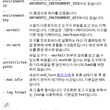
environment-
에서도 읽습니다.
ANTHROPIC_ENVIRONMENT_ID
id
--
이 환경으로 워커를 인증합니다.
environment-
에서도 읽습니다.
ANTHROPIC_ENVIRONMENT_KEY
key
스킬이 다운로드되고 도구가 파일을 읽고 쓰는 디렉
터리입니다. 기본값은
(현재 디렉터리)이며, 시스템
--workdir
.
기본 작업 디렉터리는
입니다.
/workspace
도구를 인프로세스로 실행하는 대신 각 클레임된 작
업 항목에 대해 호출할 스크립트입니다. 세션 세부 정
--on-work
보를 환경 변수로 받습니다.
파일 도구가
외부의 경로를 읽고 쓸 수
--workdir
--
있도록 허용합니다. workdir 검사는 파일 도구에 대
unrestricted-
한 가드레일일 뿐 샌드박스가 아니며, bash를 제한
paths
하지 않습니다.
세션이
중지 이유
로 유휴 상태가 된 후 종
end_turn
료하기 전까지 대기하는 시간입니다. 기본값은
--max-idle
60s
입니다.
로그 출력 형식입니다. 구조화된 로그 수집을 위해서
--log-format
는
을 사용하세요. 기본값은
입니다.
json
text
