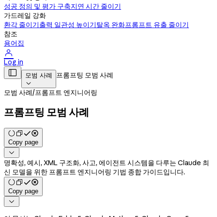
성공 정의 및 평가 구축
지연 시간 줄이기
가드레일 강화
환각 줄이기
출력 일관성 높이기
탈옥 완화
프롬프트 유출 줄이기
참조
용어집

Log in

프롬프팅 모범 사례
모범 사례

모범 사례
/
프롬프트 엔지니어링
프롬프팅 모범 사례
Copy page

명확성, 예시, XML 구조화, 사고, 에이전트 시스템을 다루는 Claude 최
신 모델을 위한 프롬프트 엔지니어링 기법 종합 가이드입니다.
Copy page
