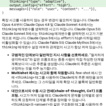
    thinking
=
{
"type"
: 
"adaptive"
},
    output_config
=
{
"effort"
: 
"high"
},
    messages
=
[{
"role"
: 
"user"
, 
"content"
: 
"..."
}],
)
확장 사고를 사용하지 않는 경우 변경이 필요하지 않습니다. Claude
Opus 4.6부터 Claude Opus 4.8 및 Claude Sonnet 4.6에서는
매개변수를 생략하면 사고가 꺼집니다. Claude Opus 5와
thinking
Claude Sonnet 5에서는
매개변수를 생략하면 사고가 기본
thinking
적으로 켜집니다. Claude Opus 5에서는 effort가
이하일 때만
high
비활성화할 수 있습니다. Claude Fable 5와 Claude Mythos 5에서는
매개변수 설정 여부와 관계없이 사고가 항상 켜져 있습니다.
thinking
규범적인 단계보다 일반적인 지시 사항을 선호하세요.
"철저하게
생각하세요"와 같은 프롬프트는 종종 사람이 직접 작성한 단계별
계획보다 더 나은 추론을 생성합니다. Claude의 추론은 사람이
규정하는 것을 자주 능가합니다.
Multishot 예시는 사고와 함께 작동합니다.
few-shot 예시 안
에
태그를 사용하여 Claude에게 추론 패턴을 보여
<thinking>
주세요. Claude는 그 스타일을 자체 확장 사고 블록에 일반화합
니다.
대안으로서의 수동 사고 연쇄(chain-of-thought, CoT) 프롬
프팅.
사고가 꺼져 있을 때도 Claude에게 문제를 단계별로 생각
하도록 요청하여 단계별 추론을 장려할 수 있습니다.
과
와 같은 구조화된 태그를 사용하여 추
<thinking>
<answer>