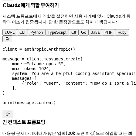
Claude에게 역할 부여하기
시스템 프롬프트에서 역할을 설정하면 사용 사례에 맞게 Claude의 동
작과 어조가 집중됩니다. 단 한 문장만으로도 차이가 생깁니다:
cURL
CLI
Python
TypeScript
C#
Go
Java
PHP
Ruby

client 
=
 anthropic.Anthropic()
message 
=
 client.messages.create(
    model
=
"claude-opus-5"
,
    max_tokens
=
1024
,
    system
=
"You are a helpful coding assistant speciali
    messages
=
[
        {
"role"
: 
"user"
, 
"content"
: 
"How do I sort a li
    ],
)
print
(message.content)

긴 컨텍스트 프롬프팅
대용량 문서나 데이터가 많은 입력(20k 토큰 이상)으로 작업할 때는 최