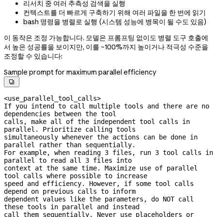
리서치 중 여러 추측성 검색을 실행
컨텍스트를 더 빠르게 구축하기 위해 여러 파일을 한 번에 읽기
bash 명령을 병렬로 실행 (시스템 성능에 병목이 될 수도 있음)
이 동작은 조정 가능합니다. 모델은 프롬프팅 없이도 병렬 도구 호출에
서 높은 성공률을 보이지만, 이를 ~100%까지 높이거나 적극성 수준을
조정할 수 있습니다:
Sample prompt for maximum parallel efficiency

<use_parallel_tool_calls>

If you intend to call multiple tools and there are no 
dependencies between the tool

calls, make all of the independent tool calls in 
parallel. Prioritize calling tools

simultaneously whenever the actions can be done in 
parallel rather than sequentially.

For example, when reading 3 files, run 3 tool calls in 
parallel to read all 3 files into

context at the same time. Maximize use of parallel 
tool calls where possible to increase

speed and efficiency. However, if some tool calls 
depend on previous calls to inform

dependent values like the parameters, do NOT call 
these tools in parallel and instead

call them sequentially. Never use placeholders or 