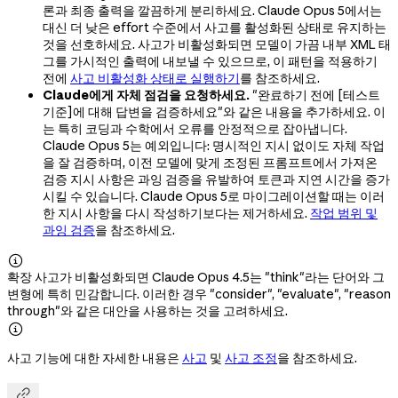
론과 최종 출력을 깔끔하게 분리하세요. Claude Opus 5에서는
대신 더 낮은 effort 수준에서 사고를 활성화된 상태로 유지하는
것을 선호하세요. 사고가 비활성화되면 모델이 가끔 내부 XML 태
그를 가시적인 출력에 내보낼 수 있으므로, 이 패턴을 적용하기
전에
사고 비활성화 상태로 실행하기
를 참조하세요.
Claude에게 자체 점검을 요청하세요.
"완료하기 전에 [테스트
기준]에 대해 답변을 검증하세요"와 같은 내용을 추가하세요. 이
는 특히 코딩과 수학에서 오류를 안정적으로 잡아냅니다.
Claude Opus 5는 예외입니다: 명시적인 지시 없이도 자체 작업
을 잘 검증하며, 이전 모델에 맞게 조정된 프롬프트에서 가져온
검증 지시 사항은 과잉 검증을 유발하여 토큰과 지연 시간을 증가
시킬 수 있습니다. Claude Opus 5로 마이그레이션할 때는 이러
한 지시 사항을 다시 작성하기보다는 제거하세요.
작업 범위 및
과잉 검증
을 참조하세요.

확장 사고가 비활성화되면 Claude Opus 4.5는 "think"라는 단어와 그
변형에 특히 민감합니다. 이러한 경우 "consider", "evaluate", "reason
through"와 같은 대안을 사용하는 것을 고려하세요.

사고 기능에 대한 자세한 내용은
사고
및
사고 조정
을 참조하세요.
