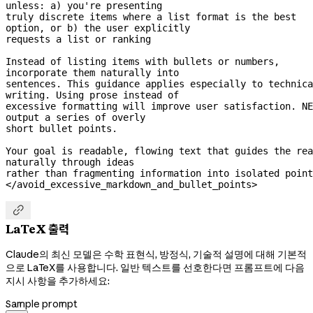
unless: a) you're presenting
truly discrete items where a list format is the best 
option, or b) the user explicitly
requests a list or ranking
Instead of listing items with bullets or numbers, 
incorporate them naturally into
sentences. This guidance applies especially to technica
writing. Using prose instead of
excessive formatting will improve user satisfaction. NE
output a series of overly
short bullet points.
Your goal is readable, flowing text that guides the rea
naturally through ideas
rather than fragmenting information into isolated point
</avoid_excessive_markdown_and_bullet_points>

LaTeX 출력
Claude의 최신 모델은 수학 표현식, 방정식, 기술적 설명에 대해 기본적
으로 LaTeX를 사용합니다. 일반 텍스트를 선호한다면 프롬프트에 다음
지시 사항을 추가하세요:
Sample prompt