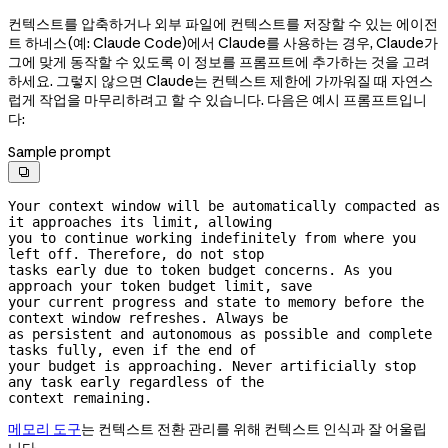
컨텍스트를 압축하거나 외부 파일에 컨텍스트를 저장할 수 있는 에이전
트 하네스(예: Claude Code)에서 Claude를 사용하는 경우, Claude가
그에 맞게 동작할 수 있도록 이 정보를 프롬프트에 추가하는 것을 고려
하세요. 그렇지 않으면 Claude는 컨텍스트 제한에 가까워질 때 자연스
럽게 작업을 마무리하려고 할 수 있습니다. 다음은 예시 프롬프트입니
다:
Sample prompt

Your context window will be automatically compacted as 
it approaches its limit, allowing

you to continue working indefinitely from where you 
left off. Therefore, do not stop

tasks early due to token budget concerns. As you 
approach your token budget limit, save

your current progress and state to memory before the 
context window refreshes. Always be

as persistent and autonomous as possible and complete 
tasks fully, even if the end of

your budget is approaching. Never artificially stop 
any task early regardless of the

context remaining.
메모리 도구
는 컨텍스트 전환 관리를 위해 컨텍스트 인식과 잘 어울립
니다.