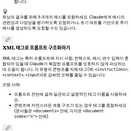
합니다.

최상의 결과를 위해 3–5개의 예시를 포함하세요. Claude에게 예시의
관련성과 다양성을 평가하도록 요청하거나, 초기 세트를 기반으로 추가
예시를 생성하도록 요청할 수도 있습니다.

XML 태그로 프롬프트 구조화하기
XML 태그는 특히 프롬프트에 지시 사항, 컨텍스트, 예시, 변수 입력이 혼
합되어 있을 때 Claude가 복잡한 프롬프트를 모호하지 않게 파싱하는
데 도움이 됩니다. 각 유형의 콘텐츠를 자체 태그(예:
,
<instructions>
,
)로 감싸면 오해를 줄일 수 있습니다.
<context>
<input>
모범 사례:
프롬프트 전반에 걸쳐 일관되고 설명적인 태그 이름을 사용하세
요.
콘텐츠에 자연스러운 계층 구조가 있는 경우 태그를 중첩하세요
(문서들은
안에, 각각은
<documents>
<document
안에).
index="n">
