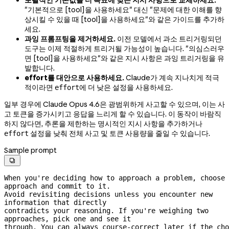
"기본적으로 [tool]을 사용하세요" 대신 "문제에 대한 이해를 향
상시킬 수 있을 때 [tool]을 사용하세요"와 같은 가이드를 추가하
세요.
과잉 프롬프팅을 제거하세요.
이전 모델에서 과소 트리거링되던
도구는 이제 적절하게 트리거될 가능성이 높습니다. "의심스러우
면 [tool]을 사용하세요"와 같은 지시 사항은 과잉 트리거링을 유
발합니다.
effort를 대안으로 사용하세요.
Claude가 계속 지나치게 적극
적이라면
에 더 낮은 설정을 사용하세요.
effort
일부 경우에 Claude Opus 4.6은 광범위하게 사고할 수 있으며, 이는 사
고 토큰을 증가시키고 응답을 느리게 할 수 있습니다. 이 동작이 바람직
하지 않다면, 추론을 제한하는 명시적인 지시 사항을 추가하거나
설정을 낮춰 전체 사고 및 토큰 사용량을 줄일 수 있습니다.
effort
Sample prompt

When you're deciding how to approach a problem, choose 
approach and commit to it.
Avoid revisiting decisions unless you encounter new 
information that directly
contradicts your reasoning. If you're weighing two 
approaches, pick one and see it
through. You can always 
course-correct
 later if the cho