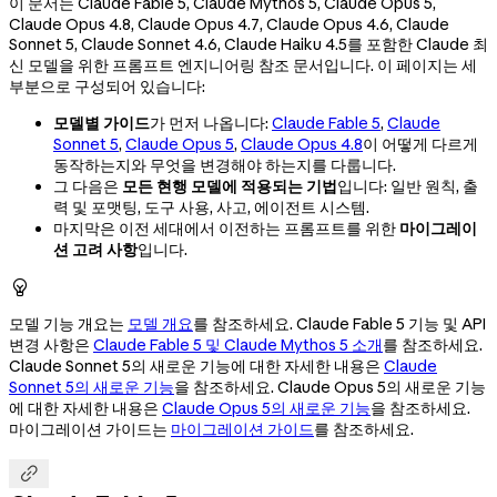
이 문서는 Claude Fable 5, Claude Mythos 5, Claude Opus 5,
Claude Opus 4.8, Claude Opus 4.7, Claude Opus 4.6, Claude
Sonnet 5, Claude Sonnet 4.6, Claude Haiku 4.5를 포함한 Claude 최
신 모델을 위한 프롬프트 엔지니어링 참조 문서입니다. 이 페이지는 세
부분으로 구성되어 있습니다:
모델별 가이드
가 먼저 나옵니다:
Claude Fable 5
,
Claude
Sonnet 5
,
Claude Opus 5
,
Claude Opus 4.8
이 어떻게 다르게
동작하는지와 무엇을 변경해야 하는지를 다룹니다.
그 다음은
모든 현행 모델에 적용되는 기법
입니다: 일반 원칙, 출
력 및 포맷팅, 도구 사용, 사고, 에이전트 시스템.
마지막은 이전 세대에서 이전하는 프롬프트를 위한
마이그레이
션 고려 사항
입니다.

모델 기능 개요는
모델 개요
를 참조하세요. Claude Fable 5 기능 및 API
변경 사항은
Claude Fable 5 및 Claude Mythos 5 소개
를 참조하세요.
Claude Sonnet 5의 새로운 기능에 대한 자세한 내용은
Claude
Sonnet 5의 새로운 기능
을 참조하세요. Claude Opus 5의 새로운 기능
에 대한 자세한 내용은
Claude Opus 5의 새로운 기능
을 참조하세요.
마이그레이션 가이드는
마이그레이션 가이드
를 참조하세요.
