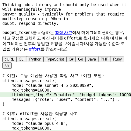
Thinking adds latency and should only be used when it 
will meaningfully improve

answer quality - typically for problems that require 
multistep reasoning. When in

doubt, respond directly.
를 사용하는
확장 사고
에서 마이그레이션하는 경우,
budget_tokens
사고 구성을 교체하고 예산 제어를
로 옮기세요. 다음 예시는 마
effort
이그레이션 전후의 동일한 요청을 보여줍니다(사용 가능한 수준과 모
델별 가용성은
effort
를 참조하세요):
cURL
CLI
Python
TypeScript
C#
Go
Java
PHP
Ruby

# 이전: 수동 예산을 사용한 확장 사고 (이전 모델)
client.messages.create(
    model
=
"claude-sonnet-4-5-20250929"
,
    max_tokens
=
16000
,
    thinking
=
{
"type"
: 
"enabled"
, 
"budget_tokens"
: 
10000
    messages
=
[{
"role"
: 
"user"
, 
"content"
: 
"..."
}],
)
# 이후: effort를 사용한 적응형 사고
client.messages.create(
    model
=
"claude-opus-4-8"
,
    max_tokens
=
16000
,