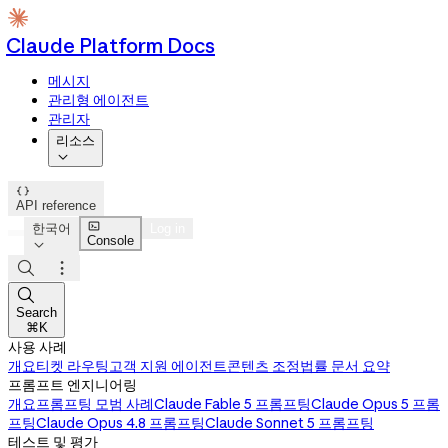
Claude Platform Docs
메시지
관리형 에이전트
관리자
리소스


API reference

한국어
Log in
Console




Search
⌘K
사용 사례
개요
티켓 라우팅
고객 지원 에이전트
콘텐츠 조정
법률 문서 요약
프롬프트 엔지니어링
개요
프롬프팅 모범 사례
Claude Fable 5 프롬프팅
Claude Opus 5 프롬
프팅
Claude Opus 4.8 프롬프팅
Claude Sonnet 5 프롬프팅
테스트 및 평가