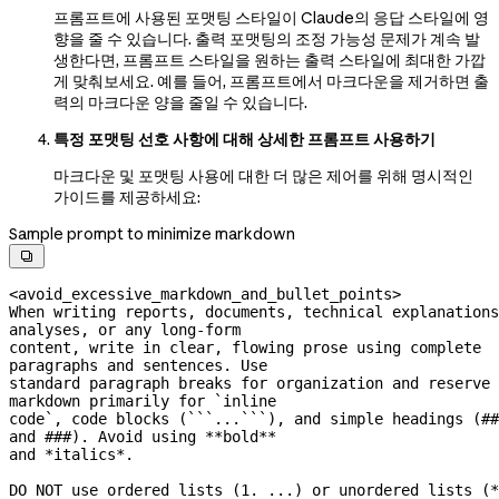
프롬프트에 사용된 포맷팅 스타일이 Claude의 응답 스타일에 영
향을 줄 수 있습니다. 출력 포맷팅의 조정 가능성 문제가 계속 발
생한다면, 프롬프트 스타일을 원하는 출력 스타일에 최대한 가깝
게 맞춰보세요. 예를 들어, 프롬프트에서 마크다운을 제거하면 출
력의 마크다운 양을 줄일 수 있습니다.
특정 포맷팅 선호 사항에 대해 상세한 프롬프트 사용하기
마크다운 및 포맷팅 사용에 대한 더 많은 제어를 위해 명시적인
가이드를 제공하세요:
Sample prompt to minimize markdown

<avoid_excessive_markdown_and_bullet_points>
When writing reports, documents, technical explanations
analyses, or any 
long-form
content, write in clear, flowing prose using complete 
paragraphs and sentences. Use
standard paragraph breaks for organization and reserve 
markdown primarily for `inline
code`, code blocks (```...```), and simple headings (## 
and ###). Avoid using **bold**
and *italics*.
DO NOT use ordered lists (1. ...) or unordered lists (*