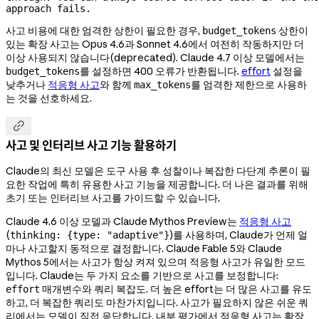
approach fails.
사고 비용에 대한 엄격한 상한이 필요한 경우,
상한이
budget_tokens
있는 확장 사고는 Opus 4.6과 Sonnet 4.6에서 여전히 작동하지만 더
이상 사용되지 않습니다(deprecated). Claude 4.7 이상 모델에서는
를 설정하면 400 오류가 반환됩니다.
effort
설정을
budget_tokens
낮추거나
적응형 사고
와 함께
를 엄격한 제한으로 사용하
max_tokens
는 것을 선호하세요.

사고 및 인터리브 사고 기능 활용하기
Claude의 최신 모델은 도구 사용 후 성찰이나 복잡한 다단계 추론이 필
요한 작업에 특히 유용한 사고 기능을 제공합니다. 더 나은 결과를 위해
초기 또는 인터리브 사고를 가이드할 수 있습니다.
Claude 4.6 이상 모델과 Claude Mythos Preview는
적응형 사고
(
)를 사용하며, Claude가 언제 얼
thinking: {type: "adaptive"}
마나 사고할지 동적으로 결정합니다. Claude Fable 5와 Claude
Mythos 5에서는 사고가 항상 켜져 있으며 적응형 사고가 유일한 모드
입니다. Claude는 두 가지 요소를 기반으로 사고를 보정합니다:
매개변수와 쿼리 복잡도. 더 높은 effort는 더 많은 사고를 유도
effort
하고, 더 복잡한 쿼리도 마찬가지입니다. 사고가 필요하지 않은 쉬운 쿼
리에서는 모델이 직접 응답합니다. 내부 평가에서 적응형 사고는 확장