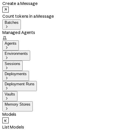
Create a Message
Count tokens in a Message
Batches

Managed Agents

Agents

Environments

Sessions

Deployments

Deployment Runs

Vaults

Memory Stores

Models
List Models