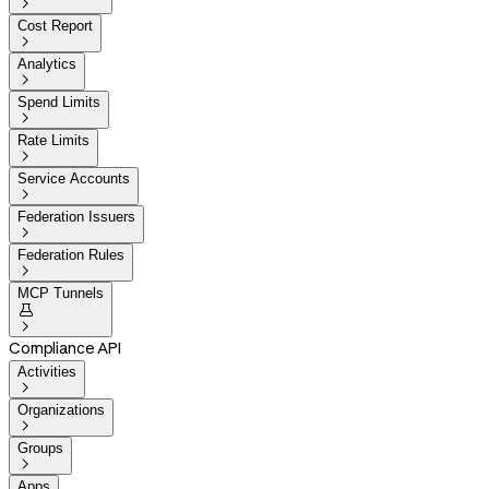

Cost Report

Analytics

Spend Limits

Rate Limits

Service Accounts

Federation Issuers

Federation Rules

MCP Tunnels


Compliance API
Activities

Organizations

Groups

Apps