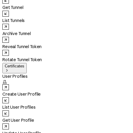
Get Tunnel
List Tunnels
Archive Tunnel
Reveal Tunnel Token
Rotate Tunnel Token
Certificates

User Profiles

Create User Profile
List User Profiles
Get User Profile