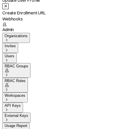
Update User Profile
Create Enrollment URL
Webhooks

Admin
Organizations

Invites

Users

RBAC Groups


RBAC Roles


Workspaces

API Keys

External Keys

Usage Report