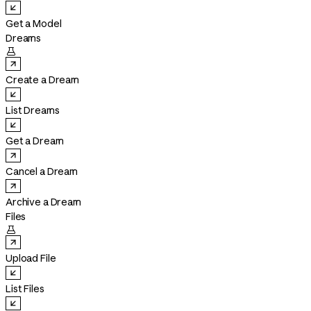
Get a Model
Dreams

Create a Dream
List Dreams
Get a Dream
Cancel a Dream
Archive a Dream
Files

Upload File
List Files