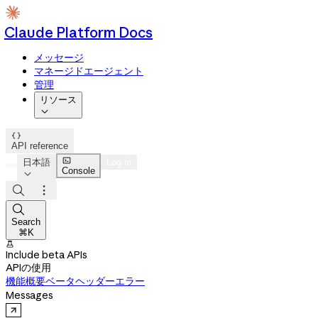
Claude Platform Docs
メッセージ
マネージドエージェント
管理
リソース


API reference

日本語
Log in
Console




Search
⌘K

Include beta APIs
APIの使用
機能概要
ベータヘッダー
エラー
Messages