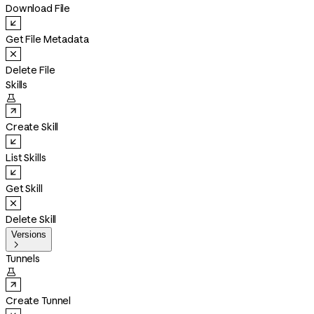
Download File
Get File Metadata
Delete File
Skills

Create Skill
List Skills
Get Skill
Delete Skill
Versions

Tunnels

Create Tunnel