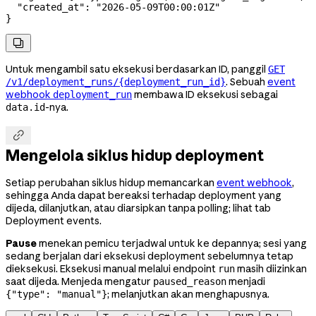
  "created_at"
: 
"2026-05-09T00:00:01Z"
}

Untuk mengambil satu eksekusi berdasarkan ID, panggil
GET
. Sebuah
event
/v1/deployment_runs/{deployment_run_id}
webhook
membawa ID eksekusi sebagai
deployment_run
-nya.
data.id

Mengelola siklus hidup deployment
Setiap perubahan siklus hidup memancarkan
event webhook
,
sehingga Anda dapat bereaksi terhadap deployment yang
dijeda, dilanjutkan, atau diarsipkan tanpa polling; lihat tab
Deployment events.
Pause
menekan pemicu terjadwal untuk ke depannya; sesi yang
sedang berjalan dari eksekusi deployment sebelumnya tetap
dieksekusi. Eksekusi manual melalui endpoint
masih diizinkan
run
saat dijeda. Menjeda mengatur
menjadi
paused_reason
; melanjutkan akan menghapusnya.
{"type": "manual"}