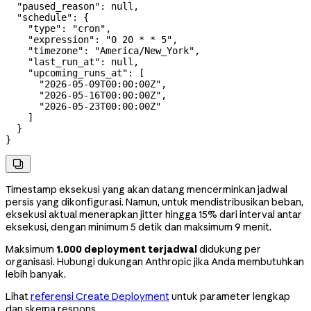
  "paused_reason"
: 
null
,
  "schedule"
: {
    "type"
: 
"cron"
,
    "expression"
: 
"0 20 * * 5"
,
    "timezone"
: 
"America/New_York"
,
    "last_run_at"
: 
null
,
    "upcoming_runs_at"
: [
      "2026-05-09T00:00:00Z"
,
      "2026-05-16T00:00:00Z"
,
      "2026-05-23T00:00:00Z"
    ]
  }
}

Timestamp eksekusi yang akan datang mencerminkan jadwal
persis yang dikonfigurasi. Namun, untuk mendistribusikan beban,
eksekusi aktual menerapkan jitter hingga 15% dari interval antar
eksekusi, dengan minimum 5 detik dan maksimum 9 menit.
Maksimum
1.000 deployment terjadwal
didukung per
organisasi. Hubungi dukungan Anthropic jika Anda membutuhkan
lebih banyak.
Lihat
referensi Create Deployment
untuk parameter lengkap
dan skema respons.