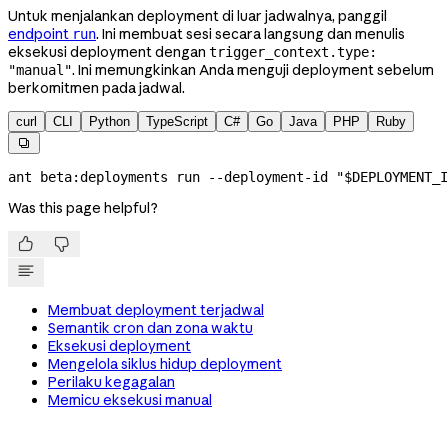
Untuk menjalankan deployment di luar jadwalnya, panggil
endpoint
. Ini membuat sesi secara langsung dan menulis
run
eksekusi deployment dengan
trigger_context.type:
. Ini memungkinkan Anda menguji deployment sebelum
"manual"
berkomitmen pada jadwal.
curl
CLI
Python
TypeScript
C#
Go
Java
PHP
Ruby

ant
 beta:deployments
 run
 --deployment-id
 "
$DEPLOYMENT_I
Was this page helpful?


Membuat deployment terjadwal
Semantik cron dan zona waktu
Eksekusi deployment
Mengelola siklus hidup deployment
Perilaku kegagalan
Memicu eksekusi manual