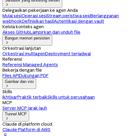
Sandbox yang dihosting sendiri

Delegasikan pekerjaan ke agen Anda
Mulai sesi
Operasi sesi
Stream peristiwa sesi
Berlangganan
webhook
Definisikan hasil
Autentikasi dengan vault
Kelola konteks agen
Akses GitHub
Lampirkan dan unduh file
Bangun memori persisten

Orkestrasi lanjutan
Orkestrasi multiagen
Deployment terjadwal
Referensi
Referensi Managed Agents
Bekerja dengan file
Files API
Dukungan PDF
Gambar dan visi

Skills
Ikhtisar
Praktik terbaik
Skills untuk perusahaan
MCP
Server MCP jarak jauh
Tunnel MCP

Claude di platform cloud
Claude Platform di AWS
