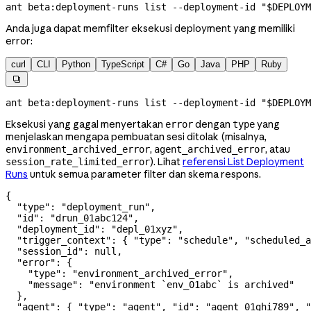
ant
 beta:deployment-runs
 list
 --deployment-id
 "
$DEPLOYM
Anda juga dapat memfilter eksekusi deployment yang memiliki
error:
curl
CLI
Python
TypeScript
C#
Go
Java
PHP
Ruby

ant
 beta:deployment-runs
 list
 --deployment-id
 "
$DEPLOYM
Eksekusi yang gagal menyertakan
dengan
yang
error
type
menjelaskan mengapa pembuatan sesi ditolak (misalnya,
,
, atau
environment_archived_error
agent_archived_error
). Lihat
referensi List Deployment
session_rate_limited_error
Runs
untuk semua parameter filter dan skema respons.
{
  "type"
: 
"deployment_run"
,
  "id"
: 
"drun_01abc124"
,
  "deployment_id"
: 
"depl_01xyz"
,
  "trigger_context"
: { 
"type"
: 
"schedule"
, 
"scheduled_a
  "session_id"
: 
null
,
  "error"
: {
    "type"
: 
"environment_archived_error"
,
    "message"
: 
"environment `env_01abc` is archived"
  },
  "agent"
: { 
"type"
: 
"agent"
, 
"id"
: 
"agent_01ghi789"
, 
"