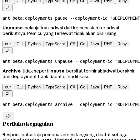
curl
CLI
Python
TypeScript
C#
Go
Java
PHP
Ruby

ant
 beta:deployments
 pause
 --deployment-id
 "
$DEPLOYMENT
Unpause
melanjutkan jadwal dari kemunculan terjadwal
berikutnya. Pemicu yang terlewat tidak akan diisi ulang.
curl
CLI
Python
TypeScript
C#
Go
Java
PHP
Ruby

ant
 beta:deployments
 unpause
 --deployment-id
 "
$DEPLOYME
Archive
, tidak seperti
pause
, bersifat terminal: jadwal berakhir
dan deployment tidak dapat dimodifikasi.
curl
CLI
Python
TypeScript
C#
Go
Java
PHP
Ruby

ant
 beta:deployments
 archive
 --deployment-id
 "
$DEPLOYME

Perilaku kegagalan
Respons batas laju pembuatan sesi langsung dicatat sebagai