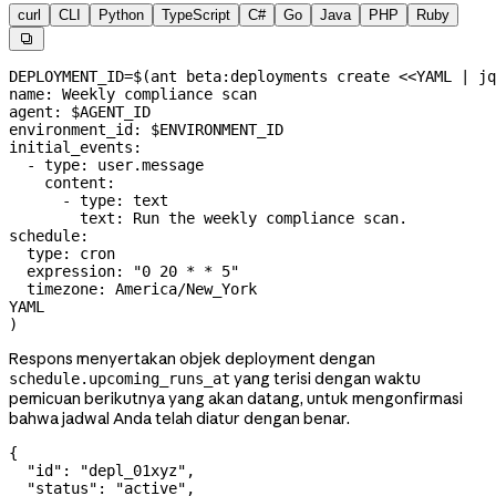
curl
CLI
Python
TypeScript
C#
Go
Java
PHP
Ruby

DEPLOYMENT_ID
=
$(
ant
 beta:deployments
 create
 <<
YAML
 |
 jq
name: Weekly compliance scan
agent: 
$AGENT_ID
environment_id: 
$ENVIRONMENT_ID
initial_events:
  - type: user.message
    content:
      - type: text
        text: Run the weekly compliance scan.
schedule:
  type: cron
  expression: "0 20 * * 5"
  timezone: America/New_York
YAML
)
Respons menyertakan objek deployment dengan
yang terisi dengan waktu
schedule.upcoming_runs_at
pemicuan berikutnya yang akan datang, untuk mengonfirmasi
bahwa jadwal Anda telah diatur dengan benar.
{
  "id"
: 
"depl_01xyz"
,
  "status"
: 
"active"
,