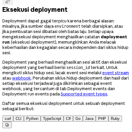

Eksekusi deployment
Deployment dapat gagal terpicu karena berbagai alasan:
misalnya, jika sumber daya
telah diarsipkan, atau
environment
jika pembuatan sesi dibatasi oleh batas laju. Setiap upaya
mengeksekusi deployment menghasilkan catatan
deployment
run
(eksekusi deployment), memungkinkan Anda melacak
keberhasilan dan kegagalan secara independen dari siklus hidup
sesi.
Deployment yang berhasil menghasilkan sesi aktif, dan eksekusi
deployment yang berhasil berisi
terkait. Untuk
session_id
mengikuti siklus hidup sesi, lacak event sesi melalui
event stream
atau
webhook
. Perubahan siklus hidup deployment dan hasil dari
setiap eksekusi terjadwal juga dikirimkan sebagai event
webhook, yang tercantum di tab Deployment events dan
Deployment run events pada
Supported event types
.
Daftar semua eksekusi deployment untuk sebuah deployment
sebagai berikut:
curl
CLI
Python
TypeScript
C#
Go
Java
PHP
Ruby
