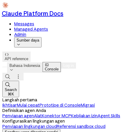
Claude Platform Docs
Messages
Managed Agents
Admin
Sumber daya


API reference

Bahasa Indonesia
Log in
Console




Search
⌘K
Langkah pertama
Ikhtisar
Mulai cepat
Prototipe di Console
Migrasi
Definisikan agen Anda
Penyiapan agen
Alat
Konektor MCP
Kebijakan izin
Agent Skills
Konfigurasikan lingkungan agen
Penyiapan lingkungan cloud
Referensi sandbox cloud