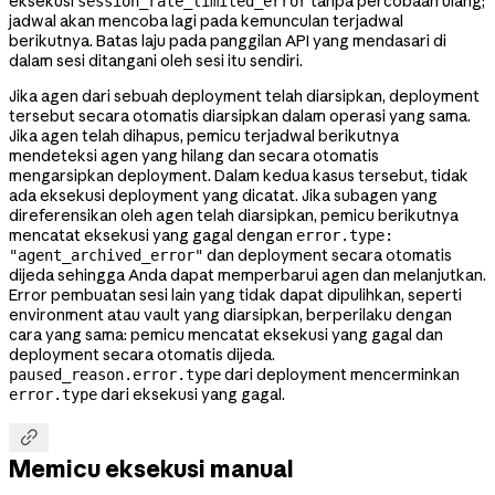
eksekusi
tanpa percobaan ulang;
session_rate_limited_error
jadwal akan mencoba lagi pada kemunculan terjadwal
berikutnya. Batas laju pada panggilan API yang mendasari di
dalam sesi ditangani oleh sesi itu sendiri.
Jika agen dari sebuah deployment telah diarsipkan, deployment
tersebut secara otomatis diarsipkan dalam operasi yang sama.
Jika agen telah dihapus, pemicu terjadwal berikutnya
mendeteksi agen yang hilang dan secara otomatis
mengarsipkan deployment. Dalam kedua kasus tersebut, tidak
ada eksekusi deployment yang dicatat. Jika subagen yang
direferensikan oleh agen telah diarsipkan, pemicu berikutnya
mencatat eksekusi yang gagal dengan
error.type:
dan deployment secara otomatis
"agent_archived_error"
dijeda sehingga Anda dapat memperbarui agen dan melanjutkan.
Error pembuatan sesi lain yang tidak dapat dipulihkan, seperti
environment atau vault yang diarsipkan, berperilaku dengan
cara yang sama: pemicu mencatat eksekusi yang gagal dan
deployment secara otomatis dijeda.
dari deployment mencerminkan
paused_reason.error.type
dari eksekusi yang gagal.
error.type

Memicu eksekusi manual