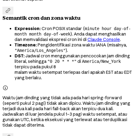

Semantik cron dan zona waktu
Expression:
Cron POSIX standar (
minute hour day-of-
). Anda dapat menghasilkan
month month day-of-week
dan memvalidasi ekspresi cron ini di
Claude Console
.
Timezone:
Pengidentifikasi zona waktu IANA (misalnya,
).
"America/Los_Angeles"
DST:
Jadwal cron menggunakan pencocokan jam dinding
literal, sehingga
di
"0 20 * * *"
America/New_York
terpicu pada pukul 8
malam waktu setempat terlepas dari apakah EST atau EDT
yang berlaku.

Waktu jam dinding yang tidak ada pada hari spring-forward
(seperti pukul 2 pagi) tidak akan dipicu. Waktu jam dinding yang
terjadi dua kali pada hari fall-back akan terpicu dua kali.
Jadwalkan di luar jendela pukul 1–3 pagi waktu setempat, atau
gunakan UTC, ketika eksekusi yang terlewat atau terduplikasi
tidak dapat diterima.