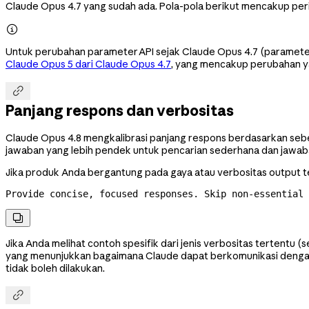
Claude Opus 4.7 yang sudah ada. Pola-pola berikut mencakup per

Untuk perubahan parameter API sejak Claude Opus 4.7 (parameter s
Claude Opus 5 dari Claude Opus 4.7
, yang mencakup perubahan ya

Panjang respons dan verbositas
Claude Opus 4.8 mengkalibrasi panjang respons berdasarkan seber
jawaban yang lebih pendek untuk pencarian sederhana dan jawaban 
Jika produk Anda bergantung pada gaya atau verbositas output 
Provide concise, focused responses. Skip 
non-essential
 

Jika Anda melihat contoh spesifik dari jenis verbositas tertent
yang menunjukkan bagaimana Claude dapat berkomunikasi dengan t
tidak boleh dilakukan.
