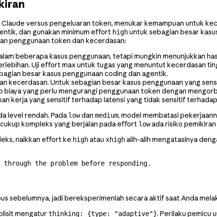
kiran
ude versus pengeluaran token, menukar kemampuan untuk kecepata
entik, dan gunakan minimum effort
untuk sebagian besar kasu
high
ikan penggunaan token dan kecerdasan:
lam beberapa kasus penggunaan, tetapi mungkin menunjukkan hasi
rlebihan. Uji effort max untuk tugas yang menuntut kecerdasan tin
ebagian besar kasus penggunaan coding dan agentik.
 kecerdasan. Untuk sebagian besar kasus penggunaan yang sensi
dap biaya yang perlu mengurangi penggunaan token dengan mengor
 kerja yang sensitif terhadap latensi yang tidak sensitif terhada
da level rendah. Pada
dan
, model membatasi pekerjaanny
low
medium
ng cukup kompleks yang berjalan pada effort
ada risiko pemikira
low
eks, naikkan effort ke
atau
alih-alih mengatasinya den
high
xhigh
 through the problem before responding.
pus sebelumnya, jadi bereksperimenlah secara aktif saat Anda mel
plisit mengatur
. Perilaku pemicu
thinking: {type: "adaptive"}