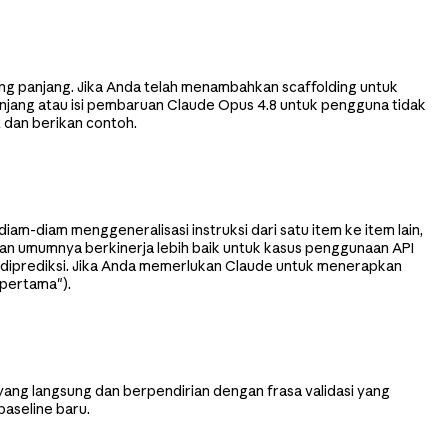
ng panjang. Jika Anda telah menambahkan scaffolding untuk
njang atau isi pembaruan Claude Opus 4.8 untuk pengguna tidak
 dan berikan contoh.
diam-diam menggeneralisasi instruksi dari satu item ke item lain,
, dan umumnya berkinerja lebih baik untuk kasus penggunaan API
t diprediksi. Jika Anda memerlukan Claude untuk menerapkan
 pertama").
yang langsung dan berpendirian dengan frasa validasi yang
aseline baru.