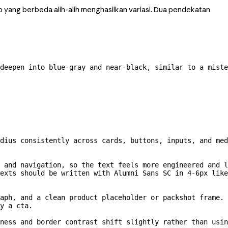
p yang berbeda alih-alih menghasilkan variasi. Dua pendekatan
deepen into 
blue-gray
 and 
near-black,
 similar to a miste
dius consistently across cards, buttons, inputs, and med
 and navigation, so the text feels more engineered and l
texts should be written with Alumni Sans SC in 
4-6px
 like 
aph, and a clean product placeholder or packshot frame. 
y a cta.
ness and border contrast shift slightly rather than usin