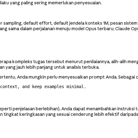
ilaku yang paling sering memerlukan penyesuaian.
ampling, default effort, default jendela konteks 1M, pesan sistem 
ng sama dalam perjalanan menuju model Opus terbaru; Claude Opus
apa kompleks tugas tersebut menurut penilaiannya, alih-alih mengg
yang jauh lebih panjang untuk analisis terbuka.
tertentu, Anda mungkin perlu menyesuaikan prompt Anda. Sebagai
context, and keep examples minimal.
u (seperti penjelasan berlebihan), Anda dapat menambahkan instruk
ingkat keringkasan yang sesuai cenderung lebih efektif daripada