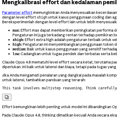
Mengkalibrasi effort dan kedalaman pemi
Parameter effort
memungkinkan Anda menyesuaikan kecerdasan Cla
dengan level effort
untuk kasus penggunaan coding dan ag
xhigh
Bereksperimenlah dengan level effort lain untuk lebih menyesua
:
Effort max dapat memberikan peningkatan performa da
max
Pengaturan ini juga terkadang rentan terhadap pemikiran be
:
Effort extra high adalah pengaturan terbaik untuk s
xhigh
:
Pengaturan ini menyeimbangkan penggunaan token dan
high
:
Baik untuk kasus penggunaan yang sensitif terha
medium
:
Cadangkan untuk tugas pendek dan terbatas serta beban
low
Claude Opus 4.8 mematuhi level effort secara ketat, terutama pa
diperlukan. Ini baik untuk latensi dan biaya, tetapi pada tugas ya
Jika Anda mengamati penalaran yang dangkal pada masalah kompl
untuk latensi, tambahkan panduan yang terarah:
This task involves multistep reasoning. Think carefully

Effort kemungkinan lebih penting untuk model ini dibandingkan O
Pada Claude Opus 4.8, thinking dimatikan kecuali Anda secara eks