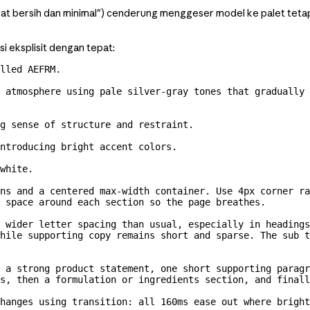
 "buat bersih dan minimal") cenderung menggeser model ke palet teta
i eksplisit dengan tepat:
lled AEFRM.
 atmosphere using pale 
silver-gray
 tones that gradually 
g sense of structure and restraint.
ntroducing bright accent colors.
white.
ns and a centered 
max-width
 container. Use 4px corner ra
 space around each section so the page breathes.
 wider letter spacing than usual, especially in headings
hile supporting copy remains short and sparse. The sub 
 a strong product statement, one short supporting paragr
s, then a formulation or ingredients section, and finall
hanges using transition: all 160ms ease out where bright