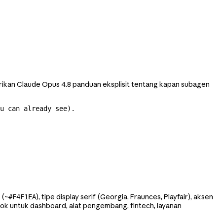
erikan Claude Opus 4.8 panduan eksplisit tentang kapan subagen
u can already see).

 (~
), tipe display serif (Georgia, Fraunces, Playfair), aksen
#F4F1EA
cocok untuk dashboard, alat pengembang, fintech, layanan