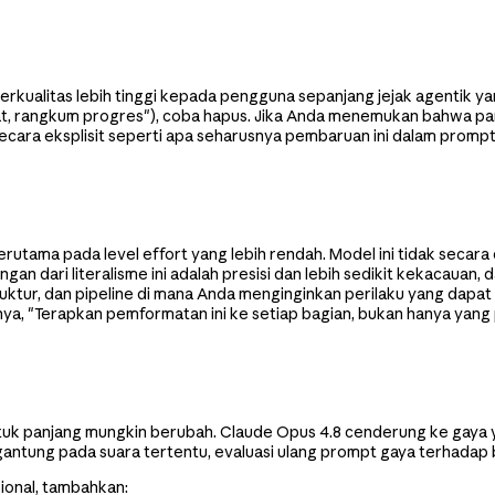
rkualitas lebih tinggi kepada pengguna sepanjang jejak agentik ya
at, rangkum progres"), coba hapus. Jika Anda menemukan bahwa pa
secara eksplisit seperti apa seharusnya pembaruan ini dalam prompt
erutama pada level effort yang lebih rendah. Model ini tidak secara 
an dari literalisme ini adalah presisi dan lebih sedikit kekacauan
uktur, dan pipeline di mana Anda menginginkan perilaku yang dapa
lnya, "Terapkan pemformatan ini ke setiap bagian, bukan hanya yang
ntuk panjang mungkin berubah. Claude Opus 4.8 cenderung ke gaya 
antung pada suara tertentu, evaluasi ulang prompt gaya terhadap b
sional, tambahkan: