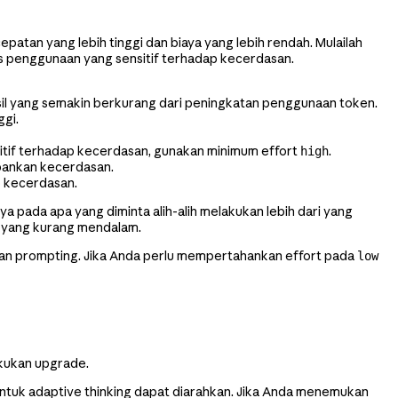
n yang lebih tinggi dan biaya yang lebih rendah. Mulailah
s penggunaan yang sensitif terhadap kecerdasan.
l yang semakin berkurang dari peningkatan penggunaan token.
ggi.
tif terhadap kecerdasan, gunakan minimum effort
.
high
bankan kecerdasan.
p kecerdasan.
a pada apa yang diminta alih-alih melakukan lebih dari yang
n yang kurang mendalam.
gan prompting. Jika Anda perlu mempertahankan effort pada
low
akukan upgrade.
 untuk adaptive thinking dapat diarahkan. Jika Anda menemukan