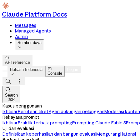
Claude Platform Docs
Messages
Managed Agents
Admin
Sumber daya


API reference

Bahasa Indonesia
Log in
Console




Search
⌘K
Kasus penggunaan
Ikhtisar
Perutean tiket
Agen dukungan pelanggan
Moderasi konten
Rekayasa prompt
Ikhtisar
Praktik terbaik prompting
Prompting Claude Fable 5
Prompt
Uji dan evaluasi
Definisikan keberhasilan dan bangun evaluasi
Mengurangi latensi
Perkuat guardrail