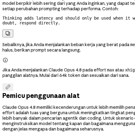
model berpikir lebih sering dari yang Anda inginkan, yang dapat
setiap perubahan prompting terhadap performa. Contoh:
Thinking adds latency and should only be used when it w
doubt, respond directly.

Sebaliknya, jika Anda menjalankan beban kerja yang berat pada
me
halus, berikan prompt secara langsung.

Jika Anda menjalankan Claude Opus 4.8 pada effort
atau
max
xhig
panggilan alatnya. Mulai dari 64k token dan sesuaikan dari sana.

Pemicu penggunaan alat
Claude Opus 4.8 memiliki kecenderungan untuk lebih memilih penal
effort adalah tuas yang berguna untuk meningkatkan tingkat pen
lebih banyak dalam pencarian agentik dan coding. Untuk skenari
menginstruksikan model tentang kapan dan bagaimana menggunak
dengan jelas mengapa dan bagaimana seharusnya.