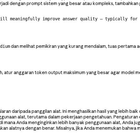
 terjadi dengan prompt sistem yang besar atau kompleks, tambahkan
ill meaningfully improve answer quality — typically for 
dan melihat pemikiran yang kurang mendalam, tuas pertama ad
dium
, atur anggaran token output maksimum yang besar agar model mem
h
aran daripada panggilan alat. Ini menghasilkan hasil yang lebih b
ggunaan alat, terutama dalam pekerjaan pengetahuan. Pengaturan 
o di mana Anda menginginkan lebih banyak penggunaan alat, Anda ju
an alatnya dengan benar. Misalnya, jika Anda menemukan bahwa mo