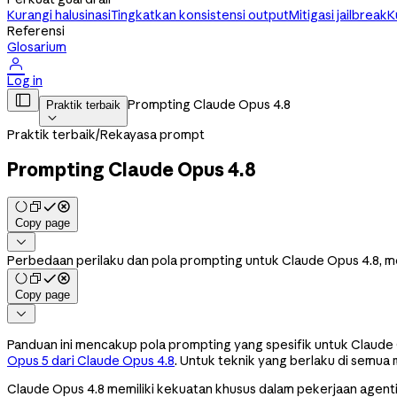
Kurangi halusinasi
Tingkatkan konsistensi output
Mitigasi jailbreak
K
Referensi
Glosarium

Log in

Prompting Claude Opus 4.8
Praktik terbaik

Praktik terbaik
/
Rekayasa prompt
Prompting Claude Opus 4.8
Copy page

Perbedaan perilaku dan pola prompting untuk Claude Opus 4.8, men
Copy page

Panduan ini mencakup pola prompting yang spesifik untuk Claude 
Opus 5 dari Claude Opus 4.8
. Untuk teknik yang berlaku di semua m
Claude Opus 4.8 memiliki kekuatan khusus dalam pekerjaan agenti