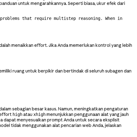
 panduan untuk mengarahkannya. Seperti biasa, ukur efek dari
problems that require multistep reasoning. When in 
alah menaikkan effort. Jika Anda memerlukan kontrol yang lebih
iliki ruang untuk berpikir dan bertindak di seluruh subagen dan
aik dalam sebagian besar kasus. Namun, meningkatkan pengaturan
effort
atau
menunjukkan penggunaan alat yang jauh
high
xhigh
ga dapat menyesuaikan prompt Anda untuk secara eksplisit
del tidak menggunakan alat pencarian web Anda, jelaskan