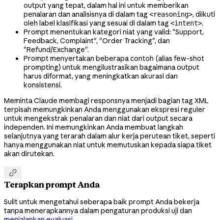
output yang tepat, dalam hal ini untuk memberikan
penalaran dan analisisnya di dalam tag
, diikuti
<reasoning>
oleh label klasifikasi yang sesuai di dalam tag
.
<intent>
Prompt menentukan kategori niat yang valid: "Support,
Feedback, Complaint", "Order Tracking", dan
"Refund/Exchange".
Prompt menyertakan beberapa contoh (alias few-shot
prompting) untuk mengilustrasikan bagaimana output
harus diformat, yang meningkatkan akurasi dan
konsistensi.
Meminta Claude membagi responsnya menjadi bagian tag XML
terpisah memungkinkan Anda menggunakan ekspresi reguler
untuk mengekstrak penalaran dan niat dari output secara
independen. Ini memungkinkan Anda membuat langkah
selanjutnya yang terarah dalam alur kerja perutean tiket, seperti
hanya menggunakan niat untuk memutuskan kepada siapa tiket
akan dirutekan.

Terapkan prompt Anda
Sulit untuk mengetahui seberapa baik prompt Anda bekerja
tanpa menerapkannya dalam pengaturan produksi uji dan
menjalankan evaluasi
.