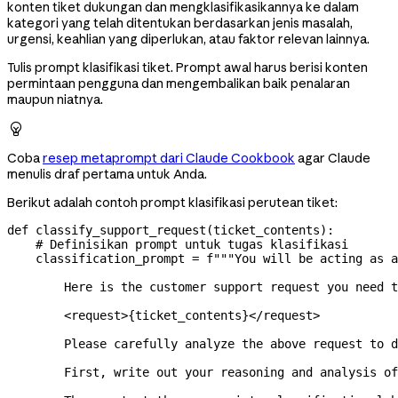
konten tiket dukungan dan mengklasifikasikannya ke dalam
kategori yang telah ditentukan berdasarkan jenis masalah,
urgensi, keahlian yang diperlukan, atau faktor relevan lainnya.
Tulis prompt klasifikasi tiket. Prompt awal harus berisi konten
permintaan pengguna dan mengembalikan baik penalaran
maupun niatnya.

Coba
resep metaprompt dari Claude Cookbook
agar Claude
menulis draf pertama untuk Anda.
Berikut adalah contoh prompt klasifikasi perutean tiket:
def
 classify_support_request
(
ticket_contents
):
    # Definisikan prompt untuk tugas klasifikasi
    classification_prompt 
=
 f
"""You will be acting as a
        Here is the customer support request you need t
        <request>
{
ticket_contents
}
</request>
        Please carefully analyze the above request to d
        First, write out your reasoning and analysis of