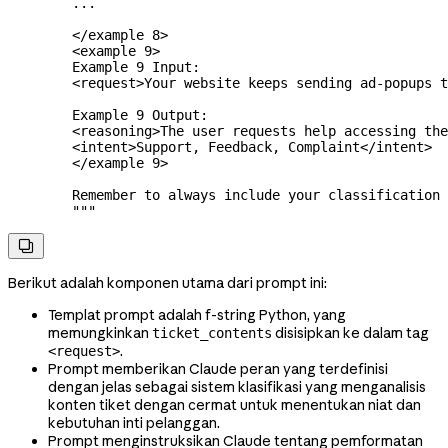
        ...
        </example 8>
        <example 9>
        Example 9 Input:
        <request>Your website keeps sending ad-popups t
        Example 9 Output:
        <reasoning>The user requests help accessing the
        <intent>Support, Feedback, Complaint</intent>
        </example 9>
        Remember to always include your classification 
        """

Berikut adalah komponen utama dari prompt ini:
Templat prompt adalah f-string Python, yang
memungkinkan
disisipkan ke dalam tag
ticket_contents
.
<request>
Prompt memberikan Claude peran yang terdefinisi
dengan jelas sebagai sistem klasifikasi yang menganalisis
konten tiket dengan cermat untuk menentukan niat dan
kebutuhan inti pelanggan.
Prompt menginstruksikan Claude tentang pemformatan