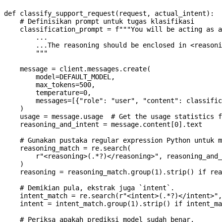
def
 classify_support_request
(
request
, 
actual_intent
):
    # Definisikan prompt untuk tugas klasifikasi
    classification_prompt 
=
 f
"""You will be acting as a
        ...
        ...The reasoning should be enclosed in <reasoni
        """
    message 
=
 client.messages.create(
        model
=
DEFAULT_MODEL
,
        max_tokens
=
500
,
        temperature
=
0
,
        messages
=
[{
"role"
: 
"user"
, 
"content"
: classific
    )
    usage 
=
 message.usage  
# Get the usage statistics f
    reasoning_and_intent 
=
 message.content[
0
].text
    # Gunakan pustaka regular expression Python untuk m
    reasoning_match 
=
 re.search(
        r
"<reasoning>
(
.
*?
)
</reasoning>"
, reasoning_and_
    )
    reasoning 
=
 reasoning_match.group(
1
).strip() 
if
 rea
    # Demikian pula, ekstrak juga `intent`.
    intent_match 
=
 re.search(
r
"<intent>
(
.
*?
)
</intent>"
,
    intent 
=
 intent_match.group(
1
).strip() 
if
 intent_ma
    # Periksa apakah prediksi model sudah benar.