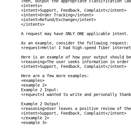
        Then, output the appropriate classification lab
        <intents>
        <intent>Support, Feedback, Complaint</intent>
        <intent>Order Tracking</intent>
        <intent>Refund/Exchange</intent>
        </intents>
        A request may have ONLY ONE applicable intent. 
        As an example, consider the following request:
        <request>Hello! I had high-speed fiber internet
        Here is an example of how your output should b
        <reasoning>The user seeks information in order 
        <intent>Support, Feedback, Complaint</intent>
        Here are a few more examples:
        <examples>
        <example 2>
        Example 2 Input:
        <request>I wanted to write and personally thank
        Example 2 Output:
        <reasoning>User leaves a positive review of the
        <intent>Support, Feedback, Complaint</intent>
        </example 2>
        <example 3>