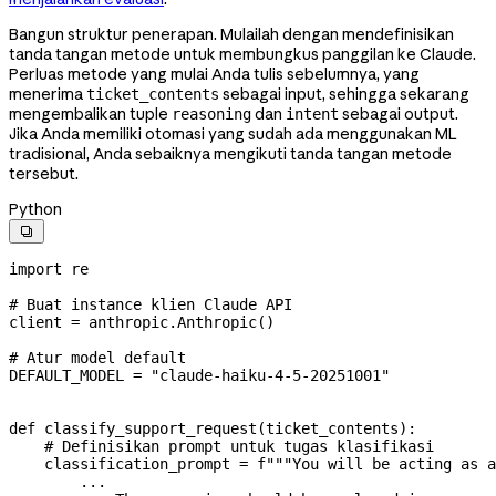
Bangun struktur penerapan. Mulailah dengan mendefinisikan
tanda tangan metode untuk membungkus panggilan ke Claude.
Perluas metode yang mulai Anda tulis sebelumnya, yang
menerima
sebagai input, sehingga sekarang
ticket_contents
mengembalikan tuple
dan
sebagai output.
reasoning
intent
Jika Anda memiliki otomasi yang sudah ada menggunakan ML
tradisional, Anda sebaiknya mengikuti tanda tangan metode
tersebut.
Python

import
 re
# Buat instance klien Claude API
client 
=
 anthropic.Anthropic()
# Atur model default
DEFAULT_MODEL
 =
 "claude-haiku-4-5-20251001"
def
 classify_support_request
(
ticket_contents
):
    # Definisikan prompt untuk tugas klasifikasi
    classification_prompt 
=
 f
"""You will be acting as a
        ...