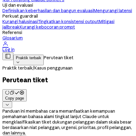
Uji dan evaluasi
Definisikan keberhasilan dan bangun evaluasi
Mengurangi latensi
Perkuat guardrail
Kurangi halusinasi
Tingkatkan konsistensi output
Mitigasi
jailbreak
Kurangi kebocoran prompt
Referensi
Glosarium

Log in

Perutean tiket
Praktik terbaik

Praktik terbaik
/
Kasus penggunaan
Perutean tiket
Copy page

Panduan ini membahas cara memanfaatkan kemampuan
pemahaman bahasa alami tingkat lanjut Claude untuk
mengklasifikasikan tiket dukungan pelanggan dalam skala besar
berdasarkan niat pelanggan, urgensi, prioritas, profil pelanggan,
dan lainnya.