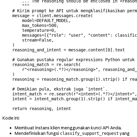
        ... The reasoning should be enclosed in <reason
        """
    # Kirim prompt ke API untuk mengklasifikasikan perm
    message 
=
 client.messages.create(
        model
=
DEFAULT_MODEL
,
        max_tokens
=
500
,
        temperature
=
0
,
        messages
=
[{
"role"
: 
"user"
, 
"content"
: classific
        stream
=
False
,
    )
    reasoning_and_intent 
=
 message.content[
0
].text
    # Gunakan pustaka regular expressions Python untuk 
    reasoning_match 
=
 re.search(
        r
"<reasoning>
(
.
*?
)
</reasoning>"
, reasoning_and_
    )
    reasoning 
=
 reasoning_match.group(
1
).strip() 
if
 rea
    # Demikian pula, ekstrak juga `intent`.
    intent_match 
=
 re.search(
r
"<intent>
(
.
*?
)
</intent>"
,
    intent 
=
 intent_match.group(
1
).strip() 
if
 intent_ma
    return
 reasoning, intent
Kode ini:
Membuat instans klien menggunakan kunci API Anda.
Mendefinisikan fungsi
yang
classify_support_request