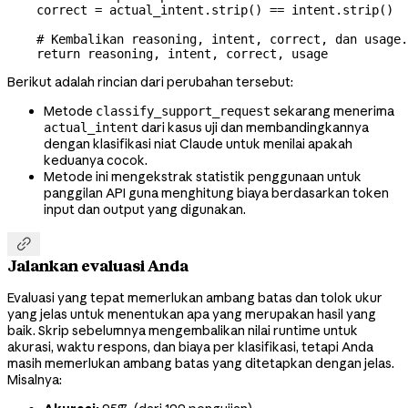
    correct 
=
 actual_intent.strip() 
==
 intent.strip()
    # Kembalikan reasoning, intent, correct, dan usage.
    return
 reasoning, intent, correct, usage
Berikut adalah rincian dari perubahan tersebut:
Metode
sekarang menerima
classify_support_request
dari kasus uji dan membandingkannya
actual_intent
dengan klasifikasi niat Claude untuk menilai apakah
keduanya cocok.
Metode ini mengekstrak statistik penggunaan untuk
panggilan API guna menghitung biaya berdasarkan token
input dan output yang digunakan.

Jalankan evaluasi Anda
Evaluasi yang tepat memerlukan ambang batas dan tolok ukur
yang jelas untuk menentukan apa yang merupakan hasil yang
baik. Skrip sebelumnya mengembalikan nilai runtime untuk
akurasi, waktu respons, dan biaya per klasifikasi, tetapi Anda
masih memerlukan ambang batas yang ditetapkan dengan jelas.
Misalnya: