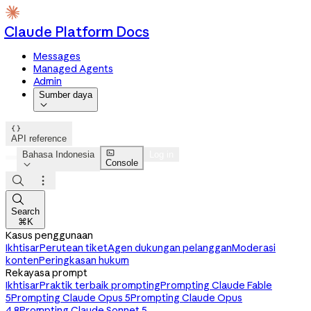
Claude Platform Docs
Messages
Managed Agents
Admin
Sumber daya


API reference

Bahasa Indonesia
Log in
Console




Search
⌘K
Kasus penggunaan
Ikhtisar
Perutean tiket
Agen dukungan pelanggan
Moderasi
konten
Peringkasan hukum
Rekayasa prompt
Ikhtisar
Praktik terbaik prompting
Prompting Claude Fable
5
Prompting Claude Opus 5
Prompting Claude Opus
4.8
Prompting Claude Sonnet 5